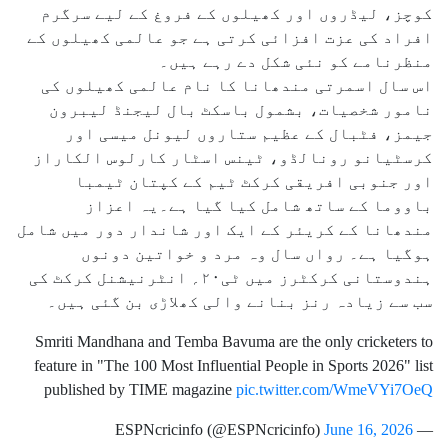
کوچز، لیڈروں اور کھیلوں کے فروغ کے لیے سرگرم
افراد کی عزت افزائی کرتی ہے جو عالمی کھیلوں کے
منظرنامے کو نئی شکل دے رہے ہیں۔
اس سال اسمرتی مندھانا کا نام عالمی کھیلوں کی
نامور شخصیات، بشمول باسکٹ بال لیجنڈ لیبرون
جیمز، فٹبال کے عظیم ستاروں لیونل میسی اور
کرسٹیانو رونالڈو، ٹینس اسٹار کارلوس الکاراز
اور جنوبی افریقی کرکٹ ٹیم کے کپتان ٹیمبا
باووما کے ساتھ شامل کیا گیا ہے۔یہ اعزاز
مندھانا کے کریئر کے ایک اور شاندار دور میں شامل
ہوگیا ہے۔ رواں سال وہ مرد و خواتین دونوں
ہندوستانی کرکٹرز میں ٹی۲۰؍ انٹرنیشنل کرکٹ کی
سب سے زیادہ رنز بنانے والی کھلاڑی بن گئی ہیں۔
Smriti Mandhana and Temba Bavuma are the only cricketers to
feature in "The 100 Most Influential People in Sports 2026" list
published by TIME magazine
pic.twitter.com/WmeVYi7OeQ
June 16, 2026
— ESPNcricinfo (@ESPNcricinfo)