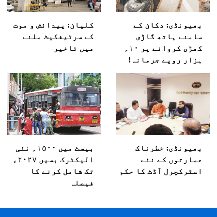
بھیونڈی: دکان کے
کلیان: پیدائش و موت
سامنے ہاتھ گاڑی
کے سرٹیفکیٹ ملنے
کھڑی کروانے پر ۱۰؍
میں تاخیر
ہزار روپے جرمانہ!
بھیونڈی: خطرناک
بیسٹ میں ۱۵۰۰؍ نئی
عمارتوں کے نئے
الیکٹرک بسیں ۲۰۲۷ء
اسٹرکچرل آڈٹ کا حکم
تک شامل کرنے کا
فیصلہ