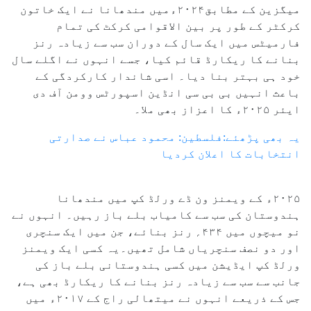
میگزین کے مطابق۲۰۲۴ءمیں مندھانا نے ایک خاتون
کرکٹر کے طور پر بین الاقوامی کرکٹ کی تمام
فارمیٹس میں ایک سال کے دوران سب سے زیادہ رنز
بنانے کا ریکارڈ قائم کیا، جسے انہوں نے اگلے سال
خود ہی بہتر بنا دیا۔ اسی شاندار کارکردگی کے
باعث انہیں بی بی سی انڈین اسپورٹس وومن آف دی
ایئر ۲۰۲۵ء کا اعزاز بھی ملا۔
یہ بھی پڑھئے:فلسطین: محمود عباس نے صدارتی
انتخابات کا اعلان کردیا
۲۰۲۵ء کے ویمنز ون ڈے ورلڈ کپ میں مندھانا
ہندوستان کی سب سے کامیاب بلے باز رہیں۔ انہوں نے
نو میچوں میں ۴۳۴؍ رنز بنائے، جن میں ایک سنچری
اور دو نصف سنچریاں شامل تھیں۔یہ کسی ایک ویمنز
ورلڈ کپ ایڈیشن میں کسی ہندوستانی بلے باز کی
جانب سے سب سے زیادہ رنز بنانے کا ریکارڈ بھی ہے،
جس کے ذریعے انہوں نے میتھالی راج کے ۲۰۱۷ء میں