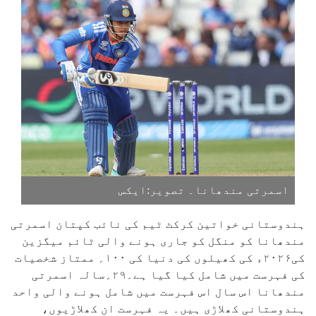
اسمرتی مندھانا۔ تصویر:ایکس
ہندوستانی خواتین کرکٹ ٹیم کی نائب کپتان اسمرتی
مندھانا کو منگل کو جاری ہونے والی ٹائم میگزین
کی۲۰۲۶ء کی کھیلوں کی دنیا کی ۱۰۰؍ ممتاز شخصیات
کی فہرست میں شامل کیا گیا ہے۔۲۹؍سالہ اسمرتی
مندھانا اس سال اس فہرست میں شامل ہونے والی واحد
ہندوستانی کھلاڑی ہیں۔ یہ فہرست ان کھلاڑیوں،