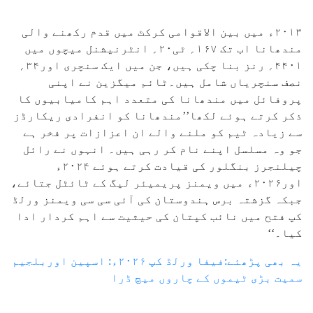
۲۰۱۳ء میں بین الاقوامی کرکٹ میں قدم رکھنے والی
مندھانا اب تک ۱۶۷؍ ٹی۲۰؍ انٹرنیشنل میچوں میں
۴۴۰۱؍ رنز بنا چکی ہیں، جن میں ایک سنچری اور۳۴؍
نصف سنچریاں شامل ہیں۔ٹائم میگزین نے اپنی
پروفائل میں مندھانا کی متعدد اہم کامیابیوں کا
ذکر کرتے ہوئے لکھا’’مندھانا کو انفرادی ریکارڈز
سے زیادہ ٹیم کو ملنے والے ان اعزازات پر فخر ہے
جو وہ مسلسل اپنے نام کر رہی ہیں۔ انہوں نے رائل
چیلنجرز بنگلور کی قیادت کرتے ہوئے ۲۰۲۴ء
اور۲۰۲۶ء میں ویمنز پریمیئر لیگ کے ٹائٹل جتائے،
جبکہ گزشتہ برس ہندوستان کی آئی سی سی ویمنز ورلڈ
کپ فتح میں نائب کپتان کی حیثیت سے اہم کردار ادا
کیا۔‘‘
یہ بھی پڑھئے:فیفا ورلڈ کپ ۲۰۲۶ء: اسپین اوربلجیم
سمیت بڑی ٹیموں کے چاروں میچ ڈرا