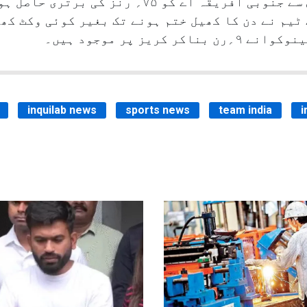
اننگز کا خاتمہ ۲۳۴؍ رنز پر کیا، جس سے جنوبی افریقہ اے
inquilab news
sports news
team india
i