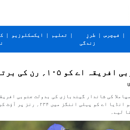
|
فیچرس
|
طرزِ
|
تعلیم
|
ایکسکلوزیو
|
ک
زندگی
ن
اے کو ۱۰۵؍ رن کی برتری
U
ٹ) اور لوتھو سپاملا کی شاندار گیندبازی کی بدولت جنوبی اف
تسلیم شدہ ٹیسٹ کے دوسرے دن (جمعہ) کو انڈیا