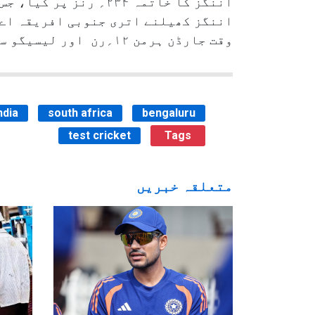
وقت جارڈن ہرمن ۱۲؍رن اور لیسیگو سینوکوانے ۹؍رن بناکر کریز پر موجود ہیں۔
ndia
south africa
bengaluru
test cricket
Tags
متعلقہ خبریں