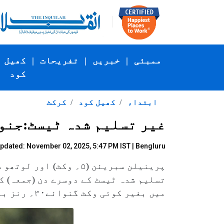
ممبئی
|
خبریں
|
تفریحات
|
کھیل
کود
ابتداء
کھیل کود
کرکٹ
غیر تسلیم شدہ ٹیسٹ:جنوبی افریقہ 
pdated: November 02, 2025, 5:47 PM IST | Bengluru
پرینیلن سبریئن (۵؍ وک
میں بغیر کوئی وکٹ گنوائے۳۰؍ رنز بنا لیے۔