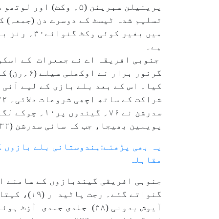
پرینیلن سبریئن (۵؍ وک
ہے۔
پویلین بھیجا، جب کہ سائی سدرشن (۳۲؍رن ) کو ٹی موریکی نے آؤٹ کیا۔
یہ بھی پڑھئے:ہندوستانی بلے بازوں ک
مقابلہ
جنوبی افریقی گیندبازوں کے سامنے ان