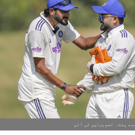
بھ پنت۔ تصویر:پی ٹی آئی