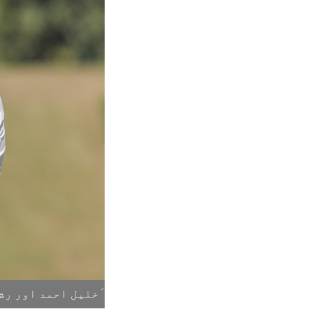
َخلیل احمد اور رش