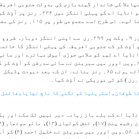
ٹ) اور لوتھو سپاملا کی شاندار گیندبازی کی بدولت جنوبی اف
تسلیم شدہ ٹیسٹ کے دوسرے دن (جمعہ) کو انڈیا
میں بغیر کوئی وکٹ گنوائے۳۰؍ رنز بن
جنوبی افریقہ اے نے جمعرات کے اسکور ۹؍ وکٹ پر ۲۹۹؍رن سے اپنی ا
شراکت کے ساتھ اچھی شروعات دلائی۔ ۲۲؍ویں اوور میں سبریئن نے سائی سدرشن 
ا طوفان،آسٹریلیا کو تگنی کا ناچ نچایا،فائنل 
ڈیا اے کے بلے باز زیادہ دیر نہیں ٹک سکے اور یک
آیوش بدونی (۳۸) جلدی جل