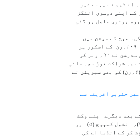
ریقہ اے ٹیم نے پہلے غیر
 اے کو پہلی اننگز میں ۲۳۴؍ رنز پر آؤٹ کر کے اپنی دوسری اننگز
ا لیے۔ اس طرح اسے مجموعی طور پر ۱۰۵؍ رنز کی مضبوط برتری حاصل ہو گئی
ننگز دوبارہ شروع کی۔ صبح کے سیشن میں
گرنور برار نے اوکھلی سیلے (۶؍رن) کو آؤٹ کر کے جنوبی افریقہ کی پہلی اننگز کا خاتمہ ۳۰۹؍رن کے اسکور پر
کیا۔ اس کے بعد بلے بازی کے لیے آئی انڈیا اے ٹیم کو سلامی جوڑی آیوش مہاترے اور سائی سدرشن نے ۹۰؍ رنز کی
کو آؤٹ کر کے یہ شراکت توڑ دی۔ سائی
سدرشن نے ۷۶؍ گیندوں پر۱۰؍ چوکے لگاتے ہوئے ۶۵؍ رنز بنائے۔ ان کے بعد دیودت پڈیکل (۶؍رن) کو بھی سبریئن نے
میں جنوبی افریقہ سے
ے بعد دیگرے اپنے وکٹ
گنواتے گئے۔ رجت پاٹیدار (۱۹)، کپتان رشبھ پنت (۱۷)، تنش کوٹیان (۱۳)، مانَو سوتھار (۴)، انشول کمبوج (۵) اور
دی آؤٹ ہوئے۔ ۵۸؍ویں اوور میں سبریئن نے خلیل احمد (۴) کو آؤٹ کر کے انڈیا اے کی