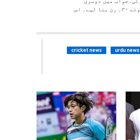
 کو ۷۵؍ رنز کی برتری حاصل ہوئی۔جواب میں دوسری
اننگز کھیلنے اتری جنوبی افریقہ اے ٹیم نے دن کا کھیل ختم ہونے تک بغیر کوئی وکٹ کھوئے ۳۰؍ رن بنا لیے۔ اس
cricket news
urdu news