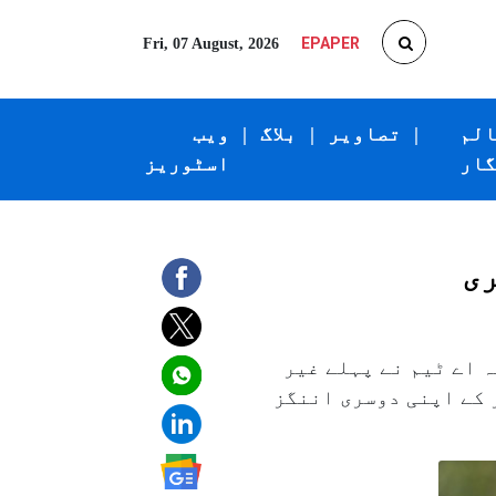
EPAPER
Fri, 07 August, 2026
الم
|
تصاویر
|
بلاگ
|
ویب
گار
اسٹوریز
ریقہ اے ٹیم نے پہلے غیر
 اے کو پہلی اننگز میں ۲۳۴؍ رنز پر آؤٹ کر کے اپنی دوسری اننگز