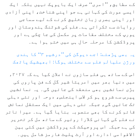
کے مطابق، ’’امری‘‘ صرف ایک بایوپک نہیں بلکہ ایک
ایسی عورت کی کہانی ہے جو اپنی شناخت، اپنی آزادی
اور اپنی بصری زبان تخلیق کرنے کے لیے سماجی
روایات سے ٹکراتی ہے۔فلم کی شوٹنگ ہندوستان اور
یورپ کے مختلف مقامات پر مکمل کی جا چکی ہے اور
پروڈکشن کا مرحلہ حال ہی میں ختم ہوا ہے۔
یہ بھی پڑھئے: اجے دیوگن کی ’’درشیم ۳‘‘ کا ہندی
ورژن ملیالم فلم سے مختلف ہوگا: ابھیشیک پاٹھک
اس کے ساتھ ہی فلم سازوں نے اعلان کیا ہے کہ ۲۰۲۷ء
میں دنیا بھر میں امریتا شیر گل کے فن پاروں کی
بڑی نمائشیں بھی منعقد کی جائیں گی۔ یہ نمائشیں
پیرس سے شروع ہو کر لاس اینجلس، دوحہ اور نئی دہلی
تک جائیں گی، جبکہ نئی دہلی میں ایک مستقل نمائش
قائم کرنے کا بھی منصوبہ بنایا گیا ہے۔ میرا نائر
نے فلم کی کہانی کلارا روئیر کے ساتھ مل کر تحریر
کی ہے جبکہ اس پروجیکٹ کے پروڈکشن میں کئی بین
الاقوامی ادارے اور آرٹ پلیٹ فارمز شامل ہیں۔