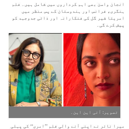
انجان واسن بھی اہم کرداروں میں شامل ہیں۔ فلم
ہنگری، فرانس اور ہندوستان کے پس منظر میں
امریتا شیر گل کی فنکارانہ اور ذاتی جدوجہد کو
پیش کرے گی۔
تصویر: آئی این این۔
میرا نائر نے اپنی آنے والی فلم ’’امری‘‘ کی پہلی