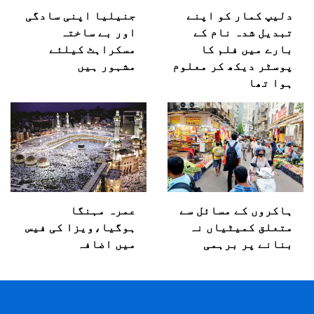
دلیپ کمار کو اپنے
جنیلیا اپنی سادگی
تبدیل شدہ نام کے
اور بے ساختہ
بارے میں فلم کا
مسکراہٹ کیلئے
پوسٹر دیکھ کر معلوم
مشہور ہیں
ہوا تھا
ہاکروں کے مسائل سے
عمرہ مہنگا
متعلق کمیٹیاں نہ
ہوگیا،ویزا کی فیس
بنانے پر برہمی
میں اضافہ