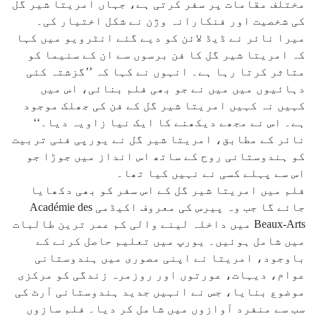
مختلف مقامات پر سفر کرتی ہے، جہاں امریتا شیر گل
کی شخصیت اور فنکارانہ وژن نے شکل اختیار کی۔
میرا نائر نے ڈیڈ لائن کو دیے گئے انٹرویو میں کہا
کہ امریتا شیر گل کا فن برسوں سے ان کے سنیما کو
متاثر کرتا رہا ہے۔ انہوں نے کہا کہ ’’گزشتہ کئی
دہائیوں میں میں نے جو بھی فلم بنائی، اس میں
کہیں نہ کہیں امریتا شیر گل کے فن کی جھلک موجود
ہے۔ اس نے مجھے دیکھنے کا ایک نیا زاویہ دیا۔‘‘
نائر کے مطابق، امریتا شیر گل نے یورپی فنی تربیت
کو ہندوستانی روح کے ساتھ اس انداز میں جوڑا جو
اس سے پہلے کسی نے نہیں کیا تھا۔
فلم میں امریتا شیر گل کے اس سفر کو بھی دکھایا
جائے گا جب وہ پیرس کی معروف اکیڈمی Académie des
Beaux-Arts میں داخلہ لینے والی کم عمر ترین طالبات
میں شامل ہوئیں۔ یورپ میں تعلیم حاصل کرنے کے
باوجود، امریتا نے اپنی مصوری میں ہندوستانی
عوام، دیہات، عورتوں اور روزمرہ زندگی کو مرکزی
موضوع بنایا، جس نے انہیں جدید ہندوستانی آرٹ کی
سب سے منفرد آوازوں میں شامل کر دیا۔ فلم سازوں