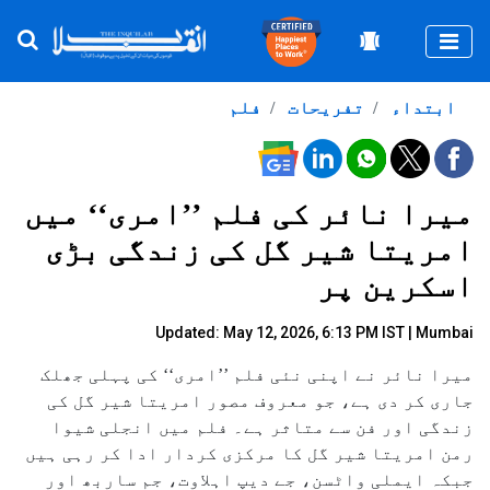
Togg
ابتداء
تفریحات
فلم
میرا نائر کی فلم ’’امری‘‘ میں
امریتا شیر گل کی زندگی بڑی
اسکرین پر
Updated: May 12, 2026, 6:13 PM IST | Mumbai
میرا نائر نے اپنی نئی فلم ’’امری‘‘ کی پہلی جھلک
جاری کر دی ہے، جو معروف مصور امریتا شیر گل کی
زندگی اور فن سے متاثر ہے۔ فلم میں انجلی شیوا
رمن امریتا شیر گل کا مرکزی کردار ادا کر رہی ہیں
جبکہ ایملی واٹسن، جے دیپ اہلاوت، جم ساربھ اور