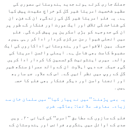
جھلک جاری کرتے ہوئے جدید ہندوستانی مصوری کی
عظیم شخصیت امریتا شیر گل کو خراجِ عقیدت پیش کیا
ہے۔ یہ فلم امریتا شیر گل کی زندگی، ان کے فن، ان
کی شناخت کی تلاش اور ایک عورت اور فنکار کے طور پر
ان کی جدوجہد کو بڑی اسکرین پر پیش کرے گی۔ فلم
میں انجلی شیوا رمن مرکزی کردار ادا کر رہی ہیں،
جبکہ بین الاقوامی اور ہندوستانی اداکاروں کی ایک
مضبوط کاسٹ بھی شامل ہے۔ ایملی واٹسن امریتا کی
والدہ میری اینٹونیٹ گوٹسمین کا کردار ادا کریں
گی، جبکہ جے دیپ اہلاوت ان کے والد عمراؤ سنگھ شیر
گل کے روپ میں نظر آئیں گے۔ اس کے علاوہ جم ساربھ
اور انجنا واسن اور دیگر فنکار بھی فلم کا حصہ
ہیں۔
یہ بھی پڑھئے: ’’میں نے پیار کیا‘‘ میں سلمان خان سے
زیادہ معاوضہ ملا تھا: بھاگیہ شری
فلم کے سازوں کے مطابق ’’امری‘‘ کی کہانی ۲۰؍ ویں
صدی کے اوائل میں ہنگری، فرانس اور ہندوستان کے