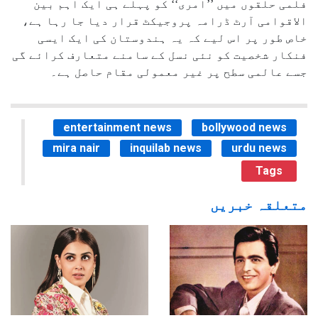
فلمی حلقوں میں ’’امری‘‘ کو پہلے ہی ایک اہم بین
الاقوامی آرٹ ڈرامہ پروجیکٹ قرار دیا جا رہا ہے،
خاص طور پر اس لیے کہ یہ ہندوستان کی ایک ایسی
فنکار شخصیت کو نئی نسل کے سامنے متعارف کرائے گی
جسے عالمی سطح پر غیر معمولی مقام حاصل ہے۔
entertainment news
bollywood news
mira nair
inquilab news
urdu news
Tags
متعلقہ خبریں