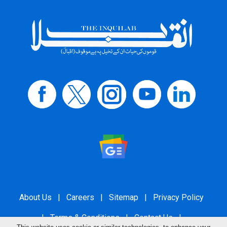
About Us
|
Careers
|
Sitemap
|
Privacy Policy
|
Terms & Conditions
|
Contact Us
|