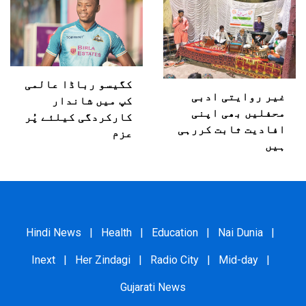
کگیسو رباڈا عالمی
غیر روایتی ادبی
کپ میں شاندار
محفلیں بھی اپنی
کارکردگی کیلئے پُر
افادیت ثابت کررہی
عزم
ہیں
Hindi News
|
Health
|
Education
|
Nai Dunia
|
Inext
|
Her Zindagi
|
Radio City
|
Mid-day
|
Gujarati News