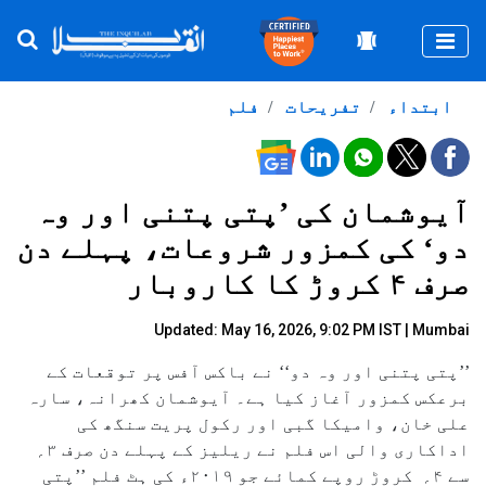
Togg
ابتداء
تفریحات
فلم
آیوشمان کی ’پتی پتنی اور وہ
دو‘ کی کمزور شروعات، پہلے دن
صرف ۴ کروڑ کا کاروبار
Updated: May 16, 2026, 9:02 PM IST | Mumbai
’’پتی پتنی اور وہ دو‘‘ نے باکس آفس پر توقعات کے
برعکس کمزور آغاز کیا ہے۔ آیوشمان کھرانہ، سارہ
علی خان، وامیکا گبی اور رکول پریت سنگھ کی
اداکاری والی اس فلم نے ریلیز کے پہلے دن صرف ۳؍
سے ۴؍ کروڑ روپے کمائے جو ۲۰۱۹ء کی ہٹ فلم ’’پتی