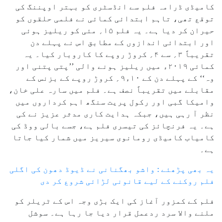
کامیڈی ڈرامہ فلم سے انڈسٹری کو بہتر اوپننگ کی
توقع تھی، تاہم ابتدائی کمائی نے فلمی حلقوں کو
حیران کر دیا ہے۔ یہ فلم ۱۵؍ مئی کو ریلیز ہوئی
اور ابتدائی اندازوں کے مطابق اس نے پہلے دن
تقریباً ۳؍ سے ۴؍ کروڑ روپے کا کاروبار کیا۔ یہ
کمائی ۲۰۱۹ء میں ریلیز ہونے والی ’’پتی پتنی اور
وہ‘‘ کے پہلے دن کے ۱۰ء۹؍ کروڑ روپے کے بزنس کے
مقابلے میں تقریباً نصف ہے۔ فلم میں سارہ علی خان،
وامیکا گبی اور رکول پریت سنگھ اہم کرداروں میں
نظر آ رہی ہیں، جبکہ ہدایت کاری مدثر عزیز نے کی
ہے۔ یہ فرنچائز کی تیسری فلم ہے، جسے بالی ووڈ کی
کامیاب کامیڈی رومانوی سیریز میں شمار کیا جاتا
ہے۔
یہ بھی پڑھئے : واشو بھگنانی نے ڈیوڈ دھون کی اگلی
فلم روکنے کے لیے قانونی لڑائی شروع کر دی
فلم کے کمزور آغاز کی ایک بڑی وجہ اس کے ٹریلر کو
ملنے والا سرد ردعمل قرار دیا جا رہا ہے۔ سوشل