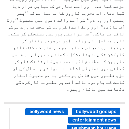
بزنس کیا تھا اور اسے تجارتی کامیابی قرار دیا
گیا تھا۔ اب تجزیہ کاروں کا ماننا ہے کہ ’’پتی
پتنی اور وہ دو‘‘ کو آنے والے دنوں میں مضبوط ’’ورڈ
آف ماؤتھ‘‘ اور ویک اینڈ گروتھ کی سخت ضرورت ہوگی
تاکہ یہ باکس آفس پر اپنی پوزیشن مستحکم کر سکے۔
تاہم مسلسل نئی ریلیز اور موجودہ رفتار کو
دیکھتے ہوئے، اس کے لیے پچھلی فلم کے لائف ٹائم
کلیکشن تک پہنچنا مشکل دکھائی دے رہا ہے۔ فلمی
ماہرین کے مطابق اگر دوسرے ویک اینڈ تک فلم کی
کمائی میں نمایاں اضافہ نہ ہوا تو یہ سال کی ان
بڑی فلموں میں شامل ہو سکتی ہے جو مضبوط اسٹار
کاسٹ کے باوجود باکس آفس پر مطلوبہ کارکردگی
دکھانے میں ناکام رہیں۔
bollywood news
bollywood gossips
entertainment news
ayushmann khurrana