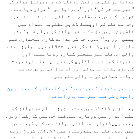
میڈیا پر کئی صارفین نے فلم کے پروموشنل مواد کو
’’غیر متاثر کن‘‘ اور ’’دہرایا ہوا‘‘ قرار دیا تھا۔
تجزیہ کاروں کے مطابق ابتدائی ہائپ نہ بننے کی
وجہ سے فلم کو اوپننگ ڈے پر مطلوبہ تعداد میں
ناظرین نہیں مل سکے۔ فرنچائز کی پہلی فلم ’’پتی
پتنی اور وہ‘‘ تھی، جس کی ہدایت کاری لیجنڈری فلم
ساز بی آر چوپڑہ نے کی تھی۔ ۱۹۷۸ء میں ریلیز ہونے
والی اس فلم میں سنجیو کمار، ودیا سنہا اور
رنجیتا کور نے اداکاری کی تھی۔ یہ فلم اپنے وقت
کی بڑی ہٹ ثابت ہوئی اور اس سال کی نویں سب سے
زیادہ کمائی کرنے والی فلم بنی۔
یہ بھی پڑھئے : ’’دھرندھر‘‘ کی کامیابی کے بعد ارجن
رامپال کی فیس میں نمایاں اضافہ
بعد ازاں ۲۰۱۹ء میں مدثر عزیز نے اس فرنچائز کو
نئے انداز میں دوبارہ پیش کیا جس میں کارکت آرین،
بھومی پیڈنیکر اور اننیا پانڈے مرکزی کرداروں
میں تھے۔ فلم نے ہندوستان میں ۸۹ء۸۶؍ کروڑ روپے
جبکہ دنیا بھر میں تقریباً ۷۰ء۱۱۷؍ کروڑ روپے کا