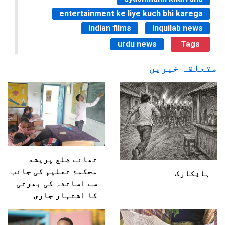
entertainment ke liye kuch bhi karega
indian films
inquilab news
urdu news
Tags
متعلقہ خبریں
تھانے ضلع پریشد
محکمۂ تعلیم کی جانب
ہانِکارک
سے اساتذہ کی بھرتی
کا اشتہار جاری