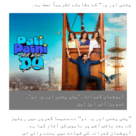
پتنی اور وہ‘‘ کے مقابلے تقریباً نصف ہے۔
آیوشمان کھرانا۔ ’پتی پتنی اور وہ دو‘۔
تسویر: آئی این این
’’پتی پتنی اور وہ دو‘‘ نے سنیما گھروں میں ریلیز
کے بعد باکس آفس پر مایوس کن آغاز کیا ہے۔
آیوشمان کھرانہ کی قیادت میں بننے والی اس