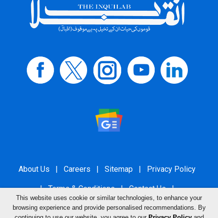
About Us
|
Careers
|
Sitemap
|
Privacy Policy
|
Terms & Conditions
|
Contact Us
|
This website uses cookie or similar technologies, to enhance your
Grievance Redressal
browsing experience and provide personalised recommendations. By
continuing to use our website, you agree to our
Privacy Policy
and