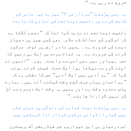
فروغ دے رہی ہے۔‘‘
یہ بھی پڑھئے: ’’سردار جی ۳‘‘ میں ہانیہ عامر کو
کاسٹ کرنے پر دلجیت دوسانجھ کو تنازع کا سامنا
دلجیت دوسانجھ نے مزید کہا تھا کہ ’’مجھے لگتا ہے
کہ لوگوں کو ممالک کے علاوہ بھی کسی چیز پر دھیان
دینے کی ضرورت ہے ۔ ہمیں مادر ارض پر توجہ مرکوز
کرنے کی ضرورت ہے۔ یہ تمام سرحدیں ایک ہی زمین کا
حصہ ہیںاور میں بھی اسی سے وابستہ ہوں۔ ‘‘انہوں نے
اپنے گرو سے سیکھا ہوا ایک جملہ شیئر کرتے ہوئے
کہا کہ ’’ہم آدمی ہیں ایک آدمی‘‘ جس کا مطلب ہے کہ
’’ہم انسان یہاں صرف کچھ وقت کیلئے آئے ہیں۔ ہمارے
پاس محدود وقت ہے اور ہمیں یہ وقت ایک دوسرے سے لڑ
کر نہیں گزارنا چاہئے۔‘‘
یہ بھی پڑھئے: مینا کماری کی زندگی پر مبنی فلم
میں کیارا اڈوانی مرکزی کردار ادا کرسکتی ہیں
اس درمیان بی این تیواری، جو فیڈریشن آف ویسٹرن