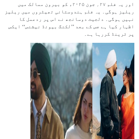
اور یہ فلم ۲۷؍ جون ۲۰۲۵ء کو بیرون ممالک میں
ریلیز ہوگی۔ یہ فلم ہندوستانی تھیٹروں میں ریلیز
نہیں ہوگی۔ دلجیت دوسانجھ نے اس پر ردعمل کا
اظہار کیا ہے جس کے بعد ’’لکنگ بیونڈ نیشنس‘‘ ایکس
پر ٹرینڈ کررہا ہے۔