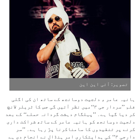
تصویر: آئی این این
ہانیہ عامر ، دلجیت دوسانجھ کے ساتھ ان کی اگلی
فلم ’’سردار جی ۳‘‘میں نظر آئیں گی جس کا ٹریلر لانچ
کر دیا گیا ہے۔ ’’پہلگام دہشت گردانہ حملے‘‘ کے بعد
دلجیت دوسانجھ کو ہانیہ عامر کے ساتھ شراکت داری
کرنے پر تنقیدوں کا سامناکرنا پڑ رہا ہے۔ ’’سر
دارجی ۳‘‘ کی ہدایتکاری امر ہنڈال نے انجام دی ہے