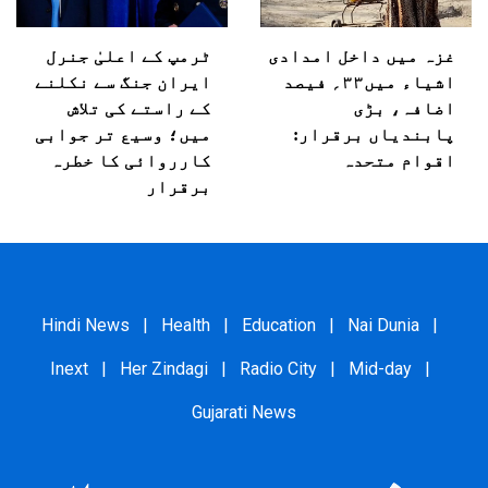
غزہ میں داخل امدادی
ٹرمپ کے اعلیٰ جنرل
اشیاء میں۳۳؍ فیصد
ایران جنگ سے نکلنے
اضافہ، بڑی
کے راستے کی تلاش
پابندیاں برقرار:
میں؛ وسیع تر جوابی
اقوام متحدہ
کارروائی کا خطرہ
برقرار
Hindi News
|
Health
|
Education
|
Nai Dunia
|
Inext
|
Her Zindagi
|
Radio City
|
Mid-day
|
Gujarati News