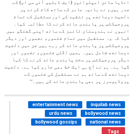
انڈیا سائن امپلوائیز (ایف ڈبلیو آئی سی ای) کے
صدر ہیں، نے ہانیہ عامر کے ساتھ کام کرنے پر
دلجیت دوسانجھ پر تنقید کی اورمستقبل کے تمام
پروجیکٹس پر پابندی عائد کرنے کا مطالبہ کیا۔
انہوں نے ہندوستان ٹائمز کے ساتھ اپنی گفتگو میں
کہا کہ وہ مستقبل میں تمام فلموں، نغموں اور دیگر
پروجیکٹس پر پابندی عائد کر رہے ہیں جن میں دلجیت
دوسانجھ شامل ہیں۔ ہمیں اگلی فلموں، نغموں اور
دیگر پروجیکٹس پر سخت پابندی عائد کرنے کا کہا
گیا ہے۔ ہم نے آج ہی ایک خط بھی جاری کیا ہے۔ دلجیت
دوسانجھ کے ساتھ ہم نے مستقبل کی فلموں کے
پروڈیوسرز پر بھی پابندی عائد کی ہیں۔‘‘
entertainment news
inquilab news
urdu news
bollywood news
bollywood gossips
national news
Tags