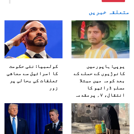
متعلقہ خبریں
یوپی: ہاپورمیں
کولمبیا: نئی حکومت
کانوڑیوں کے حملے کے
کا اسرائیل سے معاشی
بعد کومہ میں مبتلا
تعلقات کی بحالی پر
مسلم ڈرائیو کا
زور
انتقال، ۷؍ پرمقدمہ