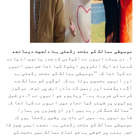
موسیقی ممالک کو متحد رکھتی ہے: دلجیت دوسانجھ
۲؍ دن پہلے انہوں نے اکیڈمی کے صدر پانوس اے پانے
کے ساتھ ایک انٹرویو اپلوڈ کیا تھا جس میں انہوں
نے کہا تھا کہ ’’موسیقی ممالک کو متحد رکھتی ہے
اور انہیں محسوس ہوتا ہے کہ لوگوں کو ممالک سے
آگے دیکھنے اور زمین کے مادر ارض پر توجہ مرکوز
کرنے کی ضرورت ہے۔‘‘ ویڈیو، جو انہوں نے ۲؍دن قبل
یوٹیوب پر شیئر کیا تھا، میں انہوں نے کہا تھا کہ
’’ممالک جنگ کر رہے ہیں اور ان چیزوں پر ہمارا
قابو نہیں ہے۔ میں اس بات پر یقین رکھتا ہوں کہ
موسیقی ممالک کو متحد رکھتی ہے۔ مجھے ایسی چیز کا
حصہ بننے پر خوشی ہے جو تمام ممالک میں محبت کو