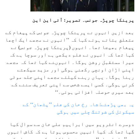
پرینکا چوپڑہ جونس۔ تصویر: آئی این این
بعد ازیں انہوں نے پرینکا چوپڑہ جونس کے پیغام کے
متعلق بتاتے ہوئے کہا کہ ’’انہوں نے مجھے ایک اچھا
پیغام بھیجا تھا۔ انہوں (پرینکا چوپڑہ جونس) نے
کہا تھا کہ انہوں نے فلم دیکھی ہے اور سوچا ہے کہ
میرا مستقبل روشن ہوگا۔ انہوںنے کہا تھا کہ مجھے
اپنی اڑان اونچی رکھنی ہوگی اور مزید سیکھتے
رہنا ہوگا۔ یہاں رہنے کیلئے مجھے اپنی جلد موٹی
کرنی ہوگی۔ کسی ایسے شخص سے اپنی تعریف سننے کے
بعد میری حوصلہ افزائی ہوئی۔‘‘
یہ بھی پڑھئے: شاہ رخ خان کی فلم ’’پٹھان‘‘ کے
سیکوئل کی شوٹنگ چلی میں ہوگی
دوسرے انٹرویو میں ابراہیم علی خان سے سوال کیا
گیا تھا کہ کیا انہیں محسوس ہوتا ہے کہ کاش انہوں