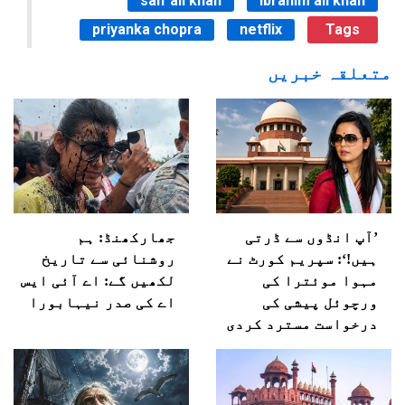
saif ali khan
ibrahim ali khan
priyanka chopra
netflix
Tags
متعلقہ خبریں
’آپ انڈوں سے ڈرتی
جھارکھنڈ: ہم
ہیں!‘: سپریم کورٹ نے
روشنائی سے تاریخ
مہوا موئترا کی
لکھیں گے: اے آئی ایس
ورچوئل پیشی کی
اے کی صدر نیہابورا
درخواست مسترد کردی