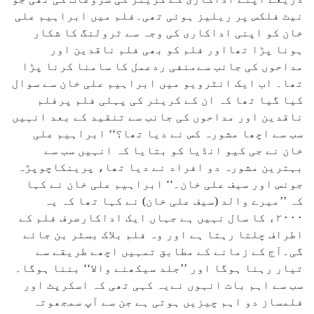
نیٹ فلکس پر ریلیز ہوئی تھی۔فلم میں ابراہیم علی
خان کو اپنی اداکاری کی وجہ سے ٹرولنگ کا شکار
ہونا پڑا تھااور فلم کو بھی فلم ناقدین اور
مداحوں کی جانب سےمنفی ردعمل کا سامنا کرنا پڑا
تھا۔ اب ایک انٹرویو میں ابراہیم علی خان سے سوال
کیا گیا تھا کہ ان کے کریئر کی پہلی فلم پرفلم
ناقدین اور مداحوں کی جانب سے تنقید کے بعد انہیں
سب سے اچھا مشورہ کس نے دیا تھا؟‘‘ ابراہیم علی
خان نے جی کیو انڈیا کو بتایا کہ انہیں سب سے
بہترین مشورہ دو افراد نے دیا تھا، پرینکاچوپڑہ
جونس اور سیف علی خان۔‘‘ ابراہیم علی خان نے کہا
کہ ’’میرے والد (سیف علی خان) نے کہا تھا کہ یہ
۲۰۰۰ء کا سال نہیں ہے جہاں ایک اداکارصرف فلم کے
اطراف چلتا رہتا ہے اور وہ فلم بلاک بسٹر بن جائے
گی۔آج کے زمانے کے مطابق تمہیں اچھے طریقے سے
تیار رہنا ہوگا اور ’’جلد سیکھنے والا‘‘ بننا ہوگا۔
سب سے اہم بات انہوں نےیہ کہی تھی کہ اسکرپٹ اور
فلمساز دو اہم چیزیں ہوتی ہے جن سے آپ سمجھوتہ