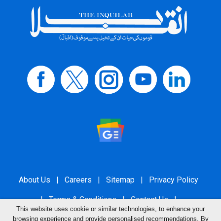
About Us
|
Careers
|
Sitemap
|
Privacy Policy
|
Terms & Conditions
|
Contact Us
|
This website uses cookie or similar technologies, to enhance your
Grievance Redressal
browsing experience and provide personalised recommendations. By