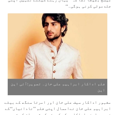
جلدموٹی کرنی ہوگی۔‘‘
فلم اداکار ابراہیم علی خان۔ تصویر:آئی این
این
مشہور اداکار سیف علی خان اور امرتا سنگھ کے بیٹے
ابراہیم علی خان نےامسال اپنی فلم ’’نادانیاں‘‘کے
ذریعے اپنے اداکاری کے کریئر کی شروعات کی تھی جو