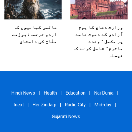
وزارت دفاع کا یوم
عالمی کہانیوں کا
آزادی کے دعوت نامے
اردو ترجمہ: بوڑھے
پر مکمل ’’وندے
ملّاح کی داستان
ماترم‘‘ شامل کرنے کا
فیصلہ
Hindi News
|
Health
|
Education
|
Nai Dunia
|
Inext
|
Her Zindagi
|
Radio City
|
Mid-day
|
Gujarati News