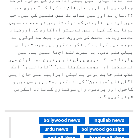
نے ’’نادانیاں‘‘ میں بہتر اداکاری کی ہوتی۔ اس کے
جواب میں ابراہیم علی خان نے کہا کہ ’’ میری عمر
۲۴؍سال ہے اور میں نےاب تک تین فلمیں کی ہیں۔ جب
میں اپنے پرفارمنس کو دیکھتا ہوں تو مجھے محسوس
ہوتا ہے کہ کہاں میں نےبہتر اداکاری کی اورکہاں
مجھے زیادہ محنت کی ضرورت تھی۔ بہت سے لوگوں نے
مجھ سے یہ کہا ہے کہ فکر مت کرو۔ یہ صرف تمہاری
پہلی فلم تھی۔ یہ میرے لئے اچھا نہیں ہے۔ میں
چاہتا تھا کہ میری پہلی فلم بہترین ہو۔ لیکن میں
نے سیکھا اور مجھے سیکھنا ہے۔‘‘ ’’نادانیاں‘‘ ایک
فلاپ فلم ثابت ہوئی ہے لیکن ابراہیم علی خان اپنی
اگلی فلم’’سرزمین‘‘ کیلئے کمر بستہ ہیں جس میں وہ
کاجول اور پرتھوی راج سوکمارن کے ساتھ اسکرین
شیئر کریں گے۔
bollywood news
inquilab news
urdu news
bollywood gossips