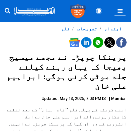
Togg
ابتداء
تفریحات
فلم
پرینکا چوپڑہ نے مجھے میسیج
بھیجا کہ یہاں رہنے کیلئے
جلد موٹی کرنی ہوگی: ابراہیم
علی خان
Updated: May 13, 2025, 7:03 PM IST | Mumbai
اپنے کریئر کی پہلی فلم ’’نادانیاں‘‘ کے بعد تنقید
کا شکار ہونےوالے ابراہیم علی خان نے ایک
انٹرویو کے دوران کہا کہ پرینکا چوپڑہ نے انہیں
میسج بھیجا تھا کہ ’’یہاں رہنے کیلئے تمہیں اپنی