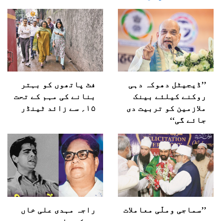
’’ڈیجیٹل دھوکہ دہی
فٹ پاتھوں کو بہتر
روکنے کیلئے بینک
بنانے کی مہم کے تحت
ملازمین کو تربیت دی
۱۵؍ سے زائد ٹینڈر
جائے گی‘‘
’’سماجی وملّی معاملات
راجہ مہدی علی خاں