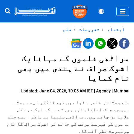
Togg
ابتداء
تفریحات
فلم
مراٹھی فلموں کے مہانایک
اشوک صراف نے ہندی میں بھی
نام کمایا
Updated: June 04, 2026, 10:05 AM IST |
Agency
| Mumbai
ہندوستانی فلمی دنیا میں کچھ فنکار ایسے ہوتے
ہیں جو صرف اداکار نہیں رہتے بلکہ ایک عہد کی
علامت بن جاتے ہیں۔مراٹھی سنیما میںاگر ایسے چند
ناموں کی فہرست مرتب کی جائے تو اشوک صراف کا نام
سرفہرست نظر آئے گا۔