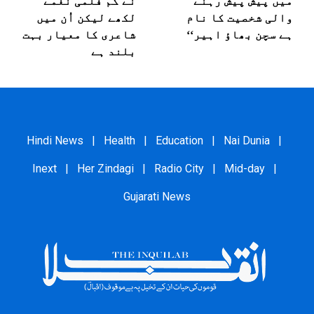
میں پیش پیش رہنے
نے کم فلمی نغمے
والی شخصیت کا نام
لکھے لیکن اُن میں
ہے سچن بھاؤ اہیر‘‘
شاعری کا معیار بہت
بلند ہے
Hindi News
|
Health
|
Education
|
Nai Dunia
|
Inext
|
Her Zindagi
|
Radio City
|
Mid-day
|
Gujarati News