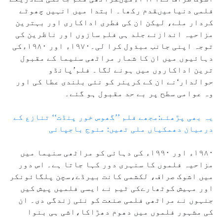
فلمی دنیامیںقدم رکھا۔ ابتدا میں انہیں چھوٹے
کردار ملے، لیکن ان کی فطری اداکاری اور بہترین
مزاحیہ اندازنے جلد ہی فلم سازوں اور ناظرین کی
توجہ اپنی جانب مبذول کرا لی۔۱۹۷۰ء اور ۱۹۸۰ءکی
دہائیوں میں ان کا شمار مراٹھی سنیما کے مقبول
ترین اداکاروں میں ہونے لگا۔ فلم’پانڈو
حوالدار‘نے ان کے کریئر کو نئی بلندی عطا کی اور
وہ عوامی سطح پر بے حد مقبول ہو گئے۔
یہ بھی پڑھئے:مجھے فلم ’’گھوس خور پنڈت‘‘ تنازع کے
درمیان دھمکیاں ملی تھیں: منوج باجپائی
۱۹۸۰ء اور ۱۹۹۰ء کی دہائی کو مراٹھی سنیما میں
مزاحیہ فلموں کا سنہری دور کہا جاتا ہے۔ اس دور
میں اشوک صراف، لکشمی کانت بیرڈے،سچن پلگائونکر
اور مہیش کوٹھارےکی ٹیم نے ایسی فلمیں پیش کیں
جنہوں نے مراٹھی فلمی صنعت کو نئی زندگی دی۔ ان
کی مشہور فلموں میں دھوم دھڑاکا،اشی ہی بنوا