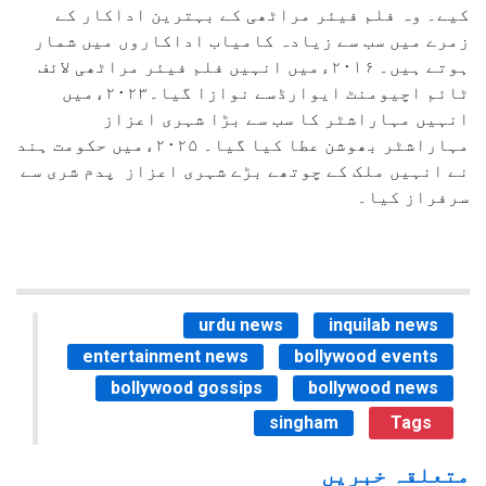
کیے۔ وہ فلم فیئر مراٹھی کے بہترین اداکار کے
زمرے میں سب سے زیادہ کامیاب اداکاروں میں شمار
ہوتے ہیں۔ ۲۰۱۶ءمیں انہیں فلم فیئر مراٹھی لائف
ٹائم اچیومنٹ ایوارڈسے نوازا گیا۔۲۰۲۳ءمیں
انہیں مہاراشٹر کا سب سے بڑا شہری اعزاز
مہاراشٹر بھوشن عطا کیا گیا۔ ۲۰۲۵ءمیں حکومت ہند
نے انہیں ملک کے چوتھے بڑے شہری اعزاز پدم شری سے
سرفراز کیا۔
urdu news
inquilab news
entertainment news
bollywood events
bollywood gossips
bollywood news
singham
Tags
متعلقہ خبریں