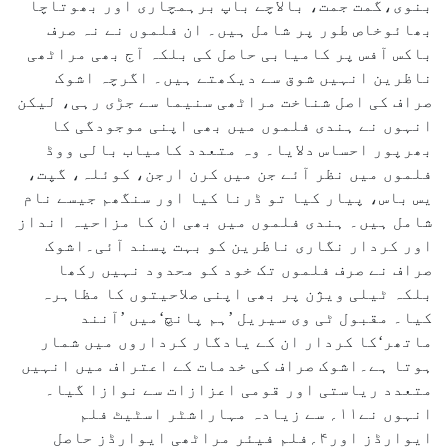
بنوی،گمت جمت، بالاچے باپ برہمچاری اور بھوتاچا
بھائوخاص طور پر شامل ہیں۔ ان فلموں نے نہ صرف
باکس آفس پر کامیابی حاصل کی بلکہ آج بھی مراٹھی
ناظرین انہیں شوق سے دیکھتے ہیں۔ اگرچہ اشوک
صراف کی اصل شناخت مراٹھی سنیما سے جڑی رہی، لیکن
انہوں نے ہندی فلموں میں بھی اپنی موجودگی کا
بھرپور احساس دلایا۔ وہ متعدد کامیاب بالی ووڈ
فلموں میں نظر آئے جن میں کرن ارجن، کوئلہ، گپت،
یس باس، پیار کیا تو ڈرنا کیا اور سنگھم جیسے نام
شامل ہیں۔ ہندی فلموں میں بھی ان کا مزاحیہ انداز
اور کردار نگاری ناظرین کو بہت پسند آئی۔اشوک
صراف نے صرف فلموں تک خود کو محدود نہیں رکھا
بلکہ ٹیلی ویژن پر بھی اپنی صلاحیتوں کا مظاہرہ
کیا۔ مقبول ٹی وی سیریل ’ہم پانچ‘میں ’آنند
ماتھر‘کا کردار ان کے یادگار کرداروں میں شمار
ہوتا ہے۔اشوک صراف کی خدمات کے اعتراف میں انہیں
متعدد ریاستی اور قومی اعزازات سے نوازا گیا۔
انہوں نے۱۱؍ سے زیادہ مہاراشٹر اسٹیٹ فلم
ایوارڈز اور۴؍فلم فیئر مراٹھی ایوارڈز حاصل