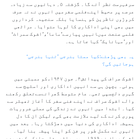
سرفہرست نظر آئے گا۔ گزشتہ ۵؍ دہائیوں سے زیادہ
عرصے پر محیط اپنےفلمی سفرمیں انہوں نے نہ صرف
کروڑوں ناظرین کو ہنسایا بلکہ سنجیدہ کرداروں
میں بھی اپنی اداکاری کا لوہا منوایا۔ مراٹھی
فلمی صنعت میںانہیں پیارسے’ماما‘،’اشوک سمراٹ‘
اور’مہانایک‘ کہا جاتا ہے۔
یہ بھی پڑھئے:کیا ممتا بنرجی ’تنہا بنرجی‘
ہوجائیں گی؟
اشوک صراف کی پیدائش۴؍ جون ۱۹۴۷ءکو ممبئی میں
ہوئی۔ بچپن ہی سے انہیں اداکاری اور اسٹیج سے
گہری دلچسپی تھی۔ عام متوسط گھرانےسےتعلق رکھنے
والے اشوک صراف نے اپنے فنی سفر کا آغاز تھیٹر سے
کیا۔ ابتدا میں انہوں نے زندگی کی عملی ضروریات
پوری کرنے کے لیے ملازمت بھی کی، لیکن ان کا دل
ہمیشہ اداکاری کی دنیا میں دھڑکتا رہا۔ بعد میں
انہوں نے مکمل طور پر فن کو اپنا پیشہ بنا لیا۔
اشوک صراف نے ۱۹۶۹ءمیںمراٹھی فلم جانکی کےذریعے