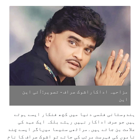
مزاحیہ اداکاراشوک صراف - تصویر:آئی این
این
ہندوستانی فلمی دنیا میں کچھ فنکار ایسے ہوتے
ہیں جو صرف اداکار نہیں رہتے بلکہ ایک عہد کی
علامت بن جاتے ہیں۔مراٹھی سنیما میںاگر ایسے چند
ناموں کی فہرست مرتب کی جائے تو اشوک صراف کا نام