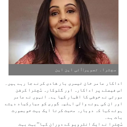
سچترا۔ تصویر:آئی این این
اداکار عامر خان تیسری بار شادی کرنے جا رہے ہیں۔
اس فیصلے پر اداکارہ اور گلوکارہ سُچترا کرشن
مورتی نے خوشی کا اظہار کیا ہے۔ انہوں نے عامر
اور ان کی ہونے والی اہلیہ گوری کو مبارکباد دیتے
ہوئے کہا کہ دوبارہ محبت کرنا ایک بہت خوبصورت
بات ہے۔
سُچترا نے ایک انٹرویو کے دوران کہا’’بہت بہت