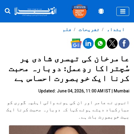
Togg
ابتداء
تفریحات
فلم
عامرخان کی تیسری شادی پر
سُچتراکا ردِعمل: دوبارہ محبت
کرنا ایک خوبصورت احساس ہے
Updated: June 04, 2026, 11:00 AM IST | Mumbai
انہوں نے عامر اور ان کی ہونے والی اہلیہ گوری کو
مبارکباد دیتے ہوئے کہا کہ دوبارہ محبت کرنا ایک
بہت خوبصورت بات ہے۔