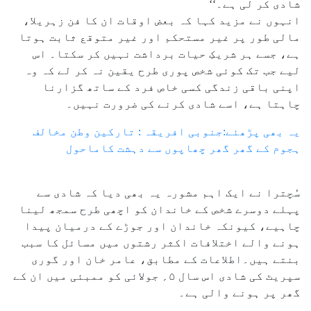
شادی کر لی ہے۔‘‘
انہوں نے مزید کہا کہ بعض اوقات ان کا فن زہریلا،
مالی طور پر غیر مستحکم اور غیر متوقع ثابت ہوتا
ہے، جسے ہر شریکِ حیات برداشت نہیں کر سکتا۔ اس
لیے جب تک کوئی شخص پوری طرح یقین نہ کر لے کہ وہ
اپنی باقی زندگی کسی خاص فرد کے ساتھ گزارنا
چاہتا ہے، اسے شادی کرنے کی ضرورت نہیں۔
یہ بھی پڑھئے:جنوبی افریقہ : تارکین وطن مخالف
ہجوم کے گھر گھر چھاپوں سے دہشت کاماحول
سُچترا نے ایک اہم مشورہ یہ بھی دیا کہ شادی سے
پہلے دوسرے شخص کے خاندان کو اچھی طرح سمجھ لینا
چاہیے، کیونکہ خاندان اور جوڑے کے درمیان پیدا
ہونے والے اختلافات اکثر رشتوں میں مسائل کا سبب
بنتے ہیں۔اطلاعات کے مطابق، عامر خان اور گوری
سپریٹ کی شادی اس سال ۵؍ جولائی کو ممبئی میں ان کے
گھر پر ہونے والی ہے۔