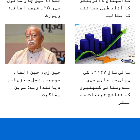
کےاسپتال ڈائریکٹر
تعداد میں چار سالوں
کا آزاد طبی معائنے
میں ۲۵؍ فیصد اضافہ:
کا مطالبہ
رپورٹ
مالی سال ۲۰۲۷ء کی
جین زی، جین الفا،
پہلی سہ ماہی میں
موجودہ نسل سے زیادہ
ہندوستانی کمپنیوں
دیانتدارہے: موہن
کے نتائج توقعات سے
بھاگوت
بہتر