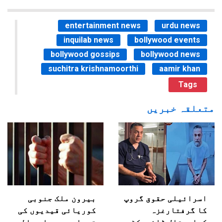
entertainment news
urdu news
inquilab news
bollywood events
bollywood gossips
bollywood news
suchitra krishnamoorthi
aamir khan
Tags
متعلقہ خبریں
اسرائیلی حقوق گروپ
بیرون ملک جنوبی
کا گرفتارغزہ
کوریائی قیدیوں کی