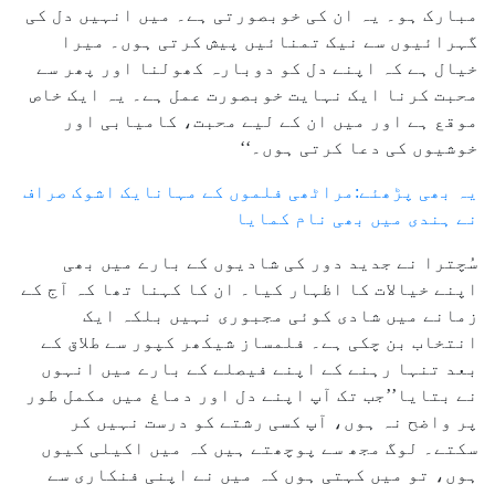
مبارک ہو۔ یہ ان کی خوبصورتی ہے۔ میں انہیں دل کی
گہرائیوں سے نیک تمنائیں پیش کرتی ہوں۔ میرا
خیال ہے کہ اپنے دل کو دوبارہ کھولنا اور پھر سے
محبت کرنا ایک نہایت خوبصورت عمل ہے۔ یہ ایک خاص
موقع ہے اور میں ان کے لیے محبت، کامیابی اور
خوشیوں کی دعا کرتی ہوں۔‘‘
یہ بھی پڑھئے:مراٹھی فلموں کے مہانایک اشوک صراف
نے ہندی میں بھی نام کمایا
سُچترا نے جدید دور کی شادیوں کے بارے میں بھی
اپنے خیالات کا اظہار کیا۔ ان کا کہنا تھا کہ آج کے
زمانے میں شادی کوئی مجبوری نہیں بلکہ ایک
انتخاب بن چکی ہے۔ فلمساز شیکھر کپور سے طلاق کے
بعد تنہا رہنے کے اپنے فیصلے کے بارے میں انہوں
نے بتایا’’جب تک آپ اپنے دل اور دماغ میں مکمل طور
پر واضح نہ ہوں، آپ کسی رشتے کو درست نہیں کر
سکتے۔ لوگ مجھ سے پوچھتے ہیں کہ میں اکیلی کیوں
ہوں، تو میں کہتی ہوں کہ میں نے اپنی فنکاری سے