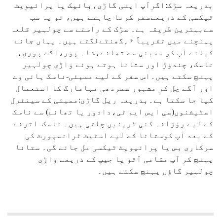
بذریعہ سڑک:اگرآپ اپنی گاڑی،بائیک یا پرائیویٹ
ٹیکسی کے ذریعےسفر کرنا چاہتے ہیں، تو یہ سب
سےبہترین طریقہ ہے۔ سڑک کے راستے سے چولہیر قلعہ
پہنچنے میں تقریباً ۶؍گھنٹےلگتے ہیں۔ یہاں جانے
کیلئے آپ کو ممبئی سے تھانے،شاہ پور،اگت پوری،
ناسک، چندوڑ اور ستانا ہوتے ہوئے واڑی چولہیر
پہنچ سکتے ہیں۔اس سفر کے لیے ممبئی-ناسک ہائی وے
اور آگے چل کر مشہور سمردھی مہامارگ کا استعمال
کیا جا سکتا ہے۔بذریعہ ریل گاڑی:ممبئی کے سینٹرل
اسٹیشنوں(سی ایس ایم ٹی،دادور یا تھانے) سے ناسک
کے لیے روزانہ کئی ٹرینیں چلتی ہیں۔ ناسک اترنے
کے بعد آپ کوستانا کے لیے اسٹیٹ ٹرانسپورٹ کی
سرکاری بس یا پرائیویٹ ٹیکسی مل جائے گی۔ ستانا
پہنچ کر آپ مقامی آٹو یا جیپ کے ذریعے واڑی
چولہیر گاؤں پہنچ سکتے ہیں۔