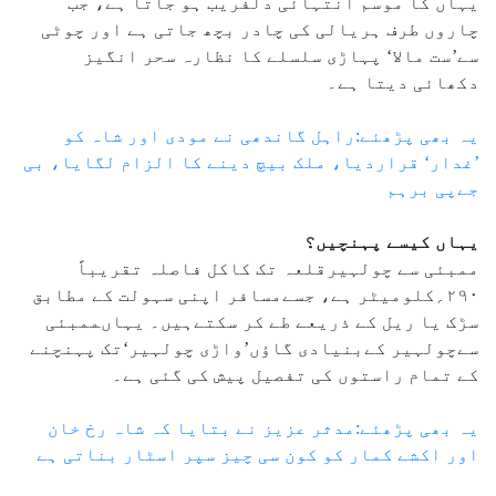
یہاں کا موسم انتہائی دلفریب ہو جاتا ہے، جب
چاروں طرف ہریالی کی چادر بچھ جاتی ہے اور چوٹی
سے’ست مالا‘ پہاڑی سلسلے کا نظارہ سحر انگیز
دکھائی دیتا ہے۔
یہ بھی پڑھئے:راہل گاندھی نے مودی اور شاہ کو
’غدار‘ قراردیا، ملک بیچ دینے کا الزام لگایا، بی
جےپی برہم
یہاں کیسے پہنچیں؟
ممبئی سے چولہیرقلعہ تک کاکل فاصلہ تقریباً
۲۹۰؍کلومیٹر ہے، جسےمسافر اپنی سہولت کے مطابق
سڑک یا ریل کے ذریعے طے کر سکتےہیں۔ یہاںممبئی
سےچولہیر کےبنیادی گاؤں’واڑی چولہیر‘تک پہنچنے
کے تمام راستوں کی تفصیل پیش کی گئی ہے۔
یہ بھی پڑھئے:مدثر عزیز نے بتایا کہ شاہ رخ خان
اور اکشے کمار کو کون سی چیز سپر اسٹار بناتی ہے