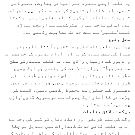
یہ قلعہ اپنی منفرد جغرافیائی بناوٹ، مضبوط فنِ
تعمیر اور شاندار تاریخ کی وجہ سے کوہ پیماؤںاور
تاریخ کے دلدادہ لوگوں کے لیے خاصی اہمیت رکھتا
ہے۔ اس کی ساخت مہاراشٹرکےسب سے اونچے پہاڑی
قلعے’سلہیر‘ سے بہت حد تک مشابہت رکھتی ہے۔
محل وقوع
چولہیر قلعہ ناسک شہر سےتقریباً ۱۰۰؍کلومیٹر
شمال کی سمت میں، گرنا اور آرام ندیوں کی خوبصورت
وادیوں کے درمیان واقع ہے۔ یہ قلعہ سمندرکی سطح
سے تقریباً۳؍ہزار ۷۰۰؍فٹ کی بلندی پر ایک وسیع
سطح مرتفع پربنا ہوا ہے۔ اس کے چاروں طرف قدرتی
طور پر کھڑی چٹانیں موجود ہیں، جو اسے ماضی میں
دشمنوں کے حملوں سے محفوظ رکھتی تھیں۔ قلعے کی
چڑھائی کا آغاز ایک چھوٹے سے خوبصورت گاؤں’واڑی
چولہیر‘ سے ہوتا ہے۔
دیکھنے لائق مقامات
وقت کی ستم ظریفی اور دیکھ بھال کی کمی کی وجہ سے
اب یہ قلعہ کافی حدتک کھنڈرات میں تبدیل ہو چکا
ہے، لیکن آج بھی اس کے آثار اس کے ماضی کی عظمت کا