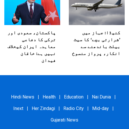
کنیڈا: جہاز میں
پاکستان، سعودی اور
’شرارتی بچے‘ کا سیٹ
ترکی کا دفاعی
بیلٹ باندھنے سے
معاہدہ ایران کیخلاف
انکار، پرواز منسوخ
نہیں ہے: خاقان
فیدان
Hindi News
|
Health
|
Education
|
Nai Dunia
|
Inext
|
Her Zindagi
|
Radio City
|
Mid-day
|
Gujarati News