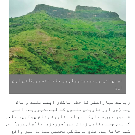
اونچائی پرموجودچولہیر قلعہ-تصویر:آئی این
این
ریاست مہاراشٹر کا خطہ باگلان اپنے بلند و بالا
پہاڑوں اور تاریخی قلعوں کے لیےمشہورہے۔ انہی
قلعوں میں سے ایک اہم اور تاریخی نام چولہیر قلعہ
کاہے، جسے مقامی زبان میں’چورگڑھ‘ یا ’چلہیری‘ بھی
کہا جاتا ہے۔ ضلع ناسک کی تحصیل ستانا میں واقع