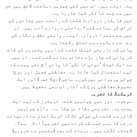
پتہ دیتے ہیں۔اس میں کئی چیزیں دیکھنے لائق ہیں جن
میں سے چند کا ذکر کیا جارہا ہے۔
تین شاہکار دروازے: قلعے کے راستے میں چٹانوں کو
تراش کر بنائے گئے۳؍داخلی دروازے آتے ہیں۔ ان
میں سے دوسرا دروازہ اپنے روایتی نقش و نگار کی
وجہ سے دیکھنے سے تعلق رکھتا ہے۔
پانی کے تاریخی ٹینک: قلعے کے اوپر پتھروں کو کاٹ
کر پانی کے چار بڑے ذخائربنائے گئے تھے۔ ان میں
سے ایک ٹینک ’موتی ٹانکی‘ کا پانی آج بھی پینے کے
لیے استعمال کیا جاتا ہے۔حفاظتی فصیل اور برج:
چوٹی پرپرانی بیرکوں، ماچی (نچلا حصہ) اور ایک
مضبوط حفاظتی برج کے آثار اب بھی محفوظ ہیں۔
ٹریکنگ کا تجربہ
موجودہ دور میں چولہیر قلعہ ٹریکرز کے لیے ایک
پسندیدہ تفریحی مقام بن چکا ہے۔ واڑی چولہیر
گاؤں سے قلعے کی چوٹی تک کا ٹریک آسان سے درمیانے
درجے کا ہے، جسے طے کرنے میں تقریباً۱ء۵؍ سے۲؍
گھنٹے لگتے ہیں۔ برسات کے بعد (ستمبر سے فروری)