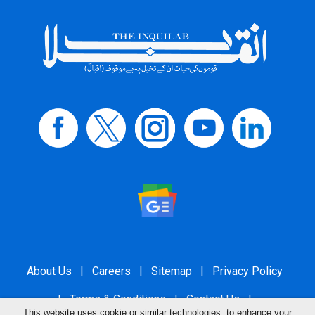
About Us
|
Careers
|
Sitemap
|
Privacy Policy
|
Terms & Conditions
|
Contact Us
|
This website uses cookie or similar technologies, to enhance your