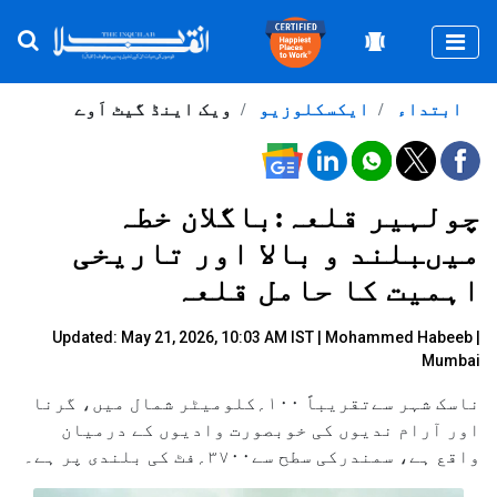
Togg
ابتداء
ایکسکلوزیو
ویک اینڈ گیٹ اَوے
چولہیر قلعہ:باگلان خطہ
میںبلند و بالا اور تاریخی
اہمیت کا حامل قلعہ
Updated: May 21, 2026, 10:03 AM IST |
Mohammed Habeeb |
Mumbai
ناسک شہر سےتقریباً ۱۰۰؍کلومیٹر شمال میں، گرنا
اور آرام ندیوں کی خوبصورت وادیوں کے درمیان
واقع ہے، سمندرکی سطح سے۳۷۰۰؍فٹ کی بلندی پر ہے۔