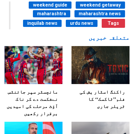
weekend guide
weekend getaway
maharashtra
maharashtra news
inquilab news
urdu news
Tags
متعلقہ خبریں
راکنگ اسٹار یش کی
مانچسٹر سپر جائنٹس
فلم’’ٹاکسک‘‘ کا
نےشکست دے کر ناک
ٹریلر جاری
آؤٹ مرحلے کی امیدیں
برقرار رکھیں