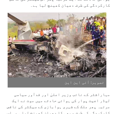
کارکردگی کی طرف دھیان کھینچ لیا ہے۔
تصویر: آئی این این
مہاراشٹر کے نائب وزیر اعلیٰ اور قدآور سیاسی
لیڈر اجیت پوار کی ہوائی حادثے میں موت نے ایک
مرتبہ پھر ملک کے شہری ہوابازی کے سیکٹر کی ناقص
کارکردگی کی طرف سبھی کا دھیان کھینچ لیا ہے۔ اس