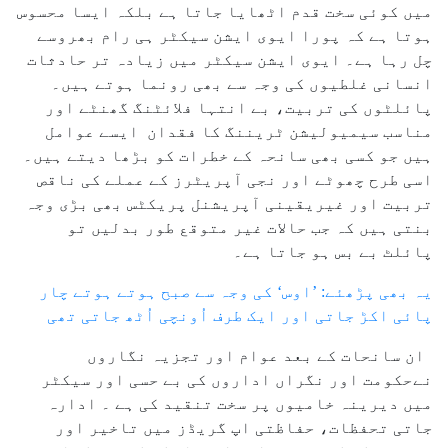
میں کوئی سخت قدم اٹھایا جاتا ہے بلکہ ایسا محسوس
ہوتا ہے کہ پورا ایوی ایشن سیکٹر ہی رام بھروسے
چل رہا ہے۔ ایوی ایشن سیکٹر میں زیادہ تر حادثات
انسانی غلطیوں کی وجہ سے بھی رونما ہوتے ہیں۔
پائلٹوں کی تربیت، بے انتہا فلائٹنگ گھنٹے اور
مناسب سیمیولیشن ٹریننگ کا فقدان ایسے عوامل
ہیں جو کسی بھی سانحہ کے خطرات کو بڑھا دیتے ہیں۔
اسی طرح چھوٹے اور نجی آپریٹرز کے عملے کی ناقص
تربیت اور غیریقینی آپریشنل پریکٹس بھی بڑی وجہ
بنتی ہیں کہ جب حالات غیر متوقع طور بدلیں تو
پائلٹ بے بس ہو جاتا ہے۔
یہ بھی پڑھئے: ’اوس‘ کی وجہ سے صبح ہوتے ہوتے چار
پائی اکڑ جاتی اور ایک طرف اُونچی اُٹھ جاتی تھی
ان سانحات کے بعد عوام اور تجزیہ نگاروں
نےحکومت اور نگراں اداروں کی بے حسی اور سیکٹر
میں دیرینہ خامیوں پر سخت تنقید کی ہے ۔ ادارہ
جاتی تحفظات، حفاظتی اپ گریڈز میں تاخیر اور