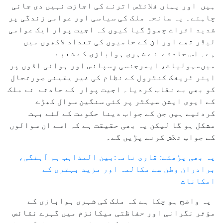
ہیں اور یہاں فلائٹس اترنے کی اجازت نہیں دی جانی
چاہئے۔ یہ سانحہ ملک کی سیاسی اور عوامی زندگی پر
شدید اثرات چھوڑ گیا کیوں کہ اجیت پوار ایک عوامی
لیڈر تھے اور ان کے حامیوں کی تعداد لاکھوں میں
ہے۔ اس حادثے نے شہری ہوابازی کے شعبے
میںسہولیات، ایمرجنسی رِسپانس اور ہوائی اڈوں پر
ایئر ٹریفک کنٹرول کے نظام کی غیر یقینی صورتحال
کو بھی بے نقاب کردیا۔ اجیت پوار کے حادثے نے ملک
کے ایوی ایشن سیکٹر پر کئی سنگین سوال کھڑے
کردئیے ہیں جن کے جواب دینا حکومت کے لئے بہت
مشکل ہو گا لیکن یہ بھی حقیقت ہے کہ اسے ان سوالوں
کے جواب تلاش کرنے پڑیں گے۔
یہ بھی پڑھئے: قاری نامہ:بین المذاہب ہم آہنگی،
برادران وطن سے مکالمہ اور مزید بہتری کے
امکانات
یہ واضح ہو چکا ہے کہ ملک کی شہری ہوابازی کے
مؤثر نگرانی اور حفاظتی میکانزم میں گہرے نقائص