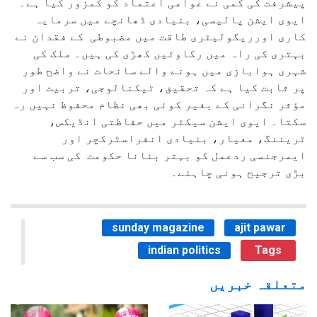
پیشرفت کی کمی نے عوامی اعتماد کو کمزور کیا ہے۔
ایوی ایشن پالیسی، بنیادی ڈھانچے میں سرمایہ
کاری اورریگولیٹری طاقت میں مضبوطی کے فقدان نے
بہتری کی راہ میں رکاوٹیں کھڑی کی ہیں۔ ملک کی
شہری ہوابازی میں ہونے والے سانحات نے واضح طور
پر ثابت کیا ہے کہ تحقیق، ٹیکنالوجی، تربیت اور
مؤثر نگرانی کے بغیر کوئی بھی نظام محفوظ نہیں رہ
سکتا۔ ایوی ایشن سیکٹر میں حفاظتی انڈیکس،
ٹریننگ، معیار، بنیادی انفراسٹرکچر اور
ایمرجنسی ردعمل کو بہتر بنانا حکومت کی سب سے
بڑی ترجیح ہونی چاہئے۔
sunday magazine
ajit pawar
indian politics
Tags
متعلقہ خبریں