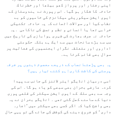
اپنی رفتار اور پرواز کھو بیٹھا اور خطرناک
حادثہ کا شکار ہو گیا۔ اس رپورٹ نے ہندوستان کے
ایوی ایشن سیکوریٹی میکانزم کی خامیوں کو بے
نقاب کیا اور سوالات اٹھائے کہ یہ حادثہ تکنیکی
خرابی تھا یا انسانی و نظم و نسق کی ناکامی ۔یہ
حادثہ نہ صرف بھارت کی شہری ہوابازی کی تاریخ میں
سب سے بڑے سانحات میں سے ایک ہے بلکہ حکومتی
اداروں اور متعلقہ نگراں ایجنسیوں کی فعالیت پر
سوال بھی قائم کرتا ہے۔
یہ بھی پڑھئے: نصاب کے ذریعے معصوم ذہنوں پر فرقہ
پرستی کی کاشت کاری : ہم کتنے تیار ہیں؟
اسی درمیان انڈیگو ایئر لائنز کی جانب سے پیدا
کردہ عارضی بحران بھی سبھی کو یاد ہو گا۔ اس کی
وجہ سے بھی ملک کے ایوی ایشن سیکٹر کی قلعی پوری
دنیا کے سامنے کھل گئی تھی ۔ انڈیگو بحران نے یہ
بھی واضح کیا کہ اگر کسی بھی سیکٹر میں ’اجارہ
داری ‘ کو فروغ دینے کی کوشش کی جائے گی تو یہی حال