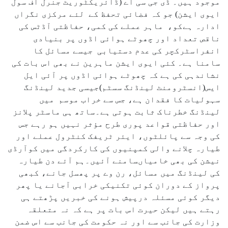
موجود ہیں۔ ڈی جی سی اے (ڈائریکٹوریٹ جنرل آف سول
ایوی ایشن) جو کہ فضائی تحفظ کے لئے مرکزی نگراں
ادارہ ہےکو، ماہر عملے کی کمی، حفاظتی آڈٹس کی
ناقص تعداد اور چھوٹے ہوائی اڈوں پر بنیادی
انفراسٹرکچر کی عدم دستیابی جیسے مسائل کا
سامنا ہے۔ کئی ایوی ایشن ماہرین نے بھی اس بات کی
نشاندہی کی ہے کہ چھوٹے ہوائی اڈوں پر آئی ایل
ایس(انسٹرومنٹ لینڈنگ سسٹم)جیسی جدید لینڈنگ
سہولیات کا فقدان ہے، جس سے خراب موسم میں
لینڈنگ خطرناک ثابت ہوتی ہے۔ساتھ ہی ماسٹر پلانز
اور حفاظتی قواعد پوری طرح مؤثر نہیں ہو رہے جس
کی وجہ سے پائلٹوں، ایئر ٹریفک کنٹرول عملے اور
طیارہ چلانے والی کمپنیوں کی کارکردگی میں کوآرڈی
نیشن کی بھی خامیاںسامنے آئیں۔ہم آئے دن طیارہ
کی لینڈنگ میں مسائل، رن وے پر پھسل جانے، کبھی
پرواز کے دوران کوئی تکنیکی خرابی آجانے یا پھر
دیگر کوئی مسئلہ درپیش ہونے کی خبریں پڑھتے ہی
رہتے ہیں لیکن حیرت اس بات پر ہے کہ نہ متعلقہ
وزارت کی جانب سے اور نہ حکومت کی جانب سے اس ضمن