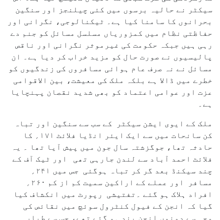
سیکٹر نے حالیہ برسوں میں کئی چیلنجز اور سنگین
بحرانوں کا سامنا کیا ہے۔ ٹیکنالوجی، نگرانی اور
حفاظتی نظام میں کمزوریاں مسلسل مسائل کو جنم دے
رہی ہیں جبکہ حکومت کی غیرموثر نگرانی اور ناقص
پالیسیوں نے صورت حال کو مزید خراب کر دیا ہے۔ ان
مسائل نے نہ صرف عام ہوائی مسافروں کی زندگیوں کو
خطرے میں ڈالا ہے بلکہ ملک کی معیشت، بین الاقوامی
عزت اور عوامی اعتماد کو بھی شدید نقصان پہنچایا
ہے۔
ملک کے ایوی ایشن سیکٹر کے سب سے سنگین اور تباہ
کن سانحات میں سے ایک ایئر انڈیا فلائٹ ۱۷۱؍ کا
حادثہ تھا، جوگزشتہ سال جون میں پیش آیا تھا ۔ یہ
فلائٹ احمد آباد سے لندن جارہی تھی اور ٹیک آف کے
چند سیکنڈ بعد گر کر تباہ ہوگئی جس میں ۲۴۱؍
مسافر اور عملے کے اراکین سمیت کم از کم ۲۶۰؍
افراد ہلاک ہو گئے ۔تفتیشی رپورٹ میں انکشاف کیا
گیا کہ انجن کے فیول کنٹرول سوئچ میں نقائص کی
وجہ سے دونوں انجن بند ہو گئے تھے، جس سے طیارہ