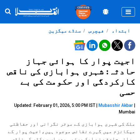
Togg
ابتداء
فیچرس
سنڈے میگزین
اجیت پوار کا ہوائی جہاز
حادثہ: شہری ہوابازی کی ناقص
کارکردگی اور حکومت کی بے
حسی
Updated: February 01, 2026, 5:00 PM IST |
Mubasshir Akbar
|
Mumbai
ملک کی شہری ہوابازی کے موثر نگرانی اور حفاظتی
میکانزم میں گہرے نقائص موجود ہیں،اجیت پوار کے
ہوائی حادثے نے ایک مرتبہ پھر اس سیکٹر کی ناقص