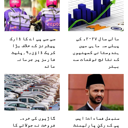
مالی سال ۲۰۲۷ء کی
سی سی پی اے کا ڈارک
پہلی سہ ماہی میں
پیٹرنز کے خلاف بڑا
ہندوستانی کمپنیوں
کریک ڈاؤن،۹؍پلیٹ
کے نتائج توقعات سے
فارمز پر جرمانہ
بہتر
عائد
سنبھل فسادات: ایس
گاڑیوں کی خردہ
پی کے رکنِ پارلیمنٹ
فروخت نے جولائی کا