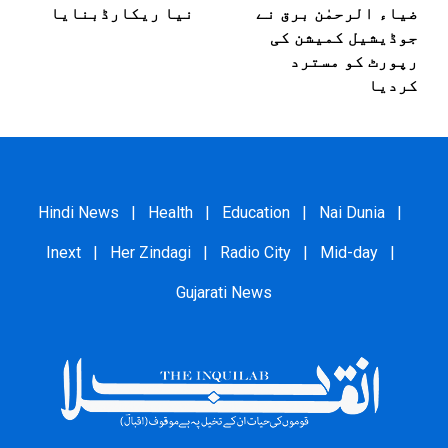
ضیاء الرحمٰن برق نے
نیا ریکارڈبنایا
جوڈیشیل کمیشن کی
رپورٹ کو مسترد
کردیا
Hindi News
|
Health
|
Education
|
Nai Dunia
|
Inext
|
Her Zindagi
|
Radio City
|
Mid-day
|
Gujarati News