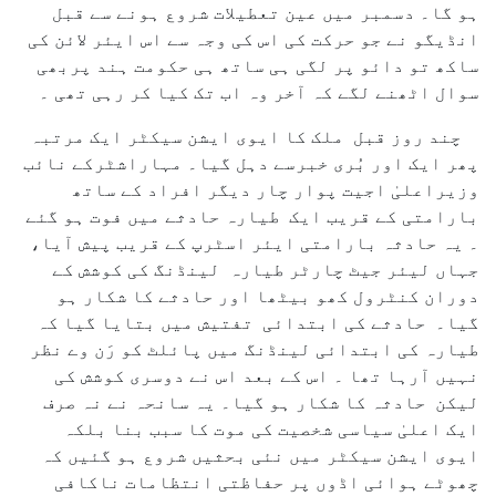
ہو گا۔ دسمبر میں عین تعطیلات شروع ہونے سے قبل
انڈیگو نے جو حرکت کی اس کی وجہ سے اس ایئر لائن کی
ساکھ تو دائو پر لگی ہی ساتھ ہی حکومت ہند پربھی
سوال اٹھنے لگے کہ آخر وہ اب تک کیا کر رہی تھی ۔
چند روز قبل ملک کا ایوی ایشن سیکٹر ایک مرتبہ
پھر ایک اور بُری خبرسے دہل گیا۔ مہاراشٹرکے نائب
وزیراعلیٰ اجیت پوار چار دیگر افراد کے ساتھ
بارامتی کے قریب ایک طیارہ حادثے میں فوت ہو گئے
۔ یہ حادثہ بارامتی ایئر اسٹرپ کے قریب پیش آیا،
جہاں لیئر جیٹ چارٹر طیارہ لینڈنگ کی کوشش کے
دوران کنٹرول کھو بیٹھا اور حادثے کا شکار ہو
گیا۔ حادثے کی ابتدائی تفتیش میں بتایا گیا کہ
طیارہ کی ابتدائی لینڈنگ میں پائلٹ کو رَن وے نظر
نہیں آرہا تھا ۔ اس کے بعد اس نے دوسری کوشش کی
لیکن حادثہ کا شکار ہو گیا۔ یہ سانحہ نے نہ صرف
ایک اعلیٰ سیاسی شخصیت کی موت کا سبب بنا بلکہ
ایوی ایشن سیکٹر میں نئی بحثیں شروع ہو گئیں کہ
چھوٹے ہوائی اڈوں پر حفاظتی انتظامات ناکافی