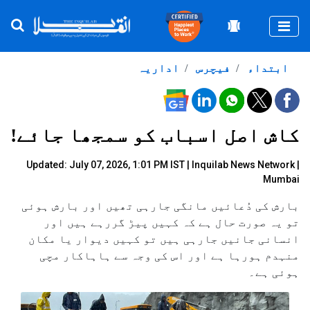
Togg
ابتداء
فیچرس
اداریہ
کاش اصل اسباب کو سمجھا جائے!
Updated: July 07, 2026, 1:01 PM IST |
Inquilab News Network |
Mumbai
بارش کی دُعائیں مانگی جارہی تھیں اور بارش ہوئی
تو یہ صورت حال ہے کہ کہیں پیڑ گررہے ہیں اور
انسانی جانیں جارہی ہیں تو کہیں دیوار یا مکان
منہدم ہورہا ہے اور اس کی وجہ سے ہاہاکار مچی
ہوئی ہے۔