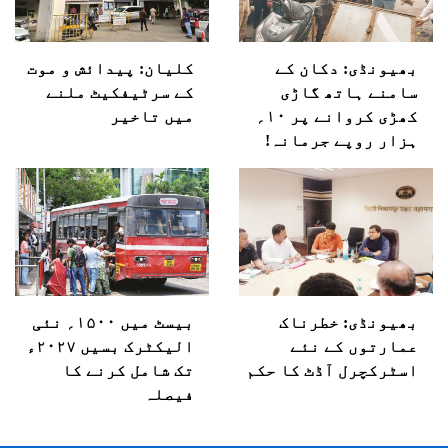
بھیونڈی: دکان کے
کلیان: پیدائش و موت
سامنے ہاتھ گاڑی
کے سرٹیفکیٹ ملنے
کھڑی کروانے پر ۱۰؍
میں تاخیر
ہزار روپے جرمانہ!
بھیونڈی: خطرناک
بیسٹ میں ۱۵۰۰؍ نئی
عمارتوں کے نئے
الیکٹرک بسیں ۲۰۲۷ء
اسٹرکچرل آڈٹ کا حکم
تک شامل کرنے کا
فیصلہ