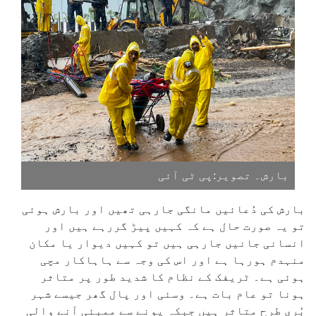
بارش۔ تصویر:پی ٹی آئی
بارش کی دُعائیں مانگی جارہی تھیں اور بارش ہوئی
تو یہ صورت حال ہے کہ کہیں پیڑ گررہے ہیں اور
انسانی جانیں جارہی ہیں تو کہیں دیوار یا مکان
منہدم ہورہا ہے اور اس کی وجہ سے ہاہاکار مچی
ہوئی ہے۔ ٹریفک کے نظام کا شدید طور پر متاثر
ہونا تو عام بات ہے۔ وسئی اور پال گھر جیسے شہر
بُری طرح متاثر ہیں جبکہ پونے سے ممبئی آنے والی