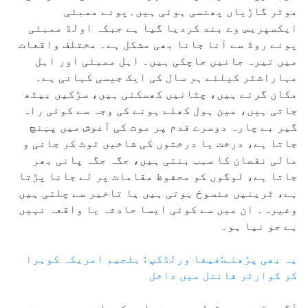
موٹر گاڑیاں پھنسی ہوئی ہیں۔پونے ممبئی
ایکسپریس وے بند کردیا گیا ہے جبکہ اولڈ ممبئی
پونے روڈ سے آنا جانا بھی مشکل ہے۔ مختلف واقعات
میں تیرہ جانیں جاچکی ہیں۔ اہل ممبئی اور اہل
مہاراشٹر کیلئے ہر سال کی ایک جیسی کہانی ہے۔
مکان گرتے ہیں، چٹانیں کھسکتی ہیں، سڑکیں بیٹھ
جاتی ہیں، مین ہول کھلے ہونے کی وجہ سے کوئی راہ
گیر بے چارہ دوسرے قدم پر موت کی آغوش میں پہنچ
جاتا ہے، درخت یا درختوں کی شاخیں ٹوٹ کر جانی و
مالی نقصان کا سبب بنتی ہیں، جگہ جگہ پانی بھر
جاتا ہے، لوگوں کو محفوظ مقامات پر لے جانا پڑتا
ہے، ٹرینیں منسوخ ہوتی ہیں یا تاخیر سے چلتی ہیں
وغیرہ۔ ان میں سے کوئی ایسا حادثہ یا واقعہ نہیں
ہے جو نیا ہو۔
یہ بھی پڑھئے:فیفا ورلڈکپ : بلجیم امریکہ کوہرا
کر کوارٹر فائنل میں داخل