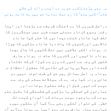
یہ بھی پڑھئے:کرن جوہر نے اپنے والد کی فلاپ
فلم’اگنی پتھ‘ کا ری میک بنایا جو سپرہٹ ثابت ہوئی
دراصل شہروں کا بے ڈھنگے طریقے سے بڑھنا اور اپنا
رقبہ وسیع کرنا، ممبئی جیسے شہر میں مینگرووز کا
تلف کیا جانا، کھلے میدانوں کا ختم کیا جانا،
تالابوں اورکنوؤں کا پاٹ دیا جانا، سڑکوں کا چوڑا
نہ ہونا، اکثر علاقوں میں تنگ گلیوں کا جال بچھا
ہونا، نالیوں اور گٹروں کا صاف نہ ہونا، صارف
کلچر کی وجہ سے ٹنوں کے وزن سے کوڑا کرکٹ نکلنا،
گندے اور سیلابی پانی کی نکاسی کا معقول انتظام نہ
ہونا، یہ اصل مسائل ہیں جن کی طرف توجہ نہیں دی
جاتی ورنہ کیا وجہ ہے کہ سیٹلائٹ سسٹم کی وجہ سے
موسم کے تیور قبل از وقت معلوم ہوجانے اور
عمارتوں کی خستگی یا سڑکوں کی شکستگی کا مکمل علم
ہونے کے باوجود موسم برسات کے الوداع کہنے تک
خطرہ کی تلوار لٹکی رہتی ہے؟ کیا اُن ملکوں میں،
جہاںبے پناہ بارش ہوتی ہے، ایسا ہی ہوتا ہے؟ہم اُن