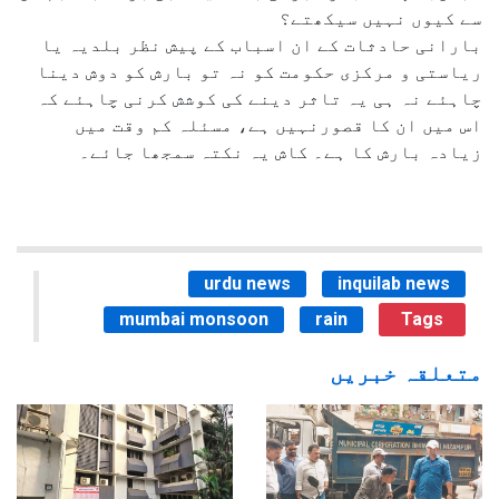
سے کیوں نہیں سیکھتے؟
بارانی حادثات کے ان اسباب کے پیش نظر بلدیہ یا
ریاستی و مرکزی حکومت کو نہ تو بارش کو دوش دینا
چاہئے نہ ہی یہ تاثر دینے کی کوشش کرنی چاہئے کہ
اس میں ان کا قصورنہیں ہے، مسئلہ کم وقت میں
زیادہ بارش کا ہے۔ کاش یہ نکتہ سمجھا جائے۔
urdu news
inquilab news
mumbai monsoon
rain
Tags
متعلقہ خبریں