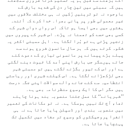
آگے بڑھنے سے قبل ہم یہ تسلیم کرنا ضروری سمجھتے
ہیں کہ ممبئی میں تین چار دن کی شدید بارش کے
باوجود نہ تو ٹرینیں رُکیں نہ ہی مختلف علاقوں میں
غیر معمولی طور پر پانی بھرا۔ خدا کرے کہ آئندہ
ہفتوں میں بھی ایسا ہو تاکہ اس رواں دواں شہر کے
کسی بھی حصے کو تھمنا نہ پڑے۔ اس شہر کے پیروں میں
زنجیر پڑتی ہے تو بُرا لگتا ہے۔ اہل ممبئی اکثر یہ
شکوہ کرتے ہیں کہ ہر سال مانسون شروع ہونے سے
پہلے بڑے پیمانے پر مانسونی تیاری کے دعوے کئے
جاتے ہیںمگر جب بارش اپنی آمد کا ثبوت دینے لگتی
ہے اور اس کے تیور بگڑنے لگتے ہیں تو ممبئی شہر
بھی لڑکھڑانے لگتا ہے۔ اس کیلئے شہری اور ریاستی
انتظامیہ سے کئے جانے والے سوالات اپنی جگہ درست
ہیں مگر اس کا ایک وسیع منظرنامہ بھی ہے۔
’’شہریانے‘‘ کا عمل جتنا منصوبہ بند ہونا چاہئے
تھا، آج تک نہیں ہوسکا ہے۔ نہ تو مکانات کی تعمیر
میں منصوبہ بندی اور ڈسپلن پایا جاتا ہے نہ ہی
انفرا پروجیکٹوں کو وسیع تر مفاد میں تکمیل تک
پہنچایا جاتا ہے۔