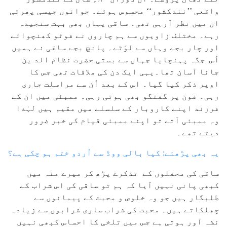
واقعی ’’نندکشور‘‘ محسوس ہوئے۔ جوانوں جیسی پھرتی
ان میں نظر آرہی تھی۔ ساقی یہاں بھی بہت سنجیدہ
رہے۔ مختلف زاویوں سے ہم چاروں نے فوٹو کھنچوائے
اور چار بجے وہاں سے لوَٹے۔ پانچ بجے ساقی نے ہمیں
اُس جگہ پہنچایا جہاں سے بستی حضرت نظام الد ین
جانا آسان تھا۔یہی ایک دن کی ملاقات تھی جس کا
اوپر ذکر کیا گیا۔ اس کے بعد اُن سے مراسلت جاری
رہی۔ فون پر گفتگو بھی ہوتی رہی۔ ممبئی میں ان کے
فرزند اپنے کاروبار کے سلسلے میں مقیم ہیں لہٰذا
وہ ممبئی آتے تو اپنے ممبئی قیام کی خبر ضرور
دیتے تھے۔
یہ بھی پڑھئے: کیا بالی ووڈ سے اُردو ختم ہو چکی ہے؟
ساقی کی محفلوں کے تذکرے پڑھ کر میرے منہ میں
کبھی پانی نہیں آیا کہ ہم تو ساقی کی اس شراب کے
طلبگار ہیں جو وہ خلوص و محبت کے پیمانوں سے
چھلکاتے ہیں۔ محبت کی شراب ساری شرابوں سے زیادہ
نشہ آور ہوتی ہے جس میں تلخی کا احساس کبھی نہیں