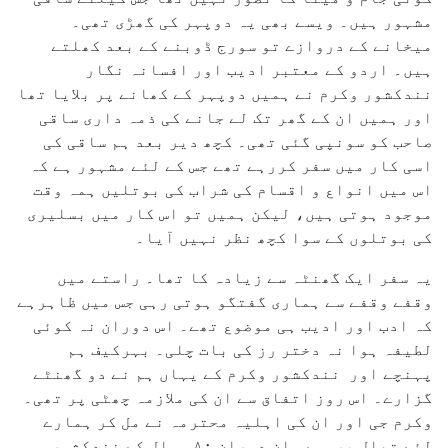
مشہور ہیں۔ ویسے بھی یہ دوپہر کی گھڑی تھی۔
میخانے کے دروازے تو سورج ڈوبنے کے بعد کھلتے
ہیں۔ اردو کے معتبر ادیب اور افسانہ نگار
نندکشور وکرم نے ہمیں دوپہر کے کھانے پر بلایا تھا
اور ہمیں ان کے گھر تک لے جانے کی ذمہ داری ساقی
صاحب کو سونپی گئی تھی۔ کچھ دیر بعد ہم ساقی کی
اسی کار میں سفر کررہے تھے جس کے لئے مشہور ہے کہ
اس میں انواع و اقسام کی شراب کی بوتلیں ہمہ وقت
موجود ہوتی ہیں، لیکن ہمیں تو اس کار میں بسلیری
کی بوتلوں کے سوا کچھ نظر نہیں آیا۔
یہ سفر ایک گھنٹہ سے زیادہ کا تھا۔ راستے میں
وقفے وقفے سے ہماری گفتگو ہوتی رہی جس میں ظاہرہے
کہ ادب اور ادیب ہی موضوع تھے۔ اس دوران نہ کوئی
لطیفہ ہوا نہ دختر رز کی بات چلی۔ بہرکیف ہم
پہنچے اور نندکشور وکرم کے یہاں ہم نے دو گھنٹے
گزارے۔ اس روز اتفاق سے ان کی ملازمہ چھٹی پر تھی۔
وکرم جی اور ان کی اہلیہ محترمہ نے مل کر ہمارے
لئے تھال پروسے۔ ان دوران ۸۰؍ سال کے نندکشور