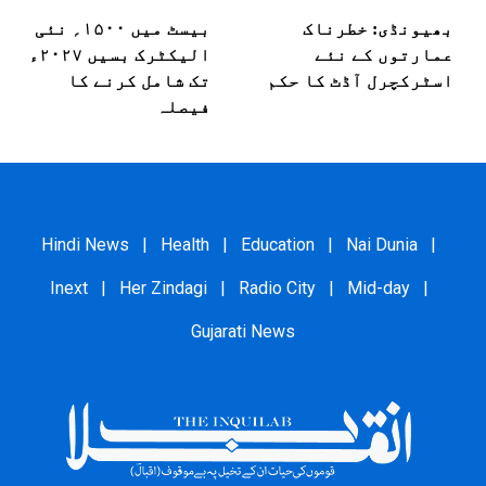
بھیونڈی: خطرناک
بیسٹ میں ۱۵۰۰؍ نئی
عمارتوں کے نئے
الیکٹرک بسیں ۲۰۲۷ء
اسٹرکچرل آڈٹ کا حکم
تک شامل کرنے کا
فیصلہ
Hindi News
|
Health
|
Education
|
Nai Dunia
|
Inext
|
Her Zindagi
|
Radio City
|
Mid-day
|
Gujarati News