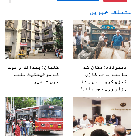
متعلقہ خبریں
بھیونڈی: دکان کے
کلیان: پیدائش و موت
سامنے ہاتھ گاڑی
کے سرٹیفکیٹ ملنے
کھڑی کروانے پر ۱۰؍
میں تاخیر
ہزار روپے جرمانہ!