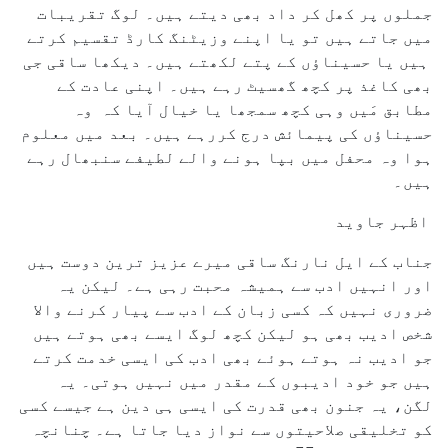
جملوں پر کھل کر داد بھی دیتے ہیں۔ لوگ تقریبات
میں جاتے ہیں تو یا اپنے وزیٹنگ کارڈ تقسیم کرتے
ہیں یا حسیناؤں کے پتے لکھتے ہیں۔ دیکھا ساقی جی
بھی کاغذ پر کچھ گھسیٹ رہے ہیں۔ اپنی عادت کے
مطابق مَیں وہی کچھ سمجھا یا خیال آیا کہ وہ
حسیناؤں کی پیمائش درج کررہے ہیں۔ بعد میں معلوم
ہوا وہ محفل میں بپا ہونے والے لطیفے سنبھال رہے
ہیں۔
اظہر جاوید
جناب کے ایل نارنگ ساقی میرے عزیز ترین دوست ہیں
اور انہیں ادب سے ہمیشہ محبت رہی ہے۔ لیکن یہ
ضروری نہیں کہ کسی زبان کے ادب سے پیار کرنے والا
شخص ادیب بھی ہو لیکن کچھ لوگ ایسے بھی ہوتے ہیں
جو ادیب نہ ہوتے ہوئے بھی ادب کی ایسی خدمت کرتے
ہیں جو خود ادیبوں کے مقدر میں نہیں ہوتی۔ یہ
لگن، یہ جنون بھی قدرت کی ایسی ہی دین ہے جیسے کسی
کو تخلیقی صلاحیتوں سے نواز دیا جاتا ہے۔ چنانچہ