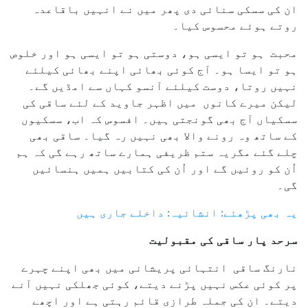
ان کی سسکی سنائی دی پھر میں نے انہیں باقاعدہ
روتے ہوئے محسوس کیا۔
محبت ہو تو ایسی ہو، دوستی ہو تو ایسی ہو اور خلوص
ہو تو ایسا ہو۔ آج کوئی بھائی اپنے بھائی کیلئے
نہیں روتا، دوست کیلئے آنسو کہاں سے امڈیں گے۔
لیکن میرے کانوں میں اظہر جاوید کے لئے ساقی کی
سسکیاں آج بھی گونجتی ہیں۔ افسوس کہ اب، سسکیوں
کے ساتھ وہ رونے والا بھی نہیں رہ گیا۔ ساقی بھی
چلے گئے مگریہ ستم ظریفی ہمارے ساتھ رہے گی کہ ہم
اُن کو روئیں گے اور اُن کی کتابیں ہمیں ہنسائیں
گی۔
یہ بھی پڑھئے: انشائیہ: داخلے جاری ہیں
سرحد پار ساقی کی مقبولیت
نارنگ ساقی انتہائی پریشانی میں بھی اپنے چہرے
پر کوئی عکس نہیں پڑنے دیتے، کوئی جھلکی نہیں آنے
دیتے۔ ان کی جملہ طرازی قائم رہتی ہے اور اچھے