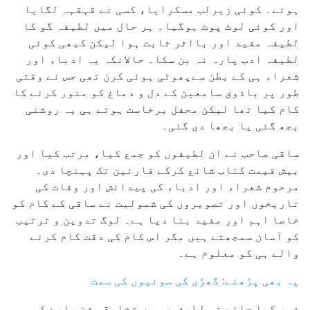
ہوئے۔ کوئی زیرلب مسکرایا، کسی نے قہقہہ لگایا
اور کوئی لوٹ پوٹ ہوگیا۔ ہر حال میں لطیفہ گو کا
لطیفہ مفید اور بااثر ثابت ہوا لیکن کبھی کوئی
لطیفہ ادب پارہ نہ بن سکا۔ حالانکہ یہ ادباء اور
شعراء ہی کے بطن سےپھوٹی ہوئی کرن تھی جس نے وقتی
طور پر باذوق سامعین کے دل و دماغ کو منور کرنے کا
کام کیا تھا لیکن محفل برخاست ہوتے ہی یہ روشنی
بجھ گئی یا بجھا دی گئی۔
ساقی صاحب نے ان لطیفوں کو جمع کیا، مرتب کیا اور
بیش قیمت کتاب شائع کرکے قارئین تک پہنچا دی۔
مرحوم شعراء اور ادباء کی پیدائش اور وفات کی
تاریخوں اور تصویروں کی شمولیت نے ساقی کے کام کو
خاصا اہم اور مفید بنا دیا ہے۔ لوگ تدوین و ترتیب
کو آسان سمجھتے ہیں مگر اس کام کی دقت کام کرنے
والے ہی کو معلوم ہے۔
یہ بھی پڑھئے: گھڑی کی سوئیوں کی سمت
غور کیا جائے تو لطیفوں میں تخلیقی فن پارے کی