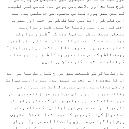
طرح فصاحت اور بلاغت بھی ہوتی ہے۔ کبھی کسی لطیفے
کے بطن میں پوری کہانی محسوس کی جاسکتی ہے۔ بعض
اہل قلم کی رائے میں لطائف کو مزاحیہ اور طنزیہ
ادب کے زمرہ میں رکھنا چاہئے۔ طنز و مزاح سے
متعلق یوسف ناظم نے کہا تھا کہ ’’طنز و مزاح کو
دوسرے درجے کا ادب اس لئے بتایا جاتا ہے کہ ابھی
تک اردو میں پہلے درجہ کا ادب لکھا ہی نہیں گیا۔‘‘
یوسف ناظم کے اس جملے میں بلا کا طنز ہے اور جملے
کی فصاحت سے تو انکار ممکن ہی نہیں۔
نارنگ ساقی کی طبیعت میں مزاح کہاں تک بسا ہوا ہے
اس کا مجھے ذاتی تجربہ نہیں ہے۔ میری ان سے بس ایک
دن کی ملاقات ہے۔ دلی میں صرف ایک دن میں ان کی
رفاقت میں رہا ہوں۔ اس دن شبیر فراز فتحپوری بھی
میرے ساتھ تھے۔ ہم دونوں جب ان کے دفتر پہنچے تو
انہوں نے بے حد خلوص اور اپنائیت کے ساتھ ہمارا
استقبال کیا۔ گرمیوں کا موسم تھا۔ ٹھنڈا مشروب
پیش کیا گیا جس سے بڑی راحت کا احساس ہوا۔ یہاں
کوئی جام و مینا کا تصور نہیں تھا جس کیلئے ساقی