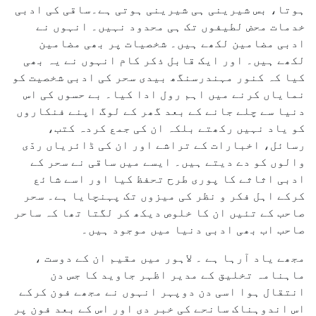
ہوتا، بس شیرینی ہی شیرینی ہوتی ہے۔ساقی کی ادبی
خدمات محض لطیفوں تک ہی محدود نہیں۔ انہوں نے
ادبی مضامین لکھے ہیں۔ شخصیات پر بھی مضامین
لکھے ہیں۔ اور ایک قابل ذکر کام انہوں نے یہ بھی
کیا کہ کنور مہندرسنگھ بیدی سحر کی ادبی شخصیت کو
نمایاں کرنے میں اہم رول ادا کیا۔ بے حسوں کی اس
دنیا سے چلے جانے کے بعد گھر کے لوگ اپنے فنکاروں
کو یاد نہیں رکھتے بلکہ ان کی جمع کردہ کتب،
رسائل، اخبارات کے تراشے اور ان کی ڈائریاں ردّی
والوں کو دے دیتے ہیں۔ ایسے میں ساقی نے سحر کے
ادبی اثاثے کا پوری طرح تحفظ کیا اور اسے شائع
کرکے اہل فکر و نظر کی میزوں تک پہنچایا ہے۔ سحر
صاحب کے تئیں ان کا خلوص دیکھ کر لگتا تھا کہ ساحر
صاحب اب بھی ادبی دنیا میں موجود ہیں۔
مجھے یاد آرہا ہے ۔ لاہور میں مقیم ان کے دوست ،
ماہنامہ تخلیق کے مدیر اظہر جاوید کا جس دن
انتقال ہوا اسی دن دوپہر انہوں نے مجھے فون کرکے
اس اندوہناک سانحے کی خبر دی اور اس کے بعد فون پر