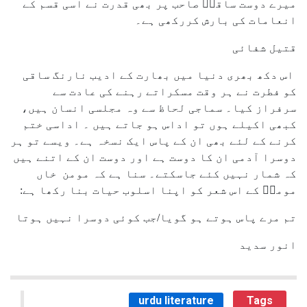
میرے دوست ساقیؔ صاحب پر بھی قدرت نے اسی قسم کے
انعامات کی بارش کررکھی ہے۔
قتیل شفائی
اس دکھ بھری دنیا میں بھارت کے ادیب نارنگ ساقی
کو فطرت نے ہر وقت مسکراتے رہنے کی عادت سے
سرفراز کیا۔ سماجی لحاظ سے وہ مجلسی انسان ہیں،
کبھی اکیلے ہوں تو اداس ہو جاتے ہیں ۔ اداسی ختم
کرنے کے لئے بھی ان کے پاس ایک نسخہ ہے۔ ویسے تو ہر
دوسرا آدمی ان کا دوست ہے اور دوست ان کے اتنے ہیں
کہ شمار نہیں کئے جاسکتے۔ سنا ہے کہ مومن خاں
مومنؔ کے اس شعر کو اپنا اسلوب حیات بنا رکھا ہے:
تم مرے پاس ہوتے ہو گویا/جب کوئی دوسرا نہیں ہوتا
انور سدید
urdu literature
Tags