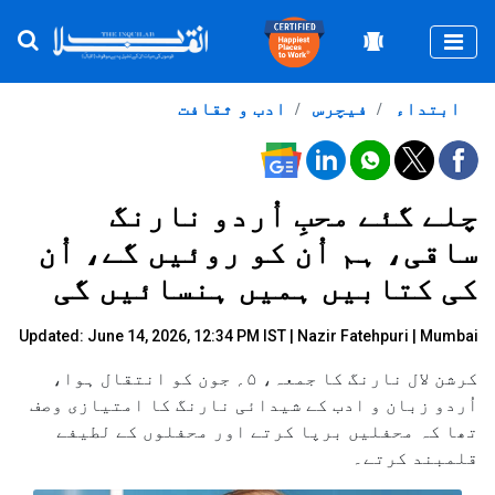
Togg
ابتداء
فیچرس
ادب و ثقافت
چلے گئے محبِ اُردو نارنگ
ساقی، ہم اُن کو روئیں گے، اُن
کی کتابیں ہمیں ہنسائیں گی
Updated: June 14, 2026, 12:34 PM IST |
Nazir Fatehpuri | Mumbai
کرشن لال نارنگ کا جمعہ، ۵؍ جون کو انتقال ہوا،
اُردو زبان و ادب کے شیدائی نارنگ کا امتیازی وصف
تھا کہ محفلیں برپا کرتے اور محفلوں کے لطیفے
قلمبند کرتے۔