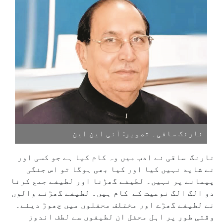
نارنگ ساقی۔ تصویر: آئی این این
نارنگ ساقی نے ادب میں وہ کام کیا ہے جو کسی اور
نے شاید نہیں کیا اور کیا بھی ہوگا تو اس جنگی
پیمانے پر نہیں۔ لطیفے گھڑنا اور لطیفے جمع کرنا
دو الگ الگ نوعیت کے کام ہیں۔ لطیفے گھڑنے والوں
نے لطیفے گھڑے اور مختلف محفلوں میں چھوڑ دیئے۔
وقتی طور پر اہل محفل ان لطیفوں سے لطف اندوز