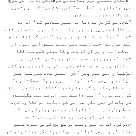
الامکان سنسنی خیز بنانے کی کوشش کی تاکہ امّی سوچ
میں پڑجائیں۔ ’’مطلب....‘‘ امّی کشن سیٹ کر رہی تھیں۔
مصروف کے درمیان بولیں۔
’’کچھ تو گڑبڑ ہے دیا تم نہیں سمجھو گے!‘‘ اس نے
بالکل اے سی پی پردیومن کے انداز میں ہاتھ لہرائے
تھے۔ ’’کیا بک بک کئے جا رہی ہو۔‘‘ امی کو اپنے کام
میں یوں مداخلت ویسے بھی پسند نہیں آتی تھی۔ اور
اس کے انداز پر ان کا دماغ کا میٹر گھومنے لگا
تھا۔ ’’سوچیں ذرا.... خاندان میں تایا تائی کی
بیٹیاں ہیں۔ چاچا چاچی کی بیٹی ہے اور دوسری کئی
لڑکیا ں بھی ہیں پھر آخر انہیں مجھ میں کیا نظر
آیا جو وہ یوں رشتہ کرنے آ رہی ہیں؟ ہوسکتا ہے کہ
وہ پرانی دشمنی کی کوئی کسر نکالنے کیلئے یہ رشتہ
کر رہی ہوں۔‘‘ اپنی دانست میں اس نے بہت عقلمندی
کی بات کی تھی مگر جب امی کو دیکھا تو لگا وہ کچھ
غلط بول گئی ہے۔ ’’تایا کی دونوں بیٹیاں جیا کے
بیٹے سے کافی بڑی ہیں اور چچا کی بیٹی کافی
چھوٹی۔ اب تم میں ویسے تو سچ مچ کوئی ہیرے نہیں
جڑے مگر وہ بھی کیا کرے اس کے بیٹے کی جوڑ کی تو تم