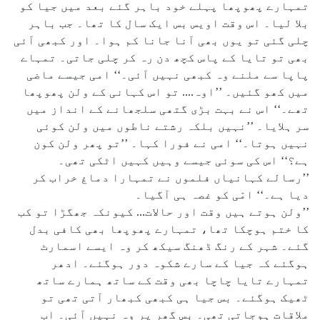
تمہارے پھوپھا پہلے خود باہر گئے بعد میں جیا کو
بلا لیا۔ اس وقت اویس بس ایک سال کا تھا۔ جب باہر
چلی گئی تو یوں بھی آنا جانا کم ہوا۔ اور کبھی آئی
بھی تو تایا کے پاس کچھ دن رہ کر چلی جاتی۔ تمہاے
پاپا سے ملنے وہ کبھی نہیں آئی۔‘‘ امی جیسے ماضی
میں کھو گئیں۔ ’’اوہ.... تو اس کہانی کے ولن پھوپھا
تھے۔‘‘ اس نے بہت بڑی گتھی سلجھانے کے انداز میں
سر ہلایا۔ ’’نہیں بلکہ رشتے ناطوں میں ولن کوئی
نہیں ہوتا۔‘‘ امی نے فورا کہا۔ ’’تو پھر ولن کون
ہے؟‘‘ اس کی سوئی جیسے وہیں کہیں اٹکی تھی۔
’’رسالے کہانیاں فلموں نے تمہارا دماغ خراب کر
دیا ہے۔‘‘ امّی کو غصہ ہی آگیا۔
’’ولن ہوتے ہیں وقت اور حالات... کیونکہ جھگڑا تو کب
کا ختم ہوچکا تھا، تمہارے پھوپھا بھی کافی بدل
گئے۔ شہر کے رنگ ڈھنگ سیکھ کر وہ ایسے اسمارٹ
ہوگئے کہ جیا کے سارے شکوہ دور ہوگئے۔ ادھر
تمہارے تایا چاچا بھی وقت کے ساتھ ہمارے ساتھ
ٹھیک ہوگئے۔ بس جیا ہی کبھی کبھار آتی تھی تو
ملاقات ہوجاتی تھی۔ بس گھر پر وہ نہیں آئی۔ اب