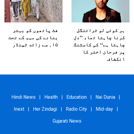
ہر کوئی لو ٹرائنگل
فٹ پاتھوں کو بہتر
کرنا چاہتا تھا، ’’دل
بنانے کی مہم کے تحت
چاہتا ہے‘‘ کی کاسٹنگ
۱۵؍ سے زائد ٹینڈر
پر فرحان اختر کا
انکشاف
Hindi News
|
Health
|
Education
|
Nai Dunia
|
Inext
|
Her Zindagi
|
Radio City
|
Mid-day
|
Gujarati News