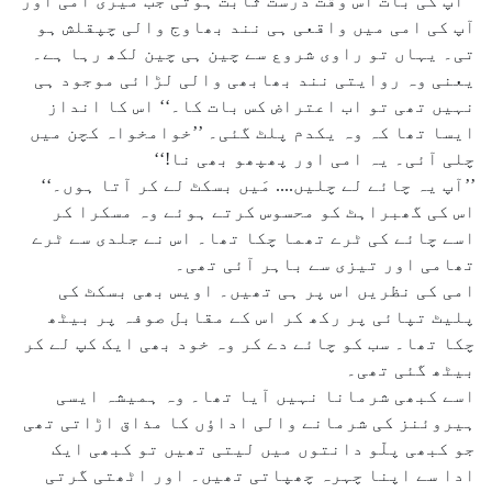
’’آپ کی بات اس وقت درست ثابت ہوتی جب میری امی اور
آپ کی امی میں واقعی ہی نند بھاوج والی چپقلش ہو
تی۔ یہاں تو راوی شروع سے چین ہی چین لکھ رہا ہے۔
یعنی وہ روایتی نند بھابھی والی لڑائی موجود ہی
نہیں تھی تو اب اعتراض کس بات کا۔‘‘ اس کا انداز
ایسا تھا کہ وہ یکدم پلٹ گئی۔ ’’خوامخواہ کچن میں
چلی آئی۔ یہ امی اور پھپھو بھی نا!‘‘
’’آپ یہ چائے لے چلیں.... مَیں بسکٹ لے کر آتا ہوں۔‘‘
اس کی گھبراہٹ کو محسوس کرتے ہوئے وہ مسکرا کر
اسے چائے کی ٹرے تھما چکا تھا۔ اس نے جلدی سے ٹرے
تھامی اور تیزی سے باہر آئی تھی۔
امی کی نظریں اس پر ہی تھیں۔ اویس بھی بسکٹ کی
پلیٹ تپائی پر رکھ کر اس کے مقابل صوفہ پر بیٹھ
چکا تھا۔ سب کو چائے دے کر وہ خود بھی ایک کپ لے کر
بیٹھ گئی تھی۔
اسے کبھی شرمانا نہیں آیا تھا۔ وہ ہمیشہ ایسی
ہیروئنز کی شرمانے والی اداؤں کا مذاق اڑاتی تھی
جو کبھی پلّو دانتوں میں لیتی تھیں تو کبھی ایک
ادا سے اپنا چہرہ چھپاتی تھیں۔ اور اٹھتی گرتی