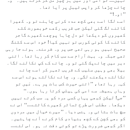
نہیں.... تو امی اور مَیں ہر چیز مل کر کرتے ہیں۔‘‘ وہ
چائے چڑھا کر واپس ٹیبل پر آیا تھا۔
’’اوہ!‘‘
اسے لگا اسے بھی کچھ مدد کرنی چاہئے تو وہ کھیرا
کاٹنے لگ گئی لیکن جب قریب رکھے خوبصورت کٹے
کھیروں کو دیکھا تو دل چاہا پوچھے کھیرے گاجر
کاٹنے کا کوئی کورس تو نہیں کیا! خود اس سے کٹنگ
صحیح نہیں ہو رہی تھی جس پر وہ شرمندہ ہوئے جا رہی
تھی جبکہ وہ بہت آرام سے سب کام کر رہا تھا۔ اتنی
دیر میں چائےپک گئی تو وہ چائے کے کپ نکالنے لگا۔
بیلا بھی وہیں سلیب کے قریب ٹھہر کر اسے چائے
نکالتے دیکھنے لگی۔ وہ چائے نکالتے ہوئے اس سے
کہہ رہا تھا، ’’اتنی حیرت کس بات پر ہے۔ مَیں تو
وہاں ہمیشہ سے امی کی ہیلپ کرتا رہا ہوں۔‘‘
’’جی! لیکن کبھی یہاں کسی مرد کو یہ سب کرتے نہیں
دیکھا۔ مطلب اس طرح ٹماٹر کھیرے کاٹتے....‘‘ اس نے
سچ بات بتائی وہ ہنس دیا۔ ’’میرے خیال میں مردوں
کو بھی کچن کے کچھ بنیادی کام کرنے آنے چاہئیں۔
اگر کبھی ضرورت پڑے تو کوئی دقت نہ ہو۔ اس لئے....