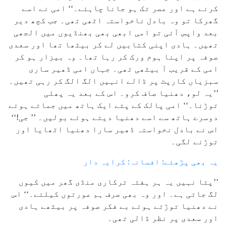
کرنے ہے اور عصر تک ہو جانا چاہئے۔‘‘ امی نے اسے
گھرکا تو وہ بادل ناخواستہ اٹھی تھی۔ جب کچھ دیر
بعد واپس آئی تو امی ابھی بھی بھنڈیوں میں الجھی
تھیں۔ ہادی اپنی کتابیں لے کر بیٹھا تھا اور سعدی
صوفہ پر اپنا ہوم ورک کر رہا تھا۔ وہ بیزار ہو کر
امی کے قریب آ بیٹھی تھی۔ جہاں امی ڈھیر ساری
سبزیاں کارپٹ پر ڈالے انہیں الگ الگ کر رہی تھیں۔
’’یہ لو، دھنیا صاف کرو۔ اس کے بعد یہ پھلی
توڑنا۔‘‘ امی پالک کے پتے ایک ہاتھ میں جماتے ہوئے
دوسرے ہاتھ سے اسے دھنیا دیتے ہوئے بولیں۔ ’’ جی!‘‘
اس نے بادل نخواستہ ڈھیر سارا دھنیا اٹھایا اور
توڑنے لگی۔
یہ بھی پڑھئے: افسانہ: کرایہ دار
’’پتا نہیں یہ ہر ہفتہ ترکاری منڈی گھر میں کیوں
لگ جاتی ہے۔ اور وہ بھی صرف ہم عورتوں کیلئے۔‘‘ اس
نے دھنیا توڑتے ہوئے بے فکر صوفہ پر بیٹھے ہادی
اور سعدی پر نظر ڈالی تھی۔