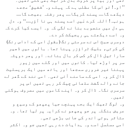
تھی اور بیڈ پر کروٹ بدل کر لیٹ بھی گئی تھیں۔
’’اوہ! تو اس کا مطلب ہے کہ پہلے وہ ’شفیق‘ مجھے
دیکھے گا.... پسند کریگا.... پھر رشتہ بھیجے گا....
ہونہہ! اللہ کرے مَیں اسے پسند ہی نا آؤں....‘‘ وہ دل
ہی دل میں منصوبے بنا نے لگی کہ وہ ایسے کیا کرے کہ
وہ اسے دیکھتے ہی ریجیکٹ کر دے۔
دوسری صبح اس نے سرمئی رنگ (بقول امی کے اداس رنگ)
کی کرتی، بلیک ٹراؤزر پہنا تھا۔ بالوں میں ڈھیر
سارا تیل ڈال کر کس کر بال بنائے۔ اور پھر دوپٹہ
سر پر اوڑھ لیا۔ کانوں میں اور گلے میں زیور
پہننا غیر ضروری سمجھا اور ہاتھ میں ایک بریسلیٹ
ڈال کر وہ امی کے سامنے آئی تھی۔ امی نند کے گھر لے
جانے والے گفٹ مٹھائی چیک کر رہی تھیں اس پر
سرسری نگاہ ڈال کر وہ اپنے کاموں میں مصروف ہوگئی
تھیں۔
وہ لوگ ٹھیک ایک بجے پہنچے جیا پھپھو کے وسیع و
عریض بنگلہ پر جو پھپھو نے کرایہ پر لیا تھا۔ وہ
متاثر ہوتی اندر کی جانب بڑھی تھی۔
امی مسلسل اسے وہ ہدایات دے رہی تھیں جو وہ اکثر