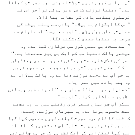
’’یہ ہادی کیوں نہیں توڑتا سبزی۔ وہ بھی تو کھاتا
ہے۔‘‘ دھنیا توڑتے کافی دیر ہوئی تو آخر اس نے
پُرسکوں بیٹھے ہادی کو نشانہ بنا ڈالا۔
’’اس کا ایگزام ہے بیلا۔‘‘ ہادی سے پہلے بیٹے کی
حمایتی ماں بول پڑی۔ ’’اور سعدی....‘‘ اسے آرام سے
صوفہ پر بیٹھا سعدی کھٹکنے لگا۔
’’اسے سمجھ ہی نہیں کون سی ترکاری کیا ہے۔ وہ
میتھی پالک دھنیا سب کو ایک ہی چیز سمجھتا ہے۔‘‘
امی کی تلاش شاید ختم ہوگئی تھی وہ ساری بھنڈیاں
الگ کر چکی تھیں۔ ’’تو وہ تو مجھے بھی سمجھ نہیں۔
یہ جو آپ نے مجھے توڑنے دیا ہے وہ پالک ہے؟ اس نے
وہ پتہ ہاتھ میں لہرایا۔
’’دھنیا ہے وہ۔ پالک وہاں ہے۔‘‘ امی نے قہر برساتی
نظروں سے اشارہ کیا۔ ’’اوہ....‘‘
لیکن آپ جو یہاں صنفی فرق رکھتی ہیں نا وہ مجھے
بہت محسوس ہوتا ہے۔ یہ سبزیاں توڑنے، چننے،
کاٹنے کا کام صرف عورت کیلئے کیوں مخصوص کیا گیا
ہے۔ یہ کوئی نہیں بتاتا۔‘‘ اس نے تقریر کے انداز
میں کہا لیکن امی کی ایک نظر ہی کافی ہو جاتی تھی