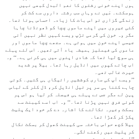
ہوں اپنے خونی رشتوں کا نعم البدل کبھی نہیں
ہوسکتے۔ مَیں نے وہاں سب رشتہ داروں سے کٹ کر
زندگی گزاری تو اس بات کا زیادہ احساس ہوتا تھا۔
کئی غیروں میں اپنے ماموں چچا کو ڈھونڈنا چاہا
مگر وہ خون کی گرمی تڑپ ویسے کہیں نظر نہیں آئی
جیسی اپنے خون میں ہوتی ہے۔ مجھے چچا ماموں اور
ماموں کی فیملیز ہمیشہ یاد آتی تھیں۔ اس لئے پہلے
ہی سوچ لیا تھا کہ شادی اپنوں میں ہی کرنی ہے۔‘‘ وہ
اب چائے کپوں میں انڈیل رہا تھا۔ بیلا پر شدید
حیرت غالب تھی۔
’’ویسے آپ کی ساری کوششیں رائیگاں ہی گئیں۔ کوئی
چاہے کتنا ہی سر پر تیل انڈیل کر، ڈل کلر کے لباس
پہن لے مگر جس نے پہلے ہی فیصلہ کر لیا ہو اس پر
کوئی فرق نہیں پڑنا تھا۔‘‘ وہ اب اسے کیبنٹ سے
بسکٹ وغیرہ نکالنے کا اشارہ دے کر خود ایک پلیٹ
پکڑ کر کھڑا تھا۔
بیلا کچھ حواس باختہ سی کیبنٹ کھول کر بسکٹ نکال
کر پلیٹ میں رکھنے لگی۔