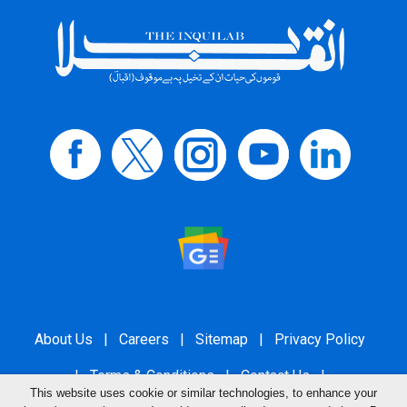
About Us
|
Careers
|
Sitemap
|
Privacy Policy
|
Terms & Conditions
|
Contact Us
|
This website uses cookie or similar technologies, to enhance your