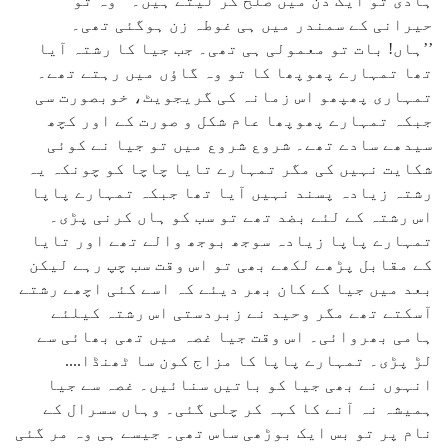
ہادی تو ایک دن میں صلح کر لیتے ہیں۔‘‘ وہ تو
حیرانی کے سمندر میں ہی غوطہ زن ہوگئی تھی۔
’’ہاں! بات تو معمولی ہی تھی۔ جب جیا کا رشتہ آیا
تھا تمہارے پھوپھا کا تو وہ گاؤں میں رہتے تھے۔
تمہاری پھپھو اس زمانہ کی گریجویٹ، خوبصورت سی
جبکہ تمہارے پھوپھا عام شکل و صورت کے اور کچھ
سیدھے سادے تھے۔ شروع شروع میں تو جیا نے کوئی
شکایت نہیں کی مگر تمہارے تایا چاچا کو چونکہ یہ
رشتہ زیادہ پسند نہیں آیا تھا جبکہ تمہارے پاپا
اس رشتہ کے لئے بضد تھے تو سب کو ہاں کرنی پڑی۔
تمہارے پاپا زیادہ سوجھ بوجھ والے تھے اور تایا
کے مقابل پڑھے لکھے بھی تو اس وقت سب چپ رہے لیکن
بعد میں جیا کے کان بھر دیئے کہ اسے کئی اچھے رشتے
آسکتے تھے مگر وحید نے زبردستی اس رشتہ کیلئے
ہامی بھروائی۔ اس وقت جیا غصہ میں تھی بھائی سے
لڑ پڑی۔ تمہارے پاپا کا مزاج کون سا ٹھنڈا....
انہوں نے بھی جیا کو باتیں سنائیں۔ غصہ سے جیا
ہمیشہ نہ آنے کا کہہ کر چلی گئی۔ وہاں سسرال کے
نام پر تو بس ایک بوڑھی ساس تھی۔ جیسے ہی وہ مر گئی