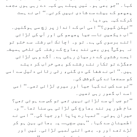
کہا۔ ’’جو بھی ہو۔ مَیں پہلے ہی کہہ دے رہی ہوں مجھے
پھپھو کے بیٹے سے شادی نہیں کرنی۔‘‘ اس نے ہمت
کرکے کہہ ہی دیا۔
’’لیکن کیوں؟‘‘ امی اس کے انداز پر زچ سی ہوگئیں۔
’’اب دیکھیں نا.... جیا پھپھو کی اور آپ کی لڑائی
اتنے برسوں کی ہے۔ تو وہ اچانک اس رشتہ سے ختم تو
نہ ہوگی! یوں بھی نند بھاوج کے رشتہ کی تلخی ہمیشہ
ایسے رشتوں کے درمیان رہتی ہے۔ آگے وہی لڑائی
جھگڑے تو تکار نئے رشتے کو بھی خراب کر دیتے
ہیں۔‘‘ اس نے شفا کی دی گئی، رٹی رٹائی دلیل سے امی
کو سمجھانے کی کوشش کی۔
’’تم سے کس نے کہا جیا اور میری لڑائی تھی۔‘‘ امی
اسے اب گھور رہی تھیں۔
’’تو جب آپ سے لڑائی نہیں تھی تو کس سے ہوئی تھی؟
عام طور پر نند بھاوج کی لڑائی ہی سنا تھا۔‘‘ وہ
حیران ہوئی۔ ’’تمہارے پاپا اور جیا کی۔‘‘ امی نے
اطمینان سے کہا۔ ’’ہیں سچی.... یہ بھائی بہن ہو کر
لڑے تھے اور وہ بھی اتنی لمبی لڑائی۔ مَیں اور