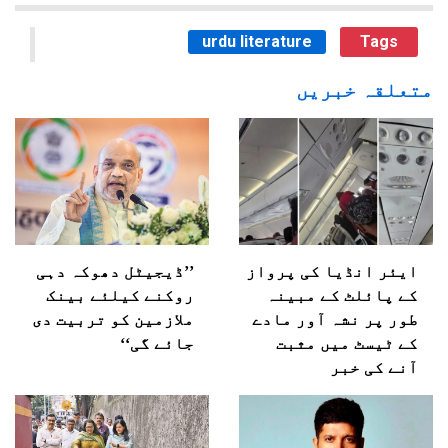
urdu literature
Tags
متعلقہ خبریں
ایئر انڈیا کی پرواز
’’ڈیجیٹل دھوکہ دہی
کے پائلٹ کے مبینہ
روکنے کیلئے بینک
طور پر نشہ آور مادے
ملازمین کو تربیت دی
کے ٹیسٹ میں مثبت
جائے گی‘‘
آنے کی خبر