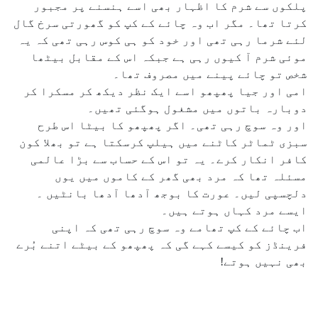
پلکوں سے شرم کا اظہار بھی اسے ہنسنے پر مجبور
کرتا تھا۔ مگر اب وہ چائے کے کپ کو گھورتی سرخ گال
لئے شرما رہی تھی اور خود کو ہی کوس رہی تھی کہ یہ
موئی شرم آ کیوں رہی ہے جبکہ اس کے مقابل بیٹھا
شخص تو چائے پینے میں مصروف تھا۔
امی اور جیا پھپھو اسے ایک نظر دیکھ کر مسکرا کر
دوبارہ باتوں میں مشغول ہوگئی تھیں۔
اور وہ سوچ رہی تھی۔ اگر پھپھو کا بیٹا اس طرح
سبزی ٹماٹر کاٹنے میں ہیلپ کرسکتا ہے تو بھلا کون
کافر انکار کرے۔ یہ تو اس کے حساب سے بڑا عالمی
مسئلہ تھا کہ مرد بھی گھر کے کاموں میں یوں
دلچسپی لیں۔ عورت کا بوجھ آدھا آدھا بانٹیں ۔
ایسے مرد کہاں ہوتے ہیں۔
اب چائے کے کپ تھامے وہ سوچ رہی تھی کہ اپنی
فرینڈز کو کیسے کہے گی کہ پھپھو کے بیٹے اتنے بُرے
بھی نہیں ہوتے!