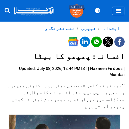
Togg
ابتداء
فیچرس
نئے نثرنگار
افسانہ: پھپھو کا بیٹا
Updated: July 08, 2026, 12:44 PM IST |
Nazneen Firdous |
Mumbai
’’بیلا تم تو کافی قسمت کی دھنی ہو۔ اکلوتی پھپھو۔
وہ بھی پردیس میں.... نہ آنے جانے کا سوال نہ
جھگڑا.... میرے یہاں تو ہر دوسرے دن کوئی نہ کوئی
پھپھو آجاتی ہیں۔