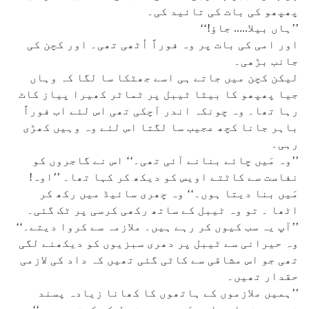
پھپھو کی بات کی تائید کی۔
’’ہاں بیلا..... جاؤ!‘‘
اور امی کی بات پر وہ فوراً اُٹھی تھی۔ اور کچن کی
جانب بڑھی۔
لیکن کچن میں جاتے ہی اسے جھٹکا سا لگا کہ وہاں
جیا پھپھو کا بیٹا ٹیبل پر ٹماٹر کھیرا پیاز کاٹ
رہا تھا۔ وہ چونکہ اندر آچکی تھی اس لئے اب فوراً
باہر جانا کچھ عجیب سا لگتا اس لئے وہ وہیں کھڑی
رہی۔
’’وہ مَیں چائے بنانے آئی تھی۔‘‘ اس نے گاجروں کو
نفاست سے کاٹتے اویس کو دیکھ کر کہا تھا۔ ’’اوہ!
مَیں بنا دیتا ہوں۔‘‘ وہ چھری سائیڈ میں رکھ کر
اٹھا ۔ تو وہ ٹیبل کے ساتھ رکھی کرسی پر ٹک گئی۔
’’آپ یہ سب کیوں کر رہے ہیں۔ ملازمہ سے کروا دیتے۔‘‘
وہ حیرانی سے ٹیبل پر دھری سبزیوں کو دیکھنے لگی
تھی جو اس مشاقی سے کاٹی گئی تھیں کہ داد کی لازمی
حقدار تھیں۔
’’ہمیں ملازموں کے ہاتھوں کا کھانا زیادہ پسند