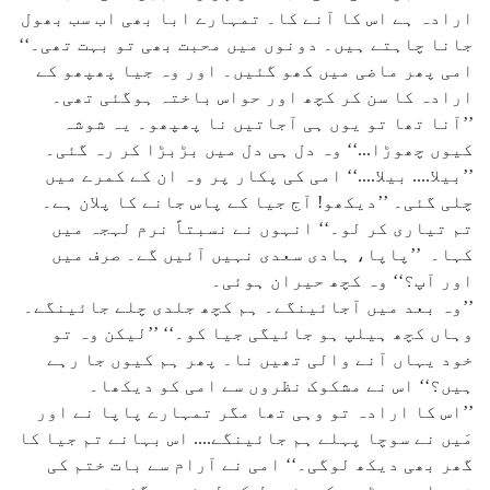
ارادہ ہے اس کا آنے کا۔ تمہارے ابا بھی اب سب بھول
جانا چاہتے ہیں۔ دونوں میں محبت بھی تو بہت تھی۔‘‘
امی پھر ماضی میں کھو گئیں۔ اور وہ جیا پھپھو کے
ارادہ کا سن کر کچھ اور حواس باختہ ہوگئی تھی۔
’’آنا تھا تو یوں ہی آجاتیں نا پھپھو۔ یہ شوشہ
کیوں چھوڑا...‘‘ وہ دل ہی دل میں بڑبڑا کر رہ گئی۔
’’بیلا.... بیلا....‘‘ امی کی پکار پر وہ ان کے کمرے میں
چلی گئی۔ ’’دیکھو! آج جیا کے پاس جانے کا پلان ہے۔
تم تیاری کر لو۔‘‘ انہوں نے نسبتاً نرم لہجہ میں
کہا۔ ’’پاپا، ہادی سعدی نہیں آئیں گے۔ صرف میں
اور آپ؟‘‘ وہ کچھ حیران ہوئی۔
’’وہ بعد میں آجائینگے۔ ہم کچھ جلدی چلے جائینگے۔
وہاں کچھ ہیلپ ہو جائیگی جیا کو۔‘‘ ’’لیکن وہ تو
خود یہاں آنے والی تھیں نا۔ پھر ہم کیوں جا رہے
ہیں؟‘‘ اس نے مشکوک نظروں سے امی کو دیکھا۔
’’اس کا ارادہ تو وہی تھا مگر تمہارے پاپا نے اور
مَیں نے سوچا پہلے ہم جائینگے.... اس بہانے تم جیا کا
گھر بھی دیکھ لوگی۔‘‘ امی نے آرام سے بات ختم کی