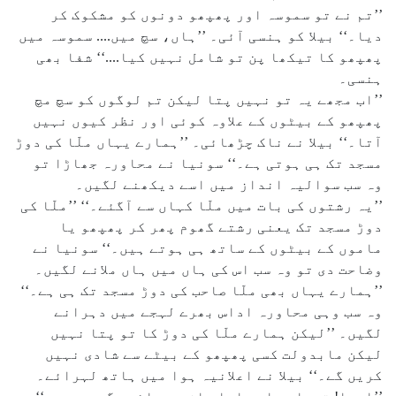
’’تم نے تو سموسہ اور پھپھو دونوں کو مشکوک کر
دیا۔‘‘ بیلا کو ہنسی آئی۔ ’’ہاں، سچ میں.... سموسہ میں
پھپھو کا تیکھا پن تو شامل نہیں کیا....‘‘ شفا بھی
ہنسی۔
’’اب مجھے یہ تو نہیں پتا لیکن تم لوگوں کو سچ مچ
پھپھو کے بیٹوں کے علاوہ کوئی اور نظر کیوں نہیں
آتا۔‘‘ بیلا نے ناک چڑھائی۔ ’’ہمارے یہاں ملّا کی دوڑ
مسجد تک ہی ہوتی ہے۔‘‘ سونیا نے محاورہ جھاڑا تو
وہ سب سوالیہ انداز میں اسے دیکھنے لگیں۔
’’یہ رشتوں کی بات میں ملّا کہاں سے آگئے۔‘‘ ’’ملّا کی
دوڑ مسجد تک یعنی رشتے گھوم پھر کر پھپھو یا
ماموں کے بیٹوں کے ساتھ ہی ہوتے ہیں۔‘‘ سونیا نے
وضاحت دی تو وہ سب اس کی ہاں میں ہاں ملانے لگیں۔
’’ہمارے یہاں بھی ملّا صاحب کی دوڑ مسجد تک ہی ہے۔‘‘
وہ سب وہی محاورہ اداس بھرے لہجے میں دہرانے
لگیں۔ ’’لیکن ہمارے ملّا کی دوڑ کا تو پتا نہیں
لیکن مابدولت کسی پھپھو کے بیٹے سے شادی نہیں
کریں گے۔‘‘ بیلا نے اعلانیہ ہوا میں ہاتھ لہرائے۔