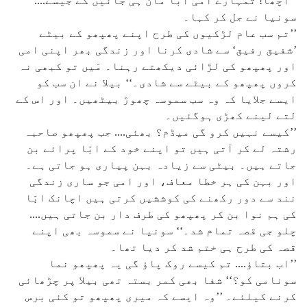
’’اچھا! تمہارے امی ابا مان ہی جائیں گے جیسے....‘‘
سونیا نے جل کر کہا۔
’’تم سب عام لڑکیوں کی طرح اپنے پھپھو کے بیٹے
’شفیق رفیق‘ سے شادی کرنا اور زندگی بھر اپنی امی
اور پھپھو کی لڑائی دیکھتے رہنا۔ مَیں تو کبھی نہ
کروں پھپھو کے بیٹے سے شادی۔‘‘ بیلا نے ان سب کو
ایسے جلایا کہ وہ سب سموسہ چھوڑ بیٹھیں۔ اور اس کے
لتے لینے کھڑی ہوگئیں۔
’’کیسے نہیں کرو گی میڈم؟ بھئی.... جب پھپھو صاحبہ
رشتہ لے کر آتی ہیں تو اپنے خود کے ابّا پرائے بن
جاتے ہیں۔ بیٹی سے زیادہ بہن پیاری ہو جاتی ہے۔
اور بہن کی ہر خطا معاف، اور امی جو ساری زندگی
نند سے دور رکھنے کی کوششیں کرتی ہیں اچانک ابّا
کی ہم نوا بن کر پھپھو کی طرف دار بن جاتی ہیں....
چلو جی قصہ تمام شد۔‘‘ سونیا نے سموسہ بھی اپنے
قصہ کی طرح ہی ختم شد کر دیا تھا۔
’’اب بتاؤ.... تم کیسے روک پاؤ گی یہ پھپھو نما
سونامی کو؟‘‘ شفا بھی کمر بستہ تھی بیلا پر چڑھائی
کرنے کیلئے۔ ’’وہ ایسے کہ میری پھپھو تو کئی برس