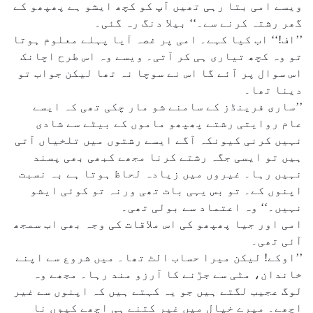
ویسے امی بتا رہی تھیں آپ کو کچھ ایشو ہے پھپھو کے
گھر رشتہ کرنے سے۔‘‘ بیلا دنگ رہ گئی۔
’’اف!‘‘ اب کیا کہے۔ امی پر غصہ آیا پہلے معلوم ہوتا
تو وہ کچھ تیاری ہی کر آتی۔ ویسے وہ اس طرح اچانک
اس سوال پر آئے گا اس نے سوچا نہ تھا لیکن جواب تو
دینا تھا۔
’’ساری فرینڈز کے سامنے شو مار چکی تھی کہ ایسے
عام روایتی رشتے پھپھو ماموں کے بیٹے سے شادی
نہیں کرنی کیونکہ آگے ایسے رشتوں میں تلخیاں آتی
ہیں تو ایسی جگہ رشتے کرنا مجھے کبھی بھی پسند
نہیں رہا۔ غیروں میں زیادہ لحاظ ہوتا ہے بہ نسبت
اپنوں کے۔ تو بس یہی بات تھی ورنہ تو کوئی ایشو
نہیں۔‘‘ وہ اعتماد سے بولی تھی۔
امی اور جیا پھپھو کی اس ملاقات کی وجہ بھی اب سمجھ
آئی تھی۔
’’اوکے! لیکن میرا حساب الٹ تھا۔ میں شروع سے اپنے
خاندان، مٹی سے جڑنے کا آرزو مند رہا۔ مجھے وہ
لوگ عجیب لگتے ہیں جو یہ کہتے ہیں کہ اپنوں سے غیر
اچھے۔ میرے خیال میں غیر کتنے ہی اچھے کیوں نا