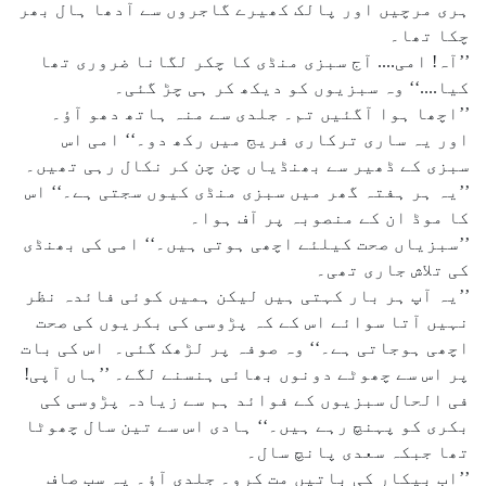
ہری مرچیں اور پالک کھیرے گاجروں سے آدھا ہال بھر
چکا تھا۔
’’آہ! امی.... آج سبزی منڈی کا چکر لگانا ضروری تھا
کیا....‘‘ وہ سبزیوں کو دیکھ کر ہی چڑ گئی۔
’’اچھا ہوا آگئیں تم۔ جلدی سے منہ ہاتھ دھو آؤ۔
اور یہ ساری ترکاری فریج میں رکھ دو۔‘‘ امی اس
سبزی کے ڈھیر سے بھنڈیاں چن چن کر نکال رہی تھیں۔
’’یہ ہر ہفتہ گھر میں سبزی منڈی کیوں سجتی ہے۔‘‘ اس
کا موڈ ان کے منصوبہ پر آف ہوا۔
’’سبزیاں صحت کیلئے اچھی ہوتی ہیں۔‘‘ امی کی بھنڈی
کی تلاش جاری تھی۔
’’یہ آپ ہر بار کہتی ہیں لیکن ہمیں کوئی فائدہ نظر
نہیں آتا سوائے اس کے کہ پڑوسی کی بکریوں کی صحت
اچھی ہوجاتی ہے۔‘‘ وہ صوفہ پر لڑھک گئی۔ اس کی بات
پر اس سے چھوٹے دونوں بھائی ہنسنے لگے۔ ’’ہاں آپی!
فی الحال سبزیوں کے فوائد ہم سے زیادہ پڑوسی کی
بکری کو پہنچ رہے ہیں۔‘‘ ہادی اس سے تین سال چھوٹا
تھا جبکہ سعدی پانچ سال۔
’’اب بیکار کی باتیں مت کرو۔ جلدی آؤ۔ یہ سب صاف