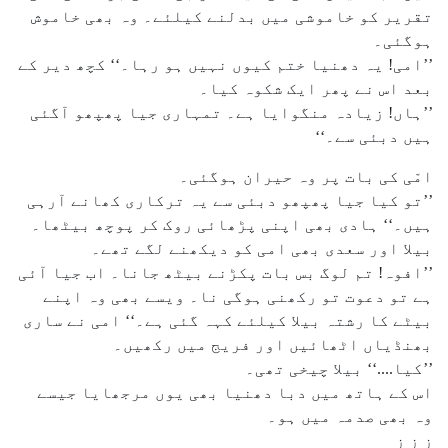
تقریر کو خاموشی میں بدلنے کیلئے۔ وہ بھی خاموش
ہوگئی۔
’’امی! یہ دھنیا ختم کیوں نہیں ہو رہا۔‘‘ کچھ دیر کے
بعد اس نے پھر ایک شکوہ کیا۔
’’ہاں! زیادہ منگوایا ہے۔ تمہاری جیا پھپھو آگئی
ہیں دبئی سے۔‘‘
امّی کی بات پر وہ حیران ہوگئی۔
’’تو کیا جیا پھپھو دبئی سے یہ ترکاری کھانے آرہی
ہیں۔‘‘ ہادی بھی اپنی پڑھائی روک کر پوچھ بیٹھا۔
بیلا اور سعدی بھی امی کو دیکھنے لگے تھے۔
’’افوہ! تم لوگ بس بات پکڑنے بیٹھ جانا۔ اب جیا آئی
ہے تو دعوت تو رکھنی ہوگی نا۔ ویسے بھی وہ اپنے
بیٹے کا رشتہ بیلا کیلئے کہہ گئی ہے۔‘‘ امی نے ساری
بھنڈیاں اٹھائیں اور فریج میں رکھیں۔
’’کیا....‘‘ بیلا چیخی تھی۔
اس کے ہاتھ میں دبا دھنیا بھی یوں مرجھایا جیسے
وہ بھی صدمہ میں ہو۔
ز ز ز