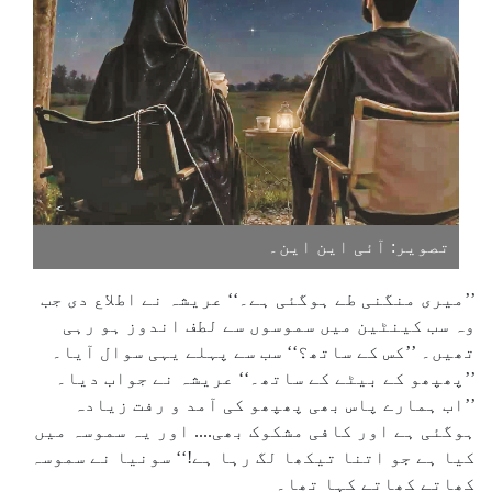
تصویر: آئی این این۔
’’میری منگنی طے ہوگئی ہے۔‘‘ عریشہ نے اطلاع دی جب
وہ سب کینٹین میں سموسوں سے لطف اندوز ہو رہی
تھیں۔ ’’کس کے ساتھ؟‘‘ سب سے پہلے یہی سوال آیا۔
’’پھپھو کے بیٹے کے ساتھ۔‘‘ عریشہ نے جواب دیا۔
’’اب ہمارے پاس بھی پھپھو کی آمد و رفت زیادہ
ہوگئی ہے اور کافی مشکوک بھی.... اور یہ سموسہ میں
کیا ہے جو اتنا تیکھا لگ رہا ہے!‘‘ سونیا نے سموسہ
کھاتے کھاتے کہا تھا۔