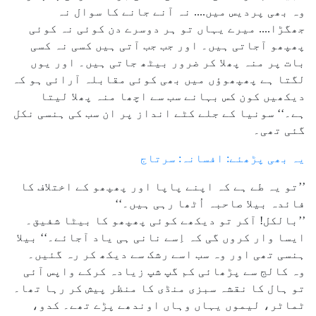
وہ بھی پردیس میں.... نہ آنے جانے کا سوال نہ
جھگڑا.... میرے یہاں تو ہر دوسرے دن کوئی نہ کوئی
پھپھو آجاتی ہیں۔ اور جب جب آتی ہیں کسی نہ کسی
بات پر منہ پھلا کر ضرور بیٹھ جاتی ہیں۔ اور یوں
لگتا ہے پھپھوؤں میں بھی کوئی مقابلہ آرائی ہو کہ
دیکھیں کون کس بہانے سب سے اچھا منہ پھلا لیتا
ہے۔‘‘ سونیا کے جلے کٹے انداز پر ان سب کی ہنسی نکل
گئی تھی۔
یہ بھی پڑھئے: افسانہ: سرتاج
’’تو یہ طے ہے کہ اپنے پاپا اور پھپھو کے اختلاف کا
فائدہ بیلا صاحبہ اُٹھا رہی ہیں۔‘‘
’’بالکل! آکر تو دیکھے کوئی پھپھو کا بیٹا شفیق۔
ایسا وار کروں گی کہ اِسے نانی ہی یاد آجائے۔‘‘ بیلا
ہنسی تھی اور وہ سب اسے رشک سے دیکھ کر رہ گئیں۔
وہ کالج سے پڑھائی کم گپ شپ زیادہ کرکے واپس آئی
تو ہال کا نقشہ سبزی منڈی کا منظر پیش کر رہا تھا۔
ٹماٹر، لیموں یہاں وہاں اوندھے پڑے تھے۔ کدو،