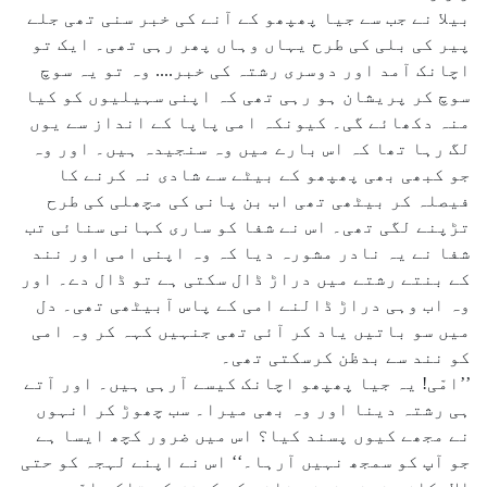
بیلا نے جب سے جیا پھپھو کے آنے کی خبر سنی تھی جلے
پیر کی بلی کی طرح یہاں وہاں پھر رہی تھی۔ ایک تو
اچانک آمد اور دوسری رشتہ کی خبر.... وہ تو یہ سوچ
سوچ کر پریشان ہو رہی تھی کہ اپنی سہیلیوں کو کیا
منہ دکھائے گی۔ کیونکہ امی پاپا کے انداز سے یوں
لگ رہا تھا کہ اس بارے میں وہ سنجیدہ ہیں۔ اور وہ
جو کبھی بھی پھپھو کے بیٹے سے شادی نہ کرنے کا
فیصلہ کر بیٹھی تھی اب بن پانی کی مچھلی کی طرح
تڑپنے لگی تھی۔ اس نے شفا کو ساری کہانی سنائی تب
شفا نے یہ نادر مشورہ دیا کہ وہ اپنی امی اور نند
کے بنتے رشتے میں دراڑ ڈال سکتی ہے تو ڈال دے۔ اور
وہ اب وہی دراڑ ڈالنے امی کے پاس آبیٹھی تھی۔ دل
میں سو باتیں یاد کر آئی تھی جنہیں کہہ کر وہ امی
کو نند سے بدظن کرسکتی تھی۔
’’امّی! یہ جیا پھپھو اچانک کیسے آرہی ہیں۔ اور آتے
ہی رشتہ دینا اور وہ بھی میرا۔ سب چھوڑ کر انہوں
نے مجھے کیوں پسند کیا؟ اس میں ضرور کچھ ایسا ہے
جو آپ کو سمجھ نہیں آرہا۔‘‘ اس نے اپنے لہجہ کو حتی