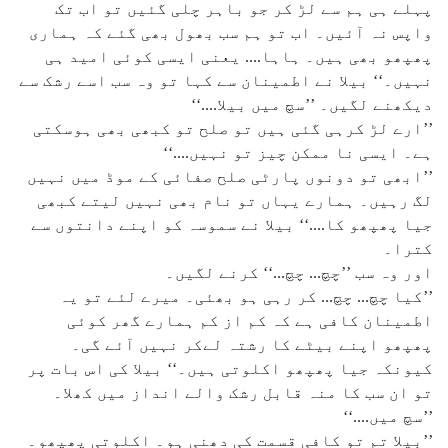
پہلے ہی ہم سے لڑ کر جو باہر چلی گئیں تو اب تک
واپس نہ آئیں۔ اب تو ہم سب بھول بھی گئے کہ ہماری
پھپھو بھی ہیں۔ ہاہا.... یعنی ایسی کوئی امید ہی
نہیں۔‘‘ بیلا نے اطمینان سے کہا تو وہ سب اسے رشک سے
دیکھنے لگیں۔ ’’سچ میں بیلا....‘‘
’’ارے لڑ کرہی گئی ہیں تو صلح تو کبھی بھی ہوسکتی
ہے۔ ایسی نا ممکن چیز تو نہیں....‘‘
’’ابھی تو دونوں پارٹی صلح صفائی کے موڈ میں نہیں
لگ رہیں۔ ہمارے یہاں تو نام بھی نہیں لیتے کبھی
جیا پھپھو کا....‘‘ بیلا نے سموسہ کو اپنے دانتوں سے
کترا۔
اور وہ سب ’’چچ... چچ...‘‘ کرنے لگیں۔
’’کیا چچ... چچ... کر رہی ہو بھئی۔ میرے لئے تو یہ
اطمینان کافی ہے کہ کم از کم ہمارے گھر کوئی
پھپھو اپنے بیٹے کا رشتہ لےکر نہیں آئے گی۔
کیونکہ جیا پھپھو اکلوتی ہیں۔‘‘ بیلا کی اس بات پر
تو ان سب کا منہ قابل رشک والے انداز میں کھلا۔
’’سچ میں....‘‘
’’بیلا تم تو کافی قسمت کی دھنی ہو۔ اکلوتی پھپھو۔