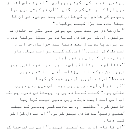
ہی تھی۔ تو وہ کیا کرتی بیچاری۔‘‘ امی نے اس انداز
میں کہا کہ وہ تپ کر رہ گئی۔ ’’آپ تو کہتی ہیں جیا
پھپھو کی شادی آپ کی شادی کے بعد ہوئی، تو ان کا
بیٹا مجھ سے بڑا کیسے ہوگیا۔‘‘
’’ہاں شادی تو بعد میں ہی ہوئی تھی مگر تم جلدی نہ
ہوئیں۔ اس کا تو شادی کے ساتھ ہی بیٹا ہوگیا تھا۔
تم پورے پانچ سال بعد دنیا میں خراماں خراماں
تشریف لائی تھیں۔‘‘ امی کے کہنے پر اسے پہلی بار
اپنی سستی کاہلی پر غصہ آیا۔
’’کتنا اچھا ہوتا اگر اس سے پہلے وہ خود آتی۔ یوں
آج یہ دن دیکھنا نہ پڑتا.... اُف یہ نا تھی میری
قسمت!‘‘ اس نے دل ہی دل میں خود کو کوسا۔
’’کہہ تو آپ ایسے رہی ہیں جیسے اس میں بھی میری
غلطی ہو۔‘‘ کہنے کے ساتھ ہی وہ پچھتائی تھی۔ چونکہ
اب امی اسے ایسے دیکھ رہی تھیں جیسے کچا چبا
جائیں گی۔ ’’مطلب.... وہ.... مجھے کسی پھپھو کے بیٹے
’شفیق رفیق‘ سے شادی نہیں کرنی۔‘‘ اس نے دل کڑا کر
کہہ دیا۔
’’اس کا نام اویس ہے ’شفیق‘ نہیں۔‘‘ امی نے لب چبا کر