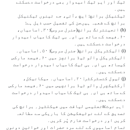
ٹیک اور ایم ٹیک امیدوار بھی درخواست دےسکتے
ہیں۔
ٹیکنیکل برانچ: ایچ ،آئی، جے تینوں ٹیکنیکل
برانچ کے شعبہ ہیںجن کی تفصیل حسب ذیل ہے:
(h) انجینئرنگ برانچ(جنرل سروس):۳۰؍اسامیاں،
۶۰؍فیصد کے ساتھ بی ای؍ بی ٹیک کامیاب امیدوار
درخواست دےسکتے ہیں۔
(i) الیکٹریکل برانچ( جنرل سروس): ۵۰؍اسامیاں۔
الیکٹریکل والو ٹیڈ برانچز میں ۶۰؍فیصد مارکس
کیساتھ بی ای؍ بی ٹیک کامیاب امیدوار درخواست
دےسکتے ہیں۔
(j) لیول کنسٹرکٹر: ۲۰؍اسامیاں۔ میکانیکل،
آرکٹیکچرل والو ٹیڈ برانچیس میں ۶۰؍فیصد مارکس
کے ساتھ بی ای؍ بی ٹیک کامیاب امیدوار درخواست
دےسکتے ہیں۔
اہم نوٹ:nتعلیمی لیاقت میں فیکلٹیز؍ برانچ کی
تصدیق کے لئے نوٹیفکیشن کا باریکی سے مطالعہ
کریں اور درخواست فارم پُر کریں۔
تمام اسامیوں کے لئے مرد حضرات اور خواتین دونوں