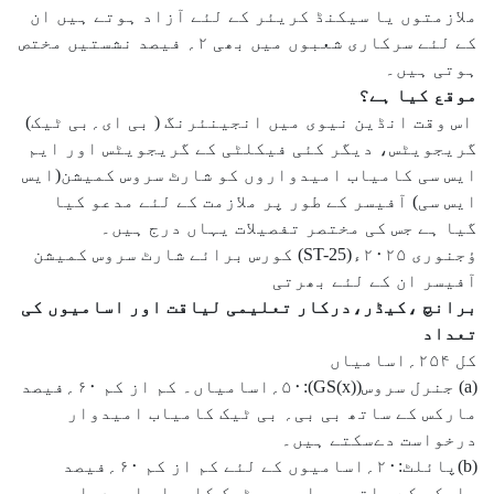
ملازمتوں یا سیکنڈ کریئر کے لئے آزاد ہوتے ہیں ان
کے لئے سرکاری شعبوں میں بھی ۲؍ فیصد نشستیں مختص
ہوتی ہیں۔
موقع کیا ہے؟
اس وقت انڈین نیوی میں انجینئرنگ ( بی ای؍بی ٹیک)
گریجویٹس، دیگر کئی فیکلٹی کے گریجویٹس اور ایم
ایس سی کامیاب امیدواروں کو شارٹ سروس کمیشن(ایس
ایس سی) آفیسر کے طور پر ملازمت کے لئے مدعو کیا
گیا ہے جس کی مختصر تفصیلات یہاں درج ہیں۔
ؤجنوری ۲۰۲۵ء(ST-25) کورس برائے شارٹ سروس کمیشن
آفیسر ان کے لئے بھرتی
برانچ ،کیڈر،درکار تعلیمی لیاقت اور اسامیوں کی
تعداد
کل ۲۵۴؍اسامیاں
(a) جنرل سروس(GS(x)):۵۰؍اسامیاں۔ کم از کم ۶۰؍فیصد
مارکس کے ساتھ بی بی؍ بی ٹیک کامیاب امیدوار
درخواست دےسکتے ہیں۔
(b)پائلٹ:۲۰؍اسامیوں کے لئے کم از کم ۶۰؍فیصد
مارکس کے ساتھ بی ای؍ بی ٹیک کامیاب امیدوار