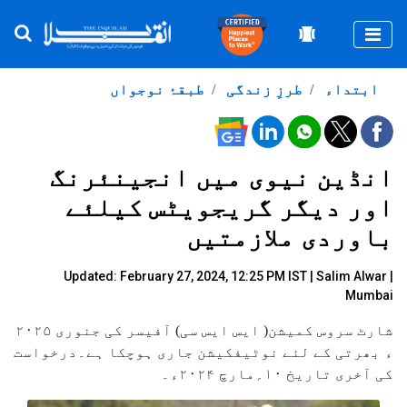
Togg
ابتداء
طرزِ زندگی
طبقۂ نوجواں
انڈین نیوی میں انجینئرنگ
اور دیگر گریجویٹس کیلئے
باوردی ملازمتیں
Updated: February 27, 2024, 12:25 PM IST |
Salim Alwar |
Mumbai
شارٹ سروس کمیشن( ایس ایس سی) آفیسر کی جنوری ۲۰۲۵
ء بھرتی کے لئے نوٹیفکیشن جاری ہوچکا ہے۔درخواست
کی آخری تاریخ ۱۰؍مارچ ۲۰۲۴ء۔