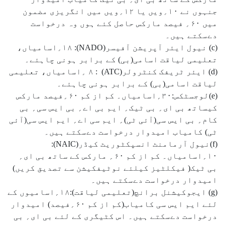
جنہوں نے ۱۰؍ویں یا ۱۲؍ویں میں انگریزی مضمون
میں ۶۰؍ فیصد مارکس حاصل کئے ہوں وہ درخواست
دےسکتے ہیں۔
(c) نیول ایئر آپریشن آفیسر(NADO): ۱۸؍اسامیاں،
تعلیمی لیاقت اسامی(بی) کے برابر ہونی چاہئے۔
(d) ایئر ٹریفک کنٹرولر(ATC) : ۸ ؍اسامیاں، تعلیمی
لیاقت اسامی(بی) کے برابر ہونی چاہئے۔
(e)لوجسٹکس:۳۰؍اسامیاں۔ کم از کم ۶۰؍فیصد مارکس
کیساتھ بی ای؍ بی ٹیک؍ ایم بی اے؍ بی ایس سی؍ بی
کام؍ بی ایس سی(آئی ٹی)؍ ایم سی اے؍ ایم ایس سی(آئی
ٹی) کامیاب امیدوار درخواست دےسکتے ہیں۔
(f)نیول آرمامنٹ انسپکٹوریٹ کیڈر(NAIC):
۱۰؍اسامیاں۔ کم از کم ۶۰؍ مارکس کے ساتھ بی ای؍
بی ٹیک( فیکلٹیز کیلئے نوٹیفکیشن سے تصدیق کریں)
امیدوار درخواست دےسکتے ہیں۔
(g) ایجوکیشنل برانچ(تعلیمی لیاقت):۱۸؍اسامیوں کے
لئے ایم ایس سی کامیاب(کم از کم ۶۰؍فیصد) امیدوار
درخواست دےسکتے ہیں۔ اس کٹیگری کے لئے بی ای؍ بی