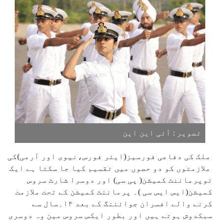
تصویر : آئی این این
ملک کی دفاعی فورسیز(ایئر فورس،نیوی اور آرمی)کی
ملازمتوں کو دو حصوں میں تقسیم کیا جا سکتا ہے ایک
توپرماننٹ کمیشن( پی سی) اور دوسرا شارٹ سروس
کمیشن(ایس ایس سی )۔ پرماننٹ کمیشن کے تحت ملازمت
کرنے والے افسران جوائننگ کے بعد ۱۴؍سال سے
سبکدوش ہوتے ہیں اور بطور ایکس سروس مین وہ دوسری