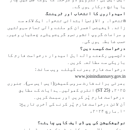
یا پانچ درکار ہوں گے۔
امیدواروں کا انتخاب اور ٹریننگ
nتنخواہ و الاؤنس: ابتدائی تنخواہ ایک لاکھ سے
زائد۔ ڈیفینس افسران کو ملنے والی تمام سہولتیں
و مراعات گروپ انشورنس، گریجویٹی، چھٹیاں وغیرہ
حسب ضابطہ ہوں گی۔
درخواست کیسے دیں؟
دلچسپی رکھنے والے اہل امیدوار درخواست فارم کا
باریکی سے مطالعہ کریں۔
درخواست فارم بھرنے کیلئے ویب سائٹ :
www.joinindiannavy.gov.in
بھرتی برائے شارٹ سروس کمیشن(ایس ایس سی)۔ جنوری
۲۰۲۵ء (ST 25) انٹری کھولیں۔ہدایات کے مطابق
درخواست فارم پُر کریں اور سبمٹ کریں۔
آن لائن درخواست فارم پُر کرنے کی آخری تاریخ:
۱۰؍مارچ ۲۰۲۴ء
نوٹیفکیشن کی پی ڈی ایف کاپی چاہئے؟
مذکورہ بالا بھرتی کا نوٹیفکیشن پی ڈی ایف