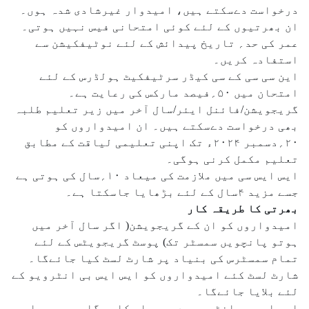
درخواست دےسکتے ہیں، امیدوار غیرشادی شدہ ہوں۔
ان بھرتیوں کے لئے کوئی امتحانی فیس نہیں ہوتی۔
عمر کی حد؍ تاریخ پیدائش کے لئے نوٹیفکیشن سے
استفادہ کریں۔
این سی سی کے سی کیڈر سرٹیفکیٹ ہولڈرس کے لئے
امتحان میں ۵۰؍فیصد مارکس کی رعایت ہے۔
گریجویشن/فائنل ایئر/سال آخر میں زیر تعلیم طلبہ
بھی درخواست دےسکتے ہیں۔ ان امیدواروں کو
۲۰؍دسمبر ۲۰۲۴ء تک اپنی تعلیمی لیاقت کے مطابق
تعلیم مکمل کرنی ہوگی۔
ایس ایس سی میں ملازمت کی میعاد ۱۰؍سال کی ہوتی ہے
جسے مزید ۴سال کے لئے بڑھایا جاسکتا ہے۔
بھرتی کا طریقہ کار
امیدواروں کو ان کے گریجویشن( اگر سال آخر میں
ہوتو پانچویں سمسٹر تک) پوسٹ گریجویٹس کے لئے
تمام سمسٹرس کی بنیاد پر شارٹ لسٹ کیا جائےگا۔
شارٹ لسٹ کئے امیدواروں کو ایس ایس بی انٹرویو کے
لئے بلایا جائےگا۔
ایس ایس بی انٹرویو دو مرحلہ کا ہوگا جس میں چار