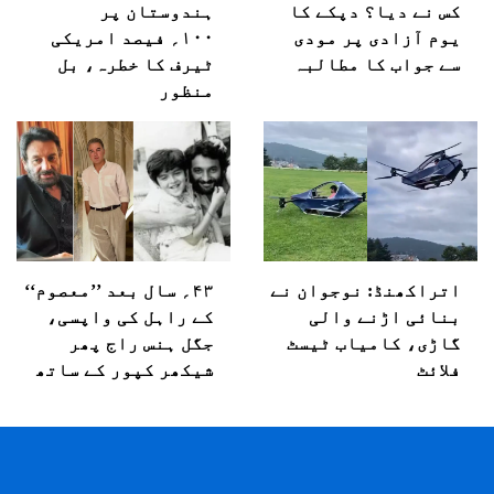
کس نے دیا؟ دپکے کا
ہندوستان پر
یوم آزادی پر مودی
۱۰۰؍ فیصد امریکی
سے جواب کا مطالبہ
ٹیرف کا خطرہ، بل
منظور
اتراکھنڈ: نوجوان نے
۴۳؍ سال بعد ’’معصوم‘‘
بنائی اڑنے والی
کے راہل کی واپسی،
گاڑی، کامیاب ٹیسٹ
جگل ہنس راج پھر
فلائٹ
شیکھر کپور کے ساتھ