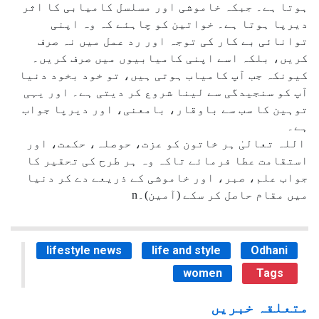
ہوتا ہے۔ جبکہ خاموشی اور مسلسل کامیابی کا اثر
دیرپا ہوتا ہے۔ خواتین کو چاہئے کہ وہ اپنی
توانائی بے کار کی توجہ اور رد عمل میں نہ صرف
کریں، بلکہ اسے اپنی کامیابیوں میں صرف کریں۔
کیونکہ جب آپ کامیاب ہوتی ہیں، تو خود بخود دنیا
آپ کو سنجیدگی سے لینا شروع کر دیتی ہے۔ اور یہی
توہین کا سب سے باوقار، بامعنی، اور دیرپا جواب
ہے۔
اللہ تعالیٰ ہر خاتون کو عزت، حوصلہ، حکمت، اور
استقامت عطا فرمائے تاکہ وہ ہر طرح کی تحقیر کا
جواب علم، صبر، اور خاموشی کے ذریعے دے کر دنیا
میں مقام حاصل کر سکے (آمین)۔n
lifestyle news
life and style
Odhani
women
Tags
متعلقہ خبریں