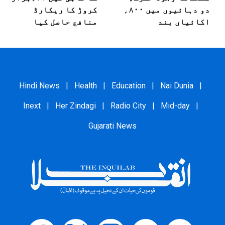
دو دہائیوں میں ۸۰۰؍
کروڑ کا ریکارڈ
اکائیاں بند
منافع حاصل کیا
Hindi News
|
Health
|
Education
|
Nai Dunia
|
Inext
|
Her Zindagi
|
Radio City
|
Mid-day
|
Gujarati News