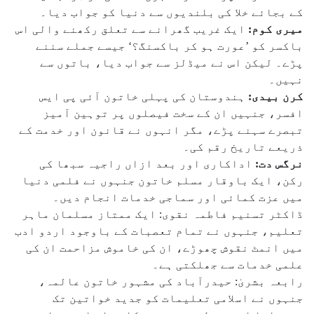
کے بجائے خلا کی بلندیوں سے دنیا کو جواب دیا۔
میری کوم:
ایک غریب گھرانے سے تعلق رکھنے والی اس
باکسر کو ’عورت ہو کر باکسنگ؟‘ جیسے جملے سننے
پڑے۔ لیکن اس نے میڈلز سے جواب دیا، باتوں سے
نہیں۔
کرن بیدی:
ہندوستان کی پہلی خاتون آئی پی ایس
افسر، جنہیں ان کے سخت فیصلوں پر توہین آمیز
تبصرے سہنے پڑے، مگر انہوں نے قانون اور خدمت کے
ذریعے تاریخ رقم کی۔
نرگس دت:
اداکاری اور بعد ازاں راجیہ سبھا کی
رکن، ایک باوقار مسلم خاتون جنہوں نے فلمی دنیا
میں عزت کمائی اور سماجی خدمات انجام دیں۔
ڈاکٹر تسنیم فاطمہ نقوی: ایک ممتاز مسلمان ماہر
تعلیم، جنہوں نے تمام تعصبات کے باوجود اردو ادب
میں انمٹ نقوش چھوڑے، ان کی خاموش مزاحمت ان کی
علمی خدمات سے جھلکتی ہے۔
رابعہ بشریٰ: حیدرآباد کی مشہور خاتون عالمہ،
جنہوں نے اسلامی تعلیمات کو جدید خواتین تک