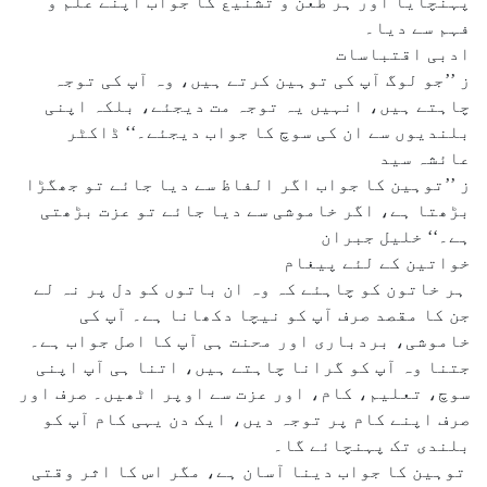
پہنچایا اور ہر طعن و تشنیع کا جواب اپنے علم و
فہم سے دیا۔
ادبی اقتباسات
ز ’’جو لوگ آپ کی توہین کرتے ہیں، وہ آپ کی توجہ
چاہتے ہیں، انہیں یہ توجہ مت دیجئے، بلکہ اپنی
بلندیوں سے ان کی سوچ کا جواب دیجئے۔‘‘ ڈاکٹر
عائشہ سید
ز ’’توہین کا جواب اگر الفاظ سے دیا جائے تو جھگڑا
بڑھتا ہے، اگر خاموشی سے دیا جائے تو عزت بڑھتی
ہے۔‘‘ خلیل جبران
خواتین کے لئے پیغام
ہر خاتون کو چاہئے کہ وہ ان باتوں کو دل پر نہ لے
جن کا مقصد صرف آپ کو نیچا دکھانا ہے۔ آپ کی
خاموشی، بردباری اور محنت ہی آپ کا اصل جواب ہے۔
جتنا وہ آپ کو گرانا چاہتے ہیں، اتنا ہی آپ اپنی
سوچ، تعلیم، کام، اور عزت سے اوپر اٹھیں۔ صرف اور
صرف اپنے کام پر توجہ دیں، ایک دن یہی کام آپ کو
بلندی تک پہنچائے گا۔
توہین کا جواب دینا آسان ہے، مگر اس کا اثر وقتی