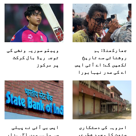
جھارکھنڈ: ہم
ویبھَو سوریہ ونشی کی
روشنائی سے تاریخ
توجہ ریڈ بال کرکٹ
لکھیں گے: اے آئی ایس
پر مرکوز
اے کی صدر نیہابورا
امروہہ کی دستکاری
ایس بی آئی نے پہلی
صنعت کا وجود خطرے،
سہ ماہی میں ۲۱؍ہزار