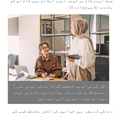
صرف اپنے کام پر توجہ دیں، ایک دن یہی کام آپ کو
بلندی تک پہنچائے گا۔
اگر کوئی آپ پر تنقید کرتا ہے تو اس پر فوراً
ردعمل ظاہر کرنے کے بجائے اپنے کام پر توجہ
دینا چاہئے۔ تصویر: آئی این این
زندگی کے سفر میں خواتین کو اکثر مختلف قسم کی