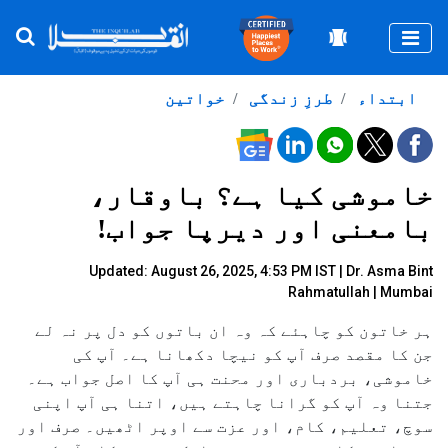
Togg
ابتداء
طرزِ زندگی
خواتین
خاموشی کیا ہے؟ باوقار،
بامعنی اور دیرپا جواب!
Updated: August 26, 2025, 4:53 PM IST |
Dr. Asma Bint
Rahmatullah | Mumbai
ہر خاتون کو چاہئے کہ وہ ان باتوں کو دل پر نہ لے
جن کا مقصد صرف آپ کو نیچا دکھانا ہے۔ آپ کی
خاموشی، بردباری اور محنت ہی آپ کا اصل جواب ہے۔
جتنا وہ آپ کو گرانا چاہتے ہیں، اتنا ہی آپ اپنی
سوچ، تعلیم، کام، اور عزت سے اوپر اٹھیں۔ صرف اور