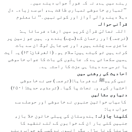
رہنے میں ہے، نہ کہ فوراً جواب دینے میں۔
’’تمہاری خاموشی تمہاری طاقت ہے، اس سے زیادہ دل
دہلا دینے والی آواز اور کوئی نہیں۔‘‘ نامعلوم
قرآنی حوالہ
اللہ تعالیٰ قرآن کریم میں ارشاد فرماتا ہے:
(ترجمہ) اور رحمان کے (سچے) بندے وہ ہیں جو زمین پر
عاجزی سے چلتے ہیں، اور جب جاہل لوگ ان سے بات
کرتے ہیں تو کہتے ہیں: سلام ہو۔ (الفرقان: ۶۳) یہ آیت
ہمیں سکھاتی ہے کہ جاہلوں کی بات کا جواب خاموشی
یا نرمی سے دینا ہی عزت کا راستہ ہے۔
احادیث کی روشنی میں
نبی کریمﷺ نے فرمایا: (ترجمہ) جس نے خاموشی
اختیار کی، وہ نجات پا گیا۔ (ترمذی، حدیث: ۲۵۰۱)
دنیاوی مثالیں
کامیاب خواتین جنہوں نے خاموشی اور حوصلے سے
جواب دیا:
کلپنا چاؤلہ:
ہندوستان کی پہلی خاتون خلا باز،
جنہیں کئی بار ان کے خوابوں کے لئے تنقید کا
سامنا کرنا پڑا۔ مگر انہوں نے کسی کو جواب دینے