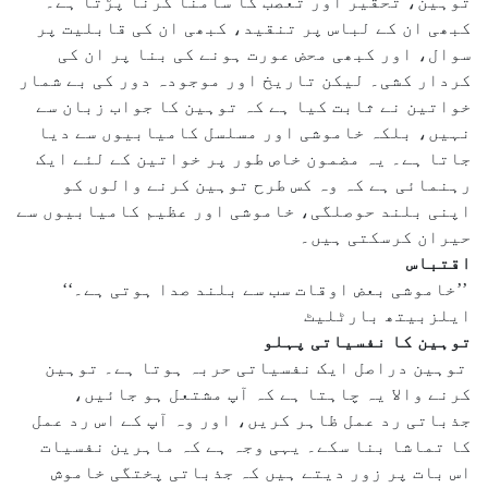
توہین، تحقیر اور تعصب کا سامنا کرنا پڑتا ہے۔
کبھی ان کے لباس پر تنقید، کبھی ان کی قابلیت پر
سوال، اور کبھی محض عورت ہونے کی بنا پر ان کی
کردار کشی۔ لیکن تاریخ اور موجودہ دور کی بے شمار
خواتین نے ثابت کیا ہے کہ توہین کا جواب زبان سے
نہیں، بلکہ خاموشی اور مسلسل کامیابیوں سے دیا
جاتا ہے۔ یہ مضمون خاص طور پر خواتین کے لئے ایک
رہنمائی ہے کہ وہ کس طرح توہین کرنے والوں کو
اپنی بلند حوصلگی، خاموشی اور عظیم کامیابیوں سے
حیران کرسکتی ہیں۔
اقتباس
’’خاموشی بعض اوقات سب سے بلند صدا ہوتی ہے۔‘‘
ایلزبیتھ بارٹلیٹ
توہین کا نفسیاتی پہلو
توہین دراصل ایک نفسیاتی حربہ ہوتا ہے۔ توہین
کرنے والا یہ چاہتا ہے کہ آپ مشتعل ہو جائیں،
جذباتی رد عمل ظاہر کریں، اور وہ آپ کے اس رد عمل
کا تماشا بنا سکے۔ یہی وجہ ہے کہ ماہرین نفسیات
اس بات پر زور دیتے ہیں کہ جذباتی پختگی خاموش