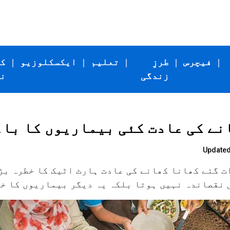
|
فیچرس
|
طرزِ
|
تعلیم
|
ایکسکلوزیو
|
ک
زندگی
ن
نے کی عادت کئی بیماریوں کا باع
Updated:
ات گئے کھانا کھانے کی عادت ہارٹ اٹیک کا خطرہ بڑ
ی نقصاندہ نہیں ہوتا بلکہ یہ دیگر بیماریوں کا خ