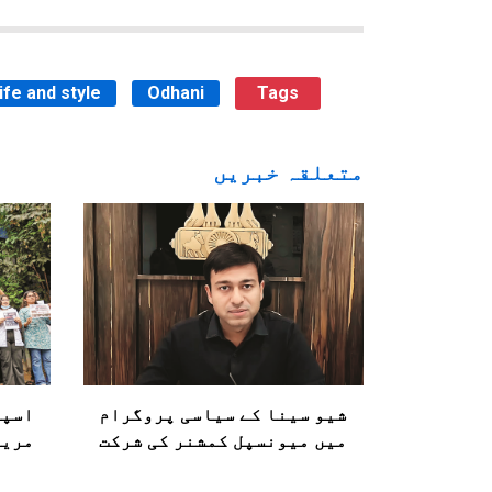
life and style
Odhani
Tags
متعلقہ خبریں
شیو سینا کے سیاسی پروگرام
اسپت
میں میونسپل کمشنر کی شرکت
مریض