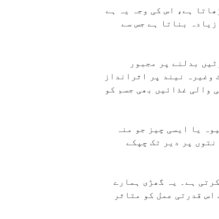
اتا ہے، اس کی وجہ یہ ہے
زیادہ بناتا ہے جس سے
وٹیں بدلنے پر مجبور
 وغیرہ نیند پر اثرانداز
 والی غذائیں بھی جسم کو
وہ یا ایسی چیز جو منہ
نتوں پر دیر تک چپکے
کرتی ہے۔ یہ گھڑی ہمارے
 اس قدرتی عمل کو متاثر