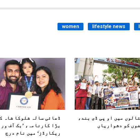
women
lifestyle news
الوں میں او پی ڈی بند،
ڈھائی سالہ شلوکا شاہ ک
وں کو دشواریاں
بڑا کارنامہ، ’بک آف ور
ریکارڈز‘ میں نام درج