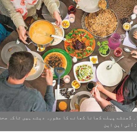
ماہرین سونے سے ۲؍ گھنٹے پہلے کھانا کھانے کا مشورہ دیتے ہیں تاکہ صحت
 آئی این این