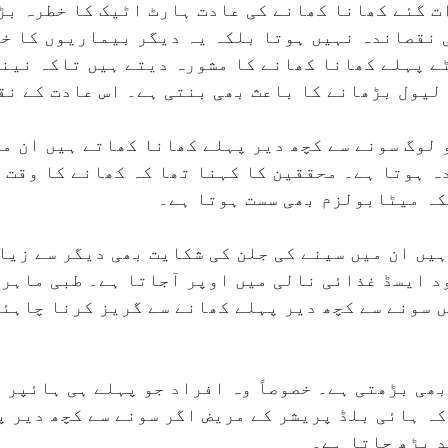
ات گئے کھانا کھانے کی عادت ہارٹ اٹیک کا خطرہ بڑ
ی نقصاندہ نہیں ہوتا بلکہ یہ دیگر بیماریوں کا خ
طبی ماہرین سونے سے ۲؍ گھنٹے پہلے کھانا کھانے کا مشورہ دیتے ہیں ت
لیول بڑھانے کا باعث بھی بنتی ہے۔ اس عادت کے نق
 لوگ سونے سے کچھ دیر پہلے کھانا کھاتے ہیں ان م
ہ ہوتا ہے۔ محققین کا کہنا تھا کہ کھانے کا وقت 
کہ میٹابولزم بھی سست ہوتا ہے۔
یں ان میں سینے کی جلن کی شکایت بھی دیگر سے زیا
د ایسڈ غذائی نالی میں اوپر آجاتا ہے۔ طبی ماہر
 سونے سے کچھ دیر پہلے کھانے سے گریز کرنا چاہئے۔
ھی بڑھتی ہے۔ خصوصاً وہ افراد جو پہلے ہی ہائپر 
ہ ہائی بلڈ پریشر کے مریض اگر سونے سے کچھ دیر پ
د بڑھ جاتا ہے۔