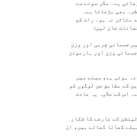
ھاتی ہے۔ مگر سونے سے
طرہ بھی بڑھاتا ہے۔
اکہ نیند متاثر نہ ہو۔ رات کو
صانات جان لیں:
یں جسمانی چربی اور وزن
جسمانی وزن اور ہارمونز
دہ ہوتی ہے، سینے میں
ین کے مطابق جن لوگوں کو
 اس کے علاوہ یہ عادت
ٹینشن کے عارضے کا شکار
ہلے کھانا کھاتے ہیں، ان