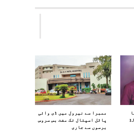
ا
ممبرا سے نیرول میں ڈی وائی
لڈ
پاٹل اسپتال تک مفت بس سروس
برسوں سے جاری