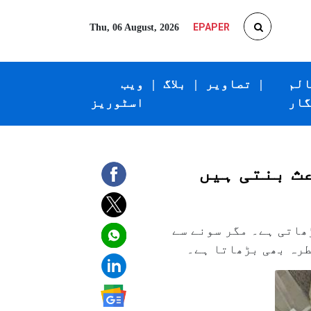
EPAPER
Thu, 06 August, 2026
الم
|
تصاویر
|
بلاگ
|
ویب
گار
اسٹوریز
ث بنتی ہیں
ھاتی ہے۔ مگر سونے سے
طرہ بھی بڑھاتا ہے۔