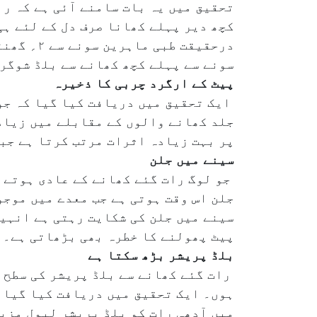
تحقیق میں یہ بات سامنے آئی ہے کہ ر
کچھ دیر پہلے کھانا صرف دل کے لئے ہ
درحقیقت 
سونے سے پہلے کچھ کھانے سے بلڈ شوگر 
پیٹ کے ارگرد چربی کا ذخیرہ
ایک تحقیق میں دریافت کیا گیا کہ جو
جلد کھانے والوں کے مقابلے میں زیاد
پر بہت زیادہ اثرات مرتب کرتا ہے جب
سینے میں جلن
جو لوگ رات گئے کھانے کے عادی ہوتے ہ
جلن اس وقت ہوتی ہے جب معدے میں موجو
سینے میں جلن کی شکایت رہتی ہے انہیں
پیٹ پھولنے کا خطرہ بھی بڑھاتی ہے۔
بلڈ پریشر بڑھ سکتا ہے
رات گئے کھانے سے بلڈ پریشر کی سطح ب
ہوں۔ ایک تحقیق میں دریافت کیا گیا ک
میں آدھی رات کو بلڈ پریشر لیول مزی