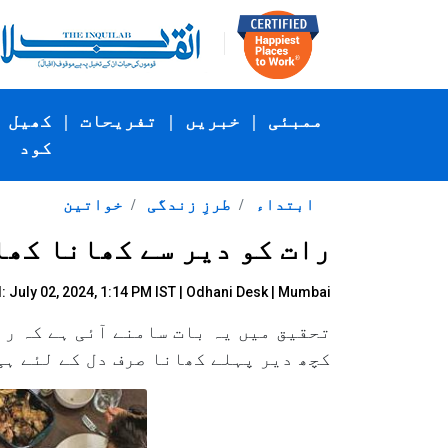
ممبئی
|
خبریں
|
تفریحات
|
کھیل
کود
ابتداء
طرزِ زندگی
خواتین
رات کو دیر سے کھانا کھا
 July 02, 2024, 1:14 PM IST |
Odhani Desk | Mumbai
تحقیق میں یہ بات سامنے آئی ہے کہ ر
کچھ دیر پہلے کھانا صرف دل کے لئے ہ