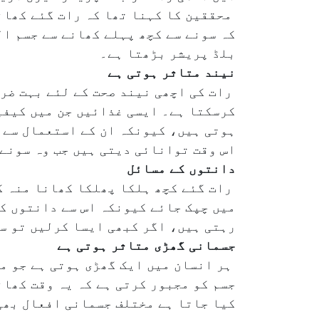
محققین کا کہنا تھا کہ رات گئے کھانا
کہ سونے سے کچھ پہلے کھانے سے جسم ال
بلڈ پریشر بڑھتا ہے۔
نیند متاثر ہوتی ہے
رات کی اچھی نیند صحت کے لئے بہت ضرو
کرسکتا ہے۔ ایسی غذائیں جن میں کیفی
ہوتی ہیں، کیونکہ ان کے استعمال سے 
اس وقت توانائی دیتی ہیں جب وہ سونے 
دانتوں کے مسائل
رات گئے کچھ ہلکا پھلکا کھانا منہ کی
میں چپک جائے کیونکہ اس سے دانتوں ک
رہتی ہیں، اگر کبھی ایسا کرلیں تو سو
جسمانی گھڑی متاثر ہوتی ہے
ہر انسان میں ایک گھڑی ہوتی ہے جو م
جسم کو مجبور کرتی ہے کہ یہ وقت کھان
کیا جاتا ہے مختلف جسمانی افعال بھی