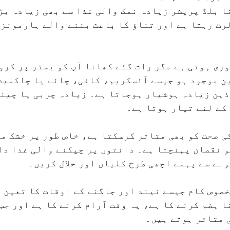
 بلڈ پریشر زیادہ نمک والی غذا سے بھی زیادہ بڑھ
رٹ رہتا ہے اور تناؤ کا باعث بننے والے ہارمونز 
ری ہوتی ہے مگر رات گئے کھانا آپ کو بستر پر کر
ن موجود ہو جیسے آئسکریم، کافی، چائے یا چاکلیٹ
ذہن زیادہ ہوشیار ہوجاتا ہے۔ زیادہ چربی یا چینی
کے لئے تیار ہوتا ہے۔
 صحت کو بھی متاثر کرسکتا ہے، خاص طور پر خشک می
و نقصان پہنچتا ہے۔ دانتوں پر چپکنے والی غذا دا
نے سے پہلے اچھی طرح کلیاں اور خلال کریں۔
خصوص کام جیسے نیند اور جاگنے کے اوقات کا تعین 
ا ہضم کرنے کا ہے، یہ وقت آرام کرنے کا ہے اور جب
 متاثر ہوتے ہیں۔