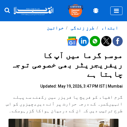
Togg
ابتداء
طرزِ زندگی
خواتین
موسم گرما میں آپ کا
ریفریجریٹر بھی خصوصی توجہ
چاہتا ہے
Updated: May 19, 2026, 3:47 PM IST | Mumbai
گرم اشیاء کو فریج یا فریزر میں رکھنے سے پہلے
انہیںکمرہ کے درجہ حرارت پر آنے دیں،چیزوں کو اس
طرح ترتیب دیں کہ ان کے درمیان ہواکا گزرہوسکے۔