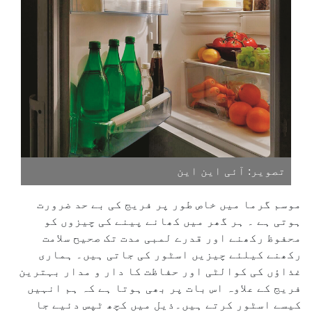
تصویر: آئی این این
موسم گرما میں خاص طور پر فریج کی بے حد ضرورت
ہوتی ہے ۔ ہر گھر میں کھانے پینے کی چیزوں کو
محفوظ رکھنے اور قدرے لمبی مدت تک صحیح سلامت
رکھنے کیلئے چیزیں اسٹور کی جاتی ہیں۔ ہماری
غذاؤں کی کوالٹی اور حفاظت کا دار و مدار بہترین
فریج کے علاوہ اس بات پر بھی ہوتا ہے کہ ہم انہیں
کیسے اسٹور کرتے ہیں۔ذیل میں کچھ ٹپس دئیے جا