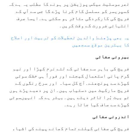
تھرموسٹیٹ میکس پوزیشن پر ہونے کا مطلب یہ ہے کہ
کمپریسر کو مسلسل کام کرنا پڑے گا جس سے آپ کے
فریج کی کارکردگی متاثر ہو سکتی ہے۔ایسا صرف
انتہائی ضرورت کے وقت کریں۔
یہ بھی پڑھئے: والدین تعطیلات کو تربیت اور اصلاح
کا بہترین موقع سمجھیں
بیرونی صفائی
فریج کی باہر سے صفائی کے لئے نرم کپڑا اور نیم
گرم پانی استعمال کیجئے اور فوراً ہی خشک سوتی
کپڑے سے پونچھئے۔آج کل سیاہ اور سرخ رنگوں کے
فریج مارکیٹ میں دستیاب ہیں۔ان پر دھبے پڑے ہوں
تو بہت بُرا تاثر دیتے ہیں۔بہتر ہے کہ انہیںسوتی
کپڑے سے صاف کیا جاتا رہے۔
اندرونی صفائی
فریج کی صفائی کیلئے تمام کھانے پینے کی اشیاء