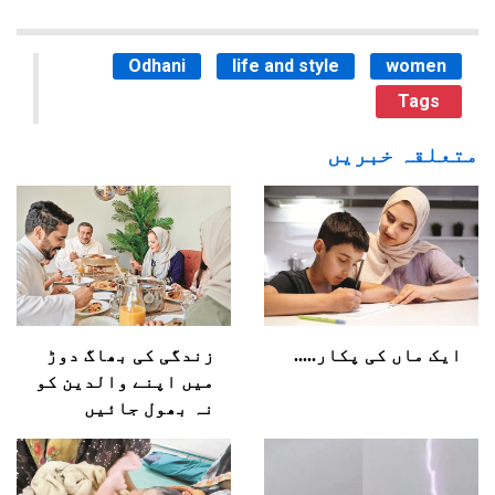
Odhani
life and style
women
Tags
متعلقہ خبریں
ایک ماں کی پکار.....
زندگی کی بھاگ دوڑ
میں اپنے والدین کو
نہ بھول جائیں