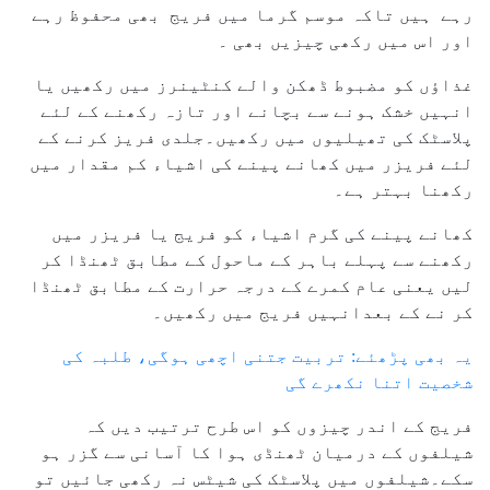
رہے ہیں تاکہ موسم گرما میں فریج بھی محفوظ رہے
اور اس میں رکھی چیزیں بھی ۔
غذاؤں کو مضبوط ڈھکن والے کنٹینرز میں رکھیں یا
انہیں خشک ہونے سے بچانے اور تازہ رکھنے کے لئے
پلاسٹک کی تھیلیوں میں رکھیں۔جلدی فریز کرنے کے
لئے فریزر میں کھانے پینے کی اشیاء کم مقدار میں
رکھنا بہتر ہے۔
کھانے پینے کی گرم اشیاء کو فریج یا فریزر میں
رکھنے سے پہلے باہر کے ماحول کے مطابق ٹھنڈا کر
لیں یعنی عام کمرے کے درجہ حرارت کے مطابق ٹھنڈا
کر نے کے بعدانہیں فریج میں رکھیں۔
یہ بھی پڑھئے: تربیت جتنی اچھی ہوگی، طلبہ کی
شخصیت اتنا نکھرے گی
فریج کے اندر چیزوں کو اس طرح ترتیب دیں کہ
شیلفوں کے درمیان ٹھنڈی ہوا کا آسانی سے گزر ہو
سکے۔شیلفوں میں پلاسٹک کی شیٹس نہ رکھی جائیں تو