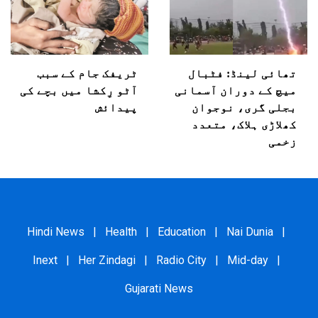
تھائی لینڈ: فٹبال
ٹریفک جام کے سبب
میچ کے دوران آسمانی
آٹو رِکشا میں بچے کی
بجلی گری، نوجوان
پیدائش
کھلاڑی ہلاک، متعدد
زخمی
Hindi News
|
Health
|
Education
|
Nai Dunia
|
Inext
|
Her Zindagi
|
Radio City
|
Mid-day
|
Gujarati News