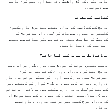
باہر نکال کر ڈش واشنگ ڈٹرجنٹ اور نیم گرم پانی
سے دھوئیں۔
کنڈنسر کی صفائی
فریج کے کنڈنسر کو ہر۶؍ ہفتے بعد برش یا ویکیوم
کلینر یا بلووَر سے صاف کر لیں ۔ اس سے فریج کی
کولنگ کی صلاحیت بہتر ہوتی ہے مگر صفائی سے پہلے
اسے بند کر دینا چاہئے۔
لوڈ شیڈنگ ہونے پر کیا کیا جائے؟
بجلی منقطع ہونے کی صورت میں فوری طور پر آپ بھی
فریج بند کر دیں۔اس دوران کوئی نئی یا گرم
چیزفریج میں نہ رکھیں اور اگر ممکن ہو تو بار بار
دروازہ بھی نہ کھولیں۔اس طرح کم از کم گھنٹے بھر
کے لئے کولنگ برقرار رہ سکتی ہے۔جب لائٹ آ جائے تو
بھی۵؍ سے۷؍منٹ انتظار کر لیں۔اس کے بعد سوئچ آن
کریں۔اس طرح کمپریسر پر غیر ضروری دباؤ نہیں
پڑتا۔