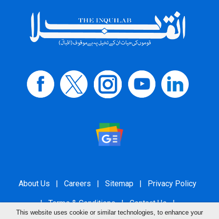
About Us
|
Careers
|
Sitemap
|
Privacy Policy
|
Terms & Conditions
|
Contact Us
|
This website uses cookie or similar technologies, to enhance your