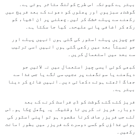
بہتر ہے کیونکہ اس طرح کولنگ متاثر ہوتی ہے۔
گوشت، سبزیوں اور پھلوں کو دھونے کے بعد فریج میں
رکھنے سے پہلے خشک کر لیں۔چھلنی پر ان اشیاء کو
رکھ کر اضافی پانی علیحدہ کیا جا سکتا ہے۔
جو چیزیں پہلے اسٹور کی گئی ہوں انہیں پہلے اور
جو نسبتاً بعد میں رکھی گئی ہوں انہیں اسی ترتیب
سے بعد میں استعمال کریں۔
کبھی کوئی ایسی چیز استعمال میں نہ لائیں جو
دیکھنے یا سونگھنے پر عجیب سی لگے یا جس غذا سے
جھاگ اٹھتے ہوئے دکھائی دیں۔انہیں ضائع کر دینا
بہتر ہے۔
فریز کئے گئے گوشت کو ڈی فراسٹ کرنے کے بعد
دوبارہ فریز نہ کریں تا وقتیکہ یہ پگھل چکا ہو۔اس
لئے جب فریزر صاف کرنا مقصود ہو تو اپنی اسٹور کی
ہوئی غذاؤں کو کسی دوسرے کے فریزر میں بطور امانت
رکھیں۔