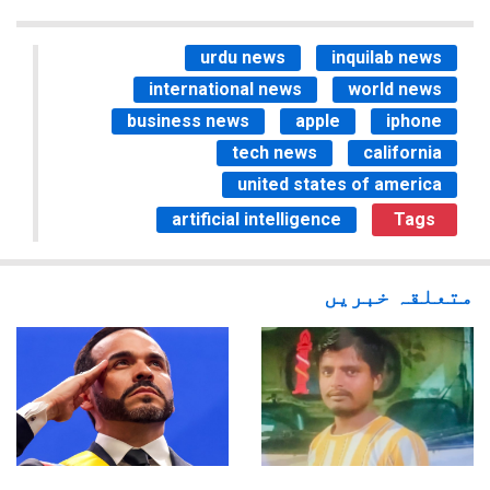
urdu news
inquilab news
international news
world news
business news
apple
iphone
tech news
california
united states of america
artificial intelligence
Tags
متعلقہ خبریں