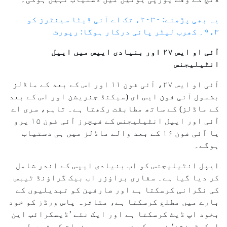
یہ بھی پڑھئے: ۲۰۳۰ء تک اے آئی ڈیٹا سینٹرز کو
۳ء۹؍ کھرب لیٹر پانی درکار ہوگا: رپورٹ
آئی او ایس ۲۷ اور بنیادی ایپس میں ایپل
انٹیلیجنس
آئی او ایس ۲۷، آئی فون ۱۱ اور اس کے بعد کے ماڈلز
بشمول آئی فون ایس ای (سیکنڈ جنریشن اور اس کے بعد
کے ماڈلز) کے ساتھ مطابقت رکھتا ہے۔ تاہم، سری اے
آئی اور ایپل انٹیلیجنس کے فیچرز آئی فون ۱۵ پرو
یا آئی فون ۱۶ کے بعد والے ماڈلز میں ہی دستیاب
ہوگے۔
ایپل انٹیلیجنس کو اب بنیادی ایپس کے اندر شامل
کر دیا گیا ہے۔ سفاری براؤزر اب بیک گراؤنڈ ٹیبس
کی نگرانی کرسکتا ہے اور صارفین کو تبدیلیوں کے
بارے میں مطلع کرسکتا ہے، متاثرہ پاس ورڈز کو خود
بخود اپ ڈیٹ کرسکتا ہے اور ایک نئے ’ڈیسکرائب این
ایکسٹینشن‘ فیچر کے ذریعے ویب صفحات کو تبدیل