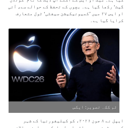
گیٹ‘ رکھا گیا ہے۔ بچوں کے تحفظ کے حوالے سے، آئی
او ایس ۲۷ میں ’کمیونیکیشن سیفٹی‘ ٹول متعارف
کرایا گیا ہے۔
ٹم کک۔ تصویر: ایکس
ایپل نے ۸ جون ۲۰۲۶ء کو کیلیفورنیا کے شہر
کیوپرٹینو میں واقع ایپل پارک میں اپنی سالانہ