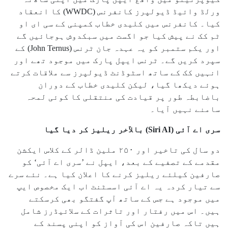
ورلڈ وائیڈ ڈیولپرز کانفرنس (WWDC) کا انعقاد
کیا۔ کانفرنس میں کلیدی خطاب کمپنی کے سی ای او
ٹم کک نے پیش کیا جو اگست میں سبکدوش ہوجائیں گے
اور یکم ستمبر کو یہ عہدہ جان ٹرنس (John Ternus) کے
سپرد کریں گے۔ ٹرنس ایپل پارک میں موجود تھے اور
انہیں کک کے ساتھ اسٹوڈنٹ ڈیولپرز سے ملاقات کرتے
ہوئے دیکھا گیا، لیکن کلیدی خطاب کے دوران
باضابطہ طور پر قیادت کی منتقلی کا کوئی لمحہ
سامنے نہیں آیا۔
سری اے آئی (Siri AI) بالآخر ریلیز کر دیا گیا
دو سال کی تاخیر اور ۲۵۰ ملین ڈالر کے کلاس ایکشن
مقدمے کے تصفیے کے بعد، ایپل نے ’سری اے آئی‘ کو
صارفین کیلئے ریلیز کرنے کا اعلان کیا ہے۔ نئے سرے
سے تیار کردہ یہ اے آئی اسسٹنٹ اب ایک مخصوص ایپ
میں موجود ہے جس کے ساتھ آپ گفتگو بھی کرسکتے
ہیں۔ اس میں رفتار اور تاثرات کے سلائیڈرز شامل
ہیں تاکہ صارفین اس کی آواز کو اپنی پسند کے