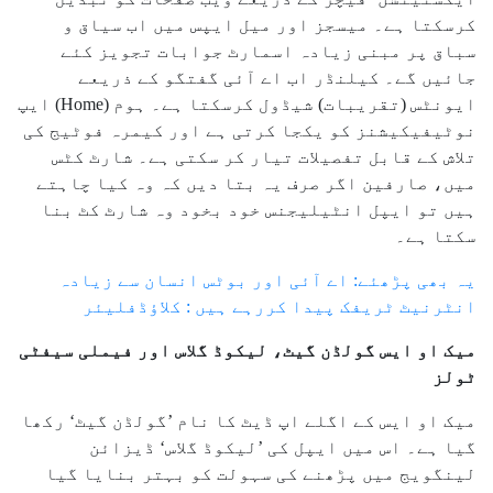
کرسکتا ہے۔ میسجز اور میل ایپس میں اب سیاق و
سباق پر مبنی زیادہ اسمارٹ جوابات تجویز کئے
جائیں گے۔ کیلنڈر اب اے آئی گفتگو کے ذریعے
ایونٹس (تقریبات) شیڈول کرسکتا ہے۔ ہوم (Home) ایپ
نوٹیفیکیشنز کو یکجا کرتی ہے اور کیمرہ فوٹیج کی
تلاش کے قابل تفصیلات تیار کر سکتی ہے۔ شارٹ کٹس
میں، صارفین اگر صرف یہ بتا دیں کہ وہ کیا چاہتے
ہیں تو ایپل انٹیلیجنس خود بخود وہ شارٹ کٹ بنا
سکتا ہے۔
یہ بھی پڑھئے: اے آئی اور بوٹس انسان سے زیادہ
انٹرنیٹ ٹریفک پیدا کررہے ہیں : کلاؤڈفلیئر
میک او ایس گولڈن گیٹ، لیکوڈ گلاس اور فیملی سیفٹی
ٹولز
میک او ایس کے اگلے اپ ڈیٹ کا نام ’گولڈن گیٹ‘ رکھا
گیا ہے۔ اس میں ایپل کی ’لیکوڈ گلاس‘ ڈیزائن
لینگویج میں پڑھنے کی سہولت کو بہتر بنایا گیا