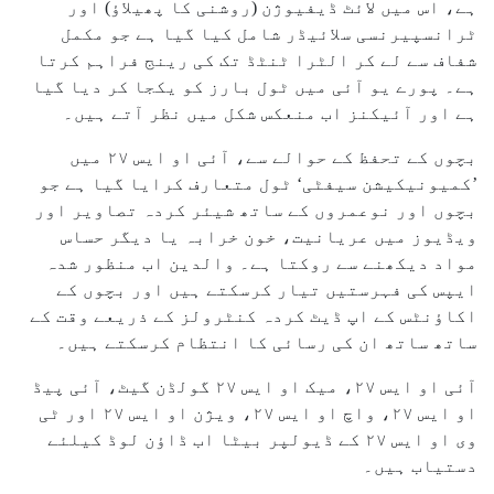
ہے، اس میں لائٹ ڈیفیوژن (روشنی کا پھیلاؤ) اور
ٹرانسپیرنسی سلائیڈر شامل کیا گیا ہے جو مکمل
شفاف سے لے کر الٹرا ٹنٹڈ تک کی رینج فراہم کرتا
ہے۔ پورے یو آئی میں ٹول بارز کو یکجا کر دیا گیا
ہے اور آئیکنز اب منعکس شکل میں نظر آتے ہیں۔
بچوں کے تحفظ کے حوالے سے، آئی او ایس ۲۷ میں
’کمیونیکیشن سیفٹی‘ ٹول متعارف کرایا گیا ہے جو
بچوں اور نوعمروں کے ساتھ شیئر کردہ تصاویر اور
ویڈیوز میں عریانیت، خون خرابہ یا دیگر حساس
مواد دیکھنے سے روکتا ہے۔ والدین اب منظور شدہ
ایپس کی فہرستیں تیار کرسکتے ہیں اور بچوں کے
اکاؤنٹس کے اپ ڈیٹ کردہ کنٹرولز کے ذریعے وقت کے
ساتھ ساتھ ان کی رسائی کا انتظام کرسکتے ہیں۔
آئی او ایس ۲۷، میک او ایس ۲۷ گولڈن گیٹ، آئی پیڈ
او ایس ۲۷، واچ او ایس ۲۷، ویژن او ایس ۲۷ اور ٹی
وی او ایس ۲۷ کے ڈیولپر بیٹا اب ڈاؤن لوڈ کیلئے
دستیاب ہیں۔