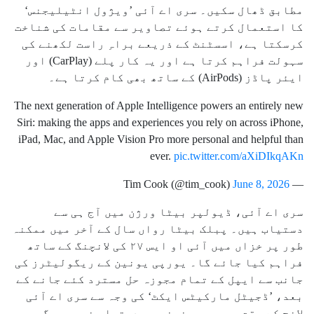
مطابق ڈھال سکیں۔ سری اے آئی ’ویژول انٹیلیجنس‘
کا استعمال کرتے ہوئے تصاویر سے مقامات کی شناخت
کرسکتا ہے، اسسٹنٹ کے ذریعے براہِ راست لکھنے کی
سہولت فراہم کرتا ہے اور یہ کار پلے (CarPlay) اور
ایئر پاڈز (AirPods) کے ساتھ بھی کام کرتا ہے۔
The next generation of Apple Intelligence powers an entirely new
Siri: making the apps and experiences you rely on across iPhone,
iPad, Mac, and Apple Vision Pro more personal and helpful than
ever.
pic.twitter.com/aXiDIkqAKn
June 8, 2026
— Tim Cook (@tim_cook)
سری اے آئی، ڈیولپر بیٹا ورژن میں آج ہی سے
دستیاب ہیں۔ پبلک بیٹا رواں سال کے آخر میں ممکنہ
طور پر خزاں میں آئی او ایس ۲۷ کی لانچنگ کے ساتھ
فراہم کیا جائے گا۔ یورپی یونین کے ریگولیٹرز کی
جانب سے ایپل کے تمام مجوزہ حل مسترد کئے جانے کے
بعد، ’ڈجیٹل مارکیٹس ایکٹ‘ کی وجہ سے سری اے آئی
لانچ کے وقت یورپی یونین میں دستیاب نہیں ہوگی۔