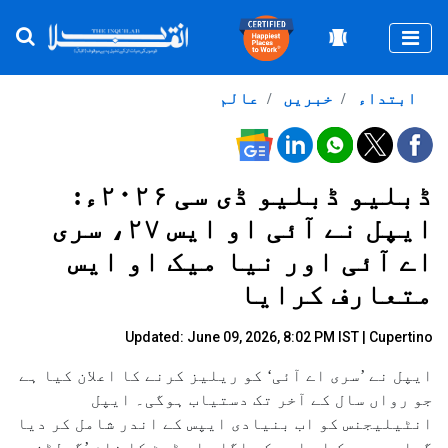
Togg
ابتداء
خبریں
عالم
ڈبلیو ڈبلیو ڈی سی ۲۰۲۶ء:
ایپل نے آئی او ایس ۲۷، سری
اے آئی اور نیا میک او ایس
متعارف کرایا
Updated: June 09, 2026, 8:02 PM IST | Cupertino
ایپل نے ’سری اے آئی‘ کو ریلیز کرنے کا اعلان کیا ہے
جو رواں سال کے آخر تک دستیاب ہوگی۔ ایپل
انٹیلیجنس کو اب بنیادی ایپس کے اندر شامل کر دیا
گیا ہے۔ میک او ایس کے اگلے اپ ڈیٹ کا نام ’گولڈن