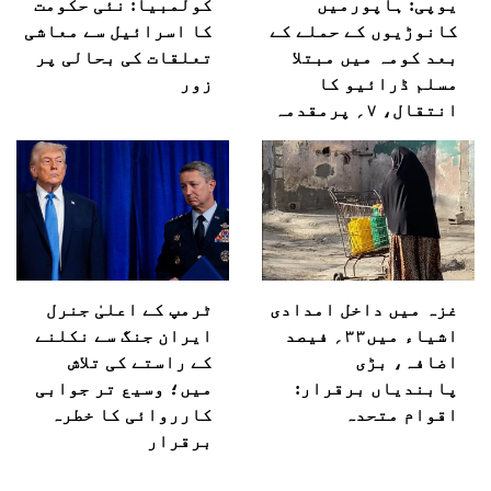
یوپی: ہاپورمیں
کولمبیا: نئی حکومت
کانوڑیوں کے حملے کے
کا اسرائیل سے معاشی
بعد کومہ میں مبتلا
تعلقات کی بحالی پر
مسلم ڈرائیو کا
زور
انتقال، ۷؍ پرمقدمہ
غزہ میں داخل امدادی
ٹرمپ کے اعلیٰ جنرل
اشیاء میں۳۳؍ فیصد
ایران جنگ سے نکلنے
اضافہ، بڑی
کے راستے کی تلاش
پابندیاں برقرار:
میں؛ وسیع تر جوابی
اقوام متحدہ
کارروائی کا خطرہ
برقرار