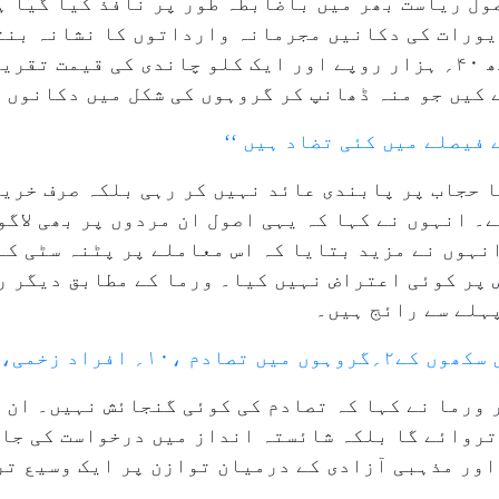
ول ریاست بھر میں باضابطہ طور پر نافذ کیا گیا ہ
یورات کی دکانیں مجرمانہ وارداتوں کا نشانہ بنت
 کیں جو منہ ڈھانپ کر گروہوں کی شکل میں دکانوں 
 فیصلے میں کئی تضاد ہیں ‘‘
 حجاب پر پابندی عائد نہیں کر رہی بلکہ صرف خرید
۔ انہوں نے کہا کہ یہی اصول ان مردوں پر بھی لاگو
نہوں نے مزید بتایا کہ اس معاملے پر پٹنہ سٹی کے
 پر کوئی اعتراض نہیں کیا۔ ورما کے مطابق دیگر ر
ہلے سے رائج ہیں۔
خمی، ۱۲؍ افرادگرفتار
 ورما نے کہا کہ تصادم کی کوئی گنجائش نہیں۔ ان 
تروائے گا بلکہ شائستہ انداز میں درخواست کی جائ
ر مذہبی آزادی کے درمیان توازن پر ایک وسیع تر 
۔