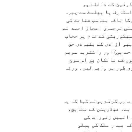
ارفین کے داخلے پر
اسکارف یا ہیلمٹ سے چہرہ
گا تاکہ مناسب شناخت کی
ستی ترجمان اعجاز احمد نے
سیکوریٹی کے نام پر حجاب
بی آزادی کے بنیادی حق
جے پی) اور راشٹریہ سویم
وں کے مالکان پر اس سوچ
ی طور پر واپس لیں، ورنہ
جاری کرتے ہوئے کہا کہ یہ
 ہے۔ فیڈریشن کے مطابق،
 انہیں زیورات کی
ہ بہار ملک کی پہلی