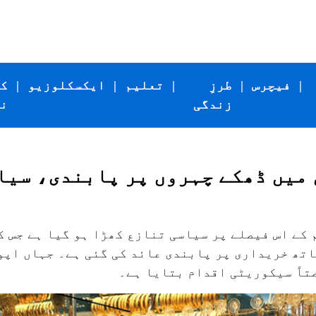
|
فیچرس
|
طرزِ
|
تعلیم
|
ایکسکلوزیو
|
ک
زندگی
ن
 میں ڈھکے چہروں پر پابندی، سیا
کے اس فیصلے پر سیاسی تنازع کھڑا ہو گیا ہے جس ک
تھ خریداری پر پابندی عائد کی گئی ہے۔ جہاں اپوز
تاً سیکوریٹی اقدام بتایا ہے۔