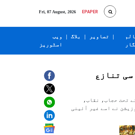
EPAPER
Fri, 07 August, 2026
الم
|
تصاویر
|
بلاگ
|
ویب
گار
اسٹوریز
سی تنازع
ے تحت حجاب، نقاب،
یشن نے اسے غیر آئینی