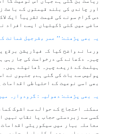
ریاست بن گئی ہے جہاں اس نوعیت کا اص
اور چاندی کی بلند قیمتوں کے باعث ز
ماضی میں کئی ڈکیتیاں ایسے افراد نے
یہ بھی پڑھئے: ’’ عمر ،شرجیل ضمانت کے
ورما نے واضح کیا کہ فیڈریشن برقع یا
چہرہ دکھانے کی درخواست کی جا رہی ہے
ہیلمٹ کے ذریعے چہرہ ڈھانپتے ہیں۔ ا
پولیس سے بات کی گئی ہے، جنہوں نے اس
بھی اسی نوعیت کے احتیاطی اقدامات پ
یہ بھی پڑھئے: دھولیہ : گرودوارہ میں سکھوں کے۲؍گروہوں میں تصادم ،۱۰؍ افراد ز
ممکنہ احتجاج کے حوالے سے اشوک کمار
کسی سے زبردستی حجاب یا نقاب نہیں ا
معاملہ بہار میں سیکوریٹی اقدامات او
جس پر سیاسی ردعمل کا سلسلہ جاری ہے