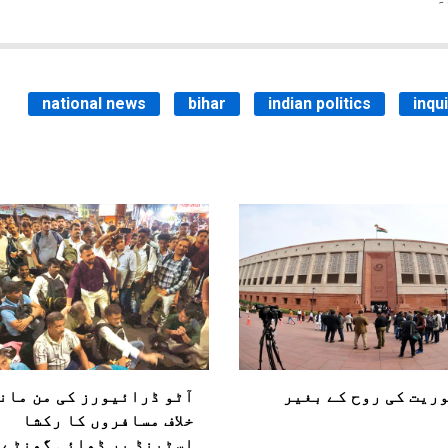
national news
bihar
indian politics
inqu
ریت کی روح کے بغیر
آٹو ڈرائیورز کی من مان
خلاف مسافروں کا رکشا
اسٹینڈ پر ڈھائی گھنٹے 