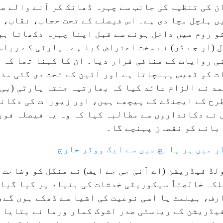
 کی تنظیم کی جانب سے چہرہ ڈھانک کر آنے والے ص
ں ہلچل مچا دی ہے۔ اس فیصلے کے تحت حجاب، نقاب، 
و روم میں داخل ہونے سے قبل اپنا چہرہ دکھانا ہو
 (آر جے ڈی) نے سخت اعتراض کیا ہے۔ پارٹی کے ریا
نی روایات کے منافی قرار دیا۔ ان کا کہنا تھا کہ 
 کو ٹھیس پہنچاتا ہے اور آئین کے تحت دی گئی مذہ
د نے الزام عائد کیا کہ بھارتیہ جنتا پارٹی (بی 
 طرح کے ایجنڈے کے پیچھے ہیں، اور زیورات کی دکان
 نے دکانداروں سے مطالبہ کیا کہ وہ یہ فیصلہ فور
 بانے کو نقصان پہنچے گا۔
آر میں ہر پانچ میں سے ایک ووٹر خارج
لڈ فیڈریشن (اے آئی جی جے ایف) نے منگل کو وضاحت 
لکہ خالصتاً سیکوریٹی خدشات کی بنیاد پر کیا گیا
رف، ہیلمٹ یا اسی نوعیت کی اشیا سے ڈھکے ہوں گے،
یڈریشن کے ریاستی صدر اشوک کمار ورما نے بتایا ک