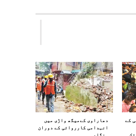
ی کے
دھاراوی کےمیگھ واڑی میں
انہدامی کارروائی کے دوران
تک
ہنگامہ