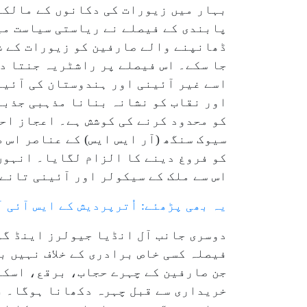
بہار میں زیورات کی دکانوں کے مالکان
پابندی کے فیصلے نے ریاستی سیاست می
ڈھانپنے والے صارفین کو زیورات کے ش
جا سکے۔ اس فیصلے پر راشٹریہ جنتا دل
اسے غیر آئینی اور ہندوستان کی آئی
اور نقاب کو نشانہ بنانا مذہبی جذبات
کو محدود کرنے کی کوشش ہے۔ اعجاز احم
سیوک سنگھ (آر ایس ایس) کے عناصر اس
کو فروغ دینے کا الزام لگایا۔ انہوں
اس سے ملک کے سیکولر اور آئینی تانے
یہ بھی پڑھئے: اُترپردیش کے ایس آئی 
دوسری جانب آل انڈیا جیولرز اینڈ گو
فیصلہ کسی خاص برادری کے خلاف نہیں ب
جن صارفین کے چہرے حجاب، برقع، اسکا
خریداری سے قبل چہرہ دکھانا ہوگا۔ ف