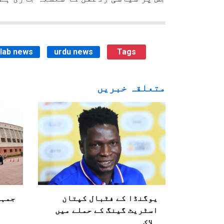
ilab news
urdu news
Tags
متعلقہ خبریں
یوگنڈا کے فٹبال کپتان
جمہو
اسٹریٹ گینگ کے حملے میں
ہلاک