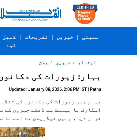
ممبئی
|
خبریں
|
تفریحات
|
کھیل
کود
ابتداء
خبریں
وطن
بہار: زیورات کی دکانوں
Updated: January 08, 2026, 2:06 PM IST | Patna
بہار میں زیورات کی دکانوں کی تنظیم 
اسکارف یا ہیلمٹ سے ڈھکے چہروں کے سا
قرار دیا، وہیں فیڈریشن نے اسے خالص