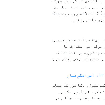
ے۔ انہوں نے کہا کہ سونے
ی رہی ہیں۔ ان کے مطابق
دس گرام سونے کی قیمت تقریباً ایک لاکھ ۴۰؍ ہزار روپے اور ایک کلو چاندی کی قیمت تقریباً ۵ء۲؍ لاکھ روپے ہے جبکہ
میں داخل ہوئے۔
اری کے وقت مختصر طور پر
 ہوگا جو اسکارف یا
 سینٹرل سپرنٹنڈنٹ آف
یاستوں کے بعض اضلاع میں
کے بقول، دکانوں کا عملہ
ے گی۔ خیال رہے کہ یہ
بحث کو جنم دے چکا ہے،