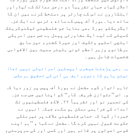
اعلان کیا، جہاں تقریباً دو درجن ممالک کے لیڈراور
اہلکاروں نے اس کے چارٹر پر دستخط کرنے میں ان کا
ساتھ دیا۔بورڈ آف پیس کے ساتھ ، ٹرمپ نے ایک غزہ
ایگزیکٹو بورڈ بھی بنایا جو فلسطینی ٹیکنوکریٹک
کمیٹی کے لیے ایک مشاورتی پینل ہے جس میں امریکی
ایلچی اسٹیو وٹکوف اور جیرڈ کشنر، نیز سابق
برطانوی وزیر اعظم ٹونی بلیئر سمیت بین الاقوامی
شخصیات شامل ہیں۔
یہ بھی پڑھئے: جیفری ایپسٹین اسرائیلی نہیں تھا:
نیتن یاہو کا دعویٰ، ایف بی آئی کی تحقیق برعکس
تاہم اتوار کو، مشعل نے بورڈ آف پیس پر زور دیا کہ
وہ اس ’’متوازن طریقہ کار‘‘ کو اپنائیں جس سے غزہ
کی تعمیر نو اور تقریباً ۲۲؍ لاکھ فلسطینیوں تک
امداد کی فراہمی ممکن ہو سکے، جبکہ انہوں نے
خبردار کیا کہ حماس فلسطینی علاقے پر غیرملکی
حکومت قبول نہیں کرے گا۔مشعل نے کہا ، ’’ہم اپنے
قومی اصولوں پر قائم ہیں اور کسی اور کی سرپرستی،