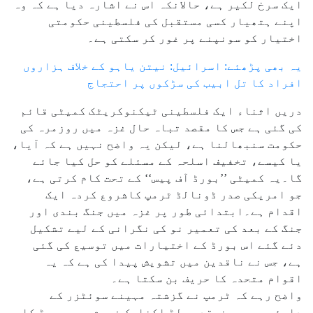
ایک سرخ لکیر ہے، حالانکہ اس نے اشارہ دیا ہے کہ وہ
اپنے ہتھیار کسی مستقبل کی فلسطینی حکومتی
اختیار کو سونپنے پر غور کر سکتی ہے۔
یہ بھی پڑھئے: اسرائیل: نیتن یاہو کے خلاف ہزاروں
افراد کا تل ابیب کی سڑکوں پر احتجاج
دریں اثناء ایک فلسطینی ٹیکنوکریٹک کمیٹی قائم
کی گئی ہے جس کا مقصد تباہ حال غزہ میں روزمرہ کی
حکومت سنبھالنا ہے، لیکن یہ واضح نہیں ہے کہ آیا،
یا کیسے، تخفیف اسلحہ کے مسئلے کو حل کیا جائے
گا۔یہ کمیٹی ’’بورڈ آف پیس‘‘ کے تحت کام کرتی ہے،
جو امریکی صدر ڈونالڈ ٹرمپ کاشروع کردہ ایک
اقدام ہے۔ابتدائی طور پر غزہ میں جنگ بندی اور
جنگ کے بعد کی تعمیر نو کی نگرانی کے لیے تشکیل
دئے گئے اس بورڈ کے اختیارات میں توسیع کی گئی
ہے، جس نے ناقدین میں تشویش پیدا کی ہے کہ یہ
اقوام متحدہ کا حریف بن سکتا ہے۔
واضح رہے کہ ٹرمپ نے گزشتہ مہینے سوئٹزر کے
داوئوس میں منعقد ورلڈ اکنامک فورم میں بورڈ کا