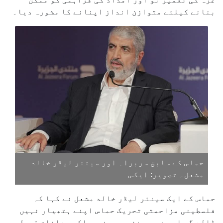
بنانے کیلئے متوازن انداز اپنانے کا مشورہ دیا۔
حماس کے سابق سربراہ اور سینئر لیڈر خالد
مشعل۔ تصویر: ایکس
حماس کے ایک سینئر لیڈر خالد مشعل نے کہا کہ
فلسطینی مزاحمتی تحریک حماس اپنے ہتھیار نہیں
ڈالے گی اور نہ ہی غزہ میں غیرملکی مداخلت قبول