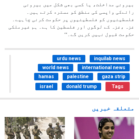
بیرونی مداخلت، یا کسی بھی شکل میں بیرونی
رائےکی واپسی کی منطق کو مسترد کرتے ہیں۔
فلسطینیوں کو فلسطینیوں پر حکومت کرنی چاہیے۔
غزہ ،غزہ کے لوگوں اور فلسطین کا ہے۔ ہم غیرملکی
حکومت قبول نہیں کریں گے۔‘‘
urdu news
inquilab news
world news
international news
hamas
palestine
gaza strip
israel
donald trump
Tags
متعلقہ خبریں