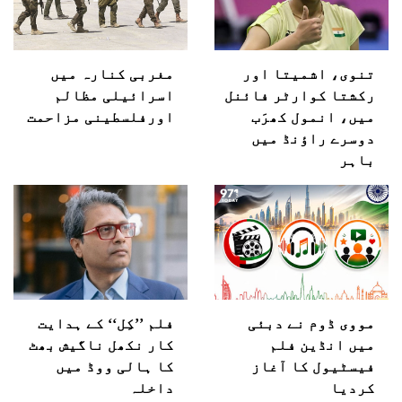
تنوی، اشمیتا اور
مغربی کنارہ میں
رکشتا کوارٹر فائنل
اسرائیلی مظالم
میں، انمول کھرَب
اورفلسطینی مزاحمت
دوسرے راؤنڈ میں
باہر
مووی ڈوم نے دبئی
فلم ’’کِل‘‘ کے ہدایت
میں انڈین فلم
کار نکھل ناگیش بھٹ
فیسٹیول کا آغاز
کا ہالی ووڈ میں
کردیا
داخلہ