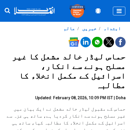
Togg
ابتداء
خبریں
عالم
حماس لیڈر خالد مشعل کا غیر
مسلح ہونے سے انکار،
اسرائیل کے مکمل انخلاء کا
مطالبہ
Updated: February 08, 2026, 10:09 PM IST | Doha
حماس کے مقبول لیڈر خالد مشعل نے ایک بیان میں
غیر مسلح ہونے سے انکار کردیا ہے، ساتھ ہی غزہ سے
اسرائیل کے مکمل انخلاء کا مطالبہ کیا، ساتھ ہی
غزہ کی تعمیر نو اور امداد کی فراہمی کو ممکن