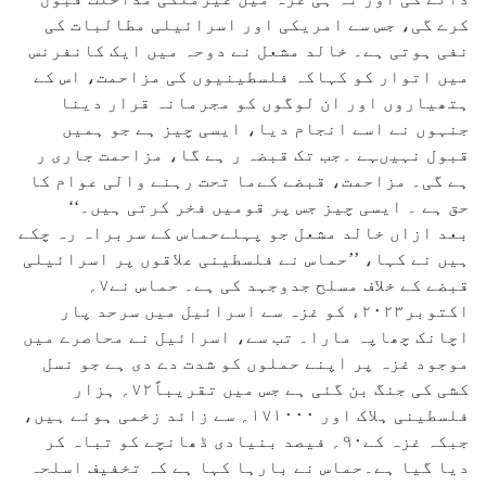
کرے گی، جس سے امریکی اور اسرائیلی مطالبات کی
نفی ہوتی ہے۔ خالد مشعل نے دوحہ میں ایک کانفرنس
میں اتوار کو کہاکہ فلسطینیوں کی مزاحمت، اس کے
ہتھیاروں اور ان لوگوں کو مجرمانہ قرار دینا
جنہوں نے اسے انجام دیا، ایسی چیز ہے جو ہمیں
قبول نہیںہے ۔جب تک قبضہ ر ہے گا، مزاحمت جاری ر
ہے گی۔ مزاحمت، قبضے کےما تحت رہنے والی عوام کا
حق ہے ۔ ایسی چیز جس پر قومیں فخر کرتی ہیں۔‘‘
بعد ازاں خالد مشعل جو پہلےحماس کے سربراہ رہ چکے
ہیں نے کہا، ’’حماس نے فلسطینی علاقوں پر اسرائیلی
قبضے کے خلاف مسلح جدوجہد کی ہے۔ حماس نے۷؍
اکتوبر۲۰۲۳ء کو غزہ سے اسرائیل میں سرحد پار
اچانک چھاپہ مارا۔ تب سے، اسرائیل نے محاصرے میں
موجود غزہ پر اپنے حملوں کو شدت دے دی ہے جو نسل
کشی کی جنگ بن گئی ہے جس میں تقریباً۷۲؍ ہزار
فلسطینی ہلاک اور ۱۷۱۰۰۰؍ سے زائد زخمی ہوئے ہیں،
جبکہ غزہ کے۹۰؍ فیصد بنیادی ڈھانچے کو تباہ کر
دیا گیا ہے۔حماس نے بارہا کہا ہے کہ تخفیف اسلحہ