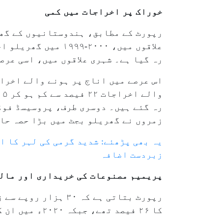
خوراک پر اخراجات میں کمی
رپورٹ کے مطابق، ہندوستانیوں کے گھر
رہ گیا ہے۔ شہری علاقوں میں، اسی عرصے کے دوران یہ حصہ ۴۸ فیصد 
اس عرصے میں اناج پر ہونے والے اخراج
رہ گئے ہیں۔ دوسری طرف، پروسیسڈ فوڈ
زمروں نے گھریلو بجٹ میں بڑا حصہ حا
زبردست اضافہ
پریمیم مصنوعات کی خریداری اور مالی