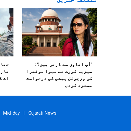
’آپ انڈوں سے ڈرتی ہیں!‘:
جھار
سپریم کورٹ نے مہوا موئترا
تاری
کی ورچوئل پیشی کی درخواست
اے ک
مسترد کردی
Mid-day
|
Gujarati News