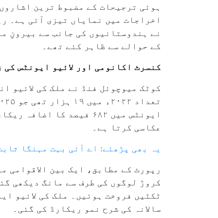
اخراجات میں نمایاں تیزی آئی ہے۔ رپ
نے ہندوستانیوں کی جانب سے بیرونِ مل
کے حوالے سے ظاہر کئے تھے۔
کنسرٹ اکانومی اور لائیو ایونٹس کی 
کوٹک میوچوئل فنڈ نے ملک کی لائیو ان
ایونٹس میں ۶۸۲ فیصد کا 
عکاسی کرتا ہے۔
یہ بھی پڑھئے: اے آئی بہت مہنگا ثاب
سالانہ کی شرح نمو ریکارڈ کی گئی۔