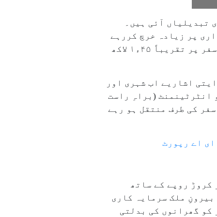
ی تبدیلیاں آئی ہیں۔
ری پر زیادہ خرچ کررہے
ہیں۔ رپورٹ کے مطابق، ہندوستانی گھرانوں نے مالی سال ۲۰۲۶ء میں فروری تک غیر ملکی سفر پر تقریباً ۴۵ء۱ لاکھ
ایتی اشاریے اب شہری اور
 انٹرٹینمنٹ (براہِ راست
فر کی طرف منتقل ہو رہے
 سال ۲۰۲۶ء میں فروری تک بیرونِ ملک سفر تقریباً ایک لاکھ ۴۵ ہزار کروڑ روپے کے ساتھ
بیرونِ ملک سرمایہ کاری
الاقوامی سفر کو گھرانوں کی بدلتی