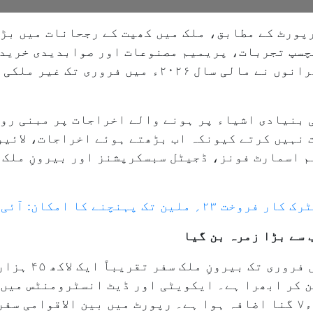
پورٹ کے مطابق، ملک میں کھپت کے رجحانات میں بڑ
چسپ تجربات، پریمیم مصنوعات اور صوابدیدی خریدا
 بنیادی اشیاء پر ہونے والے اخراجات پر مبنی رو
 نہیں کرتے کیونکہ اب بڑھتے ہوئے اخراجات، لائیو
 اسمارٹ فونز، ڈجیٹل سبسکرپشنز اور بیرونِ ملک س
 سے بڑا زمرہ بن گیا
رپورٹ کے مطابق، مالی
ن کر ابھرا ہے۔ ایکویٹی اور ڈیٹ انسٹرومنٹس میں 
میں بھی گزشتہ تین برسوں کے دوران ۳ء۷ گنا اضافہ ہوا ہے۔ رپورٹ میں بین 