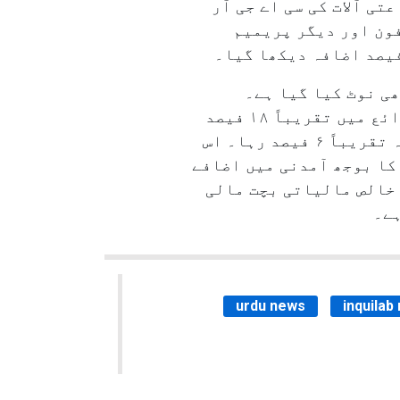
یں ۲ء۱ فیصد کی کمی ہوئی۔ سماعتی آلات کی سی اے جی آر
۴ فیصد اضافہ ہوا اور آئی فون اور دیگر پریمیم
ی نوٹ کیا گیا ہے۔
مالیاتی سال ۲۰۲۰ء اور مالیاتی سال ۲۰۲۵ء کے درمیان شہری امیر طبقے کی آمدنی کے ذرائع میں تقریباً ۱۸ فیصد
سی اے جی آر کی شرح سے اضافہ ہوا، جبکہ شہری متوسط و کم آمدنی والے طبقے میں یہ اضافہ تقریباً ۶ فیصد رہا۔ اس
قرضوں کی واپسی کا بوجھ آمدنی میں اضافے
پہلے ۹ مہینوں میں گھرانوں کی خالص مالیاتی بچت مالی
urdu news
inquilab