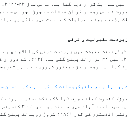
ہوئی ترج
ورٹ نے اس رجحان کو ان خدشات سے جوڑا جو اس سے ق
ک بڑھتے ہوئے اخراجات کے باعث غیر ملکی زرِ مباد
زبردست مقبولیت و ترقی
ٹرٹینمنٹ معیشت میں زبردست ترقی کی اطلاع دی ہے۔ 
تعداد ۲۰۲۲ء میں ۱۹ ہزار تھی جو ۲۰۲۵ء
اضافہ ریکارڈ کیا۔ یہ رجحان بڑے میٹرو شہروں سے باہر تف
ت ہو رہا ہے ، مائیکروسافٹ کا کہنا ہے کہ انسان س