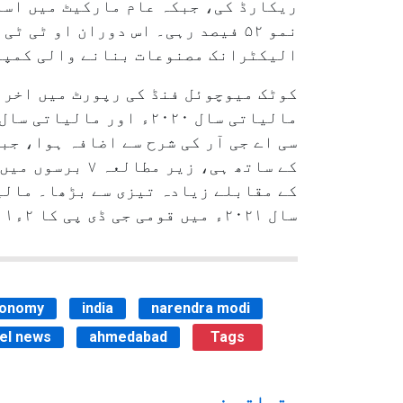
الیکٹرانک مصنوعات بنانے والی کمپنی ایپل کی ہ
کوٹک میوچوئل فنڈ کی رپورٹ میں اخرا
سال ۲۰۲۱ء میں قومی جی ڈی پی کا ۲ء۱۱ فیصد ہوا کرتی تھی جو اب گر کر ۳ء۵ فیصد رہ گئی ہے۔
conomy
india
narendra modi
vel news
ahmedabad
Tags
متعلقہ خبریں