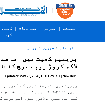
ممبئی
|
خبریں
|
تفریحات
|
کھیل
کود
ابتداء
خبریں
بزنس
لاکھ کروڑ روپے خرچ کئے:
Updated: May 26, 2026, 10:03 PM IST | New Delhi
رپورٹ میں ہندوستانیوں کے گھریلو اخ
گیا ہے۔ شہری علاقوں میں، اسی عرصے کے دوران یہ حصہ ۴۸ فیصد سے ک