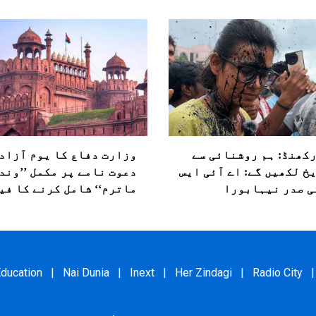
کھنڈ: ہم روشنائی سے
وزارت دفاع کا یوم آزاد
خ لکھیں گے: اے آئی ایس
دعوت نامے پر مکمل ’’وند
ی صدر نیہابورا
ماترم‘‘ شامل کرنے کا فی
ducation
|
Nai Dunia
|
Inext
|
Her Zindagi
|
Radio City
|