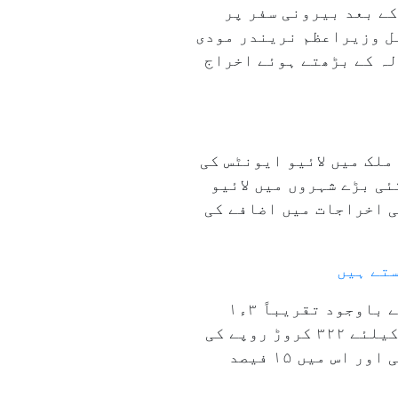
یحات کے مضبوط ترین اشاروں میں سے ایک قرار دیا گیا ہے۔ مالی سال ۲۳-۲۰۲۲ء کے بعد بیرونی سفر پر
بل وزیراعظم نریندر مودی
لہ کے بڑھتے ہوئے اخراج
ملک میں لائیو ایونٹس کی
 میں ۳۴ ہزار تک پہنچ گئی ہے۔ ۲۰۲۴ء کے دوران کئی بڑے شہروں میں لائیو
ریحی اخراجات میں اضافے کی
ستے ہیں
رپورٹ کے مطابق، ایک بین الاقوامی میوزک کنسرٹ کیلئے صرف ۵ء۱ لاکھ ٹکٹ دستیاب ہونے کے باوجود تقریباً ۳ء۱
کروڑ لوگوں کی طرف سے مانگ دیکھی گئی۔ صرف احمد آباد میں منعقد ہونے والے ۳ کنسرٹس کیلئے ۳۲۲ کروڑ روپے کی
ٹکٹیں فروخت ہوئیں۔ ملک کی لائیو ایونٹس انڈسٹری کی قدر ۲۰۸۶۱ کروڑ روپے تک پہنچ گئی اور اس میں ۱۵ فیصد