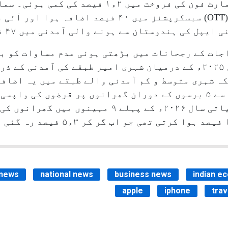
ریکارڈ کی، جبکہ عام مارکیٹ میں اسمارٹ فون کی فروخت م
نمو ۵۲ فیصد رہی۔ اس دوران او ٹی ٹی (OTT) سبسکرپشنز میں ۰
ندوستان سے ہونے والی آمدنی میں ۴۷ فیصد اضافہ دیکھا گیا۔
جات کے رجحانات میں بڑھتی ہوئی عدم مساوات کو بھ
کے ساتھ ہی، زیر مطالعہ ۷ برسوں میں سے ۵ برسوں کے دوران گھرانوں پر 
کے مقابلے زیادہ تیزی سے بڑھا۔ مالیاتی سال ۲۰۲۶ء کے 
 news
national news
business news
indian e
apple
iphone
tra