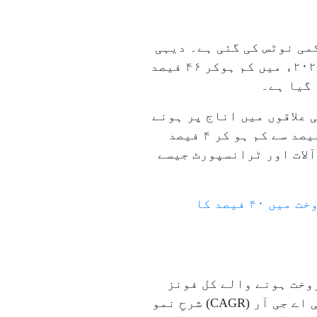
می نوٹس کی گئی ہے۔ دیہی
علاقوں میں، ۲۰۰۰-۱۹۹۹ میں گھریلو اخراجات کا ۵۹ فیصد خوراک پر خرچ ہوتا تھا جو ۲۳-۲۰۲۲ء میں کم ہوکر ۴۶ فیصد
 علاقوں میں اناج پر ہونے
والے اخراجات ۲۲ فیصد سے کم ہو کر ۵ فیصد، جبکہ شہری علاقوں میں اناج کے اخراجات ۱۲ فیصد سے کم ہو کر ۴ فیصد
لات اور ٹرانسپورٹ جیسے
یہ بھی پڑھئے: شدید گرمی کی لہر کا اثر: کولر، اے سی، ٹھنڈے مشروبات، آئس کریم کی فروخت میں ۴۰ فیصد کا
روپے سے زائد قیمت والے پریمیم اسمارٹ فونز ۲۰۲۵ء میں فروخت ہونے والے کل فونز
کا ۲۶ فیصد تھے، جبکہ ۲۰۲۰ء میں ان کا حصہ ۲۰ فیصد تھا۔ پریمیم آلات نے ۹ء۵ فیصد کی سی اے جی آر (CAGR) شرحِ نمو