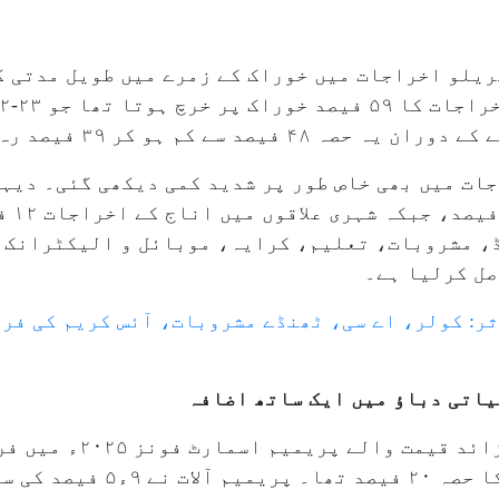
یلو اخراجات میں خوراک کے زمرے میں طویل مدتی ک
سے کم ہو کر ۳۹ فیصد رہ گیا ہے۔
ات میں بھی خاص طور پر شدید کمی دیکھی گئی۔ دیہی
، مشروبات، تعلیم، کرایہ، موبائل و الیکٹرانک آ
صل کرلیا ہے۔
اتی دباؤ میں ایک ساتھ اضافہ
رپورٹ بتاتی ہے کہ ۳۰ ہزار 