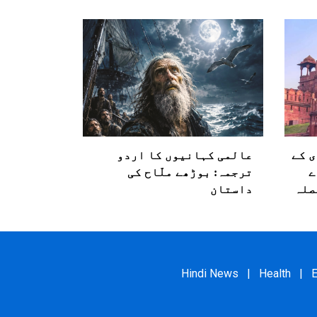
ی کے
عالمی کہانیوں کا اردو
ے
ترجمہ: بوڑھے ملّاح کی
صلہ
داستان
Hindi News
|
Health
|
E