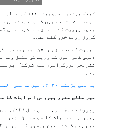
کوٹک مہندرا میوچوئل فنڈ کی حالیہ ر
رجحانات بتاتے ہیں کہ ہندوستانی دل
کروڑ روپے خرچ کئے ہیں۔
رپورٹ کے مطابق، راشن اور روزمرہ کی
دیہی گھرانوں کے رویے کی مکمل وضاحت
تفریحی پروگراموں میں شرکت)، پریمیم
ہیں۔
یہ بھی پڑھئے: ۲۰۲۶ء میں عالمی الیکٹرک کار فروخت ۲۳؍ ملین تک پہنچنے کا امکان: آئی ای اے رپورٹ
غیر ملکی سفر، بیرونی اخراجات کا سب
بیرونی اخراجات کا سب سے بڑا زمرہ ب