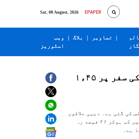
EPAPER
Sat, 08 August, 2026
الم
|
تصاویر
|
بلاگ
|
ویب
گار
اسٹوریز
پریمیم کھپت میں اضافے کے باعث ہندوستانیوں نے غیر ملکی سفر پر ۴۵ء۱
 کی گئی ہے۔ دیہی علاقوں
میں، ۲۰۰۰-۱۹۹۹ میں گھریلو اخراجات کا ۵۹ فیصد خوراک پر خرچ ہوتا تھا جو ۲۳-۲۰۲۲ء میں کم ہوکر ۴۶ فیصد رہ