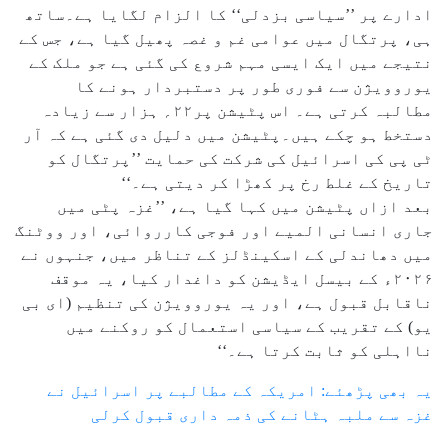
ادارے پر ’’سیاسی بزدلی‘‘ کا الزام لگایا ہے۔ساتھ
ہی، پرتگال میں عوامی غم و غصہ پھیل گیا ہے، جس کے
نتیجے میں ایک ایسی مہم شروع کی گئی ہے جو ملک کے
یوروویژن سے فوری طور پر دستبردار ہونے کا
مطالبہ کرتی ہے۔ اس پٹیشن پر۲۲؍ ہزار سے زیادہ
دستخط ہو چکے ہیں۔پٹیشن میں دلیل دی گئی ہے کہ آر
ٹی پی کی اسرائیل کی شرکت کی حمایت ’’پرتگال کو
تاریخ کے غلط رخ پر کھڑا کر دیتی ہے۔‘‘
بعد ازاں پٹیشن میں کہا گیا ہے، ’’غزہ پٹی میں
جاری انسانی المیے اور فوجی کارروائی، اور ووٹنگ
میں دھاندلی کے اسکینڈلز کے تناظر میں، جنہوں نے
۲۰۲۶ء کے بیسل ایڈیشن کو داغدار کیا، یہ موقف
ناقابل قبول ہے، اور یہ یوروویژن کی تنظیم (ای بی
یو) کے تقریب کے سیاسی استعمال کو روکنے میں
نااہلی کو ثابت کرتا ہے۔‘‘
یہ بھی پڑھئے: امریکہ کے مطالبے پر اسرائیل نے
غزہ سے ملبہ ہٹانے کی ذمہ داری قبول کرلی