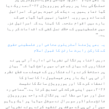
حملے) کی بنا پر روس کو یوروویژن ۲۰۲۲ءسے روک دیا
گیا تھا، ہمیں یہ دیکھ کر حیرت ہوئی کہ اسرائیل
کے ساتھ وہی رویہ اختیار نہیں کیا گیا، جس کے
بارے میں اقوام متحدہ کا کہنا ہے کہ اسرائیل غزہ
میں فلسطینیوں کے خلاف نسل کشی کے اقدامات کر رہا
ہے۔’’
یہ بھی پڑھئے: آسٹریلوی صحافی اور فلسطینی حقوق
کے کارکن رابرٹ مارٹن کا قبول اسلام
دریں اثناء پرتگالی نشریاتی ادارے آر ٹی پی نے
فنکاروں کے بیان کے جواب میں واضح کیا کہ’’ بیان
پر دستخط کرنے والے فنکاروں کے فیصلے سے قطع نظر،
آر ٹی پی ایک بار پھر فیسٹیول دا کانساؤ کا
انعقاد کرے گا اور یوروویژن سانگ کانٹیسٹ
۲۰۲۶ءمیں اپنی شرکت کی تصدیق کرتا ہے۔‘‘سماجی رد
عمل اور عوامی مطا لبہ پرتگال کے واحد یوروویژن
فاتح،سلواڈور سوبرال نے سوشل میڈیا پر ایک ویڈیو
میں آر ٹی پی کے موقف پر تنقید کرتے ہوئے نشریاتی