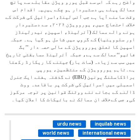
واضح رہے کہ اس سے قبل یورو ویژن مقابلے سے پانچ
ممالک پہلے ہی دستبردار ہو چکے ہیںیہ اقدام اس
وقت سامنے آیا ہے جب آئس لینڈ،اسرائیل کی شرکت کے
خلاف احتجاج میں، یوروویژن ۲۰۲۶ء سے دستبردار
ہونے والے ممالک (آئرلینڈ، اسپین، نیدرلینڈز
اور سلووینیا) کے گروپ میں شامل ہو گیا ہے۔ جبکہ
اسپین کا تعلق یوروویژن کے مالی حصہ دار ’’بگ
فائیو‘‘ممالک سے ہے، جبکہ آئرلینڈ مسابقتی تاریخ
میں سب سے زیادہ (سات بار) جیتنے کا ریکارڈ رکھتا
ہے۔تاہم یوروویژن کے منتظمین، یورپی
براڈکاسٹنگ یونین (EBU) نے گذشتہ ہفتے ایک جنرل
اسمبلی میں اسرائیل کی شرکت پر باقاعدہ ووٹ
ڈالنے کے بجائے نئے ووٹنگ قوانین پر توجہ مرکوز
کی، جس کےخلاف ان ممالک نے بائیکاٹ کا اعلان کیا۔
urdu news
inquilab news
world news
international news