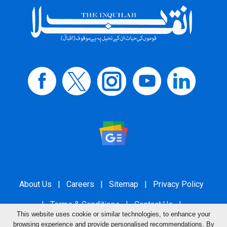
About Us
|
Careers
|
Sitemap
|
Privacy Policy
|
Terms & Conditions
|
Contact Us
|
This website uses cookie or similar technologies, to enhance your
Grievance Redressal
browsing experience and provide personalised recommendations. By