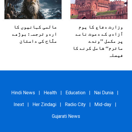
وزارت دفاع کا یوم
عالمی کہانیوں کا
آزادی کے دعوت نامے
اردو ترجمہ: بوڑھے
پر مکمل ’’وندے
ملّاح کی داستان
ماترم‘‘ شامل کرنے کا
فیصلہ
Hindi News
|
Health
|
Education
|
Nai Dunia
|
Inext
|
Her Zindagi
|
Radio City
|
Mid-day
|
Gujarati News