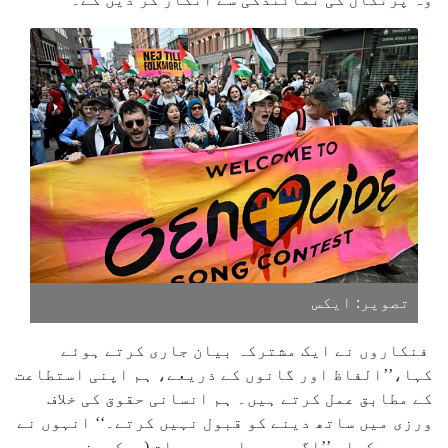
تصویر: ایکس
فنکاروں نے ایک مشترکہ بیان جاری کرتے ہوئے
کہا،’’الفاظ اور گانوں کے ذریعے، ہم اپنی استطاعت
کے مطابق عمل کرتے ہیں۔ ہم انسانی حقوق کی خلاف
ورزی میں ساتھ دینے کو قبول نہیں کرتے۔‘‘ انہوں نے
یہ بھی کہا، ’’اگرچہ سیاسی وجوہات (یوکرین پر