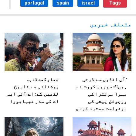
portugal
spain
israel
Tags
متعلقہ خبریں
’آپ انڈوں سے ڈرتی
جھارکھنڈ: ہم
ہیں!‘: سپریم کورٹ نے
روشنائی سے تاریخ
مہوا موئترا کی
لکھیں گے: اے آئی ایس
ورچوئل پیشی کی
اے کی صدر نیہابورا
درخواست مسترد کردی