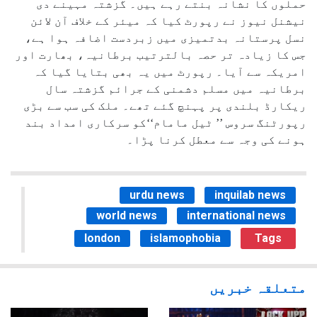
حملوں کا نشانہ بنتے رہے ہیں۔ گزشتہ مہینے دی
نیشنل نیوز نے رپورٹ کیا کہ میئر کے خلاف آن لائن
نسل پرستانہ بدتمیزی میں زبردست اضافہ ہوا ہے،
جس کا زیادہ تر حصہ بالترتیب برطانیہ، بھارت اور
امریکہ سے آیا۔ رپورٹ میں یہ بھی بتایا گیا کہ
برطانیہ میں مسلم دشمنی کے جرائم گزشتہ سال
ریکارڈ بلندی پر پہنچ گئے تھے۔ ملک کی سب سے بڑی
رپورٹنگ سروس ’’ ٹیل مامام‘‘کو سرکاری امداد بند
ہونے کی وجہ سے معطل کرنا پڑا۔
urdu news
inquilab news
world news
international news
london
islamophobia
Tags
متعلقہ خبریں