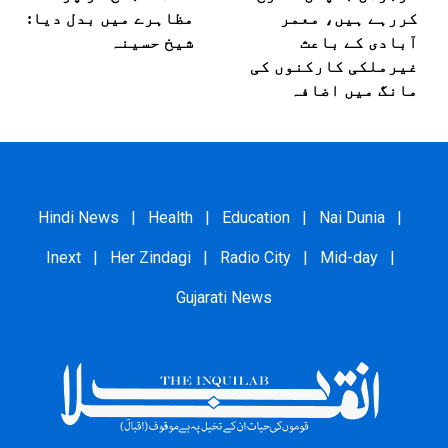
کررہے ہیں، معمر
مظاہرے میں بدل دیا:
آبادی کے باعث
شیخ حسینہ
غیرملکی کارکنوں کی
مانگ میں اضافہ
Hindi News
|
Health
|
Education
|
Nai Dunia
|
Inext
|
Her Zindagi
|
Radio City
|
Mid-day
|
Gujarati News