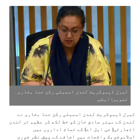
لبرل ڈیموکریٹ لندن اسمبلی رکن حنا بخاری۔
تصویر: ایکس
لبرل ڈیموکریٹ لندن اسمبلی رکن حنا بخاری نے
لندن کے میئر صادق خان کو خط لکھ کر عظیم تر لندن
اتھارٹی( جی ایل اے) کے تمام اداروں میں
اسلاموفوبک واقعات میں اضافے کے پیشِ نظر فوری