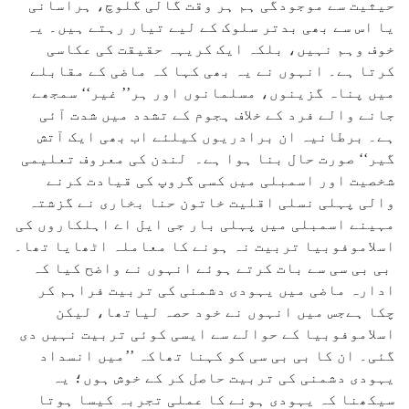
حیثیت سے موجودگی ہم ہر وقت گالی گلوچ، ہراسانی
یا اس سے بھی بدتر سلوک کے لیے تیار رہتے ہیں۔ یہ
خوف وہم نہیں، بلکہ ایک کریہہ حقیقت کی عکاسی
کرتا ہے۔ انہوں نے یہ بھی کہا کہ ماضی کے مقابلے
میں پناہ گزینوں، مسلمانوں اور ہر’’ غیر‘‘ سمجھے
جانے والے فرد کے خلاف ہجوم کے تشدد میں شدت آئی
ہے۔ برطانیہ ان برادریوں کیلئے اب بھی ایک آتش
گیر‘‘ صورت حال بنا ہوا ہے۔ لندن کی معروف تعلیمی
شخصیت اور اسمبلی میں کسی گروپ کی قیادت کرنے
والی پہلی نسلی اقلیت خاتون حنا بخاری نے گزشتہ
مہینے اسمبلی میں پہلی بار جی ایل اے اہلکاروں کی
اسلاموفوبیا تربیت نہ ہونے کا معاملہ اٹھایا تھا۔
بی بی سی سے بات کرتے ہوئے انہوں نے واضح کیا کہ
ادارہ ماضی میں یہودی دشمنی کی تربیت فراہم کر
چکا ہےجس میں انہوں نے خود حصہ لیاتھا، لیکن
اسلاموفوبیا کے حوالے سے ایسی کوئی تربیت نہیں دی
گئی۔ ان کا بی بی سی کو کہنا تھاکہ ’’میں انسداد
یہودی دشمنی کی تربیت حاصل کر کے خوش ہوں؛ یہ
سیکھنا کہ یہودی ہونے کا عملی تجربہ کیسا ہوتا