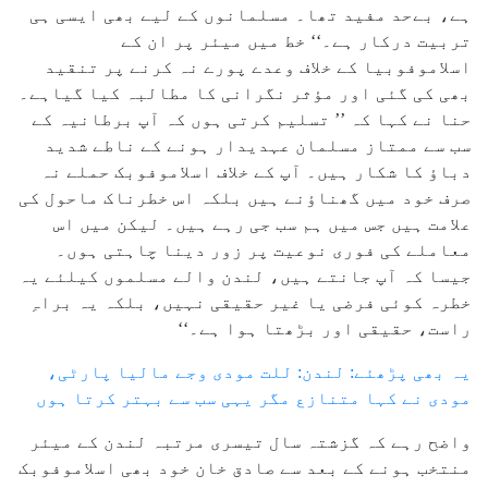
ہے، بےحد مفید تھا۔ مسلمانوں کے لیے بھی ایسی ہی
تربیت درکار ہے۔‘‘ خط میں میئر پر ان کے
اسلاموفوبیا کے خلاف وعدے پورے نہ کرنے پر تنقید
بھی کی گئی اور مؤثر نگرانی کا مطالبہ کیا گیاہے۔
حنا نے کہا کہ ’’ تسلیم کرتی ہوں کہ آپ برطانیہ کے
سب سے ممتاز مسلمان عہدیدار ہونے کے ناطے شدید
دباؤ کا شکار ہیں۔ آپ کے خلاف اسلاموفوبک حملے نہ
صرف خود میں گھناؤنے ہیں بلکہ اس خطرناک ماحول کی
علامت ہیں جس میں ہم سب جی رہے ہیں۔ لیکن میں اس
معاملے کی فوری نوعیت پر زور دینا چاہتی ہوں۔
جیسا کہ آپ جانتے ہیں، لندن والے مسلموں کیلئے یہ
خطرہ کوئی فرضی یا غیر حقیقی نہیں، بلکہ یہ براہِ
راست، حقیقی اور بڑھتا ہوا ہے۔‘‘
یہ بھی پڑھئے: لندن: للت مودی وجے مالیا پارٹی،
مودی نے کہا متنازع مگر یہی سب سے بہتر کرتا ہوں
واضح رہے کہ گزشتہ سال تیسری مرتبہ لندن کے میئر
منتخب ہونے کے بعد سے صادق خان خود بھی اسلاموفوبک