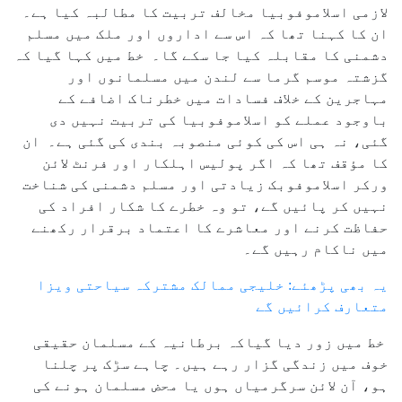
لازمی اسلاموفوبیا مخالف تربیت کا مطالبہ کیا ہے۔
ان کا کہنا تھا کہ اس سے اداروں اور ملک میں مسلم
دشمنی کا مقابلہ کیا جا سکے گا۔ خط میں کہا گیا کہ
گزشتہ موسم گرما سے لندن میں مسلمانوں اور
مہاجرین کے خلاف فسادات میں خطرناک اضافے کے
باوجود عملے کو اسلاموفوبیا کی تربیت نہیں دی
گئی، نہ ہی اس کی کوئی منصوبہ بندی کی گئی ہے۔ ان
کا مؤقف تھا کہ اگر پولیس اہلکار اور فرنٹ لائن
ورکر اسلاموفوبک زیادتی اور مسلم دشمنی کی شناخت
نہیں کر پائیں گے، تو وہ خطرے کا شکار افراد کی
حفاظت کرنے اور معاشرے کا اعتماد برقرار رکھنے
میں ناکام رہیں گے۔
یہ بھی پڑھئے: خلیجی ممالک مشترکہ سیاحتی ویزا
متعارف کرائیں گے
خط میں زور دیا گیاکہ برطانیہ کے مسلمان حقیقی
خوف میں زندگی گزار رہے ہیں۔ چاہے سڑک پر چلنا
ہو، آن لائن سرگرمیاں ہوں یا محض مسلمان ہونے کی