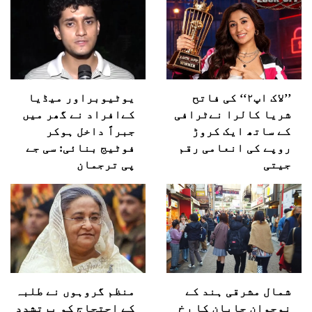
’’لاک اپ۲‘‘ کی فاتح
یوٹیوبراور میڈیا
شریا کالرا نےٹرافی
کےافراد نے گھر میں
کے ساتھ ایک کروڑ
جبراً داخل ہوکر
روپے کی انعامی رقم
فوٹیج بنائی: سی جے
جیتی
پی ترجمان
شمال مشرقی ہند کے
منظم گروہوں نے طلبہ
نوجوان جاپان کا رخ
کے احتجاج کو پرتشدد