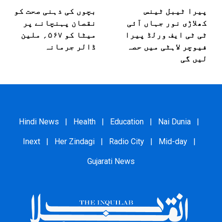
پیرا ٹیبل ٹینس
بچوں کی ذہنی صحت کو
کھلاڑی نور جہاں آئی
نقصان پہنچانے پر
ٹی ٹی ایف ورلڈ پیرا
میٹا کو ۵۶۷؍ ملین
فیوچر لاہٹی میں حصہ
ڈالر جرمانہ
لیں گی
Hindi News
|
Health
|
Education
|
Nai Dunia
|
Inext
|
Her Zindagi
|
Radio City
|
Mid-day
|
Gujarati News