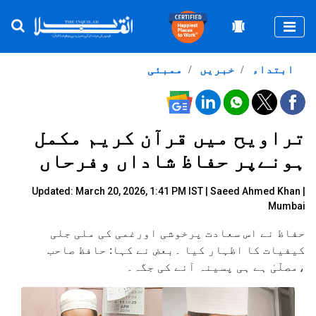
Togg
ابتداء
خبریں
ممبئی
تراویح میں قرآن کریم مکمل
ہونےپر حفاظ شاداں وفرحاں
Updated: March 20, 2026, 1:41 PM IST |
Saeed Ahmed Khan
|
Mumbai
حفاظ نے اس سعادت پرخوشی اورغمی کی ملی جلی
کیفیات کا اظہار کیا ۔بعض نے کہا: حافظ صاحب
،مصلّیٰ ہے ہی پسینہ آنے کی جگہ۔