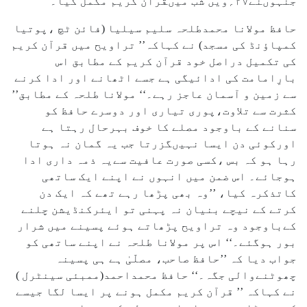
جنہوںنے۲۷؍ویں شب میںقرآن کریم مکمل کیا۔
حافظ مولانا محمدطلحہ سلیم سیلیا (فائن ٹچ ،پوتیا
کمپاؤنڈ کی مسجد) نے کہاکہ’’ تراویح میں قرآن کریم
کی تکمیل دراصل خود قرآن کریم کے مطابق اس
بارِامامت کی ادائیگی ہے جسے اٹھانے اور ادا کرنے
سے زمین و آسمان عاجز رہے۔‘‘ مولانا طلحہ کے مطابق’’
کثرت سے تلاوت،پوری تیاری اور دوسرے حافظ کو
سنانے کے باوجود مصلے کا خوف بہرحال رہتا ہے
اورکوئی دن ایسا نہیںگزرتا جب یہ گمان نہ ہوتا
رہا ہو کہ بس ،کسی صورت عافیت سےیہ ذمہ داری ادا
ہوجائے۔ اس ضمن میں انہوں نے اپنے ایک ساتھی
کاتذکرہ کیا، ’’وہ بھی پڑھا رہے تھے کہ ایک دن
کرتے کے نیچے بنیان نہ پہنی تو ایئرکنڈیشن چلنے
کےباوجود وہ تراویح پڑھاتے ہوئے پسینے میں شرار
بور ہوگئے۔‘‘ اس پر مولانا طلحہ نے اپنے ساتھی کو
جواب دیا کہ ’’حافظ صاحب، مصلّیٰ ہے ہی پسینہ
چھوٹنےوالی جگہ۔‘‘ حافظ محمداحمد(ممبئی سینٹرل )
نے کہاکہ ’’ قرآن کریم مکمل ہونے پر ایسا لگا جیسے