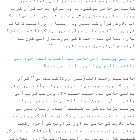
کوئی بڑا بوجھ تھا، اسے منزل تک پہنچانے میں
کامیابی حاصل ہوگئی۔یہ وہ موقع ہے جب قرآن کریم
پورا ہونے پرخوشی ہوتی ہے اورغم بھی۔ غم اس لئےکہ
اب تلاوت ِقرآن کے تئیں وہ اہتمام اورانہماک قائم
نہیںرہے گا جو ماہ ِ مبارک میںرہا کرتا تھا۔ کاش !
باری تعالیٰ تمام حفاظ کو پورے سال اسی طرح سے
اہتمام کی توفیق مرحمت فرمائے۔‘‘
یہ بھی پڑھئے: ایں خانہ ہمہ آفتاب است، خود بھی
حافظ، والد، چچا اور دادا بھی حافظ
حافظ سید رحمت اللہ(میراروڈ) کے مطابق ’’ قرآن
کریم کے جیسے جیسے پارے پورے ہوتے جاتے ہیںکیفیت
بدلتی جاتی ہے۔ جیسے جیسے ۲۷؍ ویں شب قریب آتی
جاتی ہےدل بے چین ہونے لگتا ہےکہ اب قرآن پاک
پڑھنے پڑھانے کی یہ کیفیت آئندہ رمضان میں ہی
میسر آئے گی۔ حقیقت یہ ہے کہ جب قرآن کریم کی سورہ
ناس تلاوت کی جاتی ہے اور تراویح کی آخری رکعت
ہوتی ہے، اس وقت قلب و ذہن پرجواطمینان اورشکر کی
کیفیت طاری ہوتی ہے ، اسے بیان کرنا اورالفاظ کا