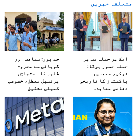
متعلقہ خبریں
ایک پر حملہ سب پر
جے پور: سماعت اور
حملہ تصور ہوگا:
گویائی سے محروم
ترکی، سعودی،
طلبہ کا احتجاج،
پاکستان کا تاریخی
پرنسپل معطل، خصوصی
دفاعی معاہدہ
کمیٹی تشکیل