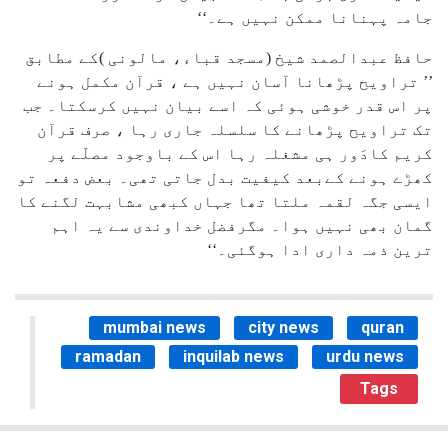
جامہ پہنانا ممکن نہیں ہے۔‘‘
حافظ عبدالصمد شیخ (مسجد قباء، مالونی )کے مطابق
’’ تراویح پڑھانا آسان نہیں ہے ، قرآن مکمل ہونے
پر اس قدر خوشی ہوئی کہ اسے بیان نہیں کرسکتا۔ جب
تک تراویح پڑھانے کا سلسلہ جاری رہا ، صرف قرآن
کریم کادَور ہی مشغلہ رہا اس کے باوجود مصلّے پر
کھڑے ہونے کےبعد کیفیت بدل جاتی تھی۔ بعض دفعہ تو
ایسی جگہ لقمہ ملتا تھا جہاں کبھی مشابہت لگنے کا
گمان بھی نہیں ہوا۔ مگرفضل خداوندی سے یہ اہم
ترین ذمہ داری ادا ہوگئی۔‘‘
mumbai news
city news
quran
ramadan
inquilab news
urdu news
Tags