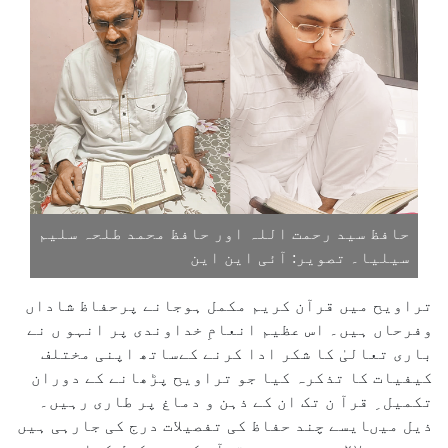
حافظ سید رحمت اللہ اور حافظ محمد طلحہ سلیم
سیلیا۔ تصویر: آئی این این
تراویح میں قرآن کریم مکمل ہوجانے پرحفاظ شاداں
وفرحاں ہیں۔ اس عظیم انعامِ خداوندی پر انہو ں نے
باری تعالیٰ کا شکر ادا کرنے کےساتھ اپنی مختلف
کیفیات کا تذکرہ کیا جو تراویح پڑھانے کے دوران
تکمیل ِ قرآ ن تک ان کے ذہن و دماغ پر طاری رہیں۔
ذیل میںایسے چند حفاظ کی تفصیلات درج کی جارہی ہیں