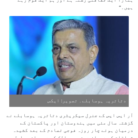
ہیں۔“
دتاتریہ ہوسابلے۔ تصویر: ایکس
آر ایس ایس کے جنرل سیکریٹری دتاتریہ ہوسابلے نے
گزشتہ سال مئی میں ہندوستان اور پاکستان کے
درمیان ہوئے چار روزہ فوجی تصادم کے بعد کشیدہ
تعلقات کے دوران دونوں ممالک کے درمیان مسلسل