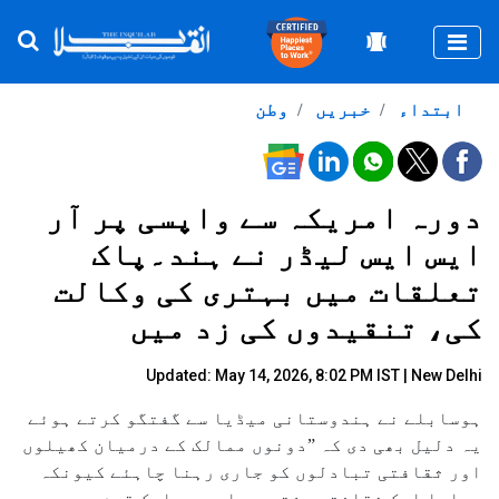
Togg
ابتداء
خبریں
وطن
دورہ امریکہ سے واپسی پر آر
ایس ایس لیڈر نے ہند۔پاک
تعلقات میں بہتری کی وکالت
کی، تنقیدوں کی زد میں
Updated: May 14, 2026, 8:02 PM IST | New Delhi
ہوسابلے نے ہندوستانی میڈیا سے گفتگو کرتے ہوئے
یہ دلیل بھی دی کہ ”دونوں ممالک کے درمیان کھیلوں
اور ثقافتی تبادلوں کو جاری رہنا چاہئے کیونکہ
ہمارا ایک ثقافتی رشتہ ہے اور ہم ایک قوم رہے