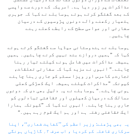
مذاکرات پر زور دیا ہے۔ امریکہ کے دورے سے واپسی
کے بعد گفتگو کرتے ہوئے ہوسابلے نے کہا کہ جوہری
ہتھیار رکھنے والے دونوں پڑوسیوں کے درمیان
سفارتی اور عوامی سطح کے رابطے کھلے رہنے
چاہئیں۔
ہوسابلے نے ہندوستانی میڈیا سے گفتگو کرتے ہوئے
کہا کہ ”ہمیں دروازے بند نہیں کرنے چاہئیں۔ ہمیں
ہمیشہ مذاکرات میں شامل ہونے کیلئے تیار رہنا
چاہئے۔“ انہوں نے مزید کہا کہ سفارتی تعلقات،
تجارت، کامرس اور ویزا سسٹم کو جاری رہنا چاہئے
کیونکہ ”مذاکرات کیلئے ہمیشہ ایک کھڑکی کھلی
ہونی چاہئے۔“ ہوسابلے نے یہ دلیل بھی دی کہ دونوں
ممالک کے درمیان کھیلوں اور ثقافتی تبادلوں کو
جاری رہنا چاہئے۔ انہوں نے کہا کہ ”کیونکہ ہمارا
ایک ثقافتی رشتہ ہے اور ہم ایک قوم رہے ہیں۔“
یہ بھی پڑھئے: وزیر اعظم کی ’’کفایت شعاری‘‘، اپنا
سرکاری قافلہ کم کردیا ، اب صرف ۲؍ گاڑیاں ہونگی