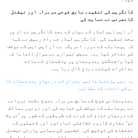
کانگریس کی تنقید، سابق فوجی سربراہ اور نیشنل
کانفرنس نے حمایت کی
آر ایس ایس لیڈر کے بیان کے بعد کانگریس نے ان پر
سخت تنقید کی۔ کانگریس لیڈر جے رام رمیش نے کہا
کہ ہوسابلے کے دورہ امریکہ نے آر ایس ایس کے موقف
کو متاثر کیا ہے۔ منیش تیواری نے سوال اٹھایا کہ
کیا واشنگٹن ہندوستان پر پاکستان کے ساتھ
مذاکرات کیلئے دباؤ ڈال رہا ہے۔
یہ بھی پڑھئے: عالمی بحران کے درمیان ہندوستان کا
برکس اتحاد کا مطالبہ
ہندوستانی فوج کے سابق سربراہ منوج مکند نروانے
نے ہوسابلے کے موقف کی حمایت کی اور دونوں ممالک
کے درمیان تناؤ کم کرنے کے طریقوں کے طور پر ’ٹریک
ٹو‘ سفارت کاری، ثقافتی تبادلوں اور کھیلوں کے
تعلقات کی توثیق کی۔ کشمیر کی سیاسی پارٹی نیشنل
کانفرنس کے صدر فاروق عبداللہ نے بھی ہوسابلے کی