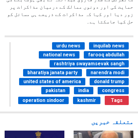
حمایت کی اور دونوں ممالک کے درمیان مذاکرات پر
زور دیا اور کہا کہ مذاکرات کے ذریعے ہی مسائل کو
حل کیا جاسکتا ہے۔
urdu news
inquilab news
national news
farooq abdullah
rashtriya swayamsevak sangh
bharatiya janata party
narendra modi
united states of america
donald trump
pakistan
india
congress
operation sindoor
kashmir
Tags
متعلقہ خبریں