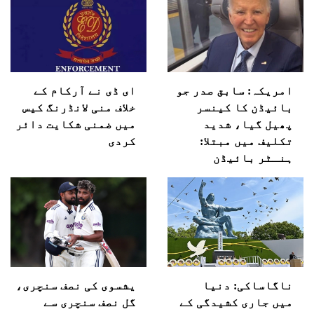
امریکہ: سابق صدر جو
ای ڈی نے آرکام کے
بائیڈن کا کینسر
خلاف منی لانڈرنگ کیس
پھیل گیا، شدید
میں ضمنی شکایت دائر
تکلیف میں مبتلا:
کردی
ہنـٹر بائیڈن
ناگاساکی: دنیا
یشسوی کی نصف سنچری،
میں جاری کشیدگی کے
گل نصف سنچری سے