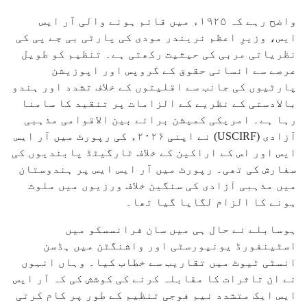
واضح رہے کہ ۱۹۲۵ء میں قائم ہونے والی آر ایس
ایس، وزیرِ اعظم نریندر مودی کی پارٹی بی جے پی کی
نظریاتی مربی کی حیثیت رکھتی ہے۔ تنظیم کو طویل
عرصے سے انسانی حقوق کے گروپس اور اپوزیشن
پارٹیوں کی جانب سے اقلیتوں کے خلاف تشدد اور ہندو
بالادستی کے نظریے کے الزامات پر تنقید کا سامنا
رہا ہے۔ امریکی کمیشن برائے بین الاقوامی مذہبی
آزادی (USCIRF) نے اپنی ۲۰۲۶ء کی رپورٹ میں آر ایس
ایس اور اس کے اراکین کے خلاف ٹارگیٹڈ پابندیوں کی
سفارش کی تھی۔ رپورٹ میں آر ایس ایس پر ہندوستان
میں مذہبی آزادی کی سنگین خلاف ورزیوں میں ملوث
ہونے کا الزام لگایا گیا تھا۔
ہوسابلے نے حال ہی میں سان فرانسسکو میں
اسٹینفورڈ یونیورسٹی اور واشنگٹن میں ہڈسن
انسٹی ٹیوٹ میں تقاریب سے خطاب کیا۔ وہاں انہوں
نے ان تاثرات کا مقابلہ کرنے کی کوشش کی کہ آر ایس
ایس ایک متشدد نیم فوجی تنظیم کے طور پر کام کرتی