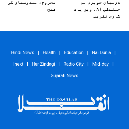
درمیان جوہری بم
محروم، ہندوستان کی
حملےکی ۸۱؍ ویں یاد
فتح
گاری تقریب
Hindi News
|
Health
|
Education
|
Nai Dunia
|
Inext
|
Her Zindagi
|
Radio City
|
Mid-day
|
Gujarati News