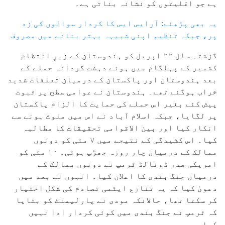
ہے جو اقلیتوں کو نشانہ بناتی ہے۔
یہ بھی پڑھئے: آرایس ایس کا کردار سوالوں کی زد
پر، جبکہ تنظیم اپنی شبیہہ بہتر بنانے میں مصروف
گزشتہ سال ۲۲ اپریل کو ہندوستان کے زیرِ انتظام
کشمیر کے پہلگام میں ہوئے دہشت گردانہ حملے کے
بعد ہندوستان اور پاکستان کے درمیان تعلقات شدید
خراب ہوگئے تھے۔ ہندوستان نے عوامی سطح پر ثبوت
پیش کئے بغیر اس حملے کی حمایت کا الزام پاکستان
پر لگایا، جبکہ اسلام آباد نے اس میں ملوث ہونے سے
انکار کیا اور بین الاقوامی تحقیقات کا مطالبہ
کیا۔ اس کشیدگی کے نتیجے میں ۷ مئی کو دونوں
ممالک کے درمیان چار روزہ جھڑپ ہوئی۔ ۱۰ مئی کو
امریکی صدر ڈونالڈ ٹرمپ نے دونوں ممالک کے
درمیان جنگ بندی کا اعلان کیا۔ انہوں نے بعد میں
دعویٰ کیا کہ یہ تنازع ایٹمی تصادم کی شکل اختیار
کر سکتا تھا، حالانکہ مودی نے پارلیمنٹ کو بتایا
کہ ٹرمپ نے جنگ بندی میں کوئی کردار ادا نہیں
کیا۔