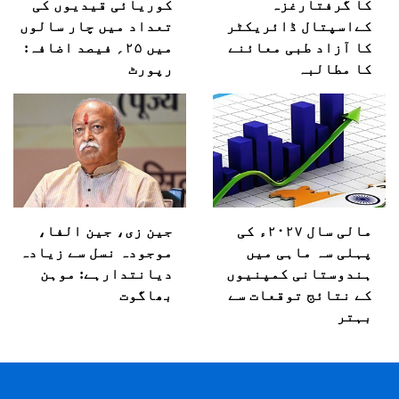
کا گرفتارغزہ
کوریائی قیدیوں کی
کےاسپتال ڈائریکٹر
تعداد میں چار سالوں
کا آزاد طبی معائنے
میں ۲۵؍ فیصد اضافہ:
کا مطالبہ
رپورٹ
مالی سال ۲۰۲۷ء کی
جین زی، جین الفا،
پہلی سہ ماہی میں
موجودہ نسل سے زیادہ
ہندوستانی کمپنیوں
دیانتدارہے: موہن
کے نتائج توقعات سے
بھاگوت
بہتر