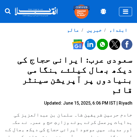
Togg
ابتداء
خبریں
عالم
سعودی عرب: ایرانی حجاج کی
دیکھ بھال کیلئے ہنگامی
بنیادوں پر آپریشن سینٹر
قائم
Updated: June 15, 2025, 6:06 PM IST | Riyadh
خادم حرمین شریفین شاہ سلمان بن عبدالعزیز کی
ہدایات پرعمل کرتے ہوئے وزارتِ حج و عمرہ نے مکہ
اور مدینہ میں موجود ایرانی حجاج کی دیکھ بھال کے
لیے ہنگامی بنیادوں پرآپریشن سینٹر قائم کر دیا