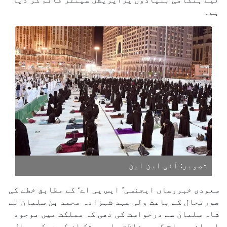
ہے۔
تصویر: آئی این این
سعودی خبررساں ایجنسی’ ایس پی اے‘ کے مطابق خطے کی
صورتحال کے باعث ولی عہد شہزادہ محمد بن سلمان نے
شاہ سلمان سے درخواست کی تھی کہ مملکت میں موجود
ایرانی حجاج کی بحفاظت واپسی تک ان کی دیکھ بھال