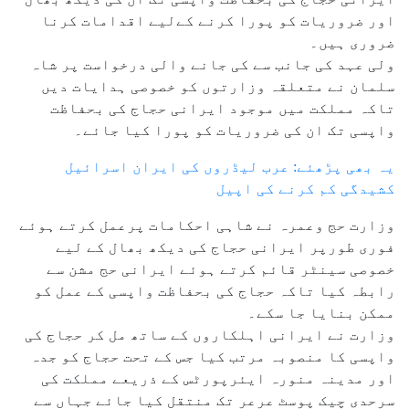
اور ضروریات کو پورا کرنے کےلیے اقدامات کرنا
ضروری ہیں۔
ولی عہد کی جانب سے کی جانے والی درخواست پر شاہ
سلمان نے متعلقہ وزارتوں کو خصوصی ہدایات دیں
تاکہ مملکت میں موجود ایرانی حجاج کی بحفاظت
واپسی تک ان کی ضروریات کو پورا کیا جائے۔
یہ بھی پڑھئے: عرب لیڈروں کی ایران اسرائیل
کشیدگی کم کرنے کی اپیل
وزارت حج وعمرہ نے شاہی احکامات پرعمل کرتے ہوئے
فوری طورپر ایرانی حجاج کی دیکھ بھال کے لیے
خصوصی سینٹر قائم کرتے ہوئے ایرانی حج مشن سے
رابطہ کیا تاکہ حجاج کی بحفاظت واپسی کے عمل کو
ممکن بنایا جا سکے۔
وزارت نے ایرانی اہلکاروں کے ساتھ مل کر حجاج کی
واپسی کا منصوبہ مرتب کیا جس کے تحت حجاج کو جدہ
اور مدینہ منورہ ایئرپورٹس کے ذریعے مملکت کی
سرحدی چیک پوسٹ عرعر تک منتقل کیا جائے جہاں سے