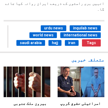
انہیں بری راستوں کے ذریعے ایران روانہ کیا جائے
گا۔
urdu news
inquilab news
world news
international news
saudi arabia
hajj
iran
Tags
متعلقہ خبریں
اسرائیلی حقوق گروپ
بیرون ملک جنوبی