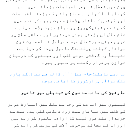
چین میں تعطل نے بھی اخراجات بڑھانے میں اہم
کردار ادا کیا ہے۔ جہاز رانی کے بڑھتے اخراجات
اور کرنسی کے اتار چڑھاؤ سمیت روپے کی قدر میں
کمی نے مینوفیکچررز پر دباؤ مزید بڑھا دیا ہے۔
خام مال کی بڑھتی ہوئی قیمتوں اور معاشی سطح پر
غیر یقینی صورتحال جیسے عوامل نے اسمارٹ فون
برانڈز کیلئے چیلنجنگ ماحول پیدا کر دیا ہے،
نتیجتاً وہ گھٹتی ہوئی طلب اور قیمتوں کے درمیان
توازن برقرار رکھنے پر مجبور ہیں۔
یہ بھی پڑھئے: خام تیل۱۱۰؍ ڈالر فی بیرل کے پار،
ملک پر۱۶؍ ہزارکروڑ کا اضافی بوجھ
صارفین کی جانب سے فون کی تبدیلی میں تاخیر
قیمتوں میں اضافے کی وجہ سے ملک میں اسمارٹ فونز
کی طلب میں نمایاں سست روی دیکھی گئی ہے۔ بہت سے
خریدار نئے فون لینے کا ارادہ ملتوی کر رہے ہیں
اور اس کے بجائے موجودہ آلات کی مرمت کروانے کو