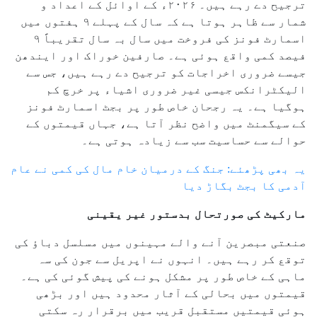
ترجیح دے رہے ہیں۔ ۲۰۲۶ء کے اوائل کے اعداد و
شمار سے ظاہر ہوتا ہے کہ سال کے پہلے ۹ ہفتوں میں
اسمارٹ فونز کی فروخت میں سال بہ سال تقریباً ۹
فیصد کمی واقع ہوئی ہے۔ صارفین خوراک اور ایندھن
جیسے ضروری اخراجات کو ترجیح دے رہے ہیں، جس سے
الیکٹرانکس جیسی غیر ضروری اشیاء پر خرچ کم
ہوگیا ہے۔ یہ رجحان خاص طور پر بجٹ اسمارٹ فونز
کے سیگمنٹ میں واضح نظر آتا ہے، جہاں قیمتوں کے
حوالے سے حساسیت سب سے زیادہ ہوتی ہے۔
یہ بھی پڑھئے: جنگ کے درمیان خام مال کی کمی نے عام
آدمی کا بجٹ بگاڑ دیا
مارکیٹ کی صورتحال بدستور غیر یقینی
صنعتی مبصرین آنے والے مہینوں میں مسلسل دباؤ کی
توقع کر رہے ہیں۔ انہوں نے اپریل سے جون کی سہ
ماہی کے خاص طور پر مشکل ہونے کی پیش گوئی کی ہے۔
قیمتوں میں بحالی کے آثار محدود ہیں اور بڑھی
ہوئی قیمتیں مستقبل قریب میں برقرار رہ سکتی