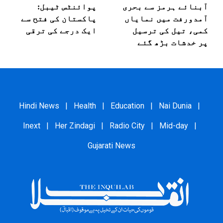
آبنائے ہرمز سے بحری
پوائنٹس ٹیبل:
آمدورفت میں نمایاں
پاکستان کی فتح سے
کمی، تیل کی ترسیل
ایک درجے کی ترقی
پر خدشات بڑھ گئے
Hindi News
|
Health
|
Education
|
Nai Dunia
|
Inext
|
Her Zindagi
|
Radio City
|
Mid-day
|
Gujarati News