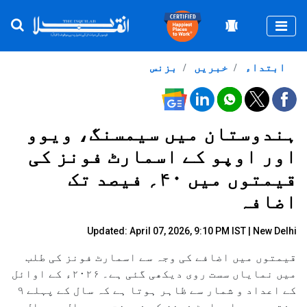
Togg
ابتداء
خبریں
بزنس
ہندوستان میں سیمسنگ، ویوو
اور اوپو کے اسمارٹ فونز کی
قیمتوں میں ۴۰؍ فیصد تک
اضافہ
Updated: April 07, 2026, 9:10 PM IST | New Delhi
قیمتوں میں اضافے کی وجہ سے اسمارٹ فونز کی طلب
میں نمایاں سست روی دیکھی گئی ہے۔ ۲۰۲۶ء کے اوائل
کے اعداد و شمار سے ظاہر ہوتا ہے کہ سال کے پہلے ۹
ہفتوں میں اسمارٹ فونز کی فروخت میں سال بہ سال