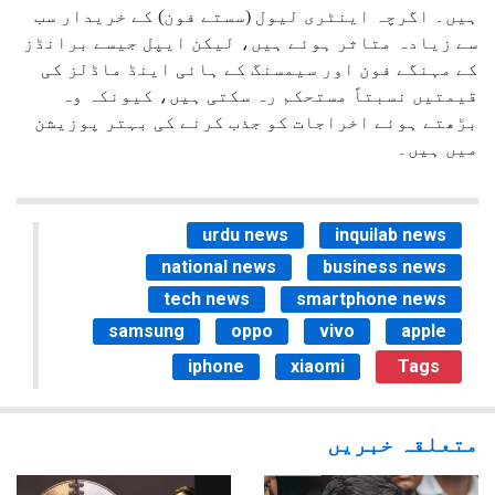
ہیں۔ اگرچہ اینٹری لیول (سستے فون) کے خریدار سب
سے زیادہ متاثر ہوئے ہیں، لیکن ایپل جیسے برانڈز
کے مہنگے فون اور سیمسنگ کے ہائی اینڈ ماڈلز کی
قیمتیں نسبتاً مستحکم رہ سکتی ہیں، کیونکہ وہ
بڑھتے ہوئے اخراجات کو جذب کرنے کی بہتر پوزیشن
میں ہیں۔
urdu news
inquilab news
national news
business news
tech news
smartphone news
samsung
oppo
vivo
apple
iphone
xiaomi
Tags
متعلقہ خبریں