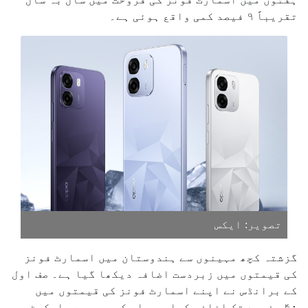
تقریباً ۹ فیصد کمی واقع ہوئی ہے۔
تصویر: ایکس
گزشتہ کچھ مہینوں سے ہندوستان میں اسمارٹ فونز
کی قیمتوں میں زبردست اضافہ دیکھا گیا ہے۔ صف اول
کے برانڈس نے اپنے اسمارٹ فونز کی قیمتوں میں
۴۰؍ فیصد تک اضافہ کیا ہے۔ اس کی وجہ سے مارکیٹ پر