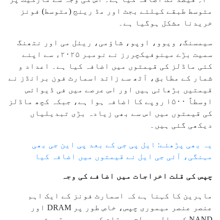
متوسط طبقے کیلئے بجٹ اور مڈ رینج (متوسط) فونز
خریدنا مشکل ہوگیا ہے۔
سیمسنگ، ویوو، اوپو، شاؤمی، ریئل می اور نتھنگ
سمیت بڑے مینوفیکچررز نے نومبر ۲۰۲۵ء سے اپنے
کئی ماڈلز کی قیمتوں میں اضافہ کیا ہے۔ اعداد و
شمار کے مطابق، آٹھ سے زائد اسمارٹ فون برانڈز نے
قیمتیں بڑھائی ہیں اور اس عرصے میں فی ڈیوائس
اوسطاً ۱۵۰۰ روپے کا اضافہ ہوا ہے، جبکہ کچھ ماڈلز
کی قیمتوں میں اس سے بھی زیادہ بڑی تبدیلیاں
دیکھی گئی ہیں۔
یہ بھی پڑھئے: ایل پی جی کے بعد پی این جی بھی
مہنگی، آئی جی ایل نے قیمتوں میں اضافہ کیا
چپس کی قلت اخراجات میں اضافے کی وجہ
ماہرین کا کہنا ہے کہ اسمارٹ فونز کے ایک اہم
عنصر عنصر میموری چپس، خاص طور پر DRAM اور
NAND کی عالمی سطح پر قلت کی وجہ سے قیمتوں میں