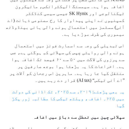
اضافہ ہوا ہے۔ سیمسنگ الیکٹرانکس، مائیکرون
ٹیکنالوجی اور SK Hynix جیسی سیمی کنڈکٹر
کمپنیوں نے اپنی پیداوار کا رخ مصنوعی ذہانت (اے
آئی) سسٹمز میں استعمال ہونے والی ہائی بینڈوڈتھ
میموری کی طرف موڑ دیا ہے۔
اس تبدیلی کی وجہ سے اسمارٹ فونز میں استعمال
ہونے والی روایتی چپس کی سپلائی کم ہوگئی ہے، جس
سے پرزوں کی لاگت میں ۵۰ سے ۶۰ فیصد تک اضافہ ہوا
ہے۔ اخراجات کا یہ بڑھتا ہوا بوجھ صارفین پر
منتقل کیا جا رہا ہے۔ ماہرین اس رجحان کو آلات پر
”اے آئی ٹیکس“ (AI tax) قرار دے رہے ہیں۔
یہ بھی پڑھئے: ۲۰۱۹ء سے ۲۰۲۵ء تک اڈانی کی دولت
میں ۶۲۵؍ اضافہ، ویلتھ ٹیکس کا مطالبہ زور پکڑ
گیا
سپلائی چین میں تعطل سے دباؤ میں اضافہ
جغرافیائی و سیاسی کشیدگی کی وجہ سے عالمی سپلائی