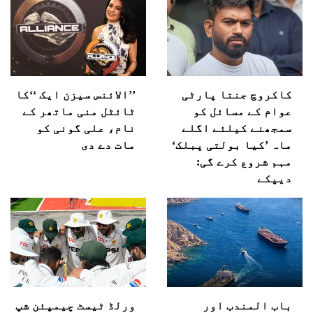
کاکروچ جنتا پارٹی
’’الائنس سیزن ایک ‘‘کا
عوام کے مسائل کو
ٹائٹل منی ماتھر کے
سمجھنے کیلئے اگلے
نام، علی گونی کو
ماہ ’کیا بولتی پبلک‘
مات دے دی
مہم شروع کرے گی:
دیپکے
باب المندب اور
ورلڈ ٹیسٹ چیمپئن شپ