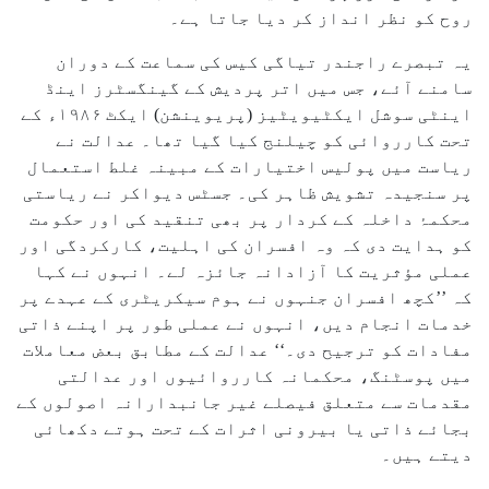
روح کو نظر انداز کر دیا جاتا ہے۔
یہ تبصرے راجندر تیاگی کیس کی سماعت کے دوران
سامنے آئے، جس میں اتر پردیش کے گینگسٹرز اینڈ
اینٹی سوشل ایکٹیویٹیز (پریوینشن) ایکٹ ۱۹۸۶ء کے
تحت کارروائی کو چیلنج کیا گیا تھا۔ عدالت نے
ریاست میں پولیس اختیارات کے مبینہ غلط استعمال
پر سنجیدہ تشویش ظاہر کی۔ جسٹس دیواکر نے ریاستی
محکمۂ داخلہ کے کردار پر بھی تنقید کی اور حکومت
کو ہدایت دی کہ وہ افسران کی اہلیت، کارکردگی اور
عملی مؤثریت کا آزادانہ جائزہ لے۔ انہوں نے کہا
کہ ’’کچھ افسران جنہوں نے ہوم سیکریٹری کے عہدے پر
خدمات انجام دیں، انہوں نے عملی طور پر اپنے ذاتی
مفادات کو ترجیح دی۔‘‘ عدالت کے مطابق بعض معاملات
میں پوسٹنگ، محکمانہ کارروائیوں اور عدالتی
مقدمات سے متعلق فیصلے غیر جانبدارانہ اصولوں کے
بجائے ذاتی یا بیرونی اثرات کے تحت ہوتے دکھائی
دیتے ہیں۔