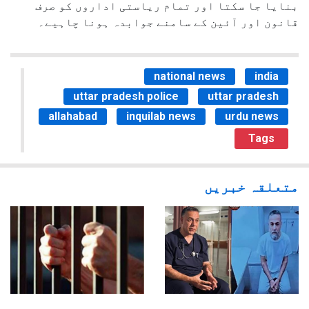
بنایا جا سکتا اور تمام ریاستی اداروں کو صرف
قانون اور آئین کے سامنے جوابدہ ہونا چاہیے۔
national news
india
uttar pradesh police
uttar pradesh
allahabad
inquilab news
urdu news
Tags
متعلقہ خبریں