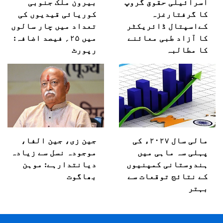
اسرائیلی حقوق گروپ
بیرون ملک جنوبی
کا گرفتارغزہ
کوریائی قیدیوں کی
کےاسپتال ڈائریکٹر
تعداد میں چار سالوں
کا آزاد طبی معائنے
میں ۲۵؍ فیصد اضافہ:
کا مطالبہ
رپورٹ
مالی سال ۲۰۲۷ء کی
جین زی، جین الفا،
پہلی سہ ماہی میں
موجودہ نسل سے زیادہ
ہندوستانی کمپنیوں
دیانتدارہے: موہن
کے نتائج توقعات سے
بھاگوت
بہتر