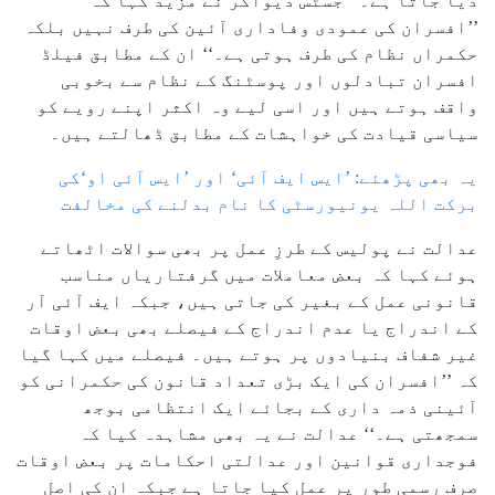
دیا جاتا ہے۔‘‘ جسٹس دیواکر نے مزید کہا کہ
’’افسران کی عمودی وفاداری آئین کی طرف نہیں بلکہ
حکمراں نظام کی طرف ہوتی ہے۔‘‘ ان کے مطابق فیلڈ
افسران تبادلوں اور پوسٹنگ کے نظام سے بخوبی
واقف ہوتے ہیں اور اسی لیے وہ اکثر اپنے رویے کو
سیاسی قیادت کی خواہشات کے مطابق ڈھالتے ہیں۔
یہ بھی پڑھئے: ’ایس ایف آئی‘ اور ’ایس آئی او‘کی
برکت اللہ یونیورسٹی کا نام بدلنے کی مخالفت
عدالت نے پولیس کے طرزِ عمل پر بھی سوالات اٹھاتے
ہوئے کہا کہ بعض معاملات میں گرفتاریاں مناسب
قانونی عمل کے بغیر کی جاتی ہیں، جبکہ ایف آئی آر
کے اندراج یا عدم اندراج کے فیصلے بھی بعض اوقات
غیر شفاف بنیادوں پر ہوتے ہیں۔ فیصلے میں کہا گیا
کہ ’’افسران کی ایک بڑی تعداد قانون کی حکمرانی کو
آئینی ذمہ داری کے بجائے ایک انتظامی بوجھ
سمجھتی ہے۔‘‘ عدالت نے یہ بھی مشاہدہ کیا کہ
فوجداری قوانین اور عدالتی احکامات پر بعض اوقات
صرف رسمی طور پر عمل کیا جاتا ہے جبکہ ان کی اصل