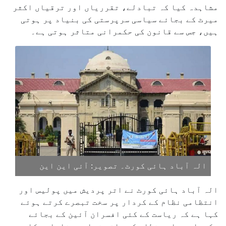
مشاہدہ کیا کہ تبادلے، تقرریاں اور ترقیاں اکثر
میرٹ کے بجائے سیاسی سرپرستی کی بنیاد پر ہوتی
ہیں، جس سے قانون کی حکمرانی متاثر ہوتی ہے۔
الہ آباد ہائی کورٹ۔ تصویر: آئی این این
الہ آباد ہائی کورٹ نے اتر پردیش میں پولیس اور
انتظامی نظام کے کردار پر سخت تبصرے کرتے ہوئے
کہا ہے کہ ریاست کے کئی افسران آئین کے بجائے