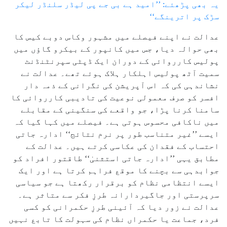
یہ بھی پڑھئے: ’’امید ہے بی جے پی لیڈر سلنڈر لیکر
سڑک پر اترینگے‘‘
عدالت نے اپنے فیصلے میں مشہور وکاس دوبے کیس کا
بھی حوالہ دیا، جس میں کانپور کے بیکرو گاؤں میں
پولیس کارروائی کے دوران ایک ڈپٹی سپرنٹنڈنٹ
سمیت آٹھ پولیس اہلکار ہلاک ہوئے تھے۔ عدالت نے
نشاندہی کی کہ اس آپریشن کی نگرانی کے ذمہ دار
افسر کو صرف معمولی نوعیت کی تادیبی کارروائی کا
سامنا کرنا پڑا، جو واقعے کی سنگینی کے مقابلے
میں ناکافی محسوس ہوتی ہے۔ فیصلے میں کہا گیا کہ
ایسے ’’غیر متناسب طور پر نرم نتائج‘‘ ادارہ جاتی
احتساب کے فقدان کی عکاسی کرتے ہیں۔ عدالت کے
مطابق یہی ’’ادارہ جاتی استثنیٰ‘‘ طاقتور افراد کو
جوابدہی سے بچنے کا موقع فراہم کرتا ہے اور ایک
ایسے انتظامی نظام کو برقرار رکھتا ہے جو سیاسی
سرپرستی اور جاگیردارانہ طرزِ فکر سے متاثر ہے۔
عدالت نے زور دیا کہ آئینی طرزِ حکمرانی کو کسی
فرد، جماعت یا حکمراں نظام کی سہولت کا تابع نہیں