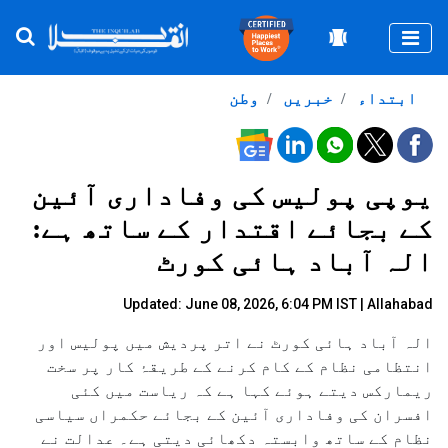
Togg
ابتداء
خبریں
وطن
یوپی پولیس کی وفاداری آئین
کے بجائے اقتدار کے ساتھ ہے:
الہ آباد ہائی کورٹ
Updated: June 08, 2026, 6:04 PM IST | Allahabad
الہ آباد ہائی کورٹ نے اتر پردیش میں پولیس اور
انتظامی نظام کے کام کرنے کے طریقۂ کار پر سخت
ریمارکس دیتے ہوئے کہا ہے کہ ریاست میں کئی
افسران کی وفاداری آئین کے بجائے حکمراں سیاسی
نظام کے ساتھ وابستہ دکھائی دیتی ہے۔ عدالت نے