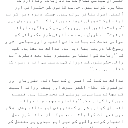
حکمراں سیاسی نظام کے ساتھ زیادہ وفاداری کا
مظاہرہ کرتے ہیں، جس سے قانون کی حکمرانی اور
آئینی اصول متاثر ہوتے ہیں۔ جسٹس دنود دیواکر نے
اپنے ایک تفصیلی فیصلے میں کہا کہ اتر پردیش میں
’’سیاستدانوں اور بیوروکریسی کی جاگیردارانہ
ذہنیت‘‘ نے طویل عرصے سے آئینی طرزِ حکمرانی کو
عوامی خدمت کے بجائے ذاتی اختیار اور سیاسی اثر و
رسوخ کا ذریعہ بنا دیا ہے۔ عدالت نے مشاہدہ کیا
کہ ’’ریاست کی انتظامی مشینری یکے بعد دیگرے آنے
والی حکومتوں کے دوران گہرے سیاسی اثر و رسوخ کا
شکار رہی ہے۔‘‘
عدالت نے کہا کہ افسران کے تبادلے، تقرریاں اور
ترقیوں کا نظام اکثر میرٹ اور پیشہ ورانہ اہلیت
کے بجائے سیاسی سرپرستی کے تحت چلتا ہے۔ فیصلے
میں کہا گیا ہے کہ ’’وفادار سمجھے جانے والے
افسران کو اہم شہری کمشنریٹس اور منافع بخش اضلاع
میں تعینات کیا جاتا ہے، جبکہ آزادانہ طرزِ عمل
اختیار کرنے والوں کو غیر اہم عہدوں پر منتقل کر