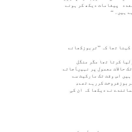
ں متعدد پیغامات دیکھ کر ہونے
 ہیں۔ ‘‘
کہنا تھا کہ ’’تربوزکھانے
۲۰؍ سے ۳۰۰؍ کلو تک تربوز فروخت کرلیا کرتا تھا مگر منگل
چے کہ جب تک حالات معمول پر نہیںآجاتے
ہیں اس وقت تک مارکیٹ سے
تربوزفروخت کررہے تھے،
مائندے نے دیکھا کہ ان کی