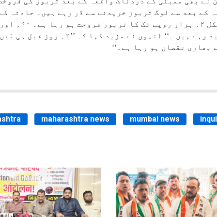
نے بھی ممبئی کے دردناک واقعہ کے بعد تربوز کی فروخت م
میں فروخت کرنے کے باوجود شہری نہیں خرید رہے ہی
بھاری نقصان ہو رہا ہے۔‘‘
shtra
maharashtra news
mumbai news
inqu