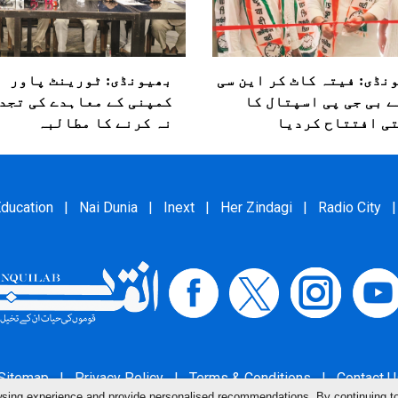
نڈی: فیتہ کاٹ کر این سی
بھیونڈی: ٹورینٹ پاور
ے بی جی پی اسپتال کا
کمپنی کے معاہدے کی تجد
تی افتتاح کردیا
نہ کرنے کا مطالبہ
ducation
|
Nai Dunia
|
Inext
|
Her Zindagi
|
Radio City
|
Sitemap
|
Privacy Policy
|
Terms & Conditions
|
Contact U
owsing experience and provide personalised recommendations. By continuing t