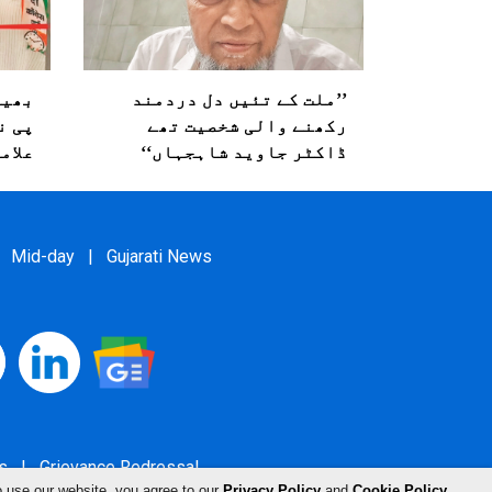
’’ملت کے تئیں دل دردمند
بھیو
رکھنے والی شخصیت تھے
پی ن
ڈاکٹر جاوید شاہجہاں‘‘
علام
Mid-day
|
Gujarati News
s
|
Grievance Redressal
o use our website, you agree to our
Privacy Policy
and
Cookie Policy
.