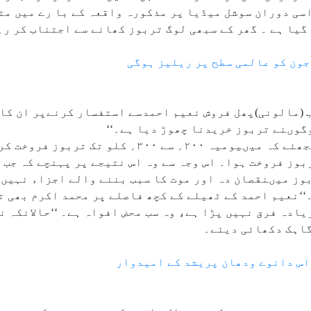
دا تھا ،اسی دوران سوشل میڈیا پر مذکورہ واقعہ کے با رے می
گیا ہے ۔ گھر کے سبھی لوگ تربوز کھانے سے اجتناب کر رہے
 (مالونی)پھل فروش نعیم احمدسے استفسار کرنےپر ان کا 
وگوںنے تربوز خریدنا چھوڑ دیا ہے۔‘‘
انہوں نے یہ بھی بتایاکہ’’ اسے اس طرح سمجھئے کہ میںیومیہ ۰
کلو کے حساب سے محض ۷؍ کلو تربوز فروخت ہوا۔ اس وجہ سے وہ اس نتیجے پر پہن
وز میںنقصان دہ اور موت کا سبب بننے والے اجزاء نہیں 
۔‘‘نعیم احمد کے ٹھیلے کے کچھ فاصلے پر محمد اکرم بھی 
یادہ فرق نہیں پڑا ہے، وہ سب محض افواہ ہے۔ ‘‘حالانکہ ن
گاہک دکھائی دیئے۔
اس دانوے ودھان پریشد کے امیدوار