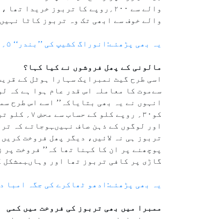
والے سے ۲۰۰؍روپے کا تربوز خری
والے خوف سے ابھی تک وہ تربوز کاٹا نہیں 
یہ بھی پڑھئے:انوراگ کشیپ کی ’’بندر‘‘ ۵؍ جون کو عالمی سطح پر ریلیز ہوگی
مالونی کے پھل فروشوں نے کیا کہا؟
اسی طرح گیٹ نمبرایک سہارا ہوٹل کے قریب
سےموت کا معاملہ اس قدر عام ہوا ہے کہ ل
کو۳۰؍ روپے 
اور لوگوں کے ذہن صاف نہیںہوجاتے کہ ترب
تربوز ہی نہ لائیں، دیگر پھل فروخت کریں
پوچھنے پر ان کا کہنا تھا کہ’’ فروخت پر ز
گاڑی پر کافی تربوز تھا اور وہاںبمشکل 
یہ بھی پڑھئے:ادھو ٹھاکرے کی جگہ امبا د
ممبرا میں بھی تربوز کی فروخت میں کمی