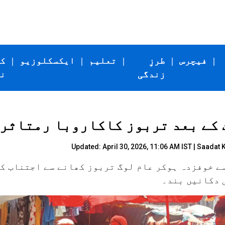
|
فیچرس
|
طرزِ
|
تعلیم
|
ایکسکلوزیو
|
ک
زندگی
ن
Updated: April 30, 2026, 11:06 AM IST |
Saadat 
ے خوفزدہ ہوکر عام لوگ تربوز کھانے سے اجتناب کر
 دکانیں بند۔