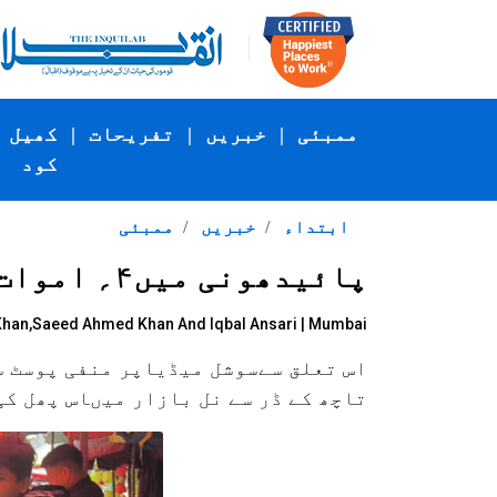
ممبئی
|
خبریں
|
تفریحات
|
کھیل
کود
ابتداء
خبریں
ممبئی
پائیدھونی میں۴؍ اموات کے بعد تربوز کاکاروبا رمتاثر
Khan,Saeed Ahmed Khan And Iqbal Ansari
| Mumbai
اس تعلق سےسوشل میڈیاپر منفی پوسٹ س
تاچھ کے ڈر سے نل بازار میںاس پھل کی