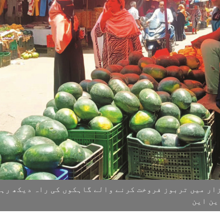
زار میں تربوز فروخت کرنے والے گاہکوں کی راہ دیکھ رہ
ین این