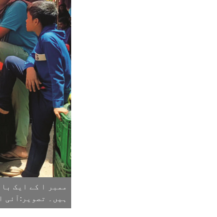
ممبر ا کے ایک با
ہیں۔ تصویر:آئی ا