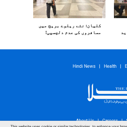
کلیان: نئے ریلوے بریج میں
ید
مسافروں کی عدم دلچسپی!
Hindi News
|
Health
|
E
About Us
|
Careers
|
This website uses cookie or similar technologies, to enhance your br