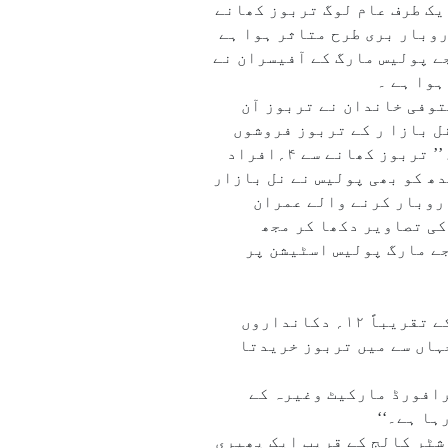
ران جہاں ایک طرف عام لوگ تربوز کھانے
روبار بری طرح متاثر ہوا ہے
یں بند ہیں۔ بدھ کو بھی جے جے پولیس مارگ کے آفیسران نے
ہوا ہے ۔
وفی خاندان نے تربوز آن
نل بازا ر کے تربوز فروشوں
سے پوچھ تاچھ کر رہی ہے ۔ نل بازار فروٹ اسوسی ایشن کے صدر علی نبی قریشی نے انقلاب کو بتایا کہ’’ تربوز کھانے سے ۴؍افراد
سے پوچھ تاچھ کر رہی ہے ۔ بدھ کو بھی پولیس نے نل بازار
بازار میں گزشتہ ۱۵؍ سال سے تربوز کا کاروبار کرنے والے عمران
 بتایا کہ’’ اتوار اور پیر کی نصف شب پولیس نے ۴؍ متوفیوں کی تصاویر دکھا کر مجھ
جے مارگ پولیس اسٹیشن پر
انقلاب کے ایک سوال کے جواب میں عمران قریشی نے بتایا کہ ’’ پولیس اور عوام کے خوف سے نل بازار کے تقریباً ۱۲؍ دکانداروں
ں نے تھوک بیوپاری جہاں سے میں تربوز خریدتا
رافورڈ مارکیٹ وغیرہ کے
ہا ہے۔‘‘
شٹر کالج کے قریب ایک پھیری