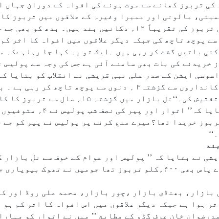
 کے ایک ہی خاندان کے ۴؍افراد کی تربوز کھانے سے موت ہونے کی افواہ کے دو
مبئی، مالونی اور ممبرا وغیرہ کے علاقوں میں تربوز کا
۔ پولیس اور عوام کے خوف سے نل بازار میں تربوز کی تقریباً ۱۲؍ دکان
 پوچھ تاچھ کی جبکہ دیگر علاقوں میں افواہ کا اثر کم 
ئی باتیں گشت کر رہی ہیں ۔ایک تو یہ کہا جا رہاہےکہ مت
ز خریدنے کی بات بھی سامنے آئی ہے جس کی وجہ سے پولیس 
کی موت ہونےکی افواہ سے پولیس یہاں کے دکانداروں سے گزشتہ۳ ؍ دنوں 
میں واقع مسجد کے قریب کےتربوز فروش سے تفتیش کی۔‘‘نل 
قریشی نے انقلاب سے بات چیت کرتے ہوئے
ربوز خریدا تھا؟میرے منع کرنے پر پولیس نے پیر کو جے 
نےتربوز کا کاروبار بند کر دیاہے ۔ میرے پاس بھی ۴۰۰؍کلو تربوز تھا جومی
نل بازار، بھنڈی بازار ،چور بازار، محمد علی روڈ اور ک
ر ہوا ہے جبکہ دیگر علاقوں میں اس افواہ کا اثر کم ہو ر
درضوان خان عرف گڈو کے مطابق ’’ میں نے اتوار کو مہارا