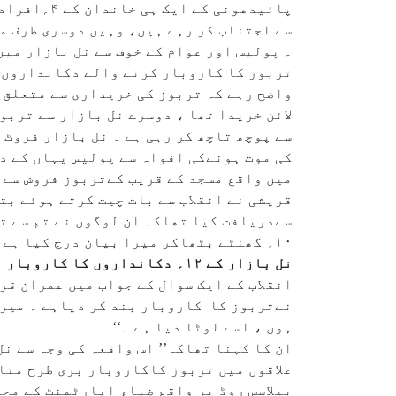
پائیدھونی
سے اجتناب کر رہے ہیں، وہیں دوسری طرف م
تربوز کا کاروبار کرنے والے دکانداروں سے
واضح رہے کہ تربوز کی خریداری سے متعلق ک
لائن خریدا تھا ، دوسرے نل بازار سے تربو
سےدریافت کیا تھاکہ ان لوگوں نے تم سے ت
۱۰؍ گھنٹے بٹھاکر میرا بیان درج کیا ہے ۔‘‘
نل بازار کے ۱۲؍ دکانداروں کا کاروبار بند
ہوں ، اسے لوٹا دیا ہے ۔‘‘
ان کا کہنا تھاکہ’’ اس واقعہ کی وجہ سے 
علاقوں میں تربوز کاکاروبار بری طرح متاث
بیلاسس روڈ پر واقع ضیاء اپارٹمنٹ کے محم