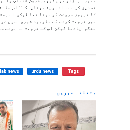
ممبرا بازار میں تربوزفروش شاداب راعین 
منگوایاتھا لیکن اس کے فروخت نہ ہونے سے 
ilab news
urdu news
Tags
متعلقہ خبریں