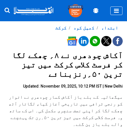
Togg
ابتداء
کھیل کود
کرکٹ
آکاش چودھری نے ۸؍ چھکے لگا
کر فرسٹ کلاس کرکٹ میں تیز
ترین ۵۰؍رنزبنائے
Updated: November 09, 2025, 10:12 PM IST | New Delhi
میگھالیہ کے بلے باز آکاش کمار چودھری نے اتوار
کو رنجی ٹرافی میں تاریخی آغاز کیا، لگاتار آٹھ
چھکے لگا کر اپنی نصف سنچری مکمل کی۔ اس کے ساتھ
وہ فرسٹ کلاس کرکٹ میں تیز ترین ۵۰؍رن تک پہنچنے
والے بلے باز بن گئے۔