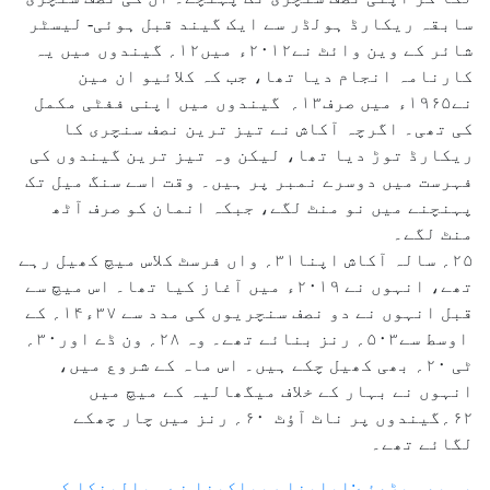
سابقہ ریکارڈ ہولڈر سے ایک گیند قبل ہوئی- لیسٹر
شائر کے وین وائٹ نے۲۰۱۲ء میں۱۲؍ گیندوں میں یہ
کارنامہ انجام دیا تھا، جب کہ کلائیو ان مین
نے۱۹۶۵ء میں صرف۱۳؍ گیندوں میں اپنی ففٹی مکمل
کی تھی۔ اگرچہ آکاش نے تیز ترین نصف سنچری کا
ریکارڈ توڑ دیا تھا، لیکن وہ تیز ترین گیندوں کی
فہرست میں دوسرے نمبر پر ہیں۔ وقت اسے سنگ میل تک
پہنچنے میں نو منٹ لگے، جبکہ انمان کو صرف آٹھ
منٹ لگے۔
۲۵؍ سالہ آکاش اپنا۳۱؍ واں فرسٹ کلاس میچ کھیل رہے
تھے، انہوں نے ۲۰۱۹ء میں آغاز کیا تھا۔ اس میچ سے
قبل انہوں نے دو نصف سنچریوں کی مدد سے ۳۷ء۱۴؍ کے
اوسط سے۵۰۳؍ رنز بنائے تھے۔ وہ ۲۸؍ ون ڈے اور۳۰؍
ٹی ۲۰؍ بھی کھیل چکے ہیں۔ اس ماہ کے شروع میں،
انہوں نے بہار کے خلاف میگھالیہ کے میچ میں
۶۲؍گیندوں پر ناٹ آؤٹ ۶۰؍ رنز میں چار چھکے
لگائے تھے۔
یہ بھی پڑھئے:ایلینا ریباکینا نے سبالینکا کو