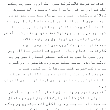
آکاش نے فرسٹ کلاس کرکٹ میں ایک اوور میں چھ چھکے
لگائے اور یہ کارنامہ انجام دینے والے تیسرے
کھلاڑی بن گئے۔ انہوں نے اس فارمیٹ میں تیز ترین
نصف سنچری کا ریکارڈ بھی اپنے نام کیا۔ انہوں نے
لگاتار آٹھ چھکے لگا کر ایسا کیا۔ انہوں نے ۱۱؍
گیندوں میں اپنی ریکارڈ نصف سنچری مکمل کی۔ آکاش
نے رنجی ٹرافی میں اروناچل پردیش کے خلاف
میگھالیہ کے پلیٹ گروپ میچ کے دوسرے دن یہ
کارنامہ انجام دیا۔ انہوں نے اننگز کے۱۲۶؍ ویں
اوور میں بائیں ہاتھ کے اسپنر لیمار ڈیبی پر چھ
چھکے مارے، اس سے پہلے صرف روی شاستری اور گیری
سوبرز کے خصوصی کلب میں شامل ہو گئے۔ جنوبی
افریقہ کے مائیک پراکٹر نے بھی لگاتار چھ چھکے
لگائے لیکن وہ دو اوورز میں ایسا کرنے میں کامیاب
رہے۔
آٹھویں نمبر پر بلے بازی کے لیے آتے ہوئے، آکاش
نے اپنی اننگز کا آغاز ایک ڈاٹ بال اور دو سنگلز
سے کیا، اس کے بعد وھ وہ اگلی آٹھ گیندوں پر چھکے
لگا کر اپنی نصف سنچری تک پہنچے۔ ان کی نصف سنچری