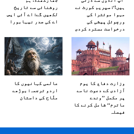
’آپ انڈوں سے ڈرتی
جھارکھنڈ: ہم
ہیں!‘: سپریم کورٹ نے
روشنائی سے تاریخ
مہوا موئترا کی
لکھیں گے: اے آئی ایس
ورچوئل پیشی کی
اے کی صدر نیہابورا
درخواست مسترد کردی
وزارت دفاع کا یوم
عالمی کہانیوں کا
آزادی کے دعوت نامے
اردو ترجمہ: بوڑھے
پر مکمل ’’وندے
ملّاح کی داستان
ماترم‘‘ شامل کرنے کا
فیصلہ