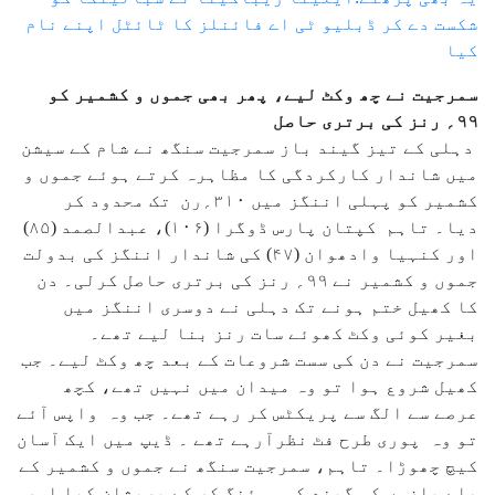
شکست دے کر ڈبلیو ٹی اے فائنلز کا ٹائٹل اپنے نام
کیا
سمرجیت نے چھ وکٹ لیے، پھر بھی جموں و کشمیر کو
۹۹؍ رنز کی برتری حاصل
دہلی کے تیز گیند باز سمرجیت سنگھ نے شام کے سیشن
میں شاندار کارکردگی کا مظاہرہ کرتے ہوئے جموں و
کشمیر کو پہلی اننگز میں ۳۱۰؍رن تک محدود کر
دیا۔ تاہم کپتان پارس ڈوگرا (۱۰۶)، عبدالصمد (۸۵)
اور کنہیا وادھوان (۴۷) کی شاندار اننگز کی بدولت
جموں و کشمیر نے ۹۹؍ رنز کی برتری حاصل کرلی۔ دن
کا کھیل ختم ہونے تک دہلی نے دوسری اننگز میں
بغیر کوئی وکٹ کھوئے سات رنز بنا لیے تھے۔
سمرجیت نے دن کی سست شروعات کے بعد چھ وکٹ لیے۔ جب
کھیل شروع ہوا تو وہ میدان میں نہیں تھے، کچھ
عرصے سے الگ سے پریکٹس کر رہے تھے۔ جب وہ واپس آئے
تو وہ پوری طرح فٹ نظرآرہے تھے ۔ ڈیپ میں ایک آسان
کیچ چھوڑا۔ تاہم، سمرجیت سنگھ نے جموں و کشمیر کے
بلے بازوں کو گیند کو سوئنگ کر کے پریشان کیا اور