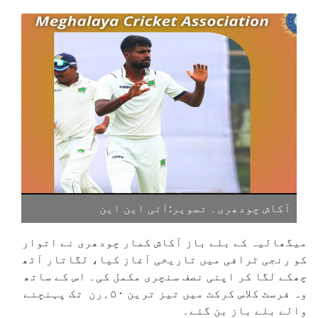
آکاش چودھری۔ تصویر:آئی این این
میگھالیہ کے بلے باز آکاش کمار چودھری نے اتوار
کو رنجی ٹرافی میں تاریخی آغاز کیا، لگاتار آٹھ
چھکے لگا کر اپنی نصف سنچری مکمل کی۔ اس کے ساتھ
وہ فرسٹ کلاس کرکٹ میں تیز ترین ۵۰؍رن تک پہنچنے
والے بلے باز بن گئے۔