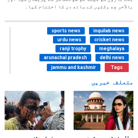
بالآخر چھ وکٹوں کے ساتھ دن کا اختتام کیا۔
sports news
inquilab news
urdu news
cricket news
ranji trophy
meghalaya
arunachal pradesh
delhi news
jammu and kashmir
Tags
متعلقہ خبریں