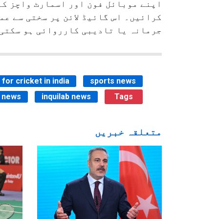
اپنے موبائل فون اور اسمارٹ واچز کے 
کرائیں۔ اس گائیڈ لائن پر سختی سے عم
جرمانہ یا تادیبی کارروائی ہو سکتی 
for cricket in india
sports news
 news
inquilab news
Tags
متعلقہ خبریں