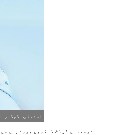
اسٹمارٹ گوگلز۔تص
ہندوستانی کرکٹ کنٹرول بورڈ (بی سی س