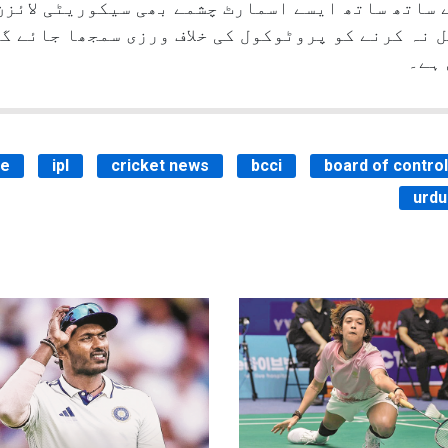
ساتھ ساتھ ایسے اسمارٹ چشمے بھی سیکوریٹی لائزن 
ل نہ کرنے کو پروٹوکول کی خلاف ورزی سمجھا جائے گ
ہے۔
ue
ipl
cricket news
bcci
board of control 
urdu