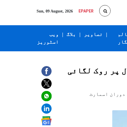
EPAPER
Sun, 09 August, 2026
الم
|
تصاویر
|
بلاگ
|
ویب
گار
اسٹوریز
ل پر روک لگائی
نامنٹ کے دوران اسمارٹ