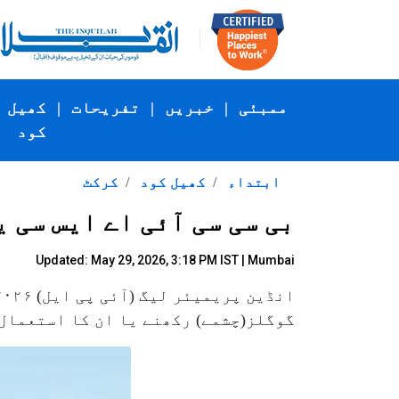
ممبئی
|
خبریں
|
تفریحات
|
کھیل
کود
ابتداء
کھیل کود
کرکٹ
بی سی سی آئی اے ایس سی 
Updated: May 29, 2026, 3:18 PM IST | Mumbai
گوگلز(چشمے) رکھنے یا ان کا استعمال