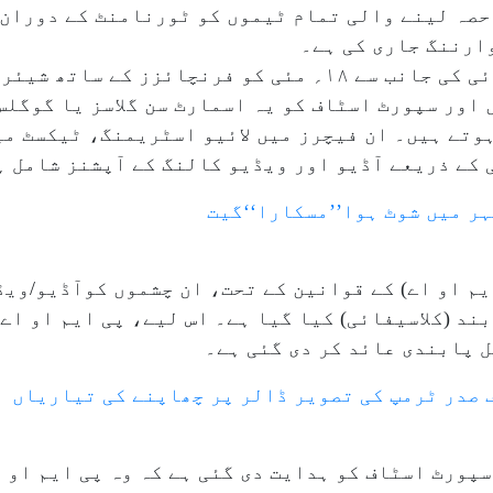
لیگ (آئی پی ایل) ۲۰۲۶ء میں حصہ لینے والی تمام ٹیموں کو ٹورنامنٹ 
ارننگ جاری کی ہے۔
`کرک بزکی رپورٹ کے مطابق بی سی سی آئی کی جانب سے ۱۸؍ مئی کو 
 اور سپورٹ اسٹاف کو یہ اسمارٹ سن گلاسز یا گوگلس
تے ہیں۔ ان فیچرز میں لائیو اسٹریمنگ، ٹیکسٹ می
کے ذریعے آڈیو اور ویڈیو کالنگ کے آپشنز شامل ہ
ہر میں شوٹ ہوا’’مسکارا‘‘گیت
یم او اے) کے قوانین کے تحت، ان چشموں کوآڈیو/و
 (کلاسیفائی) کیا گیا ہے۔ اس لیے، پی ایم او اے ا
 پابندی عائد کر دی گئی ہے۔
 صدر ٹرمپ کی تصویر ڈالر پر چھاپنے کی تیاریاں
سپورٹ اسٹاف کو ہدایت دی گئی ہے کہ وہ پی ایم او 