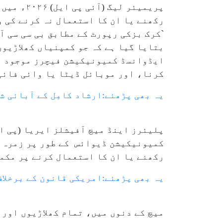
پریمیئر 
رکھنے یا ان کا استعمال نہ کرنے کی و
بتایا گیا ہے کہ جو کمپنیاں کھلاڑیوں
ایڈوانسڈ کمیونیکیشن فیچرز موجود ہو
کرنا، اور موبائل ڈیٹا یا وائی فائی 
یہ بھی پڑھئے:ارشاد کامِل کے آبائی ش
پلیئرز اینڈ میچ آفیشلز ایریا (پی ا
کمیونیکیشن ڈیوائس کے طور پر زمرہ بند
رکھنے یا ان کا استعمال کرنے پر مکمل
یہ بھی پڑھئے:امریکی قانون کے برخلاف
میچ کے دنوں میں، تمام کھلاڑیوں اور 