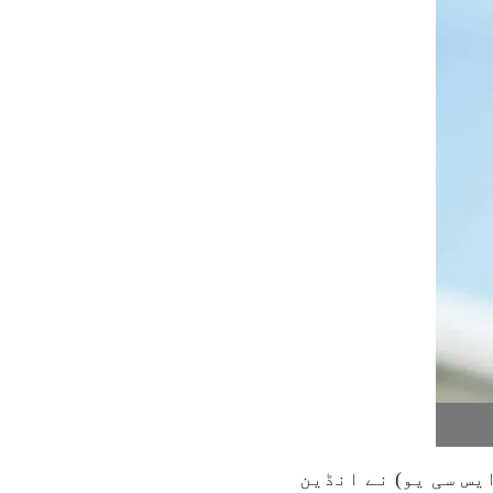
یس سی یو) نے انڈین