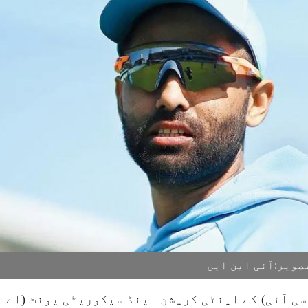
ویر:آئی این این
ی آئی) کے اینٹی کرپشن اینڈ سیکوریٹی یونٹ (اے ا