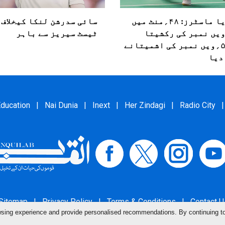
کوریا ماسٹرز: ۴۸؍منٹ میں
سائی سدرشن لنکا کیخلاف
؍ویں نمبر کی رکشیتا
ٹیسٹ سیریز سے باہر
کو۵۰؍ویں نمبر کی اشمیتانے
دیا
ducation
|
Nai Dunia
|
Inext
|
Her Zindagi
|
Radio City
|
Sitemap
|
Privacy Policy
|
Terms & Conditions
|
Contact U
owsing experience and provide personalised recommendations. By continuing t