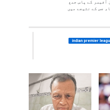
آفیسر کے پاس جمع
ا، جس کے نتیجے میں
indian premier leag