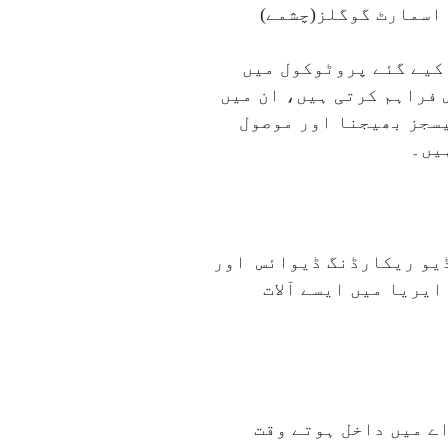
کے دوران اسمارٹ گوگلز(چشمے)
فرنچائزز کے ساتھ شیئر کیے گئے پروٹوکول میں
 فراہم کرتی ہیں، ان میں
سجز بھیجنا اور موصول
یں۔
یڈیو ریکارڈنگ ڈیوائس اور
یریا میں ایسے آلات
اے میں داخل ہوتے وقت