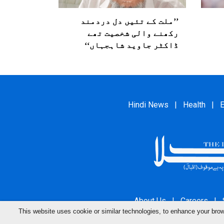
’’ملت کے تئیں دل دردمند
رکھنے والی شخصیت تھے
ڈاکٹر جاوید شاہجہاں‘‘
Hindi News
|
Health
|
E
About Us
|
Careers
|
This website uses cookie or similar technologies, to enhance your br