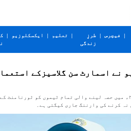
|
فیچرس
|
طرزِ
|
تعلیم
|
ایکسکلوزیو
|
ک
زندگی
ن
یو نے اسمارٹ سن گلاسیزکے استعما
انڈین پریمیئر لیگ (آئی پی ایل) ۲۰۲۶ء میں حصہ لینے والی تمام ٹیموں کو ٹور
 نہ کرنے کی وارننگ جاری کیگئی ہے۔