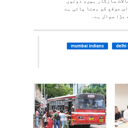
حالات سازگار ہیں، دونوں
اس موقع کو بھنا پاتی ہے
 بڑا سوال ہے۔
mumbai indians
delhi