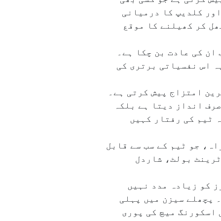
اور کلدیپ کا درمیانی
ھل کر کھیلنے کا موقع
ان کی عادت بن چکا ہے۔
یہ اس نفسیاتی برتری کی
رین امتزاج پیش کرتی ہے۔
صرف انداز دیتا ہے بلکہ
 ٹیم کی رفتار کہیں
ہ، جو ٹیم کے سب سے قابل
ٹرینٹ بولٹ، شاردل
ز کو زیادہ مدد نہیں
۔ پچھلے سیزن میں پہلی
 ایک ہائی اسکورنگ میچ کی پوری