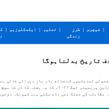
|
فیچرس
|
طرزِ
|
تعلیم
|
ایکسکلوزیو
|
ک
زندگی
ن
دف تاریخ بدلناہوگا
عمولی تبدیلیوں کے ساتھ بار بار دہرائی جاتی ہے
پھر ممبئی انڈینز کے سامنے ہوگی۔ انڈین پریمیئر لیگ ۲۰۲۶ء 
ہ مقابلے کی جھلک بھی دکھ سکتی ہے، کیونکہ دونوں