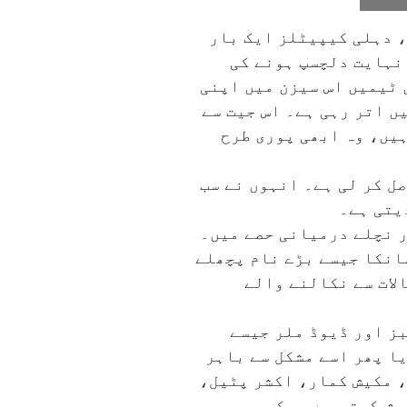
، دہلی کیپیٹلز ایک بار
ء کا یہ ہفتہ کا دن کا میچ نہایت دلچسپ ہونے کی
 ٹیمیں اس سیزن میں اپنی
یں اتر رہی ہے۔ اس جیت سے
ہیں، وہ ابھی پوری طرح
ل کر لی ہے۔ انہوں نے سب
دیتی ہے۔
ر نچلے درمیانی حصے میں۔
سانکا جیسے بڑے نام پچھلے
لات سے نکالنے والے
بز اور ڈیوڈ ملر جیسے
یا پھر اسے مشکل سے باہر
، مکیش کمار، اکشر پٹیل،
یش کرتی ہے جو کسی بھی