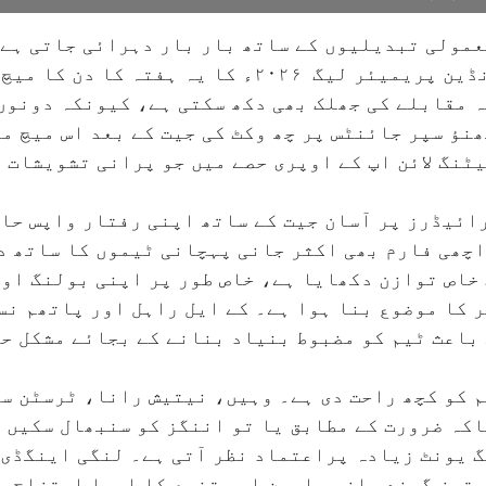
عمولی تبدیلیوں کے ساتھ بار بار دہرائی جاتی ہے
پھر ممبئی انڈینز کے سامنے ہوگی۔ انڈین پریمیئر لیگ ۲۰۲۶
ہ مقابلے کی جھلک بھی دکھ سکتی ہے، کیونکہ دونوں
نؤ سپر جائنٹس پر چھ وکٹ کی جیت کے بعد اس میچ م
بیٹنگ لائن اپ کے اوپری حصے میں جو پرانی تشویشات 
ئیڈرز پر آسان جیت کے ساتھ اپنی رفتار واپس حاص
 اچھی فارم بھی اکثر جانی پہچانی ٹیموں کا ساتھ 
 خاص توازن دکھایا ہے، خاص طور پر اپنی بولنگ او
ر کا موضوع بنا ہوا ہے۔ کے ایل راہل اور پاتھم ن
باعث ٹیم کو مضبوط بنیاد بنانے کے بجائے مشکل حا
م کو کچھ راحت دی ہے۔ وہیں، نیتیش رانا، ٹرسٹن س
اکہ ضرورت کے مطابق یا تو اننگز کو سنبھال سکیں 
گ یونٹ زیادہ پراعتماد نظر آتی ہے۔ لنگی اینگڈی
 تیز گیند بازی، اسپن اور تنوع کا ایسا امتزاج پ