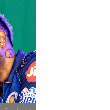
روہت اور ہاردک۔ 