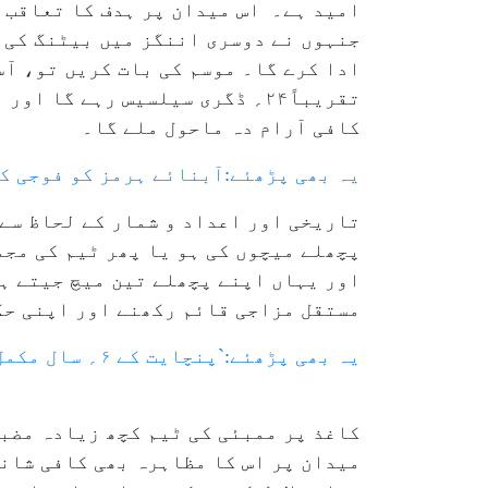
امید ہے۔ اس میدان پر ہدف کا تعاقب ز
جنہوں نے دوسری اننگز میں بیٹنگ کی ت
ادا کرے گا۔ موسم کی بات کریں تو، آ
تقریباً۲۴؍ ڈگری سیلسیس رہے گ
کافی آرام دہ ماحول ملے گا۔
یہ بھی پڑھئے:آبنائے ہرمز کو فوجی 
تاریخی اور اعداد و شمار کے لحاظ سے 
پچھلے میچوں کی ہو یا پھر ٹیم کی مج
اور یہاں اپنے پچھلے تین میچ جیتے ہی
مستقل مزاجی قائم رکھنے اور اپنی حک
یہ بھی پڑھئے:`پنچایت کے ۶؍ سال مکمل، پرائم ویڈیو نے سیزن ۵؍ کا باضابطہ طور پر اعلان کیا
کاغذ پر ممبئی کی ٹیم کچھ زیادہ مضب
میدان پر اس کا مظاہرہ بھی کافی شان