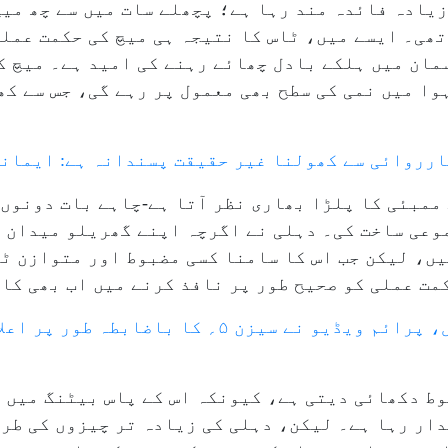
یادہ فائدہ مند رہا ہے؛ پچھلے سات میں سے چھ میچ
ھی۔ ایسے میں، ٹاس کا نتیجہ ہی میچ کی حکمت عملی
سمان میں ہلکے بادل چھائے رہنے کی امید ہے۔ میچ ک
ا اور ہوا میں نمی کی سطح بھی معمول پر رہے گی، جس سے 
کارروائی سے کھولنا غیر حقیقت پسندانہ ہے: ایمان
ممبئی کا پلڑا بھاری نظر آتا ہے-چاہے بات دونوں
موعی ساخت کی۔ دہلی نے اگرچہ اپنے گھریلو میدان 
ں، لیکن جب اس کا سامنا کسی مضبوط اور متوازن ٹی
مت عملی کو صحیح طور پر نافذ کرنے میں اب بھی کا
وط دکھائی دیتی ہے، کیونکہ اس کے پاس بیٹنگ میں 
دار رہا ہے۔ لیکن، دہلی کی زیادہ تر چیزوں کی طر