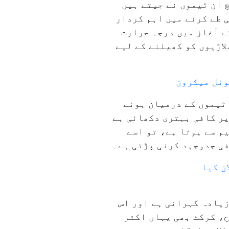
 ان ٹیموں نے جیتے ہیں
 طے کرنے میں اہم کردار
ے آغاز میں درجہ حرارت
کھلاڑیوں کو کھیلنے کے لیے
وئل میکرون
 ٹیموں کے درمیان ہوئے
پر کافی بہتری دکھائی ہے
م سے ہوتا ہے، تو اسے
فی جدوجہد کرنی پڑتی ہے۔
زیادہ گہرائی ہے اور اس
ح، کرکٹ بھی یہاں اکثر