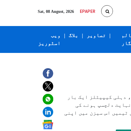
EPAPER
Sat, 08 August, 2026
الم
|
تصاویر
|
بلاگ
|
ویب
گار
اسٹوریز
، دہلی کیپیٹلز ایک بار
کا یہ ہفتہ کا دن کا میچ نہایت دلچسپ ہونے کی
 ٹیمیں اس سیزن میں اپنی