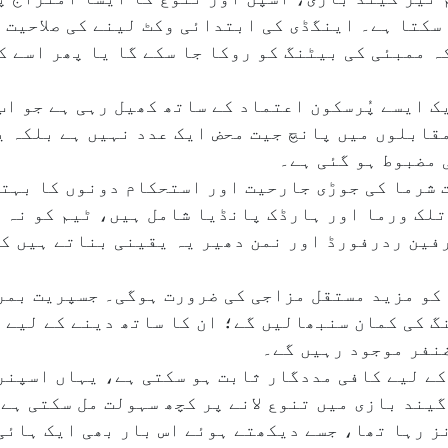
 سکتا ہے۔ اینگڈی کی ابتدائی وکٹ لینے کی صلاحیت 
ہ ممبئی کی بیٹنگ کو روکا جا سکے گا یا پھر اسے ک
 ایسے پُرسکون اعتماد کے ساتھ کھیل رہی ہے جو اب 
مقابلوں میں پانچ جیت محض ایک عدد نہیں ہے بلکہ 
ی مضبوط ہو گئی ہے۔
ت شرما کی جوڑی جارحیت اور استحکام دونوں کا بہت
تلک ورما اور ہارڈک پانڈیا شامل ہیں، ٹیم کو نہ 
فین ردرفورڈ اور نمن دھیر یہ یقینی بناتے ہیں کہ
کو مزید مستقل مزاجی کی ضرورت ہوگی۔ جسپریت بمرا
گ کی کمان سنبھالیں گے؛ ان کا ساتھ دینے کے لیے 
ضنفر موجود رہیں گے۔
کے لیے کافی مددگار ثابت ہو سکتی ہے، یہاں اسپنر
یند بازی میں تنوع لانے پر کچھ سہولت مل سکتی ہے
 کا اوسط اسکور تقریباً ۲۰۳؍ رنز رہا تھا، جسے دیکھتے ہوئے اس بار بھی