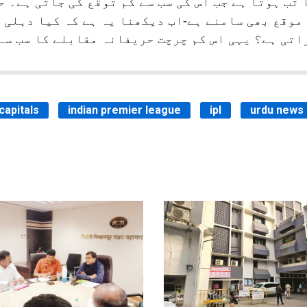
 تب ہوتا ہے جب اس کی سب سے کم توقع کی جاتی ہے۔ 
 موقع بھی سامنے ہے-اب دیکھنا یہ ہے کہ کیا دہلی 
اتی ہے؟ یہی اس کم چرچت حریفانہ مقابلے کا سب سے
 capitals
indian premier league
ipl
urdu news