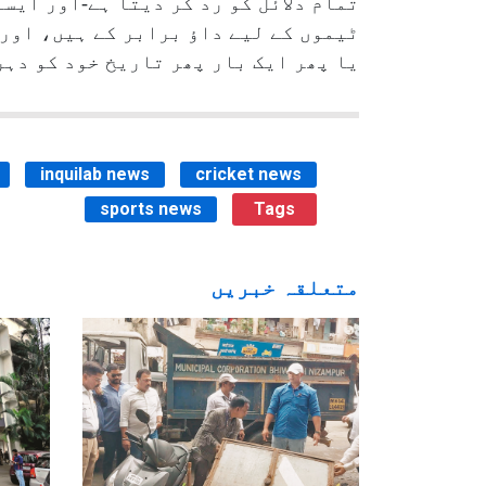
تمام دلائل کو رد کر دیتا ہے-اور ایسا
ٹیموں کے لیے داؤ برابر کے ہیں، اور
یا پھر ایک بار پھر تاریخ خود کو دہر
inquilab news
cricket news
sports news
Tags
متعلقہ خبریں