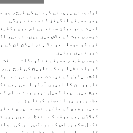
ایک جانی پہچانی کہانی کی طرح، جو م
امید ہے، لیکن ساتھ ہی اس میں یکطرف
دوسری جیت کی تلاش میں ہیں۔ دہلی، لکھ
ٹیم کو حوصلہ تو ملا ہے، لیکن ان کی 
دور نہیں ہوئیں۔
دوسری طرف، ممبئی نے کولکاتا نائٹ را
کو یاد دلایا ہے کہ تاریخ کی طرح ہی،
اکشر پٹیل کی قیادت میں دہلی نے ایک
تاہم، ان کا اوپری آرڈر ابھی بھی فک
میچ میں اچھا کھیل نہیں پائے۔ اس کے 
مظاہروں پر انحصار کرنا پڑا۔
سمیر رضوی کی حالیہ نصف سنچری نے ٹی
کھلاڑی بھی موقع کے انتظار میں ہیں ت
نکال سکیں۔ اس کے برعکس، ان کی بولن
کلدیپ یادو اور ٹی. نٹراجن کی یہ ٹیم