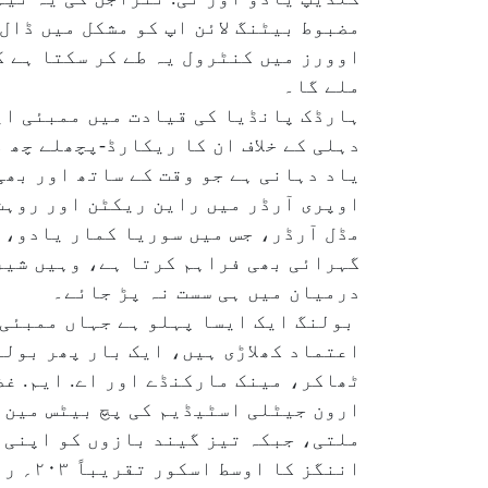
مضبوط بیٹنگ لائن اپ کو مشکل میں ڈال
اوورز میں کنٹرول یہ طے کر سکتا ہے ک
ملے گا۔
ہارڈک پانڈیا کی قیادت میں ممبئی ایک
دہلی کے خلاف ان کا ریکارڈ-پچھلے چھ 
یاد دہانی ہے جو وقت کے ساتھ اور بھ
اوپری آرڈر میں راین ریکٹن اور روہ
مڈل آرڈر، جس میں سوریا کمار یادو، 
گہرائی بھی فراہم کرتا ہے، وہیں شیر
درمیان میں ہی سست نہ پڑ جائے۔
بولنگ ایک ایسا پہلو ہے جہاں ممبئی 
اعتماد کھلاڑی ہیں، ایک بار پھر بولن
ٹھاکر، مینک مارکنڈے اور اے. ایم. غ
ارون جیٹلی اسٹیڈیم کی پچ بیٹس مین 
ملتی، جبکہ تیز گیند بازوں کو اپنی گ
اننگز