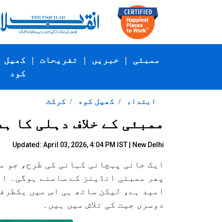
ممبئی
|
خبریں
|
تفریحات
|
کھیل
کود
ابتداء
کھیل کود
کرکٹ
ممبئی کے خلاف دہلی کا ہ
Updated: April 03, 2026, 4:04 PM IST | New Delhi
ایک جانی پہچانی کہانی کی طرح، جو م
امید ہے، لیکن ساتھ ہی اس میں یکطرف
دوسری جیت کی تلاش میں ہیں۔