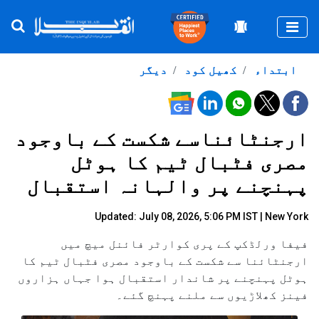
Togg
ابتداء
کھیل کود
دیگر
ارجنٹائناسے شکست کے باوجود
مصری فٹبال ٹیم کا ہوٹل
پہنچنے پر والہانہ استقبال
Updated: July 08, 2026, 5:06 PM IST | New York
فیفا ورلڈکپ کے پری کوارٹر فائنل میچ میں
ارجنٹائنا سے شکست کے باوجود مصری فٹبال ٹیم کا
ہوٹل پہنچنے پر شاندار استقبال ہوا جہاں ہزاروں
فینز کھلاڑیوں سے ملنے پہنچ گئے۔