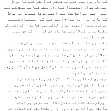
کے باوجود مصر ٹیم کے فینز نے اپنی ٹیم کا ہوٹل
میں شاندار استقبال کیا۔ارجنٹائنا سے میچ کے بعد
مصری ٹیم جب اٹلانٹا میں اپنے ہوٹل پہنچی تو ہوٹل
کے باہر ہزاروں مداح اپنی ٹیم کے استقبال کیلئے
موجود تھے۔ انہوں نے ورلڈکپ میں شاندار کارکردگی
دکھانے پر کھلاڑی کو شاباش دی اور ان کے حق میں
نعرے لگائے۔
واضح رہے کہ مصر کے خلاف میچ میں ریفری کی جانب سے
کچھ متنازع فیصلوں پر سوشل میڈیا پر فینز، مصری
کھلاڑیوں اور کوچ کی جانب سے ریفری کو شدید تنقید
کا نشانہ بنایا جارہا ہے۔ارجنٹائنا کے خلاف میچ
کے دوسرے ہاف میں مصر کا ایک گول وی اے آر کے ذریعے
مسترد کر دیا گیا۔
ریفری نے تقریباً ۱۰۰؍ گز دور ہونے والے ایک
مبینہ فاؤل کی بنیاد پر گول منسوخ کیا، جس پر
مصری ٹیم نے سخت اعتراض کیا۔ میچ کے آخری لمحات
میں مصر کے اسٹار فٹبالر اور کپتان محمد صلاح
اورارجنٹائنا کے کھلاڑی کا ایک موقع پر آمنا
سامنا ہوا تاہم اس دوران ارجنٹائنا کے کھلاڑی نے