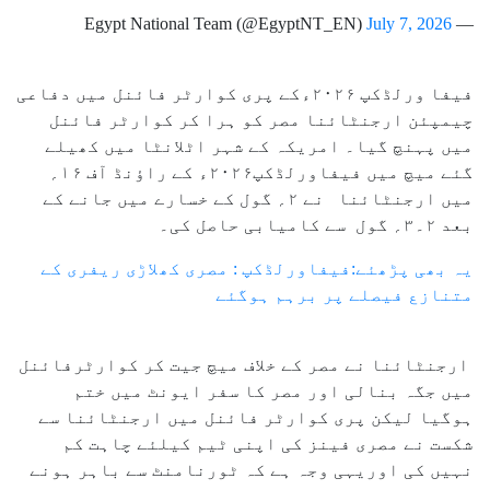
July 7, 2026
— Egypt National Team (@EgyptNT_EN)
فیفا ورلڈکپ ۲۰۲۶ءکے پری کوارٹر فائنل میں دفاعی
چیمپئن ارجنٹائنا مصر کو ہرا کر کوارٹر فائنل
میں پہنچ گیا۔ امریکہ کے شہر اٹلانٹا میں کھیلے
گئے میچ میں فیفاورلڈکپ۲۰۲۶ء کے راؤنڈ آف ۱۶؍
میں ارجنٹائنا نے ۲؍ گول کے خسارے میں جانے کے
بعد ۲۔۳؍ گول سے کامیابی حاصل کی۔
یہ بھی پڑھئے:فیفاورلڈکپ : مصری کھلاڑی ریفری کے
متنازع فیصلے پر برہم ہوگئے
ارجنٹائنا نے مصر کے خلاف میچ جیت کر کوارٹرفائنل
میں جگہ بنالی اور مصر کا سفر ایونٹ میں ختم
ہوگیا لیکن پری کوارٹر فائنل میں ارجنٹائنا سے
شکست نے مصری فینز کی اپنی ٹیم کیلئے چاہت کم
نہیں کی اوریہی وجہ ہے کہ ٹورنامنٹ سے باہر ہونے