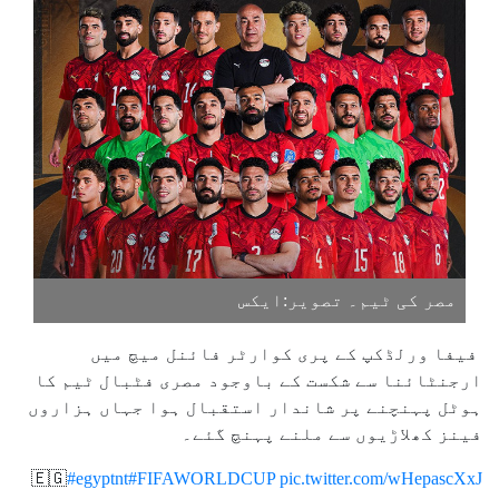
مصر کی ٹیم۔ تصویر:ایکس
فیفا ورلڈکپ کے پری کوارٹر فائنل میچ میں
ارجنٹائنا سے شکست کے باوجود مصری فٹبال ٹیم کا
ہوٹل پہنچنے پر شاندار استقبال ہوا جہاں ہزاروں
فینز کھلاڑیوں سے ملنے پہنچ گئے۔
🇪🇬
#egyptnt
#FIFAWORLDCUP
pic.twitter.com/wHepascXxJ