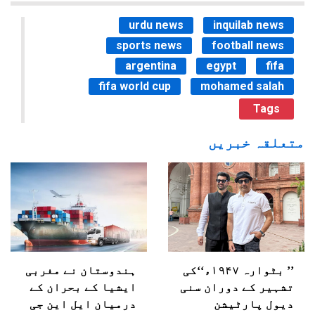
urdu news
inquilab news
sports news
football news
argentina
egypt
fifa
fifa world cup
mohamed salah
Tags
متعلقہ خبریں
’’ بٹوارہ ۱۹۴۷ء‘‘کی
ہندوستان نے مغربی
تشہیر کے دوران سنی
ایشیا کے بحران کے
دیول پارٹیشن
درمیان ایل این جی