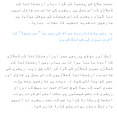
محمد صلاح کو پھنسا کر گرا دیا، ارجنٹائنا کے
کھلاڑی کے اس عمل پر ریفری کی جانب سے فاؤل نہیں
دیا گیا، ریفری کے اس فیصلے کو سوشل میڈیا پر
صارفین نے شدید تنقید کا نشانہ بنایا۔
یہ بھی پڑھئے:روہت صراف کی سیریز ’’مس میچڈ‘‘ کے
آخری سیزن کی شوٹنگ شروع
ایک اور موقع پر بھی مصر اورارجنٹائنا کے کھلاڑی
کا آمنا سامنا ہوا تاہم یہاں بھی ارجنٹائنا کے
کھلاڑی مصری کھلاڑی کو گرا کر آگے چل دیے۔ ریفری کی
جانب سے ارجنٹائنا کھلاڑیوں کے اس عمل پر فاؤل اور
مصر کو پنالٹی شوٹ نہ دینے پر صارفین پھٹ پڑے۔
مصری ٹیم کے ہیڈ کوچ حسام حسن نے میچ کے دوران
ریفری کے بعض فیصلوں پر سخت اعتراض کرتے ہوئے
احتجاج ریکارڈ کرایا جس کے بعد ریفری نے انہیں
وارننگ دیتے ہوئے یلو کارڈ جاری کیا۔