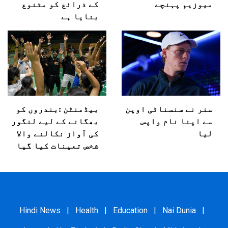
میوزیم پہنچے
کے ذرائع کو متنوع
بنایا ہے
سنر نے سنسناٹی اوپن
بیڈمنٹن :بندروں کو
سے اپنا نام واپس
بھگانے کے لیے لنگور
لیا
کی آواز نکالنے والا
شخص تعینات کیا گیا
Hindi News
|
Health
|
Education
|
Nai Dunia
|