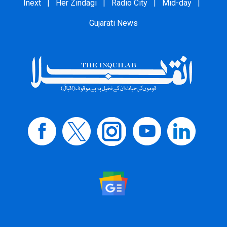
Inext
|
Her Zindagi
|
Radio City
|
Mid-day
|
Gujarati News