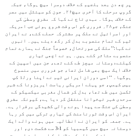
پر چھ دن بعد بلجیم کے خلاف دوسرا میچ ہوگا، جبکہ
گروپ مرحلے کا آخری میچ۲۶؍ جون کو سیئٹل میں مصر
کے خلاف ہوگا۔ مہدی تاج نے کہا کہ مشرقِ وسطیٰ کی
جنگ، جو۲۸؍ فروری کو اس وقت شروع ہوئی جب امریکہ
اور اسرائیل نے ملک پر مشترکہ حملے کئے، نے ایران
ٹیم کے تمام منصوبے بدل کر رکھ دیئے ہیں۔ انہوں
نے کہا:’’ملک کی صورتحال، خصوصاً جنگ نے ہمارے تمام
منصوبے متاثر کئے ہیں۔ ہم نے اچھی تیاری
کیلئےدوستانہ میچز طے کئے تھے، جن میں اسپین کے
خلاف ایک میچ بھی شامل تھا، جو فروری میں منسوخ
ہوگیا۔ ‘‘اسی دوران ایرانی ٹیم نے اپنا ورلڈ کپ
بیس کیمپ، جو پہلے امریکی ریاست ایریزونا کے شہر
ٹکسن میں طے تھا، بدل کر شمال مغربی میکسیکو کے
سرحدی شہر تیخوانا منتقل کر دیا ہے، کیونکہ مشرقِ
وسطیٰ کی جنگ سے پیدا ہونے والی کشیدگی برقرار ہے۔
ایران اس وقت ٹورنامنٹ کی تیاری ترکی میں کر رہا
ہے۔ جمعہ کو ایران نے انطالیہ میں ہونے والے ایک
دوستانہ میچ میں گیمبیا کو 1-3 سے شکست دی، اور
وہیں جمعرات کو مالی کے خلاف ایک اور وارم اپ میچ