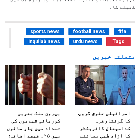
کھیلے گا۔
sports news
football news
fifa
inquilab news
urdu news
Tags
متعلقہ خبریں
اسرائیلی حقوق گروپ
بیرون ملک جنوبی
کا گرفتارغزہ
کوریائی قیدیوں کی
کےاسپتال ڈائریکٹر
تعداد میں چار سالوں
کا آزاد طبی معائنے
میں ۲۵؍ فیصد اضافہ: