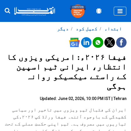
Togg
ابتداء
کھیل کود
دیگر
فیفا ۲۰۲۶ء: امریکی ویزوں کا
انتظار، ایرانی ٹیم اسپین
کے راستے میکسیکو روانہ
ہوگی
Updated: June 02, 2026, 10:00 PM IST | Tehran
ایران کی فٹبال ٹیم ویزوں میں تاخیر اور سیاسی
کشیدگی کے باوجود آئندہ فیفا ورلڈ کپ ۲۰۲۶ءکی
تیاریوں میں مصروف ہے۔ ٹیم اپنی حکمتِ عملی کے تحت
اسپین کے راستے میکسیکو روانگی کا منصوبہ بنا