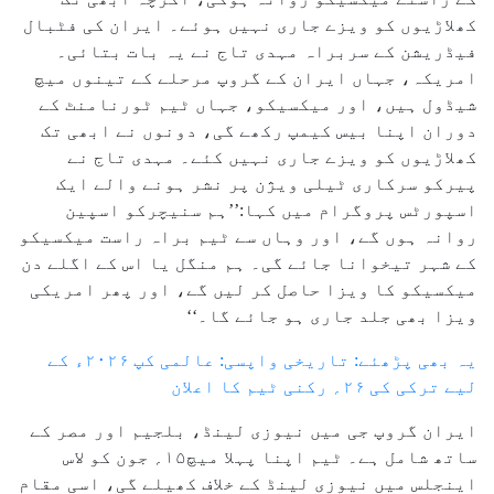
کھلاڑیوں کو ویزے جاری نہیں ہوئے۔ ایران کی فٹبال
فیڈریشن کے سربراہ مہدی تاج نے یہ بات بتائی۔
امریکہ، جہاں ایران کے گروپ مرحلے کے تینوں میچ
شیڈول ہیں، اور میکسیکو، جہاں ٹیم ٹورنامنٹ کے
دوران اپنا بیس کیمپ رکھے گی، دونوں نے ابھی تک
کھلاڑیوں کو ویزے جاری نہیں کئے۔ مہدی تاج نے
پیرکو سرکاری ٹیلی ویژن پر نشر ہونے والے ایک
اسپورٹس پروگرام میں کہا:’’ہم سنیچرکو اسپین
روانہ ہوں گے، اور وہاں سے ٹیم براہ راست میکسیکو
کے شہر تیخوانا جائے گی۔ ہم منگل یا اس کے اگلے دن
میکسیکو کا ویزا حاصل کر لیں گے، اور پھر امریکی
ویزا بھی جلد جاری ہو جائے گا۔‘‘
یہ بھی پڑھئے: تاریخی واپسی: عالمی کپ ۲۰۲۶ء کے
لیے ترکی کی ۲۶؍ رکنی ٹیم کا اعلان
ایران گروپ جی میں نیوزی لینڈ، بلجیم اور مصر کے
ساتھ شامل ہے۔ ٹیم اپنا پہلا میچ۱۵؍ جون کو لاس
اینجلس میں نیوزی لینڈ کے خلاف کھیلے گی، اسی مقام