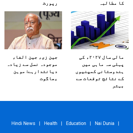
کا مطالبہ
رپورٹ
مالی سال ۲۰۲۷ء کی
جین زی، جین الفا،
پہلی سہ ماہی میں
موجودہ نسل سے زیادہ
ہندوستانی کمپنیوں
دیانتدارہے: موہن
کے نتائج توقعات سے
بھاگوت
بہتر
Hindi News
|
Health
|
Education
|
Nai Dunia
|