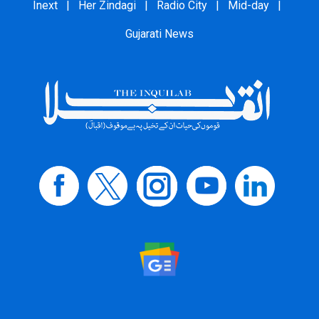
Inext
|
Her Zindagi
|
Radio City
|
Mid-day
|
Gujarati News