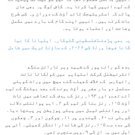
کے لیے انہیں کیا کرنا ہے۔ کاش لوگ یہ بھی جان
پاتے کہ اسٹریٹیجک ٹائم آؤٹ کے دوران وہ کس طرح
بات کرتے ہیں۔ انہیں اپنے کام کے بارے میں مکمل
وضاحت اور اعتماد ہوتا ہے۔
یہ بھی پڑھئے:فلسطینی گلوکارہ ایلیانا کا نیا
گانا فیفا ورلڈ کپ ۲۰۲۶ء کے ساؤنڈ ٹریک میں شامل
بدھ کو رائے پور کے شہید ویر نارائن سنگھ
انٹرنیشنل کرکٹ اسٹیڈیم میں کولکاتا نائٹ
رائیڈرس کے خلاف کھیلے گئے میچ میں وراٹ کوہلی
مسلسل دو بار صفر پر آؤٹ ہونے کے بعد بیٹنگ کے لیے
آئے تھے، اور ۱۹۳؍ رنز کے ہدف کے تعاقب میں ناٹ
آؤٹ ۱۰۵؍ رنز بنا کر ٹیم کو ۲؍ اہم پوائنٹس دلائے
اور پوائنٹس ٹیبل میں پہلی پوزیشن پر پہنچا دیا۔
کوہلی نے ۶۰؍ گیندوں پر ۱۱؍ چوکوں اور ۳؍ چھکوں
کی مدد سے ۱۰۵؍رنز کی شاندار اننگز کھیلی۔ آئی پی
ایل میں یہ ان کی ۹؍ویں سنچری تھی۔