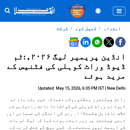
Togg
ابتداء
کھیل کود
کرکٹ
انڈین پریمیر لیگ ۲۰۲۶ء:ٹم
ڈیوڈ وراٹ کوہلی کی فٹنیس کے
مرید ہوئے
Updated: May 15, 2026, 6:05 PM IST | New Delhi
رائل چیلنجرز بنگلوروکے دھماکہ خیز بلے باز ٹم
ڈیوڈ نے وراٹ کوہلی کی کولکاتا نائٹ رائیڈرس کے
خلاف ناقابلِ شکست۱۰۵؍ رنز کی اننگز کی جسمانی اور
ذہنی چیلنجز پر زور دیتے ہوئے کہا کہ لوگ اس بات
کی اہمیت نہیں سمجھتے کہ کسی میچ کو فنش کرنے کے