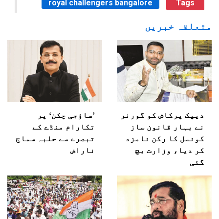
royal challengers bangalore
Tags
متعلقہ خبریں
دیپک پرکاش کو گورنر
’ساؤجی چکن‘ پر
نے بہار قانون ساز
تکارام منڈے کے
کونسل کا رکن نامزد
تبصرے سے حلبہ سماج
کر دیا، وزارت بچ
ناراض
گئی