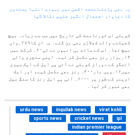
یہ بھی پڑھئے:مسجد اقصیٰ میں یہودی انتہا پسندوں
کا دھاوا، اشتعال انگیز جلوس نکالا گیا
کوہلی اس ٹورنامنٹ کی تاریخ میں سب سے زیادہ میچ
کھیلنے والے کھلاڑی بھی بن گئے۔ یہ ان کا۲۷۹؍واں
میچ تھا۔ اس کے ساتھ ہی انہوں نے ٹی۲۰؍ کرکٹ میں
۱۴؍ہزار رنز بھی مکمل کر لیے۔ اپنی سنچری والی
اننگز کے دوران کوہلی نے آئی پی ایل کے ایک سیزن
میں۱۲؍ویں بار۴۰۰؍ رنز بھی مکمل کیے، اور ایک
اوپنر کے طور پر ۶۰۰۰؍ آئی پی ایل رنز کا سنگِ میل
بھی عبور کر لیا۔
urdu news
inquilab news
virat kohli
sports news
cricket news
ipl
indian premier league