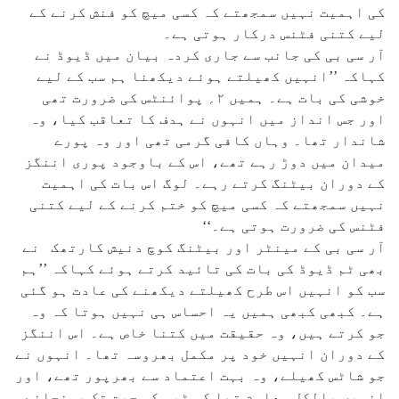
کی اہمیت نہیں سمجھتے کہ کسی میچ کو فنش کرنے کے
لیے کتنی فٹنس درکار ہوتی ہے۔
آر سی بی کی جانب سے جاری کردہ بیان میں ڈیوڈ نے
کہاکہ ’’انہیں کھیلتے ہوئے دیکھنا ہم سب کے لیے
خوشی کی بات ہے۔ ہمیں ۲؍ پوائنٹس کی ضرورت تھی
اور جس انداز میں انہوں نے ہدف کا تعاقب کیا، وہ
شاندار تھا۔ وہاں کافی گرمی تھی اور وہ پورے
میدان میں دوڑ رہے تھے، اس کے باوجود پوری اننگز
کے دوران بیٹنگ کرتے رہے۔ لوگ اس بات کی اہمیت
نہیں سمجھتے کہ کسی میچ کو ختم کرنے کے لیے کتنی
فٹنس کی ضرورت ہوتی ہے۔‘‘
آر سی بی کے مینٹر اور بیٹنگ کوچ دنیش کارتھک نے
بھی ٹم ڈیوڈ کی بات کی تائید کرتے ہوئے کہاکہ ’’ہم
سب کو انہیں اس طرح کھیلتے دیکھنے کی عادت ہو گئی
ہے۔ کبھی کبھی ہمیں یہ احساس ہی نہیں ہوتا کہ وہ
جو کرتے ہیں، وہ حقیقت میں کتنا خاص ہے۔ اس اننگز
کے دوران انہیں خود پر مکمل بھروسہ تھا۔ انہوں نے
جو شاٹس کھیلے، وہ بہت اعتماد سے بھرپور تھے، اور
انہیں بالکل معلوم تھا کہ ٹیم کو جیت تک پہنچانے