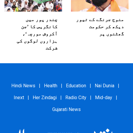
منوج جرنگے کے تیور
چندر پور میں
دیکھ کر حکومت
کانگریس کا ’جن
گھٹنوں پر
آکروش مورچہ‘،
ہزاروں لوگوں کی
شرکت
Hindi News
|
Health
|
Education
|
Nai Dunia
|
Inext
|
Her Zindagi
|
Radio City
|
Mid-day
|
Gujarati News