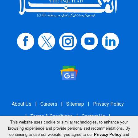
About Us
|
Careers
|
Sitemap
|
Privacy Policy
|
Terms & Conditions
|
Contact Us
|
This website uses cookie or similar technologies, to enhance your
Grievance Redressal
browsing experience and provide personalised recommendations. By
continuing to use our website, you agree to our
Privacy Policy
and