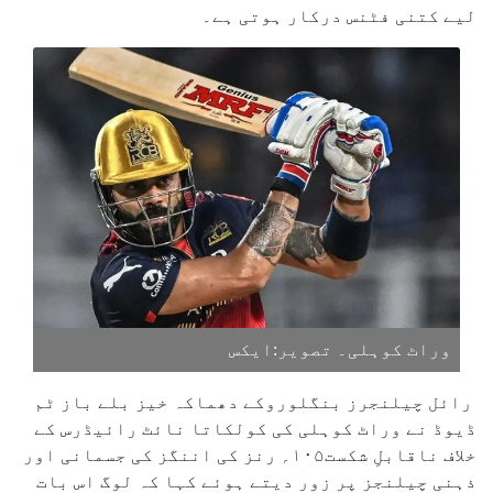
لیے کتنی فٹنس درکار ہوتی ہے۔
وراٹ کوہلی۔ تصویر:ایکس
رائل چیلنجرز بنگلوروکے دھماکہ خیز بلے باز ٹم
ڈیوڈ نے وراٹ کوہلی کی کولکاتا نائٹ رائیڈرس کے
خلاف ناقابلِ شکست۱۰۵؍ رنز کی اننگز کی جسمانی اور
ذہنی چیلنجز پر زور دیتے ہوئے کہا کہ لوگ اس بات