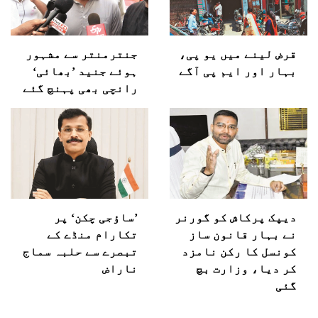
قرض لینے میں یو پی،
جنترمنتر سے مشہور
بہار اور ایم پی آگے
ہوئے جنید ’بھائی‘
رانچی بھی پہنچ گئے
دیپک پرکاش کو گورنر
’ساؤجی چکن‘ پر
نے بہار قانون ساز
تکارام منڈے کے
کونسل کا رکن نامزد
تبصرے سے حلبہ سماج
کر دیا، وزارت بچ
ناراض
گئی