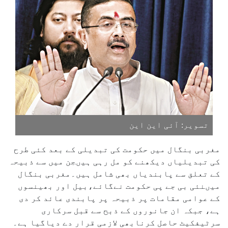
تسویر: آئی این این
مغربی بنگال میں حکومت کی تبدیلی کے بعد کئی طرح
کی تبدیلیاں دیکھنے کو مل رہی ہیںجن میں سے ذبیحہ
کے تعلق سے پابندیاں بھی شامل ہیں۔مغربی بنگال
میںنئی بی جے پی حکومت نےگائے،بیل اور بھینسوں
کے عوامی مقامات پر ذبیحہ پر پابندی عائد کر دی
ہے، جبکہ ان جانوروں کے ذبح سے قبل سرکاری
سرٹیفکیٹ حاصل کرنابھی لازمی قرار دے دیاگیا ہے۔