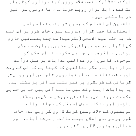
ایکٹ- ۱۹۵۰ءکے تحت خلاف ورزی کرنے والوں کو۶؍ماہ
تک قید، ایک ہزار روپے جرمانہ، یا دونوں سزائیں
دی جا سکتی ہیں۔
ناقدین اس اقدام کو وسیع تر ہندوتوا سیاسی
ایجنڈے کا حصہ قرار دے رہے ہیں، خاص طور پر اس لیے
کہ یہ حکم عیدالاضحیٰ (بقرعید) سے چندہفتےقبل جاری
کیا گیا ہے، جو قربانی کی مذہبی روایت سے جڑی
ہوئی ہے۔اگرچہ بی جے پی حکومت نے اس حکم کو
موجودہ قانون اور عدالتی ہدایات پر عمل درآمد
قرار دیا ہے، مگر مخالفین کا کہنا ہے کہ اس کے وقت
اور سخت نفاذ سے مسلم قصابوں، تاجروں اور روایتی
قربانی کے طریقوں پر غیر متناسب اثر پڑ سکتا ہے۔
یہ ہدایات ایسے وقت میں سامنے آئی ہیں جب بی جے پی
حکومت مبینہ غیر قانونی مویشی منڈیوں،سلاٹر
ہاؤسز اور بنگلہ دیش اسمگل کیے جانے والے
مویشیوں کے خلاف وسیع کریک ڈاؤن کر رہی ہے، خاص
طور پر سرحدی اضلاع جیسے مالدہ، مرشد آباد، اور
شمالی و جنوبی۲۴؍ پرگنہ میں۔