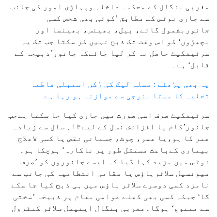
مغربی بنگال کے محکمہ داخلہ وپہاڑی امور کی جانب
سے جاری نوٹس کے مطابق ’کوئی بھی شخص کسی
جانوربشمول گائے، بیل، بھینس، بھینسا اور
بچھڑوں‘ کو اس وقت تک ذبح نہیں کر سکتا جب تک یہ
سرٹیفکیٹ حاصل نہ کر لیا جائےکہ جانور’ذبیحہ کے
قابل‘ ہے۔
یہ بھی پڑھئے : مسلم لیگ کی رُکن اسمبلی فاطمہ
تحلیہ کا ممتا بنرجی سے موازنہ ہو رہا ہے
سرٹیفکیٹ صرف اسی صورت میں جاری کیا جا سکتا ہےجب
جانور’کام یا افزائش نسل کے لیے۱۴؍ سال سے زیادہ
عمر کا ہو،یا عمر، چوٹ، جسمانی نقص یا کسی لاعلاج
بیماری کےباعث مستقل طور پر ناکارہ‘ ہوچکا ہو۔
نوٹس میں مزید کہا گیا کہ ایسے جانوروں کو ’صرف
میونسپل سلاٹرہاؤس یا مقامی انتظامیہ کی جانب سے
نامزد کسی دوسرے سلاٹر ہاؤس میں ہی ذبح کیا جا سکے
گا‘ جبکہ کسی بھی کھلے عوامی مقام پر ذبیحہ ’سختی
سے ممنوع‘ ہوگا۔مغربی بنگال اینیمل سلاٹر کنٹرول