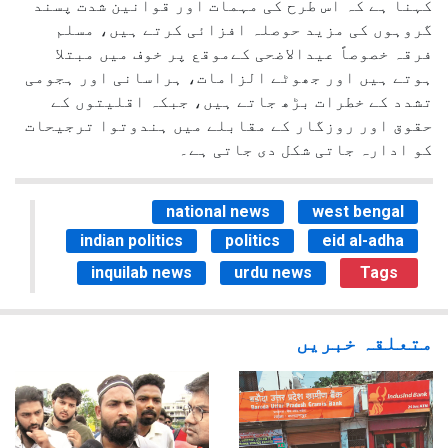
کہنا ہے کہ اس طرح کی مہمات اور قوانین شدت پسند
گروہوں کی مزید حوصلہ افزائی کرتے ہیں، مسلم
فرقہ خصوصاً عیدالاضحی کےموقع پر خوف میں مبتلا
ہوتے ہیں اور جھوٹے الزامات، ہراسانی اور ہجومی
تشدد کے خطرات بڑھ جاتے ہیں، جبکہ اقلیتوں کے
حقوق اور روزگار کے مقابلے میں ہندوتوا ترجیحات
کو ادارہ جاتی شکل دی جاتی ہے۔
national news
west bengal
indian politics
politics
eid al-adha
inquilab news
urdu news
Tags
متعلقہ خبریں