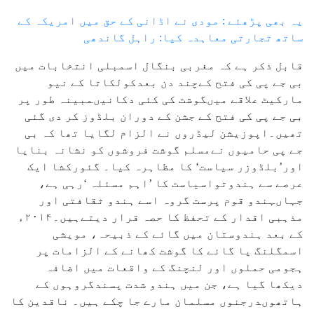
یہ بھی پڑھئے : مودی نے اڈانی کے حق میں امریکہ کے
ساتھ تجارتی معاہدہ کیا: راہل گاندھی
قابل ذکر ہے کہ مغربی بنگال اسمبلی انتخابات میں
بی جے پی کی فتح کےچند دن بعدکولکاتا کے نیو
مارکیٹ علاقے میںگوشت کی کئی دکانیںمبینہ طور پر
بی جے پی کی فتح کے جشن کے دوران بلڈوز کر دی گئی
تھیں۔اپوزیشن لیڈروں نے الزام لگایا تھا کہ بی
جے پی حامیوں نےمسلم گوشت فروشوں کو نشانہ بنایا
اور’بلڈوزر سیاست‘ کا مظاہرہ کیا۔ گئورکشا ایک
عرصے سے ہندوتواسیاست کا ’اہم مسئلہ ‘رہی ہے،
جہاںہندو قوم پرست گروہ اسے ہندو ثقافتی اور
مذہبی اقدار کے تحفظ کا حصہ قرار دیتےہیں۔۲۰۱۴ء
کے بعد ہندوستان میں گائے کے ذبیحہ، مویشی
اسمگلنگ یا گائے کا گوشت کھانے کے الزامات پر
ہجومی حملوں اور لنچنگ کے واقعات میں اضافہ
دیکھا گیا ہے، جن میں ہندو شدت پسندگروہوں کے
ہاتھوںدرجنوں مسلمان مارے جا چکے ہیں۔ ناقدین کا