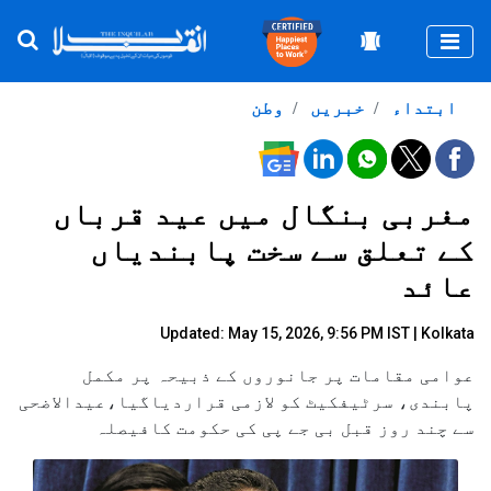
Togg
ابتداء
خبریں
وطن
مغربی بنگال میں عید قرباں
کے تعلق سے سخت پابندیاں
عائد
Updated: May 15, 2026, 9:56 PM IST | Kolkata
عوامی مقامات پر جانوروں کے ذبیحہ پر مکمل
پابندی، سرٹیفکیٹ کو لازمی قراردیاگیا،عیدالاضحی
سے چند روز قبل بی جے پی کی حکومت کافیصلہ