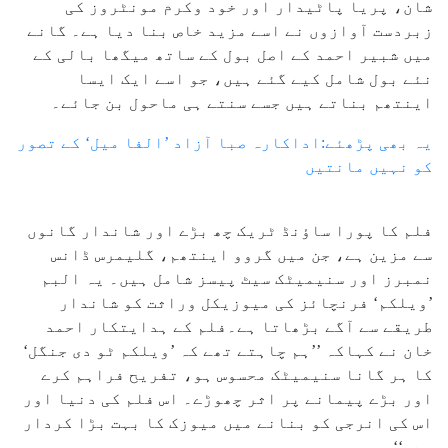
شان، پریا پاٹیدار اور خود وکرم مونٹروز کی
زبردست آوازوں نے اسے مزید خاص بنا دیا ہے۔ گانے
میں شبیر احمد کے اصل بول کے ساتھ میگھا بالی کے
نئے بول شامل کیے گئے ہیں، جو اسے ایک ایسا
اینتھم بناتے ہیں جسے سنتے ہی ماحول بن جائے۔
یہ بھی پڑھئے:اداکارہ صبا آزاد ’الفا میل‘ کے تصور
کو نہیں مانتیں
فلم کا پورا ساؤنڈ ٹریک چھ بڑے اور شاندار گانوں
سے مزین ہے، جن میں گروو اینتھم، گلیمرس ڈانس
نمبرز اور سنیمیٹک سیٹ پیسز شامل ہیں۔ یہ البم
’ویلکم‘ فرنچائز کی میوزیکل وراثت کو شاندار
طریقے سے آگے بڑھاتا ہے۔فلم کے ہدایتکار احمد
خان نے کہاکہ ’’ہم چاہتے تھے کہ ’ویلکم ٹو دی جنگل‘
کا ہر گانا سنیمیٹک محسوس ہو، تفریح فراہم کرے
اور بڑے پیمانے پر اثر چھوڑے۔ اس فلم کی دنیا اور
اس کی انرجی کو بنانے میں میوزک کا بہت بڑا کردار
ہے۔‘‘