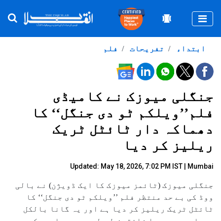
Togg
ابتداء
تفریحات
فلم
جنگلی میوزک نے کامیڈی
فلم’’ویلکم ٹو دی جنگل‘‘ کا
دھماکہ دار ٹائٹل ٹریک
ریلیز کر دیا
Updated: May 18, 2026, 7:02 PM IST | Mumbai
جنگلی میوزک (ٹائمز میوزک کا ایک ڈویژن) نے بالی
ووڈ کی بے حد منتظر فلم ’’ویلکم ٹو دی جنگل‘‘ کا
ٹائٹل ٹریک ریلیز کر دیا ہے اور یہ گانا بالکل
ویسا ہی ہے جیسا شائقین طویل عرصے سے امید کر رہے