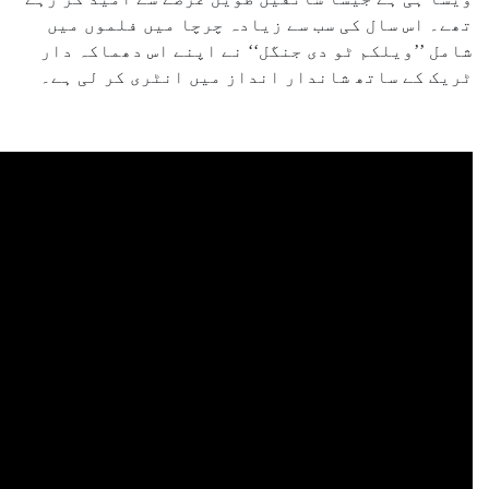
تھے۔ اس سال کی سب سے زیادہ چرچا میں فلموں میں
شامل ’’ویلکم ٹو دی جنگل‘‘ نے اپنے اس دھماکہ دار
ٹریک کے ساتھ شاندار انداز میں انٹری کر لی ہے۔