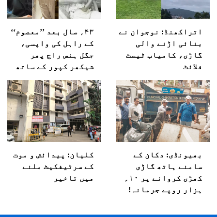
اتراکھنڈ: نوجوان نے
۴۳؍ سال بعد ’’معصوم‘‘
بنائی اڑنے والی
کے راہل کی واپسی،
گاڑی، کامیاب ٹیسٹ
جگل ہنس راج پھر
فلائٹ
شیکھر کپور کے ساتھ
بھیونڈی: دکان کے
کلیان: پیدائش و موت
سامنے ہاتھ گاڑی
کے سرٹیفکیٹ ملنے
کھڑی کروانے پر ۱۰؍
میں تاخیر
ہزار روپے جرمانہ!