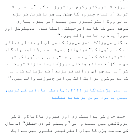
میوزک ڈائریکٹر وکرم مونٹروز نے کہا’’یہ ساؤنڈ
ٹریک اُن تمام چیزوں کا جشن ہے جو ناظرین کو بڑے
بالی ووڈ انٹرٹینرز میں پسند آتی ہیں۔ ہماری
کوشش تھی کہ گانے انرجیٹک، اسٹائلش، تھیٹرکل اور
فوراً یاد رہ جانے والے ہوں۔‘‘
جنگلی میوزک/ٹائمز میوزک کے سی ای او مندار ٹھاکر
نے کہا،’’ویلکم‘‘ فرنچائز ہمیشہ سے بڑے اور یادگار
انٹرٹینمنٹ کے لیے جانی جاتی رہی ہے۔ ’ویلکم ٹو
دی جنگل‘ کے ساتھ جنگلی میوزک ایسا ساؤنڈ ٹریک لے
کر آیا ہے جو اس وراثت کو مزید آگے بڑھائے گا۔ یہ
گانے لوگوں پر ایک الگ ہی اثر چھوڑنے والے ہیں۔‘‘
یہ بھی پڑھئے:کانز ۲۰۲۶ء: ہاویئر بارڈیم کی ٹرمپ،
نیتن یاہو، پوتن پر شدید تنقید
احمد خان کی ہدایتکاری اور فیروز ناڈیاڈوالا کی
پروڈکشن میں بننے والی ’’ویلکم ٹو دی جنگل‘‘ اس سال
کی سب سے بڑی کامیڈی انٹرٹینر فلموں میں سے ایک