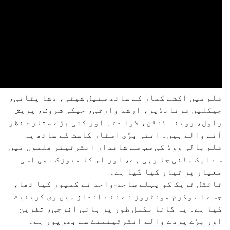
فلم میں اکشے کمار کے ساتھ سنیل شیٹی، دشا پٹانی،
جیکلین فرنانڈیز، ارشد وارثی، جیکی شروف، پریش
راول، روینہ ٹنڈن، لارا دتہ اور کئی بڑے ستارے نظر
آنے والے ہیں۔ اتنی بڑی اسٹار کاسٹ کے ساتھ یہ
فلم بالی ووڈ کی سب سے شاندار انٹرٹینر فلموں میں
سے ایک مانی جا رہی ہے، اور اس کا میوزک بھی اسی
معیار پر تیار کیا گیا ہے۔
ٹائٹل ٹریک کو پہلے ساجد-واجد نے کمپوز کیا تھا،
جسے اب وکرم مونٹروز نے نئے انداز میں ری کریئیٹ
کیا ہے۔ یہ گانا مکمل طور پر ہائی انرجی، تفریح
اور بڑے پردے والے انٹرٹینمنٹ سے بھرپور ہے۔