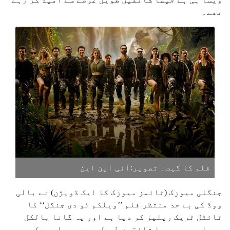
تھے۔
فلم کا گیت۔ تصویر:آئی این این
جنگلی میوزک (ٹائمز میوزک کا ایک ڈویژن) نے بالی
ووڈ کی بے حد منتظر فلم ’’ویلکم ٹو دی جنگل‘‘ کا
ٹائٹل ٹریک ریلیز کر دیا ہے اور یہ گانا بالکل
ویسا ہی ہے جیسا شائقین طویل عرصے سے امید کر رہے