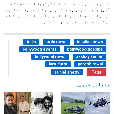
مانی جا رہی ہے۔ فلم کا ٹائٹل ٹریک اب تمام بڑے
آڈیو پلیٹ فارمز پر جنگلی میوزک کے ذریعے اسٹریم
ہو رہا ہے، جبکہ اس کا مکمل ویڈیو ٹائمز میوزک کے
یوٹیوب چینل پر دیکھا جا سکتا ہے۔
india
urdu news
inquilab news
bollywood events
bollywood gossips
bollywood news
akshay kumar
lara dutta
paresh rawal
suniel shetty
Tags
متعلقہ خبریں