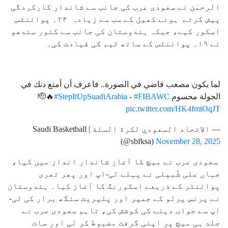
الرحمٰن نے سعودی عرب کی جانب سے شاندار کارکردگی
پیش کرتے ہوئے کھیل کے سب سے زیادہ ۲۴؍ پوائنٹس
اسکور کیے، جبکہ ہندوستان کی جانب سے کنور سندھو
نے ۱۹؍ پوائنٹس کے ساتھ ٹیم کی قیادت کی۔
لما يكون مصعب قاضي في الصورة.. فاعرف أن أمتع دنك في
الجولة محسوم 🫡🔥
#FIBAWC
-
#StepItUpSuadiArabia
pic.twitter.com/HK4fmtOqJT
— الاتحاد السعودي لكرة السلة | Saudi Basketball
(@sbfksa)
November 28, 2025
سعودی عرب نے میچ کا آغاز شاندار انداز میں کیا،
جہاں علی شُبیلی نے پہلے لی-اپ اور پھر تھری
پوائنٹر کے ذریعے اسکورنگ کا آغاز کیا۔ ہندوستان
نے پرنس پرنَو کے جمپر اور پلپریت سنگھ برار کی لی-
اپ سے جواب دینے کی کوشش کی، تاہم سعودی عرب نے
جلد ہی میچ پر اپنی گرفت مضبوط کر لی اور سات