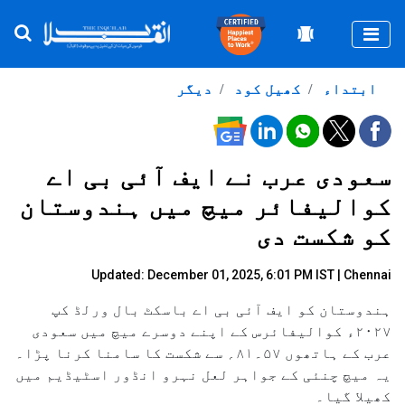
Togg
ابتداء
کھیل کود
دیگر
سعودی عرب نے ایف آئی بی اے
کوالیفائر میچ میں ہندوستان
کو شکست دی
Updated: December 01, 2025, 6:01 PM IST | Chennai
ہندوستان کو ایف آئی بی اے باسکٹ بال ورلڈ کپ
۲۰۲۷ء کوالیفائرس کے اپنے دوسرے میچ میں سعودی
عرب کے ہاتھوں ۵۷۔۸۱؍ سے شکست کا سامنا کرنا پڑا۔
یہ میچ چنئی کے جواہر لعل نہرو انڈور اسٹیڈیم میں
کھیلا گیا۔