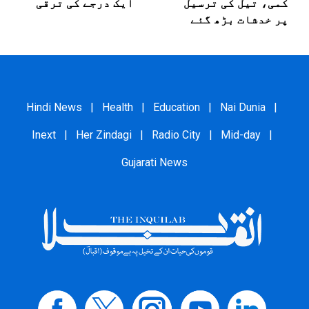
کمی، تیل کی ترسیل
ایک درجے کی ترقی
پر خدشات بڑھ گئے
Hindi News
|
Health
|
Education
|
Nai Dunia
|
Inext
|
Her Zindagi
|
Radio City
|
Mid-day
|
Gujarati News