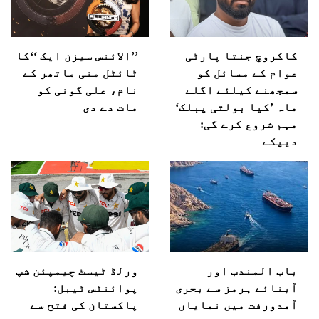
کاکروچ جنتا پارٹی
’’الائنس سیزن ایک ‘‘کا
عوام کے مسائل کو
ٹائٹل منی ماتھر کے
سمجھنے کیلئے اگلے
نام، علی گونی کو
ماہ ’کیا بولتی پبلک‘
مات دے دی
مہم شروع کرے گی:
دیپکے
باب المندب اور
ورلڈ ٹیسٹ چیمپئن شپ
آبنائے ہرمز سے بحری
پوائنٹس ٹیبل:
آمدورفت میں نمایاں
پاکستان کی فتح سے