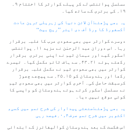
مسلسل پوائنٹس لے کر پہلے کوارٹر کا اختتام ۹۔
۱۹؍ کی برتری کے ساتھ کیا۔
یہ بھی پڑھئے:آن لائن دنیا کی زہریلی ترین عادت
آکسفورڈ کا ورڈ آف دی ایئر ’’ریج بیٹ‘‘
دوسرے کوارٹر میں بھی سعودی عرب کا غلبہ برقرار
رہا۔ اس دوران عبد الرحمٰن نے مزید ۱۱؍ پوائنٹس
اسکور کیے اور مہمان ٹیم نے اپنی برتری برقرار
رکھتے ہوئے ۲۱۔۴۳؍ سے ہاف ٹائم مکمل کیا۔ تیسرے
کوارٹر میں بھی سعودی ٹیم نے مکمل غلبہ برقرار
رکھا اور ہندوستان کو ۱۵۔۲۵؍ سے پیچھے چھوڑ
کرسبقت حاصل کی۔ آخری کوارٹر میں بھی سعودی ٹیم
نے مسلسل اسکور کرتے ہوئے ہندوستان کو واپسی کا
کوئی موقع نہیں دیا۔
یہ بھی پڑھئے:صنعتی پیداوار کی شرح نمو میں کمی،
اکتوبر میں شرح نمو صرف۴ء۰؍فیصد رہی
اس شکست کے بعد ہندوستان کوالیفائرز کے ابتدائی