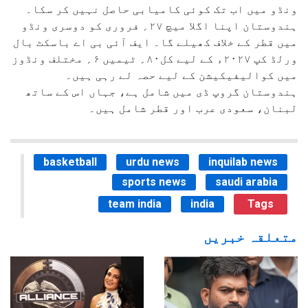
ونڈو میں اب تک کوئی کامیابی حاصل نہیں کر سکا۔
ہندوستان اپنا اگلا میچ ۲۷؍ فروری کو دوسری ونڈو
میں قطر کے خلاف کھیلے گا۔ ایف آئی بی اے باسکٹ بال
ورلڈ کپ ۲۰۲۷ء کے لیے کل۸۰؍ ٹیمیں ۶؍ مختلف ونڈوز
میں کوالیفیکیشن کے لیے حصہ لے رہی ہیں۔
ہندوستان گروپ ڈی میں شامل ہے، جہاں اس کے ساتھ
لبنان، سعودی عرب اور قطر شامل ہیں۔
basketball
urdu news
inquilab news
sports news
saudi arabia
team india
india
Tags
متعلقہ خبریں