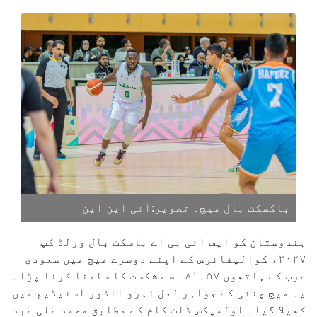
باکسکٹ بال میچ۔ تصویر:آئی این این
ہندوستان کو ایف آئی بی اے باسکٹ بال ورلڈ کپ
۲۰۲۷ء کوالیفائرس کے اپنے دوسرے میچ میں سعودی
عرب کے ہاتھوں ۵۷۔۸۱؍ سے شکست کا سامنا کرنا پڑا۔
یہ میچ چنئی کے جواہر لعل نہرو انڈور اسٹیڈیم میں
کھیلا گیا۔ اولمپکس ڈاٹ کام کے مطابق محمد علی عبد