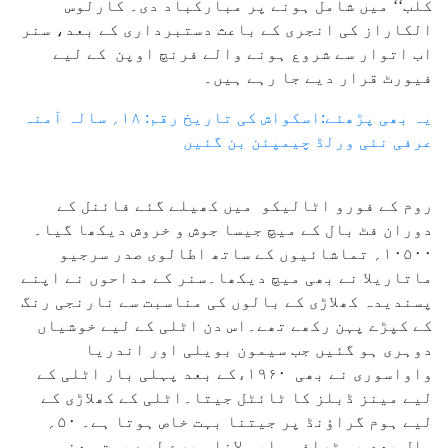
کلب‘‘ میں شامل ہونے پر مبارکباد دی۔ کارلوس
الکاراز کی انجری کے باعث دستبرداری کے بعد، سنر
اب اتوار سے شروع ہونے والے فرنچ اوپن کے لیے
فیورٹ قرار دیے جا رہے ہیں۔
یہ بھی پڑھئے:اسکواش کی تاریخ رقم: ۱۸؍ سالہ آمنہ
عرفی نئی ورلڈ چیمپئن بن گئیں
روم کے فورو اٹالیکو میں کھیلے گئے فائنل کے
دوران فٹ بال کے میچ جیسا جوش و خروش دیکھا گیا۔
۱۰۵۰۰؍ تماشائیوں کے ساتھ اطالوی صدر سرجیو
ماتاریلا نے بھی میچ دیکھا۔سنر کے مداحوں نے اپنے
پسندیدہ کھلاڑی کے بالوں کی مناسبت سے نارنجی رنگ
کے کپڑے پہن رکھے تھے۔اس دن اٹلی کے لیے خوشیاں
دوہری ہو گئیں جب سیمون بویلی اور اندریا
واواسوری نے بھی ۱۹۶۰ءکے بعد پہلی بار اٹلی کے
لیے مینز ڈبلز کا ٹائٹل جیتا۔اٹلی کے کھلاڑی کے
لیے ہوم گراؤنڈ پر جیتنا بہت خاص ہوتا ہے۔ ۵۰؍
سال بعد یہ ٹرافی واپس لانا میرے لیے بہت معنی