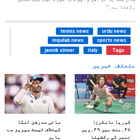
رکھتا ہے۔‘‘
tennis news
urdu news
inquilab news
sports news
jannik sinner
italy
Tags
متعلقہ خبریں
کوریا ماسٹرز:
سائی سدرشن لنکا
۴۸؍منٹ میں ۴۹؍ویں
کیخلاف ٹیسٹ سیریز سے
نمبر کی رکشیتا
باہر