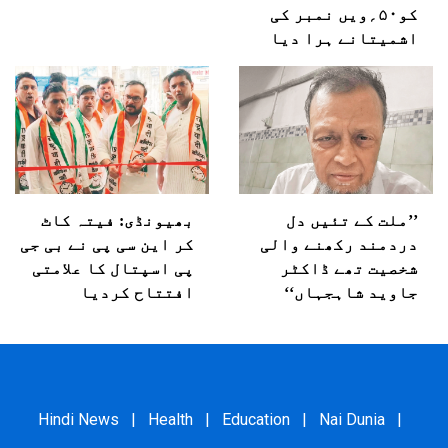
کو۵۰؍ویں نمبر کی
اشمیتانے ہرا دیا
’’ملت کے تئیں دل
بھیونڈی: فیتہ کاٹ
دردمند رکھنے والی
کر این سی پی نے بی جی
شخصیت تھے ڈاکٹر
پی اسپتال کا علامتی
جاوید شاہجہاں‘‘
افتتاح کردیا
Hindi News
|
Health
|
Education
|
Nai Dunia
|