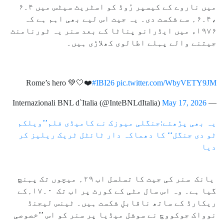
میں ناروے کے کیسپر رُوڈ کو اسٹریٹ سیٹس میں ۴۔۶
،۴۔۶؍ سے شکست دی۔ یہ جیت اس لیے بھی اہم ہے کہ
۱۹۷۶ء میں ایڈرانو پناٹا کے بعد سنر یہ ٹورنامنٹ
جیتنے والے پہلے اطالوی کھلاڑی ہیں۔
Rome’s hero 💚🤍❤️
#IBI26
pic.twitter.com/WbyVETY9JM
May 17, 2026
— Internazionali BNL d`Italia (@InteBNLdItalia)
یہ بھی پڑھئے:جنگلی میوزک نے کامیڈی فلم’’ویلکم
ٹو دی جنگل‘‘ کا دھماکہ دار ٹائٹل ٹریک ریلیز کر
دیا
یانک سنر کی جیت کا تسلسل اب ۲۹؍ میچوں تک پہنچ
گیا ہے۔ وہ اس سال مٹی کے کورٹ پر اب تک ۰۔۱۷؍کے
ریکارڈ کے ساتھ ناقابلِ شکست ہیں۔ ٹینس لیجنڈ
نوواک جوکووچ نے سوشل میڈیا پر سنر کو اس ’’خصوصی