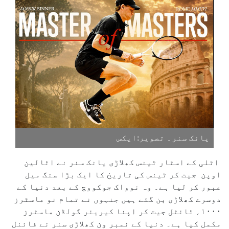
یانک سنر۔ تصویر:ایکس
اٹلی کے اسٹار ٹینس کھلاڑی یانک سنر نے اٹالین
اوپن جیت کر ٹینس کی تاریخ کا ایک بڑا سنگ میل
عبور کر لیا ہے۔ وہ نوواک جوکووچ کے بعد دنیا کے
دوسرے کھلاڑی بن گئے ہیں جنہوں نے تمام نو ماسٹرز
۱۰۰۰؍ ٹائٹل جیت کر اپنا کیریئر گولڈن ماسٹرز
مکمل کیا ہے۔ دنیا کے نمبر ون کھلاڑی سنر نے فائنل