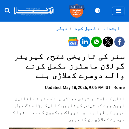
Togg
ابتداء
کھیل کود
دیگر
سنر کی تاریخی فتح، کیریئر
گولڈن ماسٹرز مکمل کرنے
والے دوسرے کھلاڑی بنے
Updated: May 18, 2026, 9:06 PM IST | Rome
اٹلی کے اسٹار ٹینس کھلاڑی یانک سنر نے اٹالین
اوپن جیت کر ٹینس کی تاریخ کا ایک بڑا سنگ میل
عبور کر لیا ہے۔ وہ نوواک جوکووچ کے بعد دنیا کے
دوسرے کھلاڑی بن گئے ہیں ۔