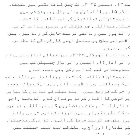
سے ۱۳؍ دسمبر ۲۰۲۵ء تک چین کے شانگلو میں منعقدہ
انڈر ۱۵؍ورلڈ اسکول والی بال چیمپئن شپ میں
ہندوستان کی نمائندگی کی اور کانسہ کا تمغہ
جیتا۔عبداللہ، جو گزشتہ دو برسوں سے ایس ٹی سی
رائے پور میں رہائشی تربیت حاصل کر رہے ہیں، بین
الاقوامی سطح پر مسلسل اچھی کارکردگی کا مظاہرہ
کر رہے ہیں۔
عبداللہ نے جولائی ۲۰۲۵ء میں تھائی لینڈ میں ہونے
والی انڈر۱۶؍ ایشین والی بال چیمپئن شپ میں
ہندوستانی ٹیم کے اہم رکن بھی تھے، جہاں
ہندوستان نے کانسہ کا تمغہ جیتا تھا۔عبداللہ، جو
ایک پسماندہ پس منظر سے آتے ہیں، ایک ویلڈر محمد
راجو کے فرزند ہیں۔ اپنے بیٹے کی نمایاں کامیابی
پر خوشی کا اظہار کرتے ہوئے ان کے والدمحمد راجو
نے کہا کہ ’’ہم سخت محنت کریں گے، عبداللہ، تم صرف
ملک کے لیے کھیلو۔ میرے بیٹے نے ایس ٹی سی رائے
پور میں جو تربیت حاصل کی انہوں نے اس کی صلاحیتوں
کو نکھارا اور آج وہ ملک کے لیے تمغہ جیتنے میں
کامیاب ہوا۔‘‘