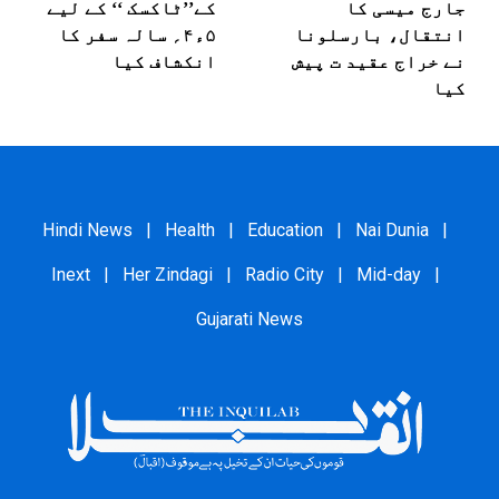
جارج میسی کا
کے’’ٹاکسک ‘‘ کے لیے
انتقال، بارسلونا
۵ء۴؍ سالہ سفر کا
نے خراج عقید ت پیش
انکشاف کیا
کیا
Hindi News
|
Health
|
Education
|
Nai Dunia
|
Inext
|
Her Zindagi
|
Radio City
|
Mid-day
|
Gujarati News