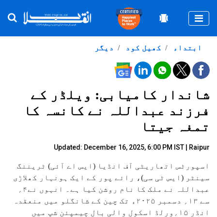
Togg
ابتداء
کھیل کود
دیگر
شاندار کامیابی: ویلڈر کے
فرزند عبداللہ نے کانسہ کا
تمغہ جیتا
Updated: December 16, 2025, 6:00 PM IST | Raipur
اسپورٹس اتھاریٹی آف انڈیا (ایس اے آئی) ٹریننگ
سینٹر (ایس ٹی سی)، رائے پور کے ایک ہونہار کھلاڑی
عبداللہ نے ملک کا نام روشن کیا ہے۔ انہوں نے۴؍
سے ۱۳؍ دسمبر ۲۰۲۵ء تک چین کے شانگلو میں منعقدہ
انڈر ۱۵؍ورلڈ اسکول والی بال چیمپئن شپ میں