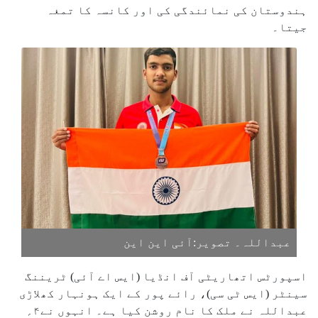
ہندوستان کی نمائندگی کی اور کانسہ کا تمغہ
جیتا۔
عبداللہ۔ تصویر:آئی این این
اسپورٹس اتھاریٹی آف انڈیا (ایس اے آئی) ٹریننگ
سینٹر (ایس ٹی سی)، رائے پور کے ایک ہونہار کھلاڑی
عبداللہ نے ملک کا نام روشن کیا ہے۔ انہوں نے۴؍