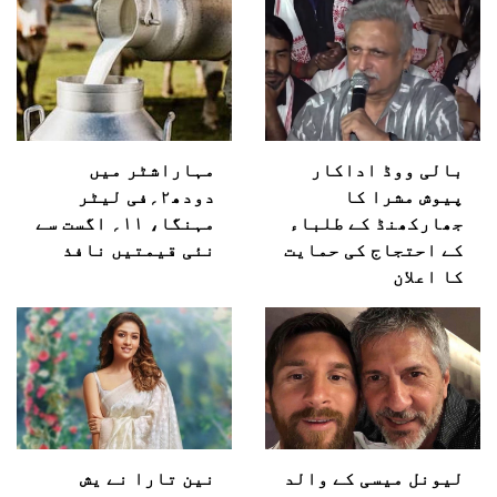
بالی ووڈ اداکار
مہاراشٹر میں
پیوش مشرا کا
دودھ۲؍فی لیٹر
جھارکھنڈ کے طلباء
مہنگا، ۱۱؍ اگست سے
کے احتجاج کی حمایت
نئی قیمتیں نافذ
کا اعلان
لیونل میسی کے والد
نین تارا نے یش