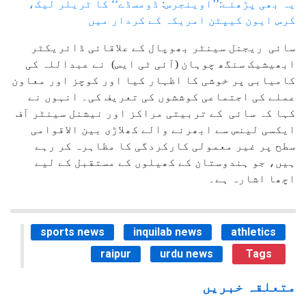
یہ بھی پڑھئے:’’اوینجرس: ڈومسڈے‘‘ کا ٹریلر لیک،
کرس ایون کیپٹن امریکہ کے کردار میں
سائی ریجنل سینٹر بھوپال کے علاقائی ڈائریکٹر
ابھیشیک سنگھ چوہان (آئی ٹی ایس) نے عبداللہ کی
کامیابی پر خوشی کا اظہار کیا اور کوچز اور معاون
عملے کی اجتماعی کوششوں کی تعریف کی۔ انہوں نے
کہا کہ سائی کے تربیتی مراکز اور نیشنل سینٹر آف
ایکسی لینس سے ابھرنے والے کھلاڑی بین الاقوامی
سطح پر غیر معمولی کارکردگی کا مظاہرہ کر رہے
ہیں، جو ہندوستان کے کھیلوں کے مستقبل کے لیے
اچھا اشارہ ہے۔
sports news
inquilab news
athletics
raipur
urdu news
Tags
متعلقہ خبریں