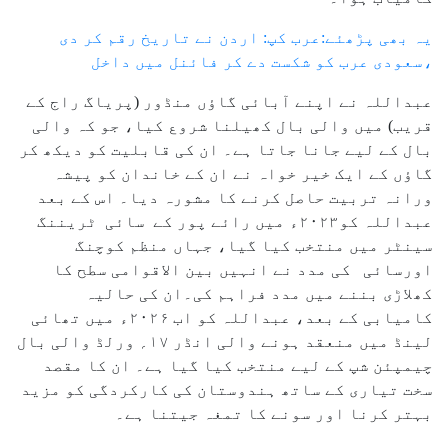
یہ بھی پڑھئے:عرب کپ: اردن نے تاریخ رقم کر دی
،سعودی عرب کو شکست دے کر فائنل میں داخل
عبداللہ نے اپنے آبائی گاؤں منڈور (پریاگ راج کے
قریب) میں والی بال کھیلنا شروع کیا، جو کہ والی
بال کے لیے جانا جاتا ہے۔ ان کی قابلیت کو دیکھ کر
گاؤں کے ایک خیر خواہ نے ان کے خاندان کو پیشہ
ورانہ تربیت حاصل کرنے کا مشورہ دیا۔ اس کے بعد
عبداللہ کو۲۰۲۳ء میں رائے پور کے سائی ٹریننگ
سینٹر میں منتخب کیا گیا، جہاں منظم کوچنگ
اورسائی کی مدد نے انہیں بین الاقوامی سطح کا
کھلاڑی بننے میں مدد فراہم کی۔ان کی حالیہ
کامیابی کے بعد، عبداللہ کو اب ۲۰۲۶ء میں تھائی
لینڈ میں منعقد ہونے والی انڈر ۱۷؍ ورلڈ والی بال
چیمپئن شپ کے لیے منتخب کیا گیا ہے۔ ان کا مقصد
سخت تیاری کے ساتھ ہندوستان کی کارکردگی کو مزید
بہتر کرنا اور سونے کا تمغہ جیتنا ہے۔