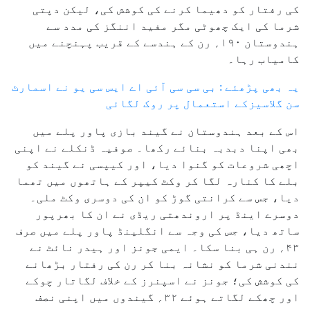
کی رفتار کو دھیما کرنے کی کوشش کی، لیکن دپتی
شرما کی ایک چھوٹی مگر مفید اننگز کی مدد سے
ہندوستان ۱۹۰؍ رن کے ہندسے کے قریب پہنچنے میں
کامیاب رہا۔
یہ بھی پڑھئے : بی سی سی آئی اے ایس سی یو نے اسمارٹ
سن گلاسیزکے استعمال پر روک لگائی
اس کے بعد ہندوستان نے گیند بازی پاور پلے میں
بھی اپنا دبدبہ بنائے رکھا۔ صوفیہ ڈنکلے نے اپنی
اچھی شروعات کو گنوا دیا، اور کیپسی نے گیند کو
بلے کا کنارہ لگا کر وکٹ کیپر کے ہاتھوں میں تھما
دیا، جس سے کرانتی گوڑ کو ان کی دوسری وکٹ ملی۔
دوسرے اینڈ پر اروندھتی ریڈی نے ان کا بھرپور
ساتھ دیا، جس کی وجہ سے انگلینڈ پاور پلے میں صرف
۴۳؍ رن ہی بنا سکا۔ ایمی جونز اور ہیدر نائٹ نے
نندنی شرما کو نشانہ بنا کر رن کی رفتار بڑھانے
کی کوشش کی؛ جونز نے اسپنرز کے خلاف لگاتار چوکے
اور چھکے لگاتے ہوئے ۳۲؍ گیندوں میں اپنی نصف