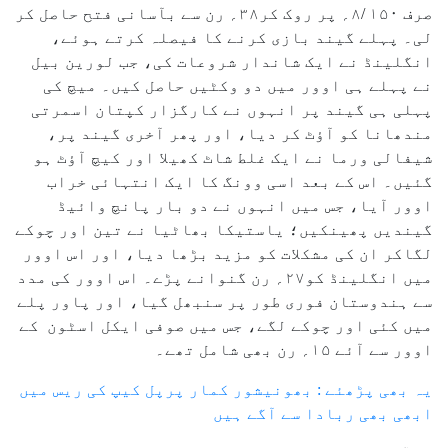
صرف ۱۵۰ /۸؍ پر روک کر۳۸؍ رن سے بآسانی فتح حاصل کر
لی۔ پہلے گیند بازی کرنے کا فیصلہ کرتے ہوئے،
انگلینڈ نے ایک شاندار شروعات کی، جب لورین بیل
نے پہلے ہی اوور میں دو وکٹیں حاصل کیں۔ میچ کی
پہلی ہی گیند پر انہوں نے کارگزار کپتان اسمرتی
مندھانا کو آؤٹ کر دیا، اور پھر آخری گیند پر،
شیفالی ورما نے ایک غلط شاٹ کھیلا اور کیچ آؤٹ ہو
گئیں۔ اس کے بعد اسی وونگ کا ایک انتہائی خراب
اوور آیا، جس میں انہوں نے دو بار پانچ وائیڈ
گیندیں پھینکیں؛ یاستیکا بھاٹیا نے تین اور چوکے
لگاکر ان کی مشکلات کو مزید بڑھا دیا، اور اس اوور
میں انگلینڈ کو۲۷؍ رن گنوانے پڑے۔ اس اوور کی مدد
سے ہندوستان فوری طور پر سنبھل گیا، اور پاور پلے
میں کئی اور چوکے لگے، جس میں صوفی ایکل اسٹون کے
اوور سے آئے ۱۵؍ رن بھی شامل تھے۔
یہ بھی پڑھئے : بھونیشور کمار پرپل کیپ کی ریس میں
ابھی بھی ربادا سے آگے ہیں