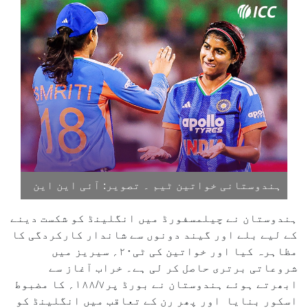
ہندوستانی خواتین ٹیم ۔ تصویر: آئی این این
ہندوستان نے چیلمسفورڈ میں انگلینڈ کو شکست دینے
کے لیے بلے اور گیند دونوں سے شاندار کارکردگی کا
مظاہرہ کیا اور خواتین کی ٹی۲۰؍ سیریز میں
شروعاتی برتری حاصل کر لی ہے۔ خراب آغاز سے
ابھرتے ہوئے ہندوستان نے بورڈ پر۱۸۸/۷؍ کا مضبوط
اسکور بنایا اور پھر رن کے تعاقب میں انگلینڈ کو