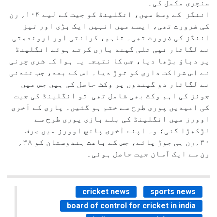
سنچری مکمل کی۔
اننگز کے وسط میں، انگلینڈ کو جیت کے لیے ۱۰۴؍ رن
کی ضرورت تھی، ایسے میں انہیں ایک بڑی اور تیز
اننگز کی ضرورت تھی۔ تاہم، کرانتی اور اروندھتی
نے لگاتار نپی تلی گیند بازی کرتے ہوئے انگلینڈ
پر دباؤ بڑھا دیا، جس کا نتیجہ یہ ہوا کہ شری چرنی
نے اس شراکت داری کو توڑ دیا۔ اس کے بعد، جب نندنی
نے لگاتار دو گیندوں پر وکٹ حاصل کی ہیں جس میں
جونز کی اہم وکٹ بھی شامل تھی تو انگلینڈ کی جیت
کی امیدیں پوری طرح سے ختم ہو گئیں۔ پاری کے آخری
اوورز میں انگلینڈ کی بلے بازی پوری طرح سے
لڑکھڑا گئی؛ وہ اپنے آخری پانچ اوورز میں صرف
۳۰؍رن ہی جوڑ پائے، جس کے باعث ہندوستان کو ۳۸؍
رن سے ایک آسان جیت حاصل ہوئی۔
cricket news
sports news
board of control for cricket in india