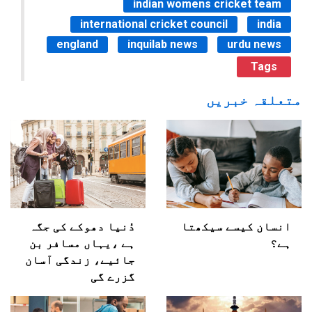
indian womens cricket team
international cricket council
india
england
inquilab news
urdu news
Tags
متعلقہ خبریں
انسان کیسے سیکھتا
دُنیا دھوکے کی جگہ
ہے؟
ہے ،یہاں مسافر بن
جائیے، زندگی آسان
گزرے گی