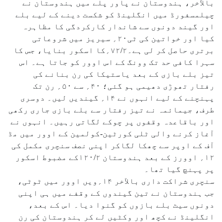
بالآخر، ہندوستان نے پاور پلے میں ہندوستان نے
چیلمسفورڈ میں انگلینڈ کو شکست دینے کے لیے بلے
اور گیند دونوں سے شاندار کارکردگی کا مظاہرہ
کیا اور خواتین کی ٹی۲۰؍ سیریز میں شروعاتی
برتری حاصل کر لی ہے۔۷۲/۲؍کا اسکور بنایا، جس کا
سہرا کافی حد تک وونگ کے اس اوور کو جاتا ہے۔ اس
تیز بلے بازی کے بعد یاستیکا کی رن بنانے کی
رفتار تھوڑی دھیمی ہو گئی؛ ۴۰؍ سے ۵۰؍ رن تک
پہنچنے کے لیے انہوں نے ۱۴؍ گیندیں لیں۔ دوسری
طرف، جیمائمہ نے تیز رفتار سے بلے بازی جاری رکھی
اور باقاعدہ وقفوں پر چوکے لگاتی رہیں۔ انہوں نے
آغاز کرنے والی ٹلی کورٹین-کولمین کے اوور میں مڈ
آف کے اوپر سے چھکا لگاکر اپنی نصف سنچری مکمل کی
۱۲؍ اوورز کے بعد ہندوستان ۱۲۰/۲کے مضبوط اسکور
پر پہنچ گیا تھا۔
سنچری شراکت داری بالآخر ۱۴؍ویں اوور میں ٹوٹی،
جب ہندوستان نے تین گیندوں کے وقفے میں ہی اپنی
دونوں سیٹ بلے بازوں کو گنوا دیا۔ اس کے بعد،
انگلینڈ نے کچھ اور وکٹیں لے کر ہندوستان کی رن