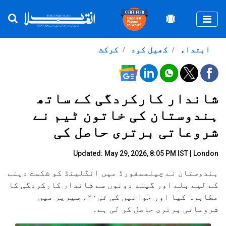
Togg
ابتداء
کھیل کود
کرکٹ
شاندار کارکردگی کے ساتھ
ہندوستان کی خاتون ٹیم نے
شروعاتی برتری حاصل کی
Updated: May 29, 2026, 8:05 PM IST | London
ہندوستان نے چیلمسفورڈ میں انگلینڈ کو شکست دینے
کے لیے بلے اور گیند دونوں سے شاندار کارکردگی کا
مظاہرہ کیا اور خواتین کی ٹی۲۰؍ سیریز میں
شروعاتی برتری حاصل کر لی ہے۔