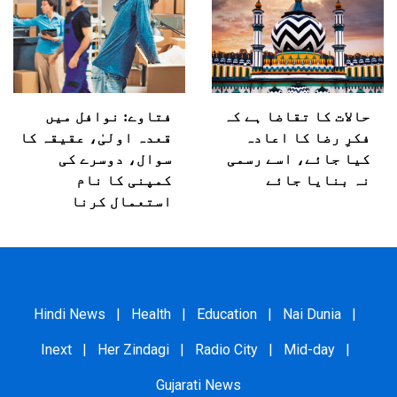
حالات کا تقاضا ہے کہ
فتاوے: نوافل میں
فکرِ رضا کا اعادہ
قعدہ اولیٰ، عقیقہ کا
کیا جائے، اسے رسمی
سوال، دوسرے کی
نہ بنایا جائے
کمپنی کا نام
استعمال کرنا
Hindi News
|
Health
|
Education
|
Nai Dunia
|
Inext
|
Her Zindagi
|
Radio City
|
Mid-day
|
Gujarati News