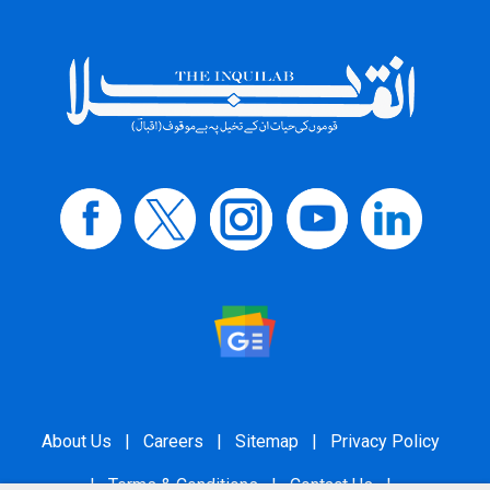
About Us
|
Careers
|
Sitemap
|
Privacy Policy
|
Terms & Conditions
|
Contact Us
|