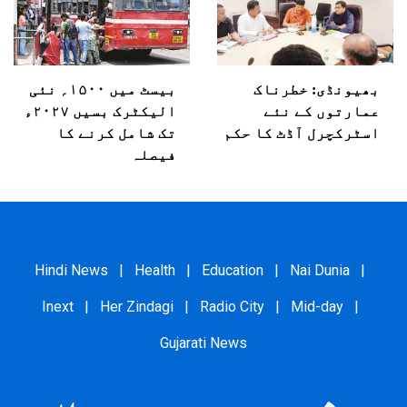
بھیونڈی: خطرناک
بیسٹ میں ۱۵۰۰؍ نئی
عمارتوں کے نئے
الیکٹرک بسیں ۲۰۲۷ء
اسٹرکچرل آڈٹ کا حکم
تک شامل کرنے کا
فیصلہ
Hindi News
|
Health
|
Education
|
Nai Dunia
|
Inext
|
Her Zindagi
|
Radio City
|
Mid-day
|
Gujarati News