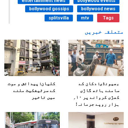
entertainment news
bollywood events
bollywood gossips
bollywood news
splitsvilla
mtv
Tags
متعلقہ خبریں
بھیونڈی: دکان کے
کلیان: پیدائش و موت
سامنے ہاتھ گاڑی
کے سرٹیفکیٹ ملنے
کھڑی کروانے پر ۱۰؍
میں تاخیر
ہزار روپے جرمانہ!