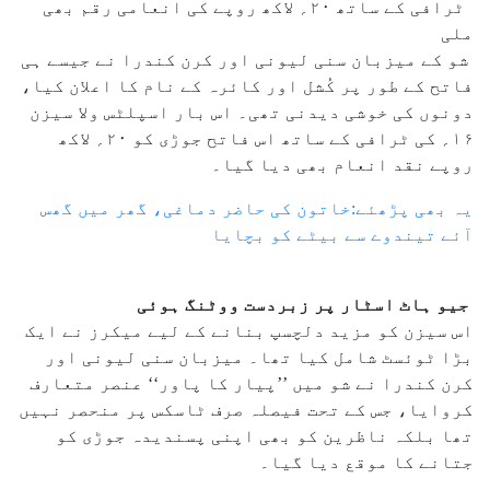
ٹرافی کے ساتھ ۲۰؍ لاکھ روپے کی انعامی رقم بھی
ملی
شو کے میزبان سنی لیونی اور کرن کندرا نے جیسے ہی
فاتح کے طور پر کُشل اور کائرہ کے نام کا اعلان کیا،
دونوں کی خوشی دیدنی تھی۔ اس بار اسپلٹس ولا سیزن
۱۶؍ کی ٹرافی کے ساتھ اس فاتح جوڑی کو ۲۰؍ لاکھ
روپے نقد انعام بھی دیا گیا۔
یہ بھی پڑھئے:خاتون کی حاضر دماغی، گھر میں گھس
آئے تیندوے سے بیٹے کو بچایا
جیو ہاٹ اسٹار پر زبردست ووٹنگ ہوئی
اس سیزن کو مزید دلچسپ بنانے کے لیے میکرز نے ایک
بڑا ٹوئسٹ شامل کیا تھا۔ میزبان سنی لیونی اور
کرن کندرا نے شو میں ’’پیار کا پاور‘‘ عنصر متعارف
کروایا، جس کے تحت فیصلہ صرف ٹاسکس پر منحصر نہیں
تھا بلکہ ناظرین کو بھی اپنی پسندیدہ جوڑی کو
جتانے کا موقع دیا گیا۔