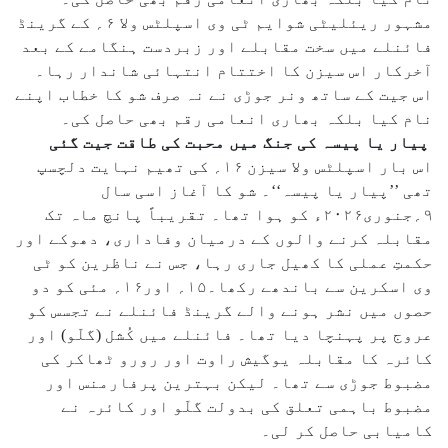
مشہور ریئلیٹی شوایم ٹی وی اسپلٹس ولا ۶؍ کے گرینڈ
فائنلے میں سخت مقابلے اور زبردست ہنگامے کے بعد
آخرکار اس سیزن کا اختتام انتہائی شاندار رہا۔
اس جیت کے ساتھ ونر جوڑی نے نہ صرف شو کا خطاب اپنے
نام کیا بلکہ بھاری انعامی رقم بھی حاصل کی۔
پیار یا پیسہ کی جنگ میں محبت کی طاقت جیت گئی
اس بار اسپلٹس ولا سیزن ۱۶؍ کی تھیم نہایت دلچسپ
تھی ’’پیار یا پیسہ‘‘۔ شو کا آغاز اسی سال
۹؍جنوری۲۰۲۶ء کو ہوا تھا۔ تقریباً پانچ ماہ تک
مقابلہ کرنے والوں کے درمیان وفاداری، دھوکے اور
حکمتِ عملی کا کھیل جاری رہا، جس نے ناظرین کو ٹی
وی اسکرین سے باندھے رکھا۔۱۵؍ اور۱۶؍ مئی کو دو
حصوں میں نشر ہونے والے گرینڈ فائنلے نے تجسس کو
عروج پر پہنچا دیا تھا۔ فائنلے میں کُشل (گلّو) اور
کائرہ کا مقابلہ یوگیش راوت اور رورو ٹھاکر کی
مضبوط جوڑی سے تھا۔ لیکن بہترین پرفارمنس اور
مضبوط باہمی تعلق کی بدولت گلّو اور کائرہ نے
کامیابی حاصل کر لی۔