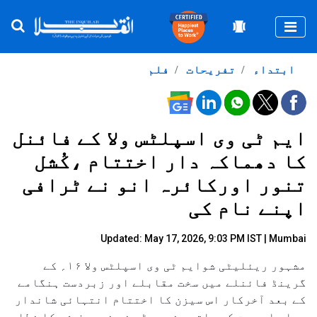
Togg
ابتداء
تفریحات
فلم
ایم ٹی وی اسپلٹس ولا کے فائنل
کا دھماکہ دار اختتام ،کُشل
تنور اورکائرہ انو نے ٹرافی
اپنے نام کی
Updated: May 17, 2026, 9:03 PM IST | Mumbai
مشہور ریئلیٹی شوایم ٹی وی اسپلٹس ولا ۱۶؍ کے
گرینڈ فائنلے میں سخت مقابلے اور زبردست ہنگامے
کے بعد آخرکار اس سیزن کا اختتام انتہائی شاندار
رہا۔ اس جیت کے ساتھ ونر جوڑی نے نہ صرف شو کا خطاب