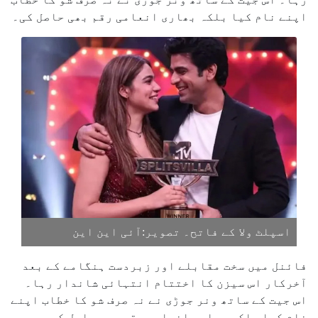
اپنے نام کیا بلکہ بھاری انعامی رقم بھی حاصل کی۔
اسپلٹ ولا کے فاتح۔ تصویر:آئی این این
فائنل میں سخت مقابلے اور زبردست ہنگامے کے بعد
آخرکار اس سیزن کا اختتام انتہائی شاندار رہا۔
اس جیت کے ساتھ ونر جوڑی نے نہ صرف شو کا خطاب اپنے
نام کیا بلکہ بھاری انعامی رقم بھی حاصل کی۔