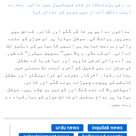
یہ بھی پڑھئے:کانز فلم فیسٹیول میں عالیہ بھٹ نے
اپنے دلکش انداز میں سبھی کو متاثر کیا
مداحوں نے ایپ پر جا کر گلّو اور کائرہ کے حق میں
بھرپور ووٹنگ کی۔ سوشل میڈیا پر اس جوڑی کو ملنے
والی زبردست حمایت ہی انہیں کامیابی کی دہلیز تک
لے آئی۔ اس کے علاوہ، ولا میں’’ مسچیف میکرز‘‘ کے طور
پر آنے والی عُرفی جاوید اور نیا شرما کے مشکل
ٹوئسٹز نے بھی کھیل کو آخری لمحے تک سنسنی خیز
بنائے رکھا۔ آخرکار نفرت، لو ٹرائینگلز اور مشکل
ٹاسکس کو پیچھے چھوڑتے ہوئے گلّو اور کائرہ
اسپلٹس ولا کے نئے کنگ اور کوئین بن چکے ہیں۔ سوشل
میڈیا پر مداح مسلسل اس فاتح جوڑی کو مبارکباد دے
رہے ہیں۔
urdu news
inquilab news