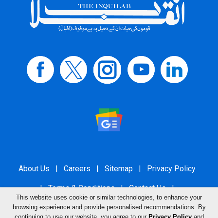
About Us
|
Careers
|
Sitemap
|
Privacy Policy
|
Terms & Conditions
|
Contact Us
|
This website uses cookie or similar technologies, to enhance your
Grievance Redressal
browsing experience and provide personalised recommendations. By
continuing to use our website, you agree to our
Privacy Policy
and