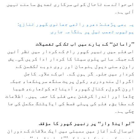
اس حوالے سے تاحال کوئی سرکاری تصدیق سامنے نہیں
آئی ہے۔
یہ بھی پڑھئے: دھرو راٹھی جھانوی کپور تنازع:
یوٹیوب تھمب نیل پر ہنگامہ جاری
’’رامائن‘‘ کے بارے میں اب تک کی تفصیلات
اس فلم میں رنبیر کپور رام کے کردار میں نظر آئیں
گے جبکہ سائی پلوی سیتا کا کردار ادا کریں گی۔یش
راون، سنی دیول ہنومان اور روی دوبے لکشمن کے
کردار میں جلوہ گر ہوں گے۔ اس کے علاوہ کاجل
اگروال مندودری، رکول پریت سنگھ سرپنکھا، جبکہ
ارون گوول، کنال کپور، آدیناتھ کوٹھارے، شیبا
چڈھا اور اندرا کرشنن بھی فلم کا حصہ ہیں۔ اطلاعات
کے مطابق، فلم کی پہلی قسط کی ایڈیٹنگ مکمل کی جا
چکی ہے۔
’’لو اینڈ وار‘‘ پر رنبیر کپور کا مؤقف
اس سال کے آغاز میں ممبئی میں ایک ملاقات کے دوران
رنبیر کپور نے کہا تھا کہ ’’’لو اینڈ وار‘‘ ہر