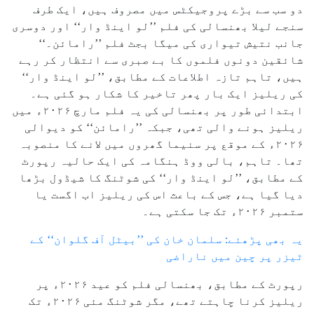
دو سب سے بڑے پروجیکٹس میں مصروف ہیں، ایک طرف
سنجے لیلا بھنسالی کی فلم ’’لو اینڈ وار‘‘ اور دوسری
جانب نتیش تیواری کی میگا بجٹ فلم ’’رامائن۔‘‘
شائقین دونوں فلموں کا بے صبری سے انتظار کر رہے
ہیں، تاہم تازہ اطلاعات کے مطابق، ’’لو اینڈ وار‘‘
کی ریلیز ایک بار پھر تاخیر کا شکار ہو گئی ہے۔
ابتدائی طور پر بھنسالی کی یہ فلم مارچ ۲۰۲۶ء میں
ریلیز ہونے والی تھی، جبکہ ’’رامائن‘‘ کو دیوالی
۲۰۲۶ء کے موقع پر سنیما گھروں میں لانے کا منصوبہ
تھا۔ تاہم، بالی ووڈ ہنگامہ کی ایک حالیہ رپورٹ
کے مطابق، ’’لو اینڈ وار‘‘ کی شوٹنگ کا شیڈول بڑھا
دیا گیا ہے، جس کے باعث اس کی ریلیز اب اگست یا
ستمبر ۲۰۲۶ء تک جا سکتی ہے۔
یہ بھی پڑھئے: سلمان خان کی ’’بیٹل آف گلوان‘‘ کے
ٹیزر پر چین میں ناراضی
رپورٹ کے مطابق، بھنسالی فلم کو عید ۲۰۲۶ء پر
ریلیز کرنا چاہتے تھے، مگر شوٹنگ مئی ۲۰۲۶ء تک