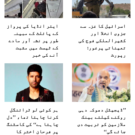
اسرائیل کا غزہ سے
ایئر انڈیا کی پرواز
جزوی انخلا اور
کے پائلٹ کے مبینہ
کثیرالملکی فوج کی
طور پر نشہ آور مادے
تعیناتی پرغور:
کے ٹیسٹ میں مثبت
رپورٹ
آنے کی خبر
’’ڈیجیٹل دھوکہ دہی
ہر کوئی لو ٹرائنگل
روکنے کیلئے بینک
کرنا چاہتا تھا، ’’دل
ملازمین کو تربیت دی
چاہتا ہے‘‘ کی کاسٹنگ
جائے گی‘‘
پر فرحان اختر کا