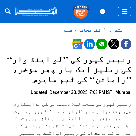
Togg
ابتداء
تفریحات
فلم
رنبیر کپور کی ’’لو اینڈ وار‘‘
کی ریلیز ایک بار پھر مؤخر،
’’رامائن‘‘ کی ٹیم مایوس
Updated: December 30, 2025, 7:03 PM IST | Mumbai
رنبیر کپور کی سنجے لیلا بھنسالی کی ہدایتکاری
میں بننے والی فلم ’’لو اینڈ وار‘‘ کی ریلیز ایک
بار پھر مؤخر ہونے کا امکان ہے۔ تازہ رپورٹس کے
مطابق، فلم کی شوٹنگ مئی ۲۰۲۶ء تک بڑھا دی گئی
ہے، جس کے باعث اس کی ریلیز اب اگست یا ستمبر