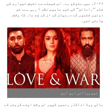
۲۰۲۶ء میں متوقع ہے۔ اس فیصلے سے نتیش تیواری کی
فلم ’’رامائن‘‘ کی ٹیم مایوس نظر آ رہی ہے، جو
دونوں فلموں کے درمیان کم از کم چھ ماہ کا وقفہ
چاہتی تھی۔
تصویر: آئی این این
بالی ووڈ اداکار رنبیر کپور اس وقت اپنے کریئر کے