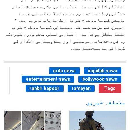
اداکار کا خواب ہے۔ عالیہ اور وکی جیسے شاندار
فنکاروں کے ساتھ اور سنجے لیلا بھنسالی جیسے
ماسٹر کے ساتھ کام کرنا ایک نایاب تجربہ ہے۔‘‘
انہوں نے مزید کہا کہ بھنسالی کے ساتھ کام کرنا
جتنا مشکل ہوتا ہے، اتنا ہی تسلی بخش بھی، کیونکہ
وہ فن، جذبات، موسیقی اور ہندوستانی اقدار کو
گہرائی سے سمجھتے ہیں۔
urdu news
inquilab news
entertainment news
bollywood news
ranbir kapoor
ramayan
Tags
متعلقہ خبریں