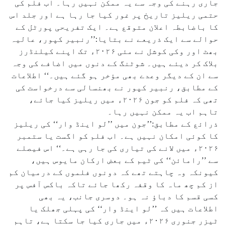
جاری رہنے کی وجہ سے یہ ممکن نہیں رہا۔ اب فلم کی
حتمی ریلیز تاریخ پر غور کیا جا رہا ہے اور جلد اس
کا باضابطہ اعلان متوقع ہے۔ ایک تفریحی پورٹل کے
حوالے سے ایک ذریعے نے بتایا:’’رنبیر کپور، عالیہ
بھٹ اور وکی کوشل نے مئی ۲۰۲۶ء تک اپنے کیلنڈرز
بلاک کر دیئے ہیں۔ شوٹنگ کے دنوں میں اضافے کی وجہ
سے ان کے دیگر وعدے بھی مؤخر ہو گئے ہیں۔‘‘ اطلاعات
کے مطابق، رنبیر کپور نے بھنسالی سے درخواست کی
تھی کہ فلم کو جون ۲۰۲۶ء میں ریلیز کیا جائے،
تاہم اب یہ ممکن نہیں رہا۔
ذرائع کے مطابق:’’جون میں ’’لو اینڈ وار‘‘ کی ریلیز
کا کوئی امکان نہیں ہے۔ اب فلم کو اگست یا ستمبر
۲۰۲۶ء میں لانے کی تیاری کی جا رہی ہے۔‘‘ اس فیصلے
سے ’’رامائن‘‘ کی ٹیم کے بعض ارکان مایوس ہیں،
کیونکہ وہ چاہتے تھے کہ دونوں فلموں کے درمیان کم
از کم چھ ماہ کا وقفہ رکھا جائے تاکہ باکس آفس پر
کسی قسم کا دباؤ نہ ہو۔ دوسری جانب، یہ بھی
اطلاعات ہیں کہ ’’لو اینڈ وار‘‘ کی پہلی جھلک یا
ٹیزر جنوری ۲۰۲۶ء میں جاری کیا جا سکتا ہے، تاہم