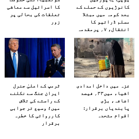
کانوڑیوں کے حملے کے
کا اسرائیل سے معاشی
بعد کومہ میں مبتلا
تعلقات کی بحالی پر
مسلم ڈرائیو کا
زور
انتقال، ۷؍ پرمقدمہ
غزہ میں داخل امدادی
ٹرمپ کے اعلیٰ جنرل
اشیاء میں۳۳؍ فیصد
ایران جنگ سے نکلنے
اضافہ، بڑی
کے راستے کی تلاش
پابندیاں برقرار:
میں؛ وسیع تر جوابی
اقوام متحدہ
کارروائی کا خطرہ
برقرار