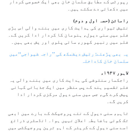
رپورٹس کے مطابق سلمان خان بھی ایک خصوصی کردار
میں دکھائی دے سکتے ہیں۔
رامائن (حصہ اول و دوم)
نتیش تیواری کی ہدایت کاری میں بننے والی اس بڑی
فلم میں سنی دیول، ہنومان کا کردار ادا کریں گے۔
فلم میں رنبیر کپور، سائی پلوی اور یش بھی ہیں۔
یہ بھی پڑھئے: رتیش دیشمکھ کی ’’راجہ شیواجی‘‘میں
سلمان خان کاداخلہ
لاہور ۱۹۴۷ء
راجکمار سنتوشی کی ہدایت کاری میں بننے والی یہ
فلم تقسیم ہند کے پس منظر میں ایک جذباتی کہانی
پیش کرے گی، جس میں سنی دیول مرکزی کردار ادا
کریں گے۔
تاہم، سنی دیول کے نئے پروجیکٹ کے بارے میں ابھی
تک کوئی باضابطہ اعلان نہیں ہوا۔ انڈسٹری ذرائع
اسے سنی دیول کے کریئر کے اہم ترین پروجیکٹس میں