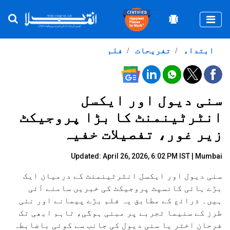
Togg
ابتداء
تفریحات
فلم
سنی دیول اور ایکسل
انٹرٹینمنٹ کا بڑا پروجیکٹ
زیر غور، تفصیلات خفیہ
Updated: April 26, 2026, 6:02 PM IST | Mumbai
سنی دیول اور ایکسل انٹرٹینمنٹ کے درمیان ایک
بڑے ہائی کانسپٹ پروجیکٹ کی خبریں سامنے آئی
ہیں۔ ذرائع کے مطابق یہ فلم بڑے پیمانے اور نئی
طرز کے سنیما تجربے پر مبنی ہوگی، تاہم ابھی تک
فرحان اختر یا سنی دیول کی جانب سے کوئی باضابطہ