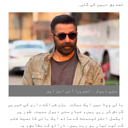
تصدیق نہیں کی گئی۔
سنی دیول ۔ تصویر: آئی این این
بالی ووڈ میں ایک ممکنہ بڑی شراکت داری کی خبریں
گردش کر رہی ہیں، جہاں سنی دیول مبینہ طور پر
ایکسل انٹرٹینمنٹ کے ساتھ ایک ہائی کانسیٹ فلم
کے لیے تیار ہو رہے ہیں۔ ذرائع کے مطابق، یہ