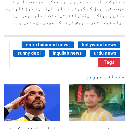
سے ایک قرار دے رہے ہیں۔ یہ ممکنہ شراکت داری نہ
صرف سنی دیول کے کریئر کے لیے ایک نیا موڑ ثابت ہو
سکتی ہے بلکہ ایکسل انٹرٹینمنٹ کے لیے بھی ایک
بڑا سنیما تجربہ پیش کرنے کا موقع بن سکتی ہے۔
entertainment news
bollywood news
sunny deol
inquilab news
urdu news
Tags
متعلقہ خبریں
یوپی: ہاپورمیں
کولمبیا: نئی حکومت