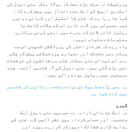
پروجیکٹ نہ صرف بڑے بجٹ کا ہوگا بلکہ سنی دیول کی
اسکرین امیج کو ایک نئے انداز میں پیش کرے گا۔
کہا جا رہا ہے کہ فلم کا اسکیل اور کہانی دونوں
غیر معمولی ہوں گے، تاہم اس کے پلاٹ، کاسٹ یا
ریلیز ٹائم لائن کے بارے میں ابھی کوئی سرکاری
معلومات دستیاب نہیں۔
یاد رہے کہ فرحان اختر کی پروڈکشن کمپنی اس سے
پہلے بھی مختلف اور معیاری پروجیکٹس پیش کر چکی
ہے، اس لیے اس نئی ممکنہ فلم سے شائقین کی توقعات
بھی بڑھ گئی ہیں۔ سنی دیول کی ۳؍ فلمیں آئندہ چند
مہینوں میں ریلیز ہونے والی ہیں۔
یہ بھی پڑھئے: میک موہن نے متعدد زبانوں کی فلموں
میں کام کیا ہے
گبرو
یہ ایک جذباتی ڈرامہ ہے جس میں سنی دیول ایک
سنجیدہ اور حساس کردار میں نظر آئیں گے۔ فلم کی
ہدایت کاری ششانک ادپورکر کر رہے ہیں، اور