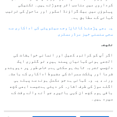
کرداروں میں مناسب اثر چھوڑتے ہیں۔ تکنیکی
پہلوؤں میں بیک گراؤنڈ اسکور اور ماحول کی ترتیب
کہانی کے مطابق ہے۔
یہ بھی پڑھئے: کاٹان: وجے سیتوپتی کی اداکاری سے
سجی سنسنی خیز مرڈرمسٹری
نتیجہ
اگر آپ کو کرائم، کھیل اور انسانی خواہشات کی
الجھی ہوئی کہانیاں پسند ہیں، تو گلوری ایک
دلچسپ تجربہ ثابت ہو سکتی ہے، خاص طور پر دیویندو
شرما اور پلکت سمراٹ کی مضبوط اداکاری کے باعث۔
ورنہ، یہ وہ کہانی ہے جو مکمل ہونے سے پہلے ہی
اگلے موڑ کی طرف اشارہ کر دیتی ہےجیسے ابھی کچھ
باقی ہو، کچھ ان کہی باتیں، جو آنے والے وقت کے
سپرد ہیں۔