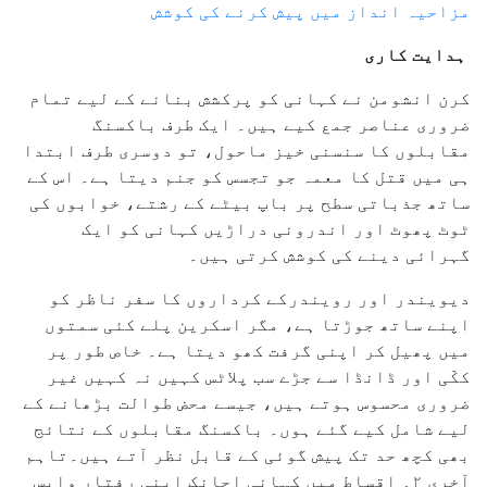
مزاحیہ انداز میں پیش کرنے کی کوشش
ہدایت کاری
کرن انشومن نے کہانی کو پرکشش بنانے کے لیے تمام
ضروری عناصر جمع کیے ہیں۔ ایک طرف باکسنگ
مقابلوں کا سنسنی خیز ماحول، تو دوسری طرف ابتدا
ہی میں قتل کا معمہ جو تجسس کو جنم دیتا ہے۔ اس کے
ساتھ جذباتی سطح پر باپ بیٹے کے رشتے، خوابوں کی
ٹوٹ پھوٹ اور اندرونی دراڑیں کہانی کو ایک
گہرائی دینے کی کوشش کرتی ہیں۔
دیویندر اور رویندرکے کرداروں کا سفر ناظر کو
اپنے ساتھ جوڑتا ہے، مگر اسکرین پلے کئی سمتوں
میں پھیل کر اپنی گرفت کھو دیتا ہے۔ خاص طور پر
ککّی اور ڈانڈا سے جڑے سب پلاٹس کہیں نہ کہیں غیر
ضروری محسوس ہوتے ہیں، جیسے محض طوالت بڑھانے کے
لیے شامل کیے گئے ہوں۔ باکسنگ مقابلوں کے نتائج
بھی کچھ حد تک پیش گوئی کے قابل نظر آتے ہیں۔تاہم
آخری ۲؍ اقساط میں کہانی اچانک اپنی رفتار واپس