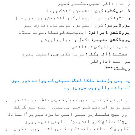
رانا، ذاکر حسین،سکندر کھیر
ڈائریکٹر:
کرن انشومن، کنشک ورما
رائٹر:
کرمنیہ آہوجا،کرن انشومن، ویبھو وشال
پروڈیوسر:
کرن انشومن، موہت شاہ،عارف میر
پروڈکشن ڈیزائن:
ابھیجیت گوئنکا،سونم سنگھ
پروڈکشن منیجر:
نکھل بدھوار،اروشی
اجمیرا،الیکس فرنانڈس
اسسٹنٹ ڈائریکٹر:
شریہ مکھرجی،اسنیہ ہکو،
سوانند ڈیڈولکر
ریٹنگ: ***
یہ بھی پڑھئے: مٹکا کنگ: ممبئی کے پرانے دور میں
لے جانے والی ویب سیریز ہے
او ٹی ٹی کی دنیا میں کھیل کے پس منظر پر بننے والی
سیریزیں اب بھی گنی چنی ہی ہیں۔ ایسے میں کرکٹ
اور میچ فکسنگ پر مبنی ایمی نامزد سیریز ’انسائڈ
ایج‘کےخالق’کرن انشومن‘اب اپنی نئی سیریز
’گلوری‘کے ساتھ باکسنگ رنگ میںاترے ہیں۔ مگر یہاں