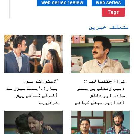
web series review
web series
Tags
متعلقہ خبریں
گرام چکتسالیہ۲:
’ٹھکراکے میرا
دیہی زندگی پر مبنی
پیار۲؍‘پہلے سیزن سے
سادہ اور دلکش
آگے کی کہانی پیش
اندازپر مبنی کہانی
کرتی ہے