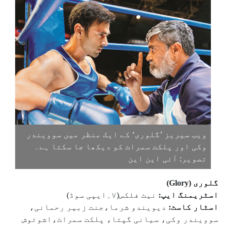
ویب سیریز ’گلوری‘ کے ایک منظر میں سوویندر
وکی اور پلکت سمراٹ کو دیکھا جا سکتا ہے۔
تصویر: آئی این این
گلوری (Glory)
اسٹریمنگ ایپ:
نیٹ فلکس(۷؍ایپی سوڈ)
اسٹار کاسٹ:
دیویندو شرما،جنت زبیر رحمانی،
سوویندر وکی، سیانی گپتا، پلکت سمراٹ،اشوتوش