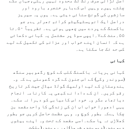
اصل لڑائی صرف رنگ تک محدود نہیں رہتی،جہاں مکے
چلتے ہیں، وہیں اس کےباہر خنجر، بارود اور
سازشوں کی گونج سنائی دیتی ہے۔ یوں یہ سیریز
دراصل ایک انویسٹیگیٹو کرائم تھرلر ہے، جو
باکسنگ کے پردے میں چھپی ہوئی ہے۔ تقریباً ۵۰؍تا
۵۵؍منٹ کے۷؍ایپی سوڈ پر مشتمل یہ کہانی دکھاتی
ہے کہ انسان اپنے خواب اور عزائم کی تکمیل کے لیے
کس حد تک جا سکتا ہے۔
کہانی
کہانی ہریانہ باکسنگ کلب کے کوچ رگھوبیر سنگھ
(سووندر وکی) کے اس جنون کے گرد گھومتی ہے کہ وہ
ہندوستان کے لیے اولمپک گولڈ میڈل جیت کر تاریخ
رقم کریں۔ ان کے دادا نے کبھی یہ کارنامہ انجام
دیاتھا، مگر وہ خود اس کامیابی کو دہرا نہ سکے۔
یہی ادھورا خواب اب ان کی زندگی کا واحدمقصد بن
چکا ہےکہ بطور کوچ وہ وہی عظمت حاصل کریں جو بطور
کھلاڑی نہ پا سکے۔اسی مقصد کے تحت وہ اپنے بیٹوں
دیویندر(دیویندو شرما)اور رویندر(پلکت