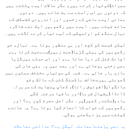
سمراٹ)کوتیار کرتے ہیں، مگر حالات ایسے پلٹتے ہیں
کہ دونوں ہی اس راستے سے ہٹ جاتے ہیں۔ دونوں
بھائی اپنے ماضی کے زخموں اور اندرونی کشمکش کے
ساتھ جیتے ہیں۔ ایسے میں رگھوبیر ایک نئے شاگرد
نہال سنگھ کو اولمپکس کے لیے تیار کرنے لگتے ہیں۔
لیکن قسمت کو کچھ اور ہی منظور ہوتا ہے۔ نہال، جو
رگھوبیر کی بیٹی گڑیا(جنت زبیر)سےمحبت کرتا ہے،
اچانک قتل کر دیا جاتا ہے، اور اس حملے میںگڑیا
بھی زخمی ہوجاتی ہے اور بعد میں وہ بھی جان کی
بازی ہار جاتی ہے۔ شبہ کی سوئیاں مختلف سمتوں میں
گھومتی ہیںمخالف باکسنگ کلب کے مالک وجّو
سانگوان(اشوتوش رانا)، کھاپ پنچایت کے سربراہ
ڈانڈا (یشپال شرما)اور مافیا سرغنہ ککّی
یادو(سکندر کھیر)پر۔ مگر اصل مجرم کون ہے؟ اور
رگھوبیر کے خواب کا انجام کیا ہوتا ہے؟ یہ جاننے
کیلئے سیریز دیکھنی ہوگی۔
یہ بھی پڑھئے: معاملہ لیگل ہے۲: عدالتی معاملات