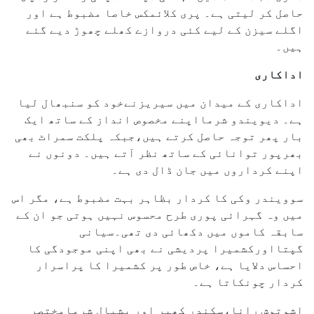
حاصل کر لیتی ہے۔ پری کلائمکس خاصا مضبوط ہے اور
اگلے سیزن کے لیے کئی دروازے کھلے چھوڑ دیے گئے
ہیں۔
اداکاری
اداکاری کے میدان میں سیریزنےخود کو سنبھال لیا
ہے۔ دیویندو شرمااپنے مخصوص انداز کے ساتھ ایک
بار پھر توجہ حاصل کرتے ہیں،جبکہ پلکت سمراٹ بھی
بھرپور توانائی کے ساتھ نظر آتے ہیں۔ دونوں نے
اپنے کرداروں میں جان ڈال دی ہے۔
سوویندر وکی کا کردار بظاہر بہت مضبوط ہے، مگر اس
میں وہ گہرائی پوری طرح محسوس نہیں ہوتی جو ان کے
سابقہ کاموں میں دکھائی دی تھی۔سیانی
گپتااورکشمیرا پردیشی نے بھی اپنی موجودگی کا
احساس دلایا ہے، خاص طور پر کشمیرا کا پراسرار
کردار چونکاتا ہے۔
اشوتوش رانا،سکندر کھیر اور یشپال شرمامختصر