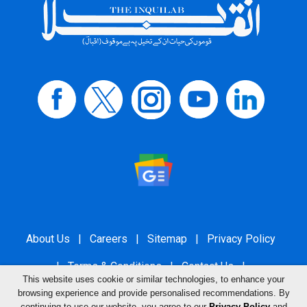
About Us
|
Careers
|
Sitemap
|
Privacy Policy
|
Terms & Conditions
|
Contact Us
|
This website uses cookie or similar technologies, to enhance your
Grievance Redressal
browsing experience and provide personalised recommendations. By
continuing to use our website, you agree to our
Privacy Policy
and