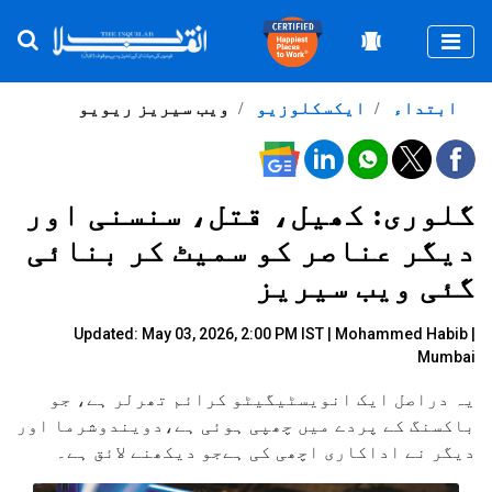
Togg
ابتداء
ایکسکلوزیو
ویب سیریز ریویو
گلوری: کھیل، قتل، سنسنی اور
دیگر عناصر کو سمیٹ کر بنائی
گئی ویب سیریز
Updated: May 03, 2026, 2:00 PM IST |
Mohammed Habib |
Mumbai
یہ دراصل ایک انویسٹیگیٹو کرائم تھرلر ہے، جو
باکسنگ کے پردے میں چھپی ہوئی ہے،دویندوشرما اور
دیگر نے اداکاری اچھی کی ہےجو دیکھنے لائق ہے۔