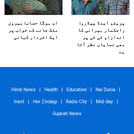
پریتم اینڈ پیڈرو:
اب ہوگا حساب: بیرون
راجکمار ہیرانی کا
ملک جانے کے خواب پر
اندازاو ٹی ٹی پر
ایک اثردار کہانی
بھی نمایاں نظر آتا
ہے
Hindi News
|
Health
|
Education
|
Nai Dunia
|
Inext
|
Her Zindagi
|
Radio City
|
Mid-day
|
Gujarati News