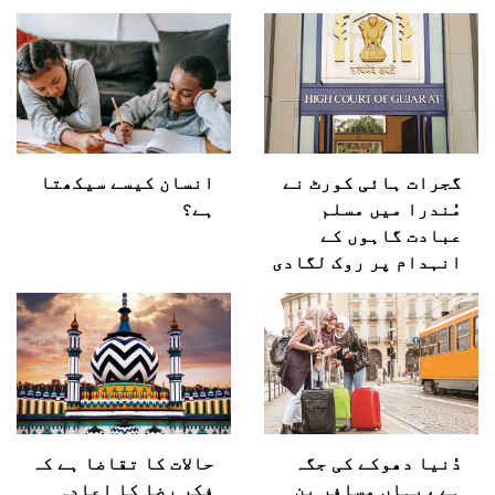
گجرات ہائی کورٹ نے
انسان کیسے سیکھتا
مُندرا میں مسلم
ہے؟
عبادت گاہوں کے
انہدام پر روک لگادی
دُنیا دھوکے کی جگہ
حالات کا تقاضا ہے کہ
ہے ،یہاں مسافر بن
فکرِ رضا کا اعادہ