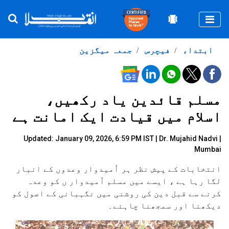
Togg
ابتداء
فیچرس
جمعہ میگزین
مسلم قائدین یاد رکھیں،
اسلام میں قیادت ایک امانت ہے
Updated: January 09, 2026, 6:59 PM IST |
Dr. Mujahid Nadvi |
Mumbai
انتخابات کے پیش نظر ہر اُمیدوار وعدوں کے انبار
لگا رہا ہے ، ایسے میں مسلم اُمیدوار ں کو وعدہ
کرنے سے قبل دین کی روشنی میں نگہبانی کے اصول کو
دیکھنا اور سمجھنا چاہئے۔