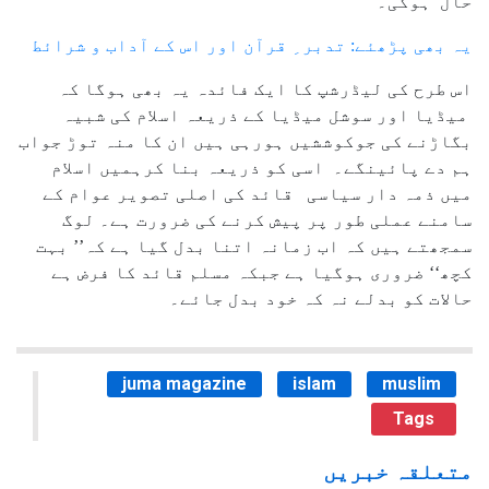
حال ہوگی۔
یہ بھی پڑھئے: تدبر ِ قرآن اور اس کے آداب و شرائط
اس طرح کی لیڈرشپ کا ایک فائدہ یہ بھی ہوگا کہ
میڈیا اور سوشل میڈیا کے ذریعہ اسلام کی شبیہ
بگاڑنے کی جوکوششیں ہورہی ہیں ان کا منہ توڑ جواب
ہم دے پائینگے۔ اسی کو ذریعہ بنا کرہمیں اسلام
میں ذمہ دار سیاسی قائد کی اصلی تصویر عوام کے
سامنے عملی طور پر پیش کرنے کی ضرورت ہے۔ لوگ
سمجھتے ہیں کہ اب زمانہ اتنا بدل گیا ہے کہ’’ بہت
کچھ‘‘ ضروری ہوگیا ہے جبکہ مسلم قائد کا فرض ہے
حالات کو بدلے نہ کہ خود بدل جائے۔
juma magazine
islam
muslim
Tags
متعلقہ خبریں