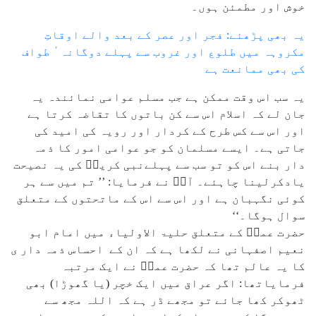
خوش اور مطمئن ہوں۔
یہ بھی پڑھئے: فجر اور عصر کے بعد والے اوقاتِ
مکروہہ میں طلوع اور غروب سے پہلے دوگانہ ٔ طواف
کی بھی ممانعت ہے
یہ سب اس وقت ممکن ہے جب مسلم عوامی نمائندہ یہ
جان لے کہ اسلام اس سے کن باتوں کا تقاضہ کرتا ہے
اور اس سے کس طرح کے کردار اور رویہ کی امید کی
جاتی ہے۔ ایسے مسلمان کو جو عوامی امور کا ذمہ
دار بنے اس کو تو سب سے پہلےنبی کریمؐ کی یہ نصیحت
یادکرلینا چاہئے۔ آپؐ نے فرمایا: ’’ تم میں سے ہر
کوئی نگہبان ہے اور اس سے اس کے ماتحتوں کے متعلق
سوال ہوگا۔‘‘
حضرت عمرؓ کے متعلق حلیۃ الاولیاء میں امام ابو
نعیم اصفہانی نے لکھا ہے کہ ان کے احساس ذمہ دار ی
کا یہ عالم تھا کہ حضرت عمرؓ نے ایک مرتبہ
فرمایاتھا: اگر عراق میں ایک خچر (یا گھوڑا) بھی
ٹھوکر کھا جائے تو مجھے ڈر ہے کہ اللہ مجھ سے