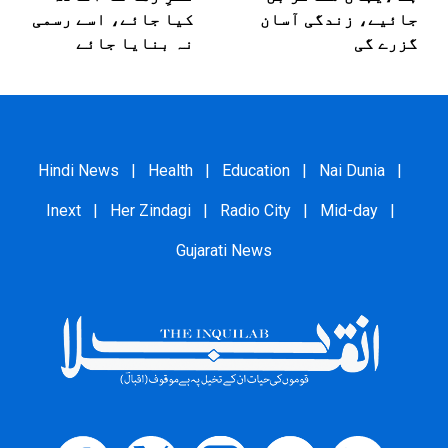
جائیے، زندگی آسان
کیا جائے، اسے رسمی
گزرے گی
نہ بنایا جائے
Hindi News
|
Health
|
Education
|
Nai Dunia
|
Inext
|
Her Zindagi
|
Radio City
|
Mid-day
|
Gujarati News