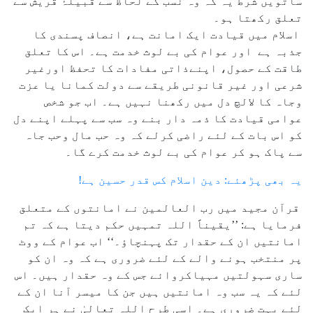
ساتویں شرط یہ کہ وہ نسب کے لحاظ سے قبیلۂ قریش سے
تعلق رکھتا ہو۔
اسلام میں قیادت ایک امانت ہے، انصاف پسندی کا
جذبہ ہے اور عوام کی بے لوث خدمت ہے۔ اس کا تعلق
طاقت کے حصول، اپنےذاتی مفادات کا تحفظ اورغیر
شرعی اور غیر قانونی طریقے سے دولت کمانا یا عزت
وجاہ کا لالچ دل میں رکھنا نہیں ہے۔ اب جو شخص
عوامی قیادت کا ذمہ دار بنے وہ سب سے پہلے اپنے دل
کو اس بات کے لئے راضی کرلے کہ وہ حب مال وحب جاہ
سے پاک ہو کر عوام کی بے لوث خدمت کرے گا۔
یہ بھی پڑھئے: دین اسلام کس قدر حسین ہے!
قرآن مجید میں رب العالمین نے امانتوں کے متعلق
فرمایا ہے: ’’یقیناً اللہ تمہیں حکم دیتا ہے کہ تم
امانتیں ان کے حقدار تک پہنچاؤ۔‘‘ اب عوام کے ووٹ
پر منتخب ہونے والے کے لئے ضروری ہے کہ وہ ان کو
ساری سہولتیں مہیاکروائے جس کے وہ حقدار ہیں۔ اس
لئے کہ یہ سب وہ امانتیں ہیں جن کا میسر آنا ان کے
لئے بہت ضروری ہے۔ اسی طرح اللہ تعالیٰ نے ہر ایک