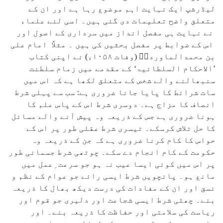
لیڈرشپ ایک نہایت اہم موضوع رہا ہے اور ان کے
متعلق واضح تعلیمات دی گئی ہیں۔ اسی لئے علماء
نے نہایت ہی مفصل انداز میں سرداری کے اصول اور
اس کے ضوابط پر مفصل بحثیں کی ہیں ۔ مثلاً امام علی
بن محمدالماوردیؒ (وفات ۱۰۵۸ء) نے اپنی کتاب
’الاحکام السلطانیۃ‘ کے مقدمے میں زمام سلطنت
سنبھالنے والے شخص کے متعلق لکھا ہے کہ اس میں
سات شرائط کا پایا جانا ضروری ہے: سب سے پہلی شرط
انصاف کا مزاج ہے۔ دوسری شرط اس کے پاس علم کا
ہونا ضروری ہے جس کے ذریعہ وہ پیش آنے والے مسائل
کا حل تلاش کرسکے۔ تیسری شرط عقلی طور پر اس کے
حواس کا کام کرنا ضروری ہے کہ جن کے ذریعہ وہ
حکومت کے کام انجام دے سکے۔ چوتھی شرط جسمانی طور
پر اس میں کوئی ایسا عیب نہ ہو جو سرعت ِعمل میں
مانع ہو۔ پانچویں شرط ایسی رائے جو عوام کے نظم و
نسق اور ان کے مفادات کی درست دیکھ بھال کا ذریعہ
بنے۔ چھٹی شرط ایسی شجاعت اور دلیری جو قوم اور
ریاست کی سلامتی اور حفاظت کا ذریعہ بنے۔ اور