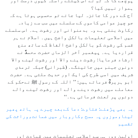
پوچھے گا کہ تم نے اس کیلئے راستہ کیوں درست اور
ہموار نہیں کیا؟
آج کے دور کا جائزہ لیا جائے تو محسوس ہوتا ہے کہ
جو چیز عوامی کاموں کے سلسلے میں سب سے زیادہ
رکاوٹ بنتی ہے وہ بدعنوانی اور رشوت ہے۔ اس سلسلے
میں اسلامی تعلیمات بالکل واضح ہیں۔ اسلام نے ہر
قسم کی رشوت کو بالکل واضح الفاظ کے ساتھ منع
قراردیا ہے۔ پیغمبر آخر الزماں حضرت محمدؐ نے
ارشاد فرمایا: رشوت دینے والا اور رشوت لینے والا
دونوں جہنم میں جائینگے۔ (طبرانی) جبکہ ترمذی
شریف میں اسی طرح کی ایک اور حدیث ملتی ہے۔ حضرت
ابو ہریرہؓ فرماتے ہیں: ’’ اللہ کے رسول ﷺ نےحکم کے
معاملے میں رشوت دینے والے اور رشوت لینے والے
دونوں پر لعنت فرمائی ہے۔‘‘
یہ بھی پڑھئے: فتاوے: دعا کےبعد چہرے پہ ہاتھ پھیر
لینا،موزوں پہ مسح ،کاروبار میں ضمانت،وراثت کی
تقسیم
اولین دور ہی سے اسلامی تعلیمات میں قیادت اور