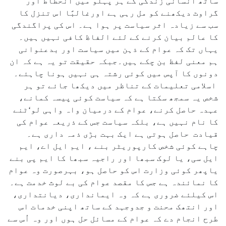
ساتھ انسانی زندگی کے ہر پہلو میں انحطاط اور
گراوٹ دیکھنے کو مل رہی ہے اورغالبًا اس تنزل کا
سب سے زیادہ اثر سیاست پر ہوا ہے۔ اس کی پراگندگی
کا عالم بیان کرنے کے لئے الفاظ کافی نہیں ہیں۔
یہاں تک کہ عوام کے ذہن میں سیاست اور بدعنوانی
ہم معنی لفظ بن چکے ہیں۔جبکہ حقیقت تو یہ ہے کہ ان
دونوں کا آپس میں کوئی رشتہ ہی نہیں ہونا چاہئے۔
اسلامی تعلیمات کے تناظر میں دیکھا جائے تو ہر
شخص یہ سمجھ سکتا ہے کہ سیاست کوئی پیسہ کمانے،
عہدہ حاصل کرنے، عوام کے درمیان واہ واہی لو‘ٹنے
کا نام نہیں ہے، بلکہ سیاست جس کے ذریعہ عوام کی
قیادت حاصل ہوتی ہے ایک بہت بڑی ذمہ داری ہے۔
چاہے کوئی شخص کارپوریٹر بنے ، ایم ایل اے، ایم
ایل سی، یا لوک سبھا اور راجیہ سبھا کا ایم پی بنے
یاپھر کوئی وزارت اس کو حاصل ہو، بہرصورت وہ عوام
کا نمائندہ ہے جس کا مقصد عوام کی بے لوث خدمت ہے۔
اس کیلئے ضروری ہے کہ وہ ایمانداری، دیانتداری،
اور انتھک محنت و جدوجہد کے ساتھ اپنی خدمات اس
طرح انجام دے کہ عوام کے مسائل حل ہوں اور وہ اُس سے