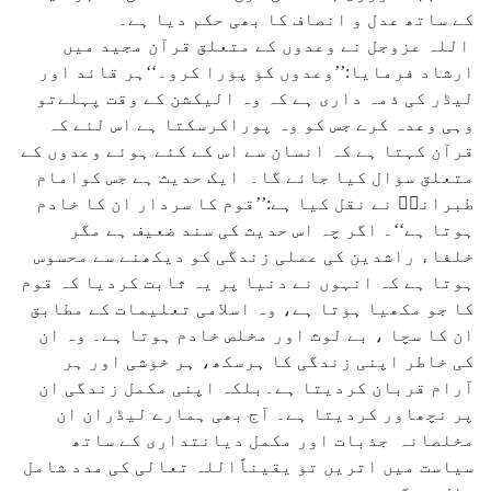
کے ساتھ عدل و انصاف کا بھی حکم دیا ہے۔
اللہ عزوجل نے وعدوں کے متعلق قرآن مجید میں
ارشاد فرمایا:’’وعدوں کو پورا کرو۔‘‘ہر قائد اور
لیڈر کی ذمہ داری ہے کہ وہ الیکشن کے وقت پہلےتو
وہی وعدہ کرے جس کو وہ پوراکرسکتا ہے اس لئے کہ
قرآن کہتا ہے کہ انسان سے اس کے کئے ہوئے وعدوں کے
متعلق سوال کیا جائے گا۔ ایک حدیث ہے جس کوامام
طبرانیؒ نے نقل کیا ہے:’’قوم کا سردار ان کا خادم
ہوتا ہے‘‘۔ اگر چہ اس حدیث کی سند ضعیف ہے مگر
خلفاء راشدین کی عملی زندگی کو دیکھنے سے محسوس
ہوتا ہے کہ انہوں نے دنیا پر یہ ثابت کردیا کہ قوم
کا جو مکھیا ہوتا ہے، وہ اسلامی تعلیمات کے مطابق
ان کا سچا ، بے لوث اور مخلص خادم ہوتا ہے۔ وہ ان
کی خاطر اپنی زندگی کا ہرسکھ، ہر خوشی اور ہر
آرام قربان کردیتا ہے۔بلکہ اپنی مکمل زندگی ان
پر نچھاور کردیتا ہے۔ آج بھی ہمارے لیڈران ان
مخلصانہ جذبات اور مکمل دیانتداری کے ساتھ
سیاست میں اتریں تو یقیناًاللہ تعالی کی مدد شامل