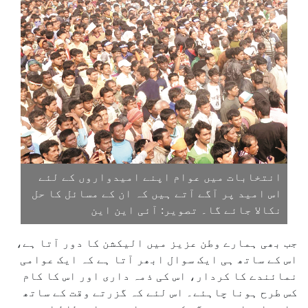
انتخابات میں عوام اپنے امیدواروں کے لئے
اس امید پر آگے آتے ہیں کہ ان کے مسائل کا حل
نکالا جائے گا۔ تصویر: آئی این این
جب بھی ہمارے وطن عزیز میں الیکشن کا دور آتا ہے،
اس کے ساتھ ہی ایک سوال ابھر آتا ہے کہ ایک عوامی
نمائندے کا کردار، اس کی ذمہ داری اور اس کا کام
کس طرح ہونا چاہئے۔ اس لئے کہ گزرتے وقت کے ساتھ