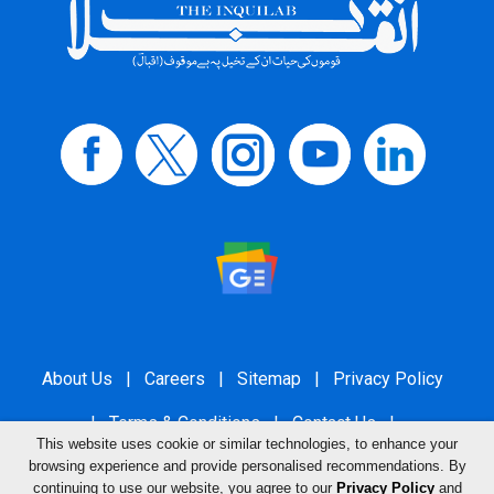
About Us
|
Careers
|
Sitemap
|
Privacy Policy
|
Terms & Conditions
|
Contact Us
|
This website uses cookie or similar technologies, to enhance your
Grievance Redressal
browsing experience and provide personalised recommendations. By
continuing to use our website, you agree to our
Privacy Policy
and