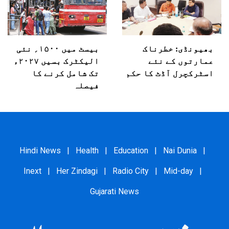
بھیونڈی: خطرناک
بیسٹ میں ۱۵۰۰؍ نئی
عمارتوں کے نئے
الیکٹرک بسیں ۲۰۲۷ء
اسٹرکچرل آڈٹ کا حکم
تک شامل کرنے کا
فیصلہ
Hindi News
|
Health
|
Education
|
Nai Dunia
|
Inext
|
Her Zindagi
|
Radio City
|
Mid-day
|
Gujarati News