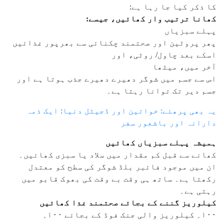
کا ذکر کیا جا رہا ہے:
کھانا ترتیب وار کھائیں، جیسے:
پہلے سبزیاں
پھر پروٹین اور صحتمند چکنائی سے بھرپور غذائیں
اسکے بعد چاول/ روٹی، اور
آخر میں، میٹھا
اس سے جسم میں شوگر دھیرے دھیرے جذب ہوتا ہے اور
جسم دیر تک توانا رہتا ہے۔
یہ بھی پرھئے: خواتین اور ڈجیٹل دنیا: ایک ذمہ
دارانہ اور باشعور سفر
ہمیشہ پہلے سبزیاں کھائیں
کھانے سے قبل کم مقدار میں سلاد یا سبزی کھائیں۔
ان میں موجود فائبر بلڈ شوگر کی سطح کو معتدل
رکھتا ہے۔ ساتھ ہی وقت بے وقت کی بھوک قابو میں
رہتی ہے۔
کیلوریز گننے کے بجائے صحتمند غذا کھائیں
۱۰۰؍ کیلوریز والی جنک فوڈ کے بجائے ۱۰۰؍