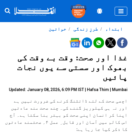
Togg
ابتداء
طرزِ زندگی
خواتین
غذا اور صحت: وقت بے وقت کی
بھوک اور سستی سے یوں نجات
پائیں
Updated: January 08, 2026, 6:09 PM IST |
Hafsa Thim | Mumbai
اچھی صحت کے لئے ڈائٹنگ کرنے کی ضرورت نہیں ہے
اور نہ ہی کیلوریز گننے کی۔ چند صحت مند عادتیں
اپنا کر انسان اپنی صحت کو بہتر بنا سکتا ہے۔ آج
اس کالم میں آسان اور قابل ِ عمل ۴؍ صحتمند عادتوں
کا ذکر کیا جا رہا ہے: