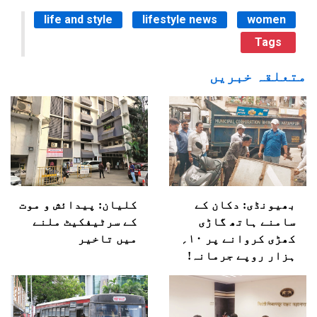
life and style
lifestyle news
women
Tags
متعلقہ خبریں
بھیونڈی: دکان کے
کلیان: پیدائش و موت
سامنے ہاتھ گاڑی
کے سرٹیفکیٹ ملنے
کھڑی کروانے پر ۱۰؍
میں تاخیر
ہزار روپے جرمانہ!