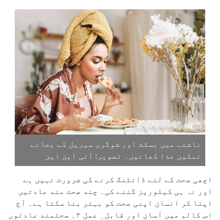
ناشتے میں بسکٹ اور شوگری سیریل کے بجائے
نمکین غذا کھائیں۔ تصویر: آئی این این
اچھی صحت کے لئے ڈائٹنگ کرنے کی ضرورت نہیں ہے
اور نہ ہی کیلوریز گننے کی۔ چند صحت مند عادتیں
اپنا کر انسان اپنی صحت کو بہتر بنا سکتا ہے۔ آج
اس کالم میں آسان اور قابل ِ عمل ۴؍ صحتمند عادتوں