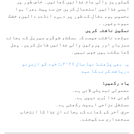
کیلوریز والی عام غذائیں کھائیں۔ خاص طور پر
ایسی غذائیں استعمال کریں جن سے پیٹ بھرا ہوا
محسوس ہو، مثال کے طور پر دہی، انڈے، دالیں، خشک
میوے وغیرہ۔
نمکین ناشتہ کریں
میٹھے ناشتے جیسے کہ بسکٹ، شوگری سیریل کے بجائے
سبزیاں اور پروٹین والی غذائیں شامل کریں۔ پھل
کھا سکتے ہیں جوس نہیں۔
یہ بھی پڑھئے: نیا سال ۲۰۲۶ء: خود کو ازسرِنو
دریافت کرنے کا عہد
یاد رکھیں:
معمولی تبدیلی لانی ہے۔
کوئی غذا بُری نہیں ہے۔
مستقل مزاجی اہمیت رکھتی ہے۔
حرفِ آخر کم کھانے کے بجائے ان غذا کا انتخاب
سمجھداری سے کیجئے۔