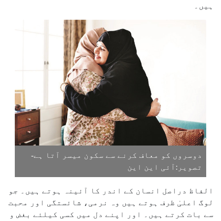
ہیں۔
دوسروں کو معاف کرنے سے سکون میسر آتا ہے-
تصویر:آئی این این
الفاظ دراصل انسان کے اندر کا آئینہ ہوتے ہیں۔ جو
لوگ اعلیٰ ظرف ہوتے ہیں وہ نرمی، شائستگی اور محبت
سے بات کرتے ہیں۔ اور اپنے دل میں کسی کیلئے بغض و