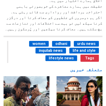
اخلاق ہمارے اختیار میں ہے۔
حقیقت میں ہمارے معاشرے کی خوبصورتی باہمی
احترام، برداشت اور رواداری سے قائم رہتی ہے۔
اگر ہم دوسروں کی غلطیوں کو معاف کرنا اور درگزر
کرنا سیکھ لیں تو بہت سے اختلافات اور تنازعات سے
بچ سکتے ہیں۔ معاف کرنا سیکھیں اور پُرسکون رہیں۔
women
odhani
urdu news
inquilab news
life and style
lifestyle news
Tags
متعلقہ خبریں