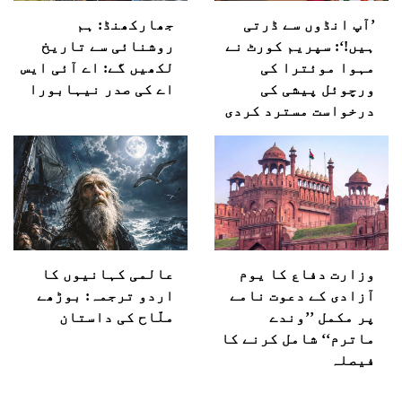
’آپ انڈوں سے ڈرتی
جھارکھنڈ: ہم
ہیں!‘: سپریم کورٹ نے
روشنائی سے تاریخ
مہوا موئترا کی
لکھیں گے: اے آئی ایس
ورچوئل پیشی کی
اے کی صدر نیہابورا
درخواست مسترد کردی
وزارت دفاع کا یوم
عالمی کہانیوں کا
آزادی کے دعوت نامے
اردو ترجمہ: بوڑھے
پر مکمل ’’وندے
ملّاح کی داستان
ماترم‘‘ شامل کرنے کا
فیصلہ