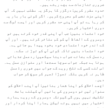
ضروری تنازعات سے بچے رہتے ہیں۔
حدود مقرر کریں: درگزر کا ہرگز یہ مطلب نہیں کہ آپ
اپنی عزت نفس کو مجروح کریں۔ اگر کوئی بار بار یہ
کر رہا ہے تو آپ اپنی حد مقرر کریں اور ایسے لوگ سے
دوری اختیار کریں۔
خود اعتماد بنیں: جب آپ اپنی قدر خود کرتے ہیں تو
دوسروں کے الفاظ آپ کو کم متاثر کرتے ہیں۔ اور آپ
کے اندر خود اعتمادی خود بخود پیدا ہو جاتی ہے۔
خود اعتماد بنیں تاکہ کوئی آپ کو توڑ نہ سکے۔
ردعمل کے بجائے جواب دینا سیکھیں: ردعمل جذباتی
ہوتا ہے جبکہ جواب سوچا سمجھا اور متوازن عمل ہے۔
اس لئے کسی کے تلخ رویے کے جواب میں فوری ردّعمل
ظاہر نہ کریں بلکہ تھوڑا ٹھہر کر سوچ کر جواب
دیں۔
اچھے اخلاق کو اپنا شعار بنائیں: آپ اپنے اخلاق کو
سنوار لیں تو دوسروں کی باتیں آپ کیلئے باعث
تکلیف نہیں ہوں گی کیونکہ دوسروں کے رویے ہمارے
اختیار میں نہیں ہوتے لیکن ہمارا اپنا کردار اور