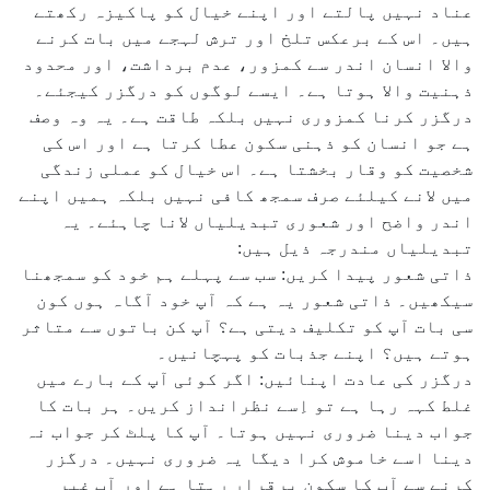
عناد نہیں پالتے اور اپنے خیال کو پاکیزہ رکھتے
ہیں۔ اس کے برعکس تلخ اور ترش لہجے میں بات کرنے
والا انسان اندر سے کمزور، عدم برداشت، اور محدود
ذہنیت والا ہوتا ہے۔ ایسے لوگوں کو درگزر کیجئے۔
درگزر کرنا کمزوری نہیں بلکہ طاقت ہے۔ یہ وہ وصف
ہے جو انسان کو ذہنی سکون عطا کرتا ہے اور اس کی
شخصیت کو وقار بخشتا ہے۔ اس خیال کو عملی زندگی
میں لانے کیلئے صرف سمجھ کافی نہیں بلکہ ہمیں اپنے
اندر واضح اور شعوری تبدیلیاں لانا چاہئے۔ یہ
تبدیلیاں مندرجہ ذیل ہیں:
ذاتی شعور پیدا کریں: سب سے پہلے ہم خود کو سمجھنا
سیکھیں۔ ذاتی شعور یہ ہے کہ آپ خود آگاہ ہوں کون
سی بات آپ کو تکلیف دیتی ہے؟ آپ کن باتوں سے متاثر
ہوتے ہیں؟ اپنے جذبات کو پہچانیں۔
درگزر کی عادت اپنائیں: اگر کوئی آپ کے بارے میں
غلط کہہ رہا ہے تو اِسے نظرانداز کریں۔ ہر بات کا
جواب دینا ضروری نہیں ہوتا۔ آپ کا پلٹ کر جواب نہ
دینا اسے خاموش کرا دیگا یہ ضروری نہیں۔ درگزر
کرنے سے آپ کا سکون برقرار رہتا ہے اور آپ غیر