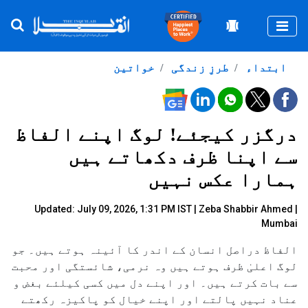
Togg
ابتداء
طرزِ زندگی
خواتین
درگزر کیجئے! لوگ اپنے الفاظ
سے اپنا ظرف دکھاتے ہیں
ہمارا عکس نہیں
Updated: July 09, 2026, 1:31 PM IST |
Zeba Shabbir Ahmed |
Mumbai
الفاظ دراصل انسان کے اندر کا آئینہ ہوتے ہیں۔ جو
لوگ اعلیٰ ظرف ہوتے ہیں وہ نرمی، شائستگی اور محبت
سے بات کرتے ہیں۔ اور اپنے دل میں کسی کیلئے بغض و
عناد نہیں پالتے اور اپنے خیال کو پاکیزہ رکھتے