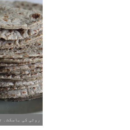
روٹی کی باسکٹ۔ تص