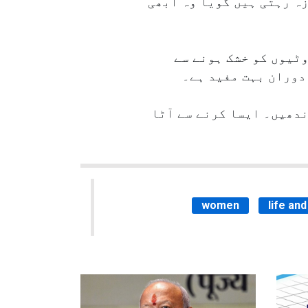
ہ رہتی ہیں گویا وہ ابھی
وٹیوں کو خشک ہونے سے
 دوران بہت مفید ہے۔
ندھیں۔ ایسا کرنے سے آٹا
women
life and