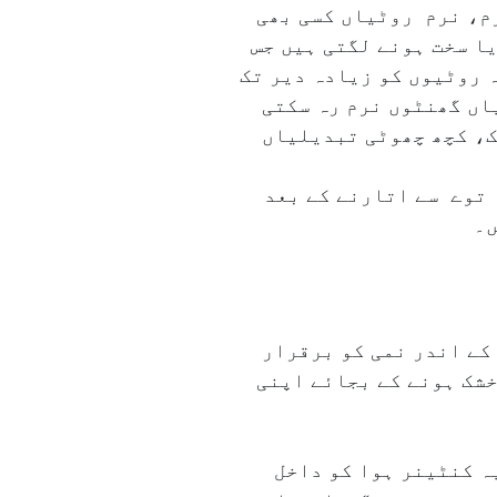
رم، نرم روٹیاں کسی بھی
ا سخت ہونے لگتی ہیں جس
ہ روٹیوں کو زیادہ دیر تک
اں گھنٹوں نرم رہ سکتی
ک، کچھ چھوٹی تبدیلیاں
ہ توے سے اتارنے کے بعد
ں۔
کے اندر نمی کو برقرار
خشک ہونے کے بجائے اپنی
ہ کنٹینر ہوا کو داخل