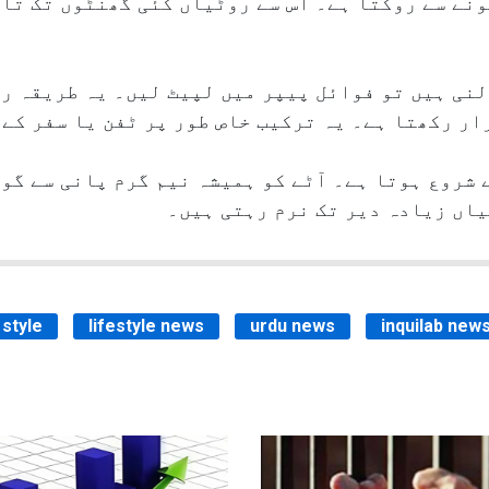
نے سے روکتا ہے۔ اس سے روٹیاں کئی گھنٹوں تک تاز
لنی ہیں تو فوائل پیپر میں لپیٹ لیں۔ یہ طریقہ ر
ار رکھتا ہے۔ یہ ترکیب خاص طور پر ٹفن یا سفر کے
 شروع ہوتا ہے۔ آٹے کو ہمیشہ نیم گرم پانی سے گو
یاں زیادہ دیر تک نرم رہتی ہیں۔
 style
lifestyle news
urdu news
inquilab new