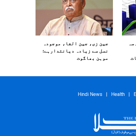
ہلی سہ
جین زی، جین الفا، موجودہ
نسل سے زیادہ دیانتدارہے:
ت
موہن بھاگوت
Hindi News
|
Health
|
E