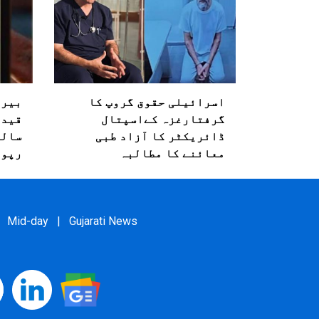
اسرائیلی حقوق گروپ کا
بیرو
گرفتارغزہ کےاسپتال
قیدی
ڈائریکٹر کا آزاد طبی
معائنے کا مطالبہ
رپور
Mid-day
|
Gujarati News