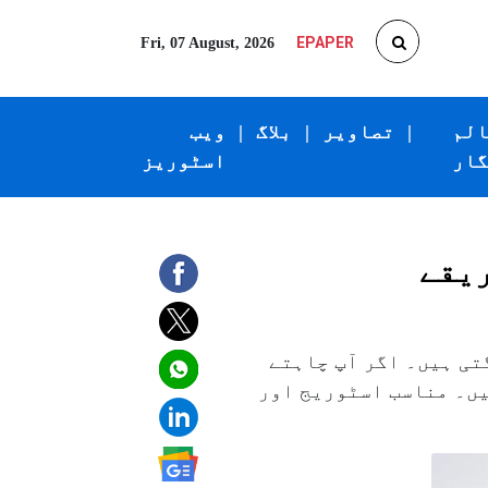
EPAPER
Fri, 07 August, 2026
الم
|
تصاویر
|
بلاگ
|
ویب
گار
اسٹوریز
ریقے
ی ہیں۔ اگر آپ چاہتے
ہیں۔ مناسب اسٹوریج اور