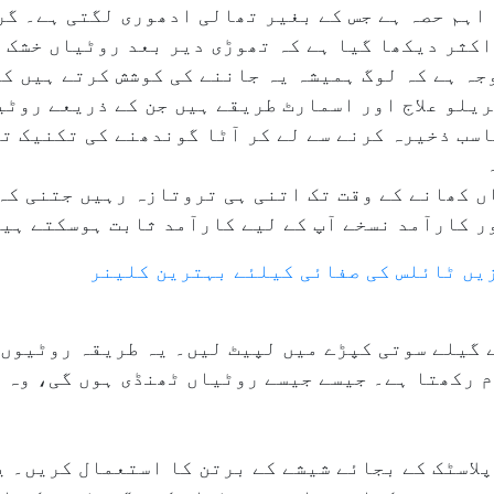
اہم حصہ ہے جس کے بغیر تھالی ادھوری لگتی ہے۔ گ
کثر دیکھا گیا ہے کہ تھوڑی دیر بعد روٹیاں خشک ی
جہ ہے کہ لوگ ہمیشہ یہ جاننے کی کوشش کرتے ہیں ک
یلو علاج اور اسمارٹ طریقے ہیں جن کے ذریعے روٹی
سب ذخیرہ کرنے سے لے کر آٹا گوندھنے کی تکنیک ت
یاں کھانے کے وقت تک اتنی ہی تروتازہ رہیں جتنی ک
ر کارآمد نسخے آپ کے لیے کارآمد ثابت ہوسکتے ہی
 گیلے سوتی کپڑے میں لپیٹ لیں۔ یہ طریقہ روٹیوں 
م رکھتا ہے۔ جیسے جیسے روٹیاں ٹھنڈی ہوں گی، وہ 
لاسٹک کے بجائے شیشے کے برتن کا استعمال کریں۔ ی