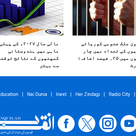
ن ملک جنوبی کوریائی
مالی سال ۲۰۲۷ء کی پ
وں کی تعداد میں چار
ماہی میں ہندوستانی
سالوں میں ۲۵؍ فیصد اضافہ:
کمپنیوں کے نتائج توقعا
ٹ
سے بہتر
ducation
|
Nai Dunia
|
Inext
|
Her Zindagi
|
Radio City
|