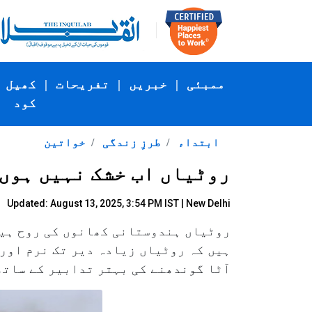
ممبئی
|
خبریں
|
تفریحات
|
کھیل
کود
ابتداء
طرزِ زندگی
خواتین
روٹیاں اب خشک نہیں ہوں 
Updated: August 13, 2025, 3:54 PM IST | New Delhi
روٹیاں ہندوستانی کھانوں کی روح ہیں 
ہیں کہ روٹیاں زیادہ دیر تک نرم اور 
آٹا گوندھنے کی بہتر تدابیر کے سات