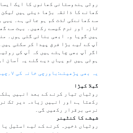
روٹی ہندوستانی کھانوں کا ایک ایسا 
کھانے کا ذائقہ بڑھا دیتی ہیں لیکن ا
سے کھانےکی لذت کم ہو جاتی ہے۔ یہی و
تازہ اور نرم کیسے رکھیں۔ بہت سے گھر
ہیں گویا وہ ابھی بنائی گئی ہوں۔ منا
آپ کے لیے بڑا فرق پیدا کر سکتی ہیں۔
اگر آپ بھی چاہتے ہیں کہ آپ کی روٹ
ہوتی ہیں تو یہاں دیے گئے یہ آسان او
یہ بھی پڑھیئے:باورچی خانہ کی ۷؍چیزیں ٹائلس کی صفائی کیلئے بہترین کلینر
گیلا کپڑا
روٹیاں تیار کرنے کے بعد انہیں ہلکے
رکھتا ہے اور انہیں زیادہ دیر تک نر
نرمی برقرار رکھیں گی۔
شیشے کا کنٹینر
روٹیاں ذخیرہ کرنے کے لیے اسٹیل یا پ