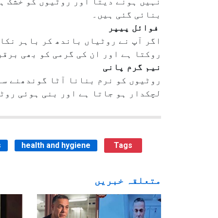
نہیں ہونے دیتا اور روٹیوں کو خشک ہو
بنائی گئی ہیں۔
فوائل پیپر
اگر آپ نے روٹیاں باندھ کر باہر نکا
روکتا ہے اور ان کی گرمی کو بھی برقر
نیم گرم پانی
روٹیوں کو نرم بنانا آٹا گوندھنے سے
لچکدار ہو جاتا ہے اور بنی ہوئی روٹ
s
health and hygiene
Tags
متعلقہ خبریں