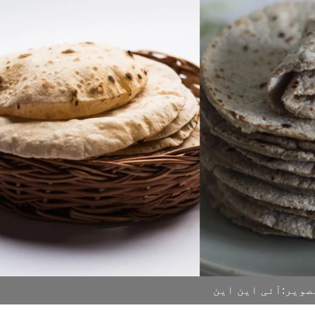
ویر:آئی این این