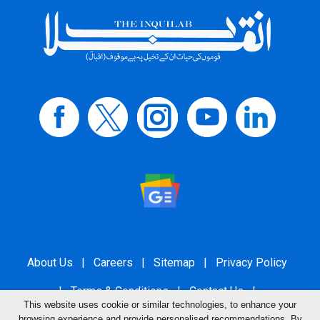
About Us
|
Careers
|
Sitemap
|
Privacy Policy
|
Terms & Conditions
|
Contact Us
|
This website uses cookie or similar technologies, to enhance your
Grievance Redressal
browsing experience and provide personalised recommendations. By