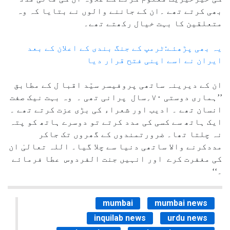
بھی کرتے تھے ۔ان کے جاننے والوں نے بتایا کہ وہ
متعلقین کا بہت خیال رکھتے تھے۔
یہ بھی پڑھئے:ٹرمپ کے جنگ بندی کے اعلان کے بعد
ایران نے اسے اپنی فتح قرار دیا
ان کے دیرینہ ساتھی پروفیسر سیّد اقبا ل کے مطابق
’’ہماری دوستی ۷۰؍سال پرانی تھی ۔ وہ بہت نیک صفت
انسان تھے ۔ ادیب اور شعراء کی بڑی عزت کرتے تھے ۔
ایک ہاتھ سے کسی کی مدد کرتے تو دوسرے ہاتھ کو پتہ
نہ چلتا تھا۔ ضرورتمندوں کے گھروں تک جاکر
مددکرنے والا ساتھی دنیا سے چلا گیا۔ اللہ تعالیٰ ان
کی مغفرت کرے اور انہیں جنت الفردوس عطا فرمائے
۔‘‘
mumbai
mumbai news
inquilab news
urdu news