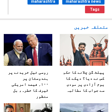
maharashtra
maharashtra news
Tags
متعلقہ خبریں
پیلٹ گن چلانے کا حکم
روسی تیل خریدنے پر
کس نے دیا؟ دپکے کا
ہندوستان پر
یوم آزادی پر مودی
۱۰۰؍ فیصد امریکی
سے جواب کا مطالبہ
ٹیرف کا خطرہ، بل
منظور