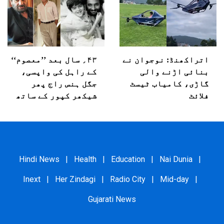
اتراکھنڈ: نوجوان نے
۴۳؍ سال بعد ’’معصوم‘‘
بنائی اڑنے والی
کے راہل کی واپسی،
گاڑی، کامیاب ٹیسٹ
جگل ہنس راج پھر
فلائٹ
شیکھر کپور کے ساتھ
Hindi News
|
Health
|
Education
|
Nai Dunia
|
Inext
|
Her Zindagi
|
Radio City
|
Mid-day
|
Gujarati News