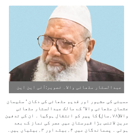
عبدالستار مٹھائی والا۔ تصویر:آئی این این
ممبئی کی مشہور اور قدیم مٹھائی کی دکان ’ سلیمان
عثمان مٹھائی والا‘ کے مالک عبدالستار مٹھائی
والا(۷۸؍سال) کا پیر کو انتقال ہوگیا ۔ ان کی تدفین
مرین لائنس بڑا قبرستان میں عصر کی نماز کے بعد
ہوئی ۔ پسماندگان میں ۴؍بیٹے اور ۳؍بیٹیاں ہیں۔