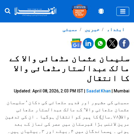
Togg
ابتداء
خبریں
ممبئی
سلیمان عثمان مٹھائی والا کے
مالک عبدالستارمٹھائی والا
کا انتقال
Updated: April 08, 2026, 2:03 PM IST |
Saadat Khan
| Mumbai
ممبئی کی مشہور اور قدیم مٹھائی کی دکان ’ سلیمان
عثمان مٹھائی والا‘ کے مالک عبدالستار مٹھائی
والا(۷۸؍سال) کا پیر کو انتقال ہوگیا ۔ ان کی تدفین
مرین لائنس بڑا قبرستان میں عصر کی نماز کے بعد
ہوئی ۔ پسماندگان میں ۴؍بیٹے اور ۳؍بیٹیاں ہیں۔