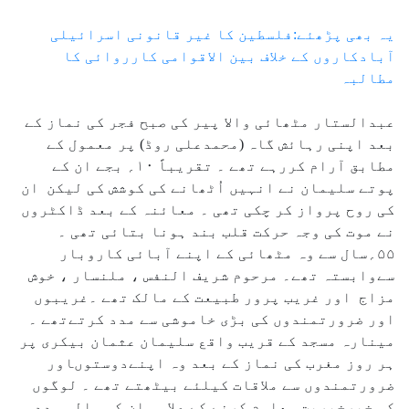
یہ بھی پڑھئے:فلسطین کا غیر قانونی اسرائیلی
آبادکاروں کے خلاف بین الاقوامی کارروائی کا
مطالبہ
عبدالستار مٹھائی والا پیر کی صبح فجر کی نماز کے
بعد اپنی رہائش گاہ (محمدعلی روڈ) پر معمول کے
مطابق آرام کررہے تھے ۔ تقریباً ۱۰؍ بجے ان کے
پوتے سلیمان نے انہیں اُٹھانے کی کوشش کی لیکن ان
کی روح پرواز کر چکی تھی ۔ معائنہ کے بعد ڈاکٹروں
نے موت کی وجہ حرکت قلب بند ہونا بتائی تھی ۔
۵۵؍سال سے وہ مٹھائی کے اپنے آبائی کاروبار
سےوابستہ تھے۔ مرحوم شریف النفس ، ملنسار ، خوش
مزاج اور غریب پرور طبیعت کے مالک تھے ۔غریبوں
اور ضرورتمندوں کی بڑی خاموشی سے مدد کرتےتھے ۔
مینارہ مسجد کے قریب واقع سلیمان عثمان بیکری پر
ہر روز مغرب کی نماز کے بعد وہ اپنےدوستوںاور
ضرورتمندوں سے ملاقات کیلئے بیٹھتے تھے ۔ لوگوں
کی خیرخیریت معلوم کرنے کے علاوہ ان کی مالی مدد